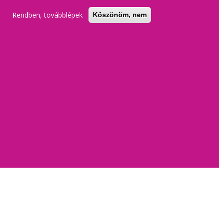
Rendben, továbblépek
Köszönöm, nem
KERESŐ
REGISZTRÁCIÓ
BELÉPÉS
dést okoz