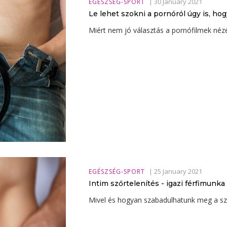
|
30 January 2021
EGÉSZSÉG-SPORT
Le lehet szokni a pornóról úgy is, h
Miért nem jó választás a pornófilmek né
|
25 January 2021
EGÉSZSÉG-SPORT
Intim szőrtelenítés - igazi férfimunka
Mivel és hogyan szabadulhatunk meg a sz