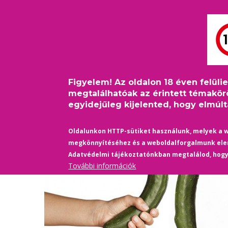
Ugrás
Bejelentkezés
USER
a
ACCOUNT
tartalomra
MAIN
MENU
FŐOLDAL
PINKFILM
NAVIGATION
Figyelem! Az oldalon 18 éven felüli
Címlap
/
Életmód
/
Egészség-Sport
Morzsa
megtalálhatóak az érintett témakör
egyidejűleg kijelented, hogy elmúltá
Oldalunkon HTTP-sütiket használunk, melyek a 
megkönnyítéséhez és a weboldalforgalmunk el
Adatvédelmi tájékoztatónkban megtalálod, hog
További információk