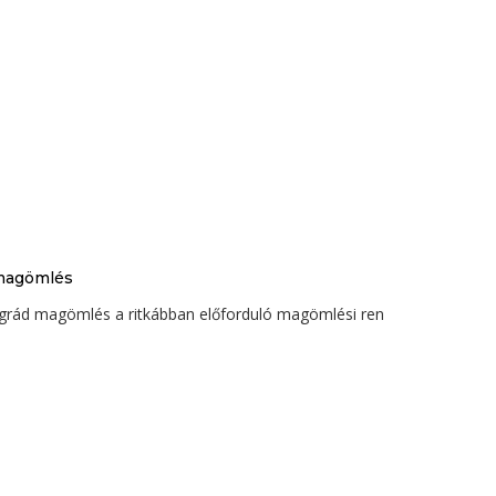
 magömlés
ográd magömlés a ritkábban előforduló magömlési ren