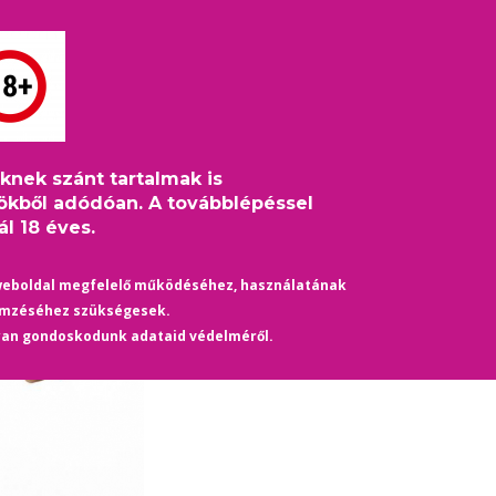
S
HÍREK
ÉLETMÓD
KULTÚRA
HASZNOS
TÁRS
eknek szánt tartalmak is
ökből adódóan. A továbblépéssel
l 18 éves.
|
20 March 2021
EGÉSZSÉG-SPORT
Jön a zselé, ami 10 perc alatt mereve
weboldal megfelelő működéséhez, használatának
emzéséhez szükségesek.
Sokkal gyorsabban hat, mint a Viagra.
yan gondoskodunk adataid védelméről.