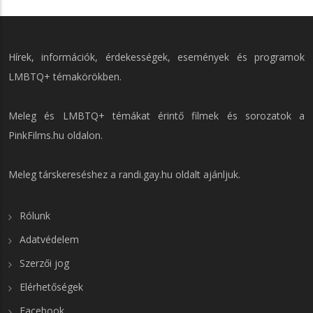
Hírek, információk, érdekességek, események és programok
LMBTQ+ témakörökben.
Meleg és LMBTQ+ témákat érintő filmek és sorozatok a
PinkFilms.hu
oldalon.
Meleg társkereséshez a
randi.gay.hu
oldalt ajánljuk.
Rólunk
Adatvédelem
Szerzői jog
Elérhetőségek
Facebook