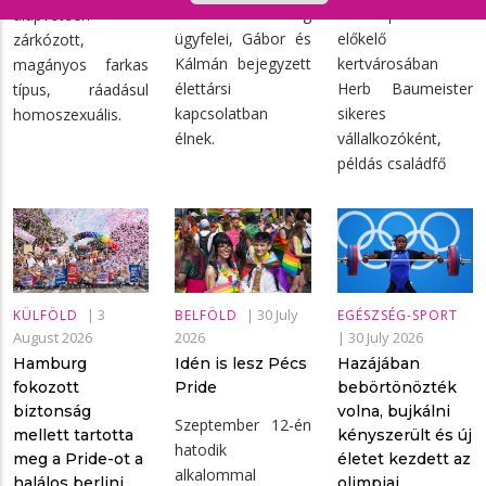
A Háttér Társaság
Indianapolis
alapvetően
ügyfelei, Gábor és
előkelő
zárkózott,
Kálmán bejegyzett
kertvárosában
magányos farkas
élettársi
Herb Baumeister
típus, ráadásul
kapcsolatban
sikeres
homoszexuális.
élnek.
vállalkozóként,
példás családfő
|
3
|
30 July
KÜLFÖLD
BELFÖLD
EGÉSZSÉG-SPORT
August 2026
2026
|
30 July 2026
Hamburg
Idén is lesz Pécs
Hazájában
fokozott
Pride
bebörtönözték
biztonság
volna, bujkálni
Szeptember 12-én
mellett tartotta
kényszerült és új
hatodik
meg a Pride-ot a
életet kezdett az
alkalommal
halálos berlini
olimpiai