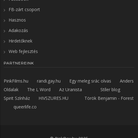
FB-zárt csoport
Hasznos
Adakozás
Hirdetőknek
Web fejlesztés
PARTNEREINK
PinkFilms.hu
randi.gay.hu
Egy meleg srác olvas
Anders
Oldalak
The L Word
Az Uranista
Stíler blog
Spirit Színház
HIVSZURES.HU
Török Benjamin - Forest
queerlife.co