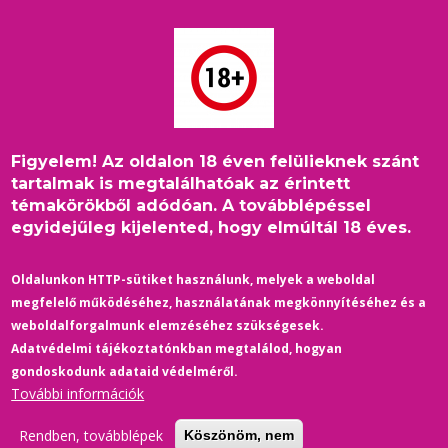
Ugrás
a
tartalomra
Figyelem! Az oldalon 18 éven felülieknek szánt
Címlap
/
Minden cikk
Morzsa
tartalmak is megtalálhatóak az érintett
témakörökből adódóan. A továbblépéssel
egyidejűleg kijelented, hogy elmúltál 18 éves.
Oldalunkon HTTP-sütiket használunk, melyek a weboldal
|
5
|
5
|
3
FILM-SZÍNHÁZ
BELFÖLD
FILM-SZÍNHÁZ
megfelelő működéséhez, használatának megkönnyítéséhez és a
August 2026
August 2026
August 2026
weboldalforgalmunk elemzéséhez szükségesek.
A neurológia
Kilencgyermeke
Meleg férfiakra
Adatvédelmi tájékoztatónkban megtalálod, hogyan
Sherlockja: Dr.
s
vadászott egy
gondoskodunk adataid védelméről.
Wolf, az emberi
szivárványcsalád
üzletember, a
További információk
elme detektívje
ot ismert el a
saját birtokán
gyámhatóság
ásta el őket
Rendben, továbblépek
Köszönöm, nem
Dr. Wolf