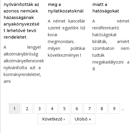
nyilvánították az
meg a
miatt a
azonos neműek
nyilatkozatoknál
hatóságokat
házasságának
A német kancellár
A német
anyakönyvezésé
szerint egyelőre túl
rendfenntartó
t lehetővé tevő
korai
hatóságokat
rendeletet
megmondani,
bírálták, amiért
A lengyel
milyen politikai
szombaton nem
alkotmánybíróság
következményei l
tudták
alkotmányellenesnek
megakadályozni a
nyilvánította azt a
B
kormányrendeletet,
ami
Oldalszámozás
Jelenlegi
1
Oldal
2
Oldal
3
Oldal
4
Oldal
5
Oldal
6
Oldal
7
Oldal
8
Oldal
9
…
oldal
Következő
Következő ›
Utolsó
Utolsó »
oldal
oldal