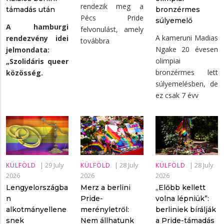
rendezik meg a
támadás után
bronzérmes
Pécs Pride
súlyemelő
A hamburgi
felvonulást, amely
A kameruni Madias
rendezvény idei
továbbra
Ngake 20 évesen
jelmondata:
olimpiai
„Szolidáris queer
bronzérmes lett
közösség.
súlyemelésben, de
ez csak 7 évv
|
29 July
|
28 July
|
28 July
KÜLFÖLD
KÜLFÖLD
KÜLFÖLD
2026
2026
2026
Lengyelországba
Merz a berlini
„Előbb kellett
n
Pride-
volna lépniük”:
alkotmányellene
merényletről:
berliniek bírálják
snek
Nem állhatunk
a Pride-támadás