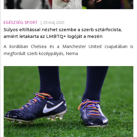
|
20 máj 2025
EGÉSZSÉG-SPORT
Súlyos eltiltással nézhet szembe a szerb sztárfocista,
amiért letakarta az LMBTQ+ logóját a mezén
A korábban Chelsea és a Manchester United csapatában is
megfordult szerb középpályás, Nema