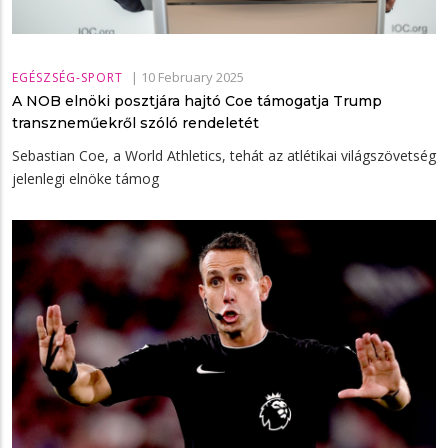
|
10 February 2025
EGÉSZSÉG-SPORT
A NOB elnöki posztjára hajtó Coe támogatja Trump
transzneműekről szóló rendeletét
Sebastian Coe, a World Athletics, tehát az atlétikai világszövetség
jelenlegi elnöke támog