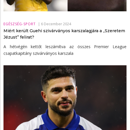
|
6 December 2024
EGÉSZSÉG-SPORT
Miért került Guehi szivárványos karszalagjára a „Szeretem
Jézust” felirat?
A hétvégén kettőt leszámítva az összes Premier League
csapatkapitány szivárványos karszala