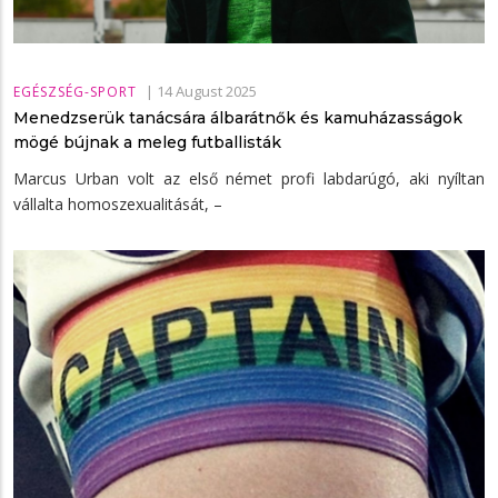
|
14 August 2025
EGÉSZSÉG-SPORT
Menedzserük tanácsára álbarátnők és kamuházasságok
mögé bújnak a meleg futballisták
Marcus Urban volt az első német profi labdarúgó, aki nyíltan
vállalta homoszexualitását, –