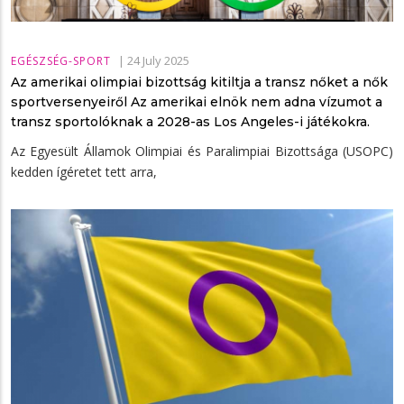
|
24 July 2025
EGÉSZSÉG-SPORT
Az amerikai olimpiai bizottság kitiltja a transz nőket a nők
sportversenyeiről Az amerikai elnök nem adna vízumot a
transz sportolóknak a 2028-as Los Angeles-i játékokra.
Az Egyesült Államok Olimpiai és Paralimpiai Bizottsága (USOPC)
kedden ígéretet tett arra,