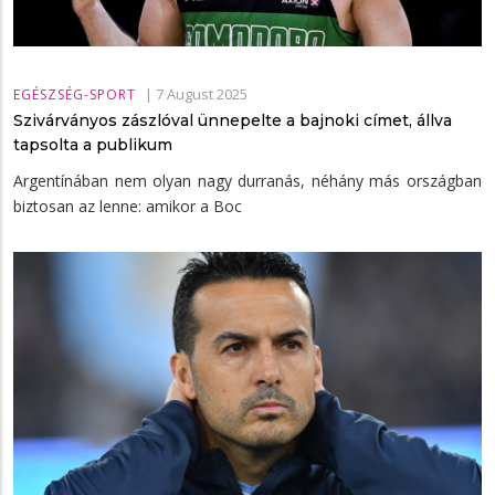
|
7 August 2025
EGÉSZSÉG-SPORT
Szivárványos zászlóval ünnepelte a bajnoki címet, állva
tapsolta a publikum
Argentínában nem olyan nagy durranás, néhány más országban
biztosan az lenne: amikor a Boc