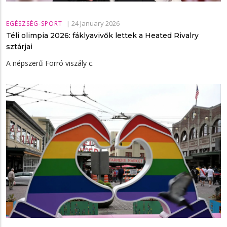
|
24 January 2026
EGÉSZSÉG-SPORT
Téli olimpia 2026: fáklyavivők lettek a Heated Rivalry
sztárjai
A népszerű Forró viszály c.