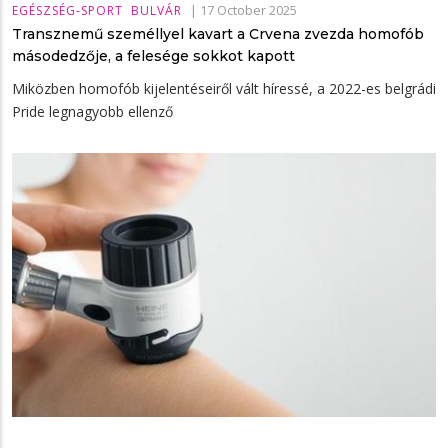
|
17 October 2025
EGÉSZSÉG-SPORT
BULVÁR
Transznemű személlyel kavart a Crvena zvezda homofób
másodedzője, a felesége sokkot kapott
Miközben homofób kijelentéseiről vált híressé, a 2022-es belgrádi
Pride legnagyobb ellenző