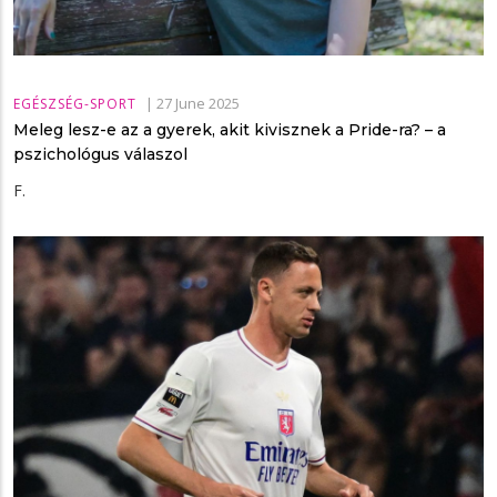
|
27 June 2025
EGÉSZSÉG-SPORT
Meleg lesz-e az a gyerek, akit kivisznek a Pride-ra? – a
pszichológus válaszol
F.