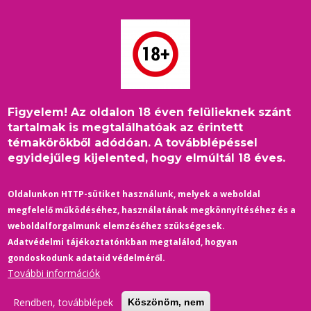
Ugrás
a
tartalomra
Figyelem! Az oldalon 18 éven felülieknek szánt
Címlap
/
Életmód
/
Egészség-Sport
Morzsa
tartalmak is megtalálhatóak az érintett
témakörökből adódóan. A továbblépéssel
egyidejűleg kijelented, hogy elmúltál 18 éves.
Oldalunkon HTTP-sütiket használunk, melyek a weboldal
megfelelő működéséhez, használatának megkönnyítéséhez és a
weboldalforgalmunk elemzéséhez szükségesek.
Adatvédelmi tájékoztatónkban megtalálod, hogyan
gondoskodunk adataid védelméről.
További információk
Rendben, továbblépek
Köszönöm, nem