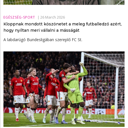
|
26 March 2026
EGÉSZSÉG-SPORT
Kloppnak mondott köszönetet a meleg futballedző azért,
hogy nyíltan meri vállalni a másságát
A labdarúgó Bundesligában szereplő FC St.