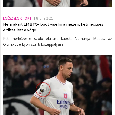
|
8 June 2025
EGÉSZSÉG-SPORT
Nem akart LMBTQ-logót viselni a mezén, kétmeccses
eltiltás lett a vége
Két mérkőzésre szóló eltiltást kapott Nemanja Matics, az
Olympique Lyon szerb középpályása