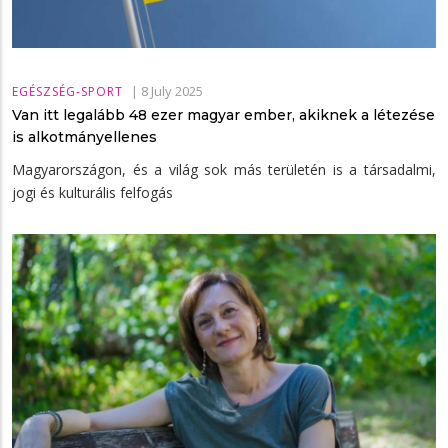
|
8 July 2025
EGÉSZSÉG-SPORT
Van itt legalább 48 ezer magyar ember, akiknek a létezése
is alkotmányellenes
Magyarországon, és a világ sok más területén is a társadalmi,
jogi és kulturális felfogás