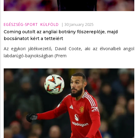
|
30 January 2025
EGÉSZSÉG-SPORT
KÜLFÖLD
Coming outolt az angliai botrány főszereplője, majd
bocsánatot kért a tetteiért
Az egykori játékvezető, David Coote, aki az élvonalbeli angol
labdarúgó-bajnokságban (Prem