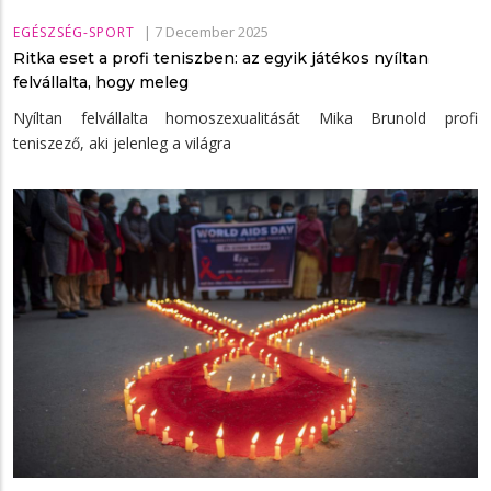
|
7 December 2025
EGÉSZSÉG-SPORT
Ritka eset a profi teniszben: az egyik játékos nyíltan
felvállalta, hogy meleg
Nyíltan felvállalta homoszexualitását Mika Brunold profi
teniszező, aki jelenleg a világra