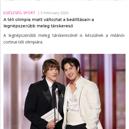
|
5 February 2026
EGÉSZSÉG-SPORT
A téli olimpia miatt változtat a beállításain a
legnépszerűbb meleg társkereső
A legnépszerűbb meleg társkeresőnél is készülnek a milánói-
cortinai téli olimpiára.