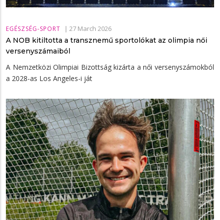
|
27 March 2026
EGÉSZSÉG-SPORT
A NOB kitiltotta a transznemű sportolókat az olimpia női
versenyszámaiból
A Nemzetközi Olimpiai Bizottság kizárta a női versenyszámokból
a 2028-as Los Angeles-i ját