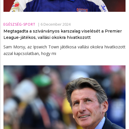
|
6 December 2024
EGÉSZSÉG-SPORT
Megtagadta a szivárványos karszalag viselését a Premier
League-játékos, vallási okokra hivatkozott
Sam Morsy, az Ipswich Town játékosa vallási okokra hivatkozott
azzal kapcsolatban, hogy mi
x