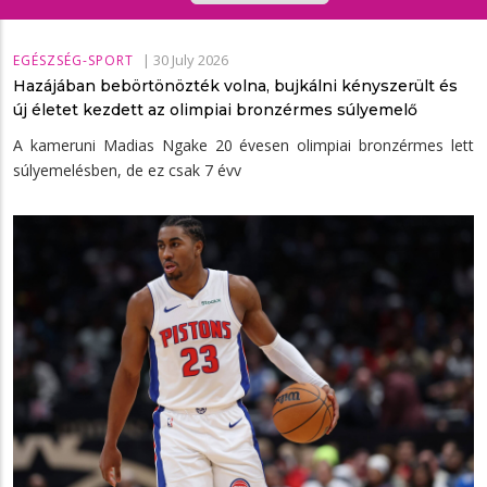
|
30 July 2026
EGÉSZSÉG-SPORT
Hazájában bebörtönözték volna, bujkálni kényszerült és
új életet kezdett az olimpiai bronzérmes súlyemelő
A kameruni Madias Ngake 20 évesen olimpiai bronzérmes lett
súlyemelésben, de ez csak 7 évv