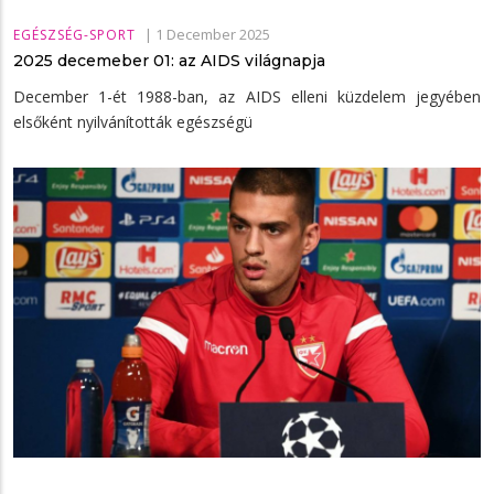
|
1 December 2025
EGÉSZSÉG-SPORT
2025 decemeber 01: az AIDS világnapja
December 1-ét 1988-ban, az AIDS elleni küzdelem jegyében
elsőként nyilvánították egészségü