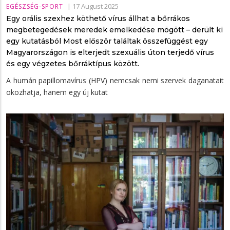
|
17 August 2025
EGÉSZSÉG-SPORT
Egy orális szexhez köthető vírus állhat a bőrrákos
megbetegedések meredek emelkedése mögött – derült ki
egy kutatásból Most először találtak összefüggést egy
Magyarországon is elterjedt szexuális úton terjedő vírus
és egy végzetes bőrráktípus között.
A humán papillomavírus (HPV) nemcsak nemi szervek daganatait
okozhatja, hanem egy új kutat