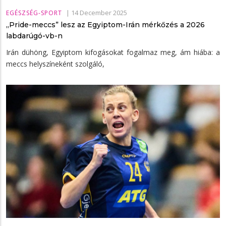
|
14 December 2025
EGÉSZSÉG-SPORT
„Pride-meccs” lesz az Egyiptom-Irán mérkőzés a 2026
labdarúgó-vb-n
Irán dühöng, Egyiptom kifogásokat fogalmaz meg, ám hiába: a
meccs helyszíneként szolgáló,