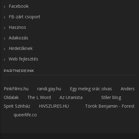
Facebook
FB-zárt csoport
Hasznos
Adakozás
Hirdetőknek
Web fejlesztés
PARTNEREINK
PinkFilms.hu
randi.gay.hu
Egy meleg srác olvas
Anders
Oldalak
The L Word
Az Uranista
Stíler blog
Spirit Színház
HIVSZURES.HU
Török Benjamin - Forest
queerlife.co