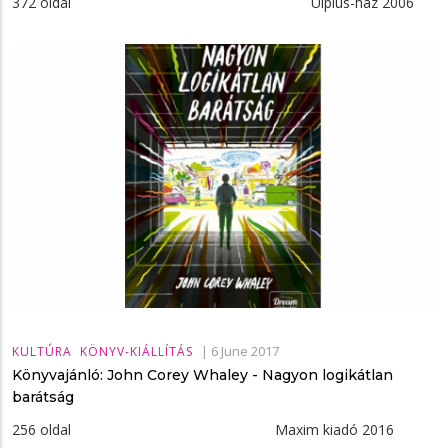
372 oldal Ulpius-ház 2006
|
6 June 2017
KULTÚRA
KÖNYV-KIÁLLÍTÁS
Könyvajánló: John Corey Whaley - Nagyon logikátlan
barátság
256 oldal Maxim kiadó 2016