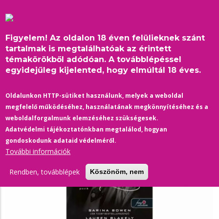
Ugrás
a
tartalomra
Figyelem! Az oldalon 18 éven felülieknek szánt
tartalmak is megtalálhatóak az érintett
témakörökből adódóan. A továbblépéssel
egyidejűleg kijelented, hogy elmúltál 18 éves.
Címlap
/
váltott szemszög
Morzsa
Oldalunkon HTTP-sütiket használunk, melyek a weboldal
megfelelő működéséhez, használatának megkönnyítéséhez és a
weboldalforgalmunk elemzéséhez szükségesek.
Adatvédelmi tájékoztatónkban megtalálod, hogyan
gondoskodunk adataid védelméről.
További információk
Rendben, továbblépek
Köszönöm, nem