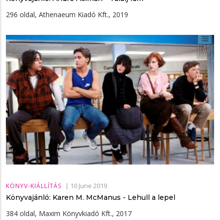
296 oldal, Athenaeum Kiadó Kft., 2019
|
10 June 2019
KÖNYV-KIÁLLÍTÁS
Könyvajánló: Karen M. McManus - Lehull a lepel
384 oldal, Maxim Könyvkiadó Kft., 2017