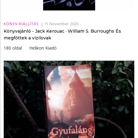
|
15 November 2020
KÖNYV-KIÁLLÍTÁS
Könyvajánló - Jack Kerouac · William S. Burroughs És ​
megfőttek a vízilovak
180 oldal Helikon Kiadó