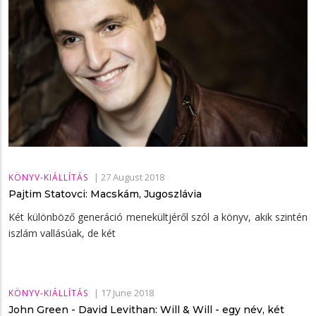
|
27 August 2018
KÖNYV-KIÁLLÍTÁS
Pajtim Statovci: Macskám, Jugoszlávia
Két különböző generáció menekültjéről szól a könyv, akik szintén
iszlám vallásúak, de két
|
17 June 2018
KÖNYV-KIÁLLÍTÁS
John Green - David Levithan: Will & Will - egy név, két