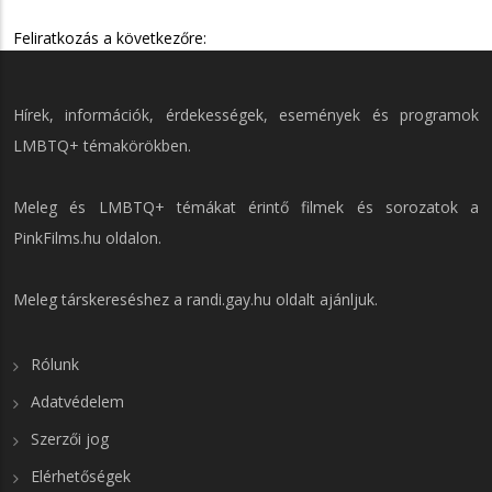
Feliratkozás a következőre:
Hírek, információk, érdekességek, események és programok
LMBTQ+ témakörökben.
Meleg és LMBTQ+ témákat érintő filmek és sorozatok a
PinkFilms.hu
oldalon.
Meleg társkereséshez a
randi.gay.hu
oldalt ajánljuk.
Rólunk
Adatvédelem
Szerzői jog
Elérhetőségek