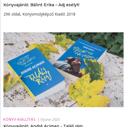
Könyvajánló: Bálint Erika – Adj esélyt!
296 oldal, Könyvmolyképző Kiadó 2018
|
9 June 2020
KÖNYV-KIÁLLÍTÁS
Könyvajánló: André Aciman - Találj rám