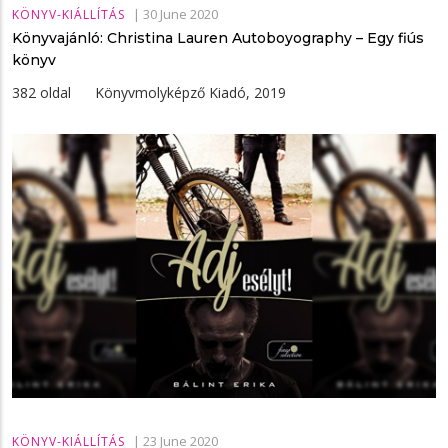
|
30 June 2020
KÖNYV-KIÁLLÍTÁS
Könyvajánló: Christina Lauren Autoboyography – Egy fiús
könyv
382 oldal Könyvmolyképző Kiadó, 2019
|
23 June 2020
KÖNYV-KIÁLLÍTÁS