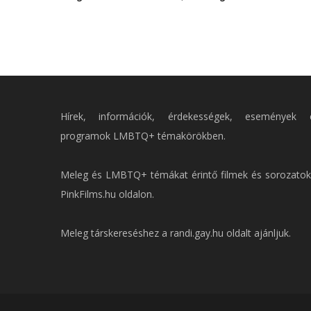
Hírek, információk, érdekességek, események 
programok LMBTQ+ témakörökben.
Meleg és LMBTQ+ témákat érintő filmek és sorozatok
PinkFilms.hu
oldalon.
Meleg társkereséshez a
randi.gay.hu
oldalt ajánljuk.