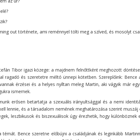
lem az úr?
 elé?
zik?
ing out története, ami reménnyel tölti meg a szíved, és mosolyt csa
Stefán Tibor igazi közege: a majdnem felnőttként meghozott döntése
al ragadó és szeretetre méltó ünnepi kötetben. Szereplőink: Bence a 
annak érzései és a helyes nyíltan meleg Martin, aki vágyik már eg
agukra ismernek.
nk erősen betartatja a szexuális irányultsággal és a nemi identit
ell lennie, és a társadalom nemének meghatározása szerint muszáj cs
ek, leszbikusok és biszexuálisok úgy érezhetik, hogy különböznek e
a témát. Bence szeretne előbújni a családjának és leginkább Marti