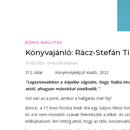
KÖNYV-KIÁLLÍTÁS
Könyvajánló: Rácz-Stefán Ti
01/02/2023
-
0 Hozzászólások
312 oldal Könymolyképző Kiadó, 2022
"Legszívesebben a képébe vágnám, hogy hiába imá
attól, ahogyan másokkal viselkedik."
Hol van az a pont, amikor a hallgatás már fáj?
Bence, a 17 éves focista évek óta egy súlyos titkot ho
és a ki nem mondott szavak felemésztik a lelkét. Az ün
előbújhasson. Ám retteg attól, hogy az idős, konzervat