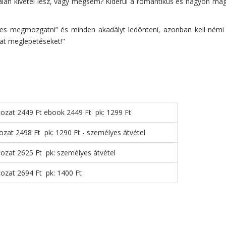
talán kivétel lesz, vagy mégsem? Kiderül a romantikus és nagyon ma
es megmozgatni” és minden akadályt ledönteni, azonban kell némi b
ogat meglepetéseket!"
ltozat 2449 Ft ebook 2449 Ft pk: 1299 Ft
ozat 2498 Ft pk: 1290 Ft - személyes átvétel
tozat 2625 Ft pk: személyes átvétel
tozat 2694 Ft pk: 1400 Ft