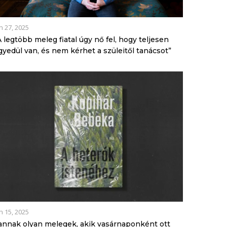
n 27, 2025
A legtöbb meleg fiatal úgy nő fel, hogy teljesen
gyedül van, és nem kérhet a szüleitől tanácsot”
n 15, 2025
annak olyan melegek, akik vasárnaponként ott