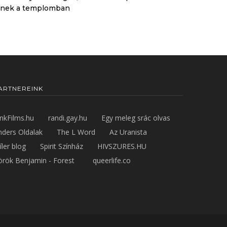
lnek a templomban
ARTNEREINK
inkFilms.hu
randi.gay.hu
Egy meleg srác olvas
nders Oldalak
The L Word
Az Uranista
íler blog
Spirit Színház
HIVSZURES.HU
örök Benjamin - Forest
queerlife.co