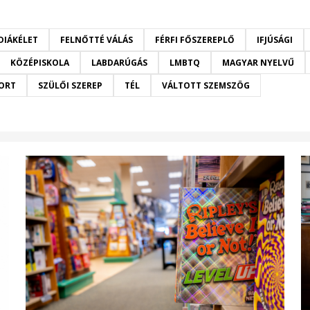
DIÁKÉLET
FELNŐTTÉ VÁLÁS
FÉRFI FŐSZEREPLŐ
IFJÚSÁGI
KÖZÉPISKOLA
LABDARÚGÁS
LMBTQ
MAGYAR NYELVŰ
ORT
SZÜLŐI SZEREP
TÉL
VÁLTOTT SZEMSZÖG