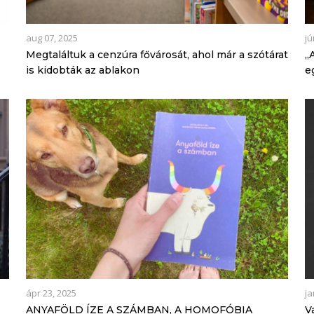
aug 07, 2025
jú
Megtaláltuk a cenzúra fővárosát, ahol már a szótárat
„
is kidobták az ablakon
e
ápr 23, 2025
ja
ANYAFÖLD ÍZE A SZÁMBAN, A HOMOFÓBIA
V