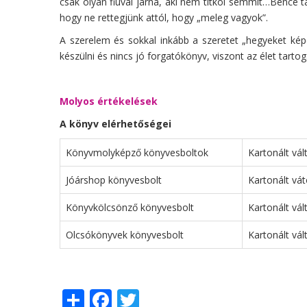
csak olyan fiúval járna, aki nem titkol semmit…Bence 
hogy ne rettegjünk attól, hogy „meleg vagyok”.
A szerelem és sokkal inkább a szeretet „hegyeket kép
készülni és nincs jó forgatókönyv, viszont az élet tart
Molyos értékelések
A könyv elérhetőségei
Könyvmolyképző könyvesboltok
Kartonált vá
Jóárshop könyvesbolt
Kartonált vát
Könyvkölcsönző könyvesbolt
Kartonált vál
Olcsókönyvek könyvesbolt
Kartonált vál
Share
Facebook
Twitter