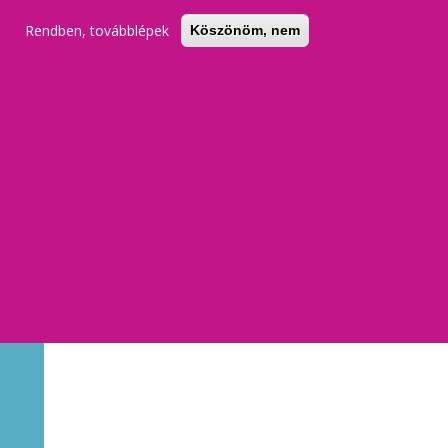
Rendben, továbblépek
Köszönöm, nem
KERESŐ
REGISZTRÁCIÓ
BELÉPÉS