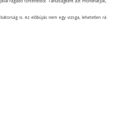
gával ragadó történetből. Tanulságként azt mondhatjuk,
átorság is. Az előbújás nem egy vizsga, lehetetlen rá