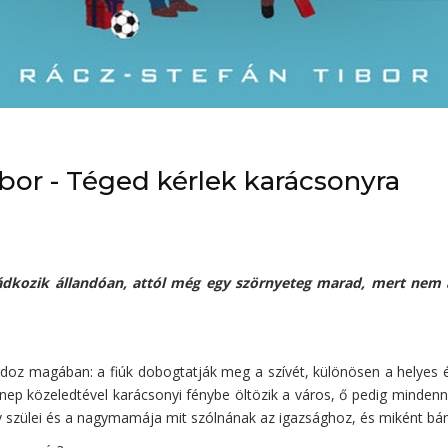
bor - Téged kérlek karácsonyra
dkozik állandóan, attól még egy szörnyeteg marad, mert nem 
rdoz magában: a fiúk dobogtatják meg a szívét, különösen a helyes é
nep közeledtével karácsonyi fénybe öltözik a város, ő pedig mindenné
ív szülei és a nagymamája mit szólnának az igazsághoz, és miként bán