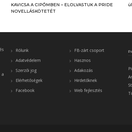
KAVICSA A CIPŐMBEN – ELOLVASTUK A PRIDE
ü
NOVELLÁSKÖTETÉT
és
Rólunk
FB-zárt csoport
P
Adatvédelem
Hasznos
P
Szerzői jog
Adakozás
 a
A
Elérhetőségek
Hirdetőknek
St
Facebook
Web fejlesztés
T