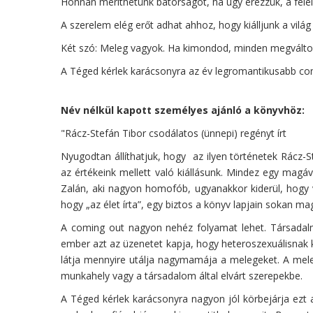
Honnan meríthetünk bátorságot, ha úgy érezzük, a féle
A szerelem elég erőt adhat ahhoz, hogy kiálljunk a világ
Két szó: Meleg vagyok. Ha kimondod, minden megválto
A Téged kérlek karácsonyra az év legromantikusabb com
Név nélkül kapott személyes ajánló a könyvhöz:
"Rácz-Stefán Tibor csodálatos (ünnepi) regényt írt
Nyugodtan állíthatjuk, hogy az ilyen történetek Rácz-
az értékeink mellett való kiállásunk. Mindez egy magáv
Zalán, aki nagyon homofób, ugyanakkor kiderül, hogy v
hogy „az élet írta”, egy biztos a könyv lapjain sokan m
A coming out nagyon nehéz folyamat lehet. Társadalmu
ember azt az üzenetet kapja, hogy heteroszexuálisnak k
látja mennyire utálja nagymamája a melegeket. A meleg
munkahely vagy a társadalom által elvárt szerepekbe.
A Téged kérlek karácsonyra nagyon jól körbejárja ezt 