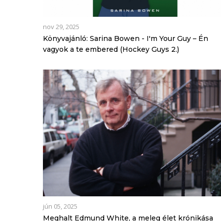
nov 29, 2025
Könyvajánló: Sarina Bowen - I'm ​Your Guy – Én
vagyok a te embered (Hockey Guys 2.)
jún 05, 2025
Meghalt Edmund White, a meleg élet krónikása