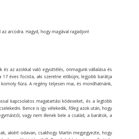
l az arcodra. Hagyd, hogy magával ragadjon!
k és az azokkal való együttélés, önmagunk vállalása és
17 éves focista, aki szeretne előbújni, legjobb barátja
y komoly fiúra. A regény teljesen mai, és mondhatnánk,
ással kapcsolatos magatartási kódexeket, és a legtöbb
elekedni. Bence is így vélekedik, főleg azok után, hogy
gymástól, vagy nem illenek bele a család, a barátok, a
nnak, akiért odavan, csakhogy Martin megjegyezte, hogy