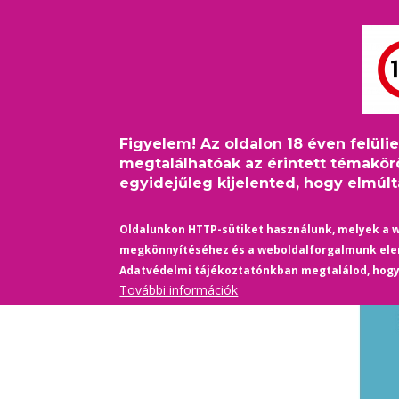
Ugrás
Bejelentkezés
USER
a
ACCOUNT
tartalomra
MAIN
MENU
FŐOLDAL
PINKFILM
NAVIGATION
Figyelem! Az oldalon 18 éven felüli
Címlap
/
Könyv-Kiállítás
/
Könyvajánló: Rácz-Stefán 
Morzsa
megtalálhatóak az érintett témakör
egyidejűleg kijelented, hogy elmúltá
Oldalunkon HTTP-sütiket használunk, melyek a 
megkönnyítéséhez és a weboldalforgalmunk el
Adatvédelmi tájékoztatónkban megtalálod, hog
További információk