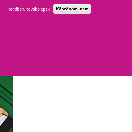
Rendben, továbblépek
Köszönöm, nem
KERESŐ
REGISZTRÁCIÓ
BELÉPÉS