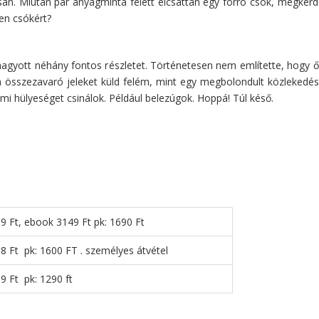
. Miután pár anyagminta felett elcsattan egy forró csók, megkérdő
en csókért?
hagyott néhány fontos részletet. Történetesen nem említette, hogy ő 
an összezavaró jeleket küld felém, mint egy megbolondult közleked
ami hülyeséget csinálok. Például belezúgok. Hoppá! Túl késő.
9 Ft, ebook 3149 Ft pk: 1690 Ft
8 Ft pk: 1600 FT . személyes átvétel
99 Ft pk: 1290 ft