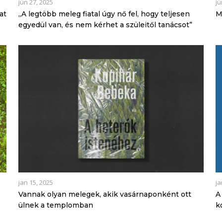
jún 27, 2025
jú
at
„A legtöbb meleg fiatal úgy nő fel, hogy teljesen
M
egyedül van, és nem kérhet a szüleitől tanácsot”
jan 15, 2025
ja
Vannak olyan melegek, akik vasárnaponként ott
A
ülnek a templomban
k