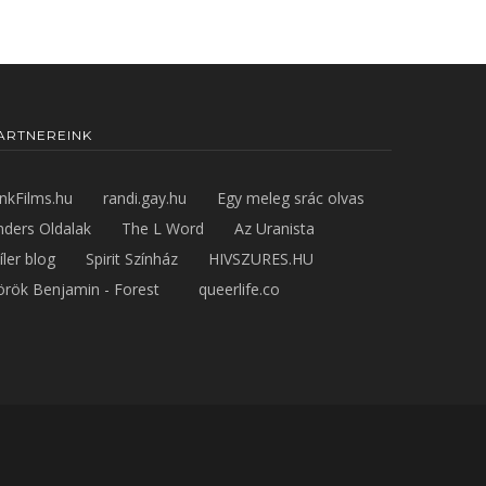
ARTNEREINK
inkFilms.hu
randi.gay.hu
Egy meleg srác olvas
nders Oldalak
The L Word
Az Uranista
íler blog
Spirit Színház
HIVSZURES.HU
örök Benjamin - Forest
queerlife.co