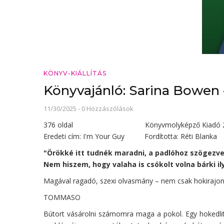
KÖNYV-KIÁLLÍTÁS
Könyvajánló: Sarina Bowen 
11/30/2025
-
0 Hozzászólások
376 oldal Könyvmolyképző Kiadó 2
Eredeti cím: I'm Your Guy Fordította: Réti Blanka
"Örökké itt tudnék maradni, a padlóhoz szögezve,
Nem hiszem, hogy valaha is csókolt volna bárki 
Magával ragadó, szexi olvasmány – nem csak hokirajo
TOMMASO
Bútort vásárolni számomra maga a pokol. Egy hokedlit