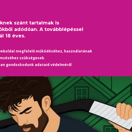
eknek szánt tartalmak is
S
HÍREK
ÉLETMÓD
KULTÚRA
HASZNOS
TÁRS
ökből adódóan. A továbblépéssel
l 18 éves.
 - I'm ​Your Guy – Én vagyok a te embered (Hockey Guys 2.)
weboldal megfelelő működéséhez, használatának
emzéséhez szükségesek.
yan gondoskodunk adataid védelméről.