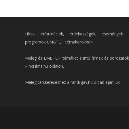
Hírek, információk, érdekességek, események 
programok LMBTQ+ témakörökben.
Meleg és LMBTQ+ témákat érintő filmek és sorozatok
PinkFilms.hu
oldalon.
Meleg társkereséshez a
randi.gay.hu
oldalt ajánljuk.