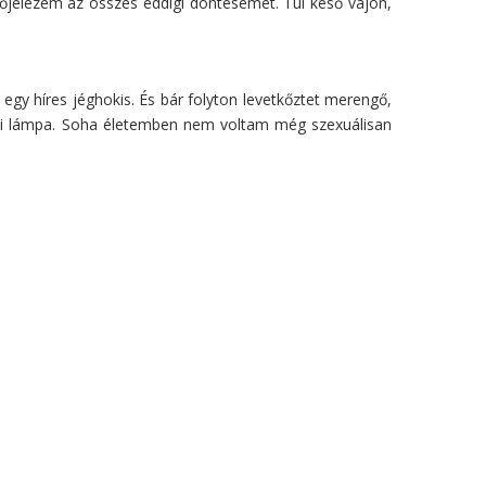
jelezem az összes eddigi döntésemet. Túl késő vajon,
egy híres jéghokis. És bár folyton levetkőztet merengő,
ési lámpa. Soha életemben nem voltam még szexuálisan