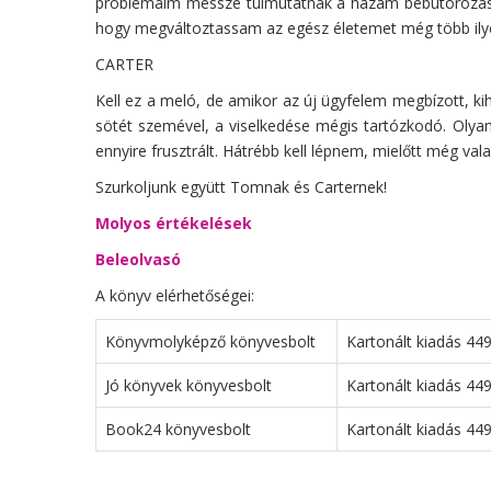
problémáim messze túlmutatnak a házam bebútorozásán
hogy megváltoztassam az egész életemet még több ily
CARTER
Kell ez a meló, de amikor az új ügyfelem megbízott, ki
sötét szemével, a viselkedése mégis tartózkodó. Oly
ennyire frusztrált. Hátrébb kell lépnem, mielőtt még val
Szurkoljunk együtt Tomnak és Carternek!
Molyos értékelések
Beleolvasó
A könyv elérhetőségei:
Könyvmolyképző könyvesbolt
Kartonált kiadás 449
Jó könyvek könyvesbolt
Kartonált kiadás 449
Book24 könyvesbolt
Kartonált kiadás 44