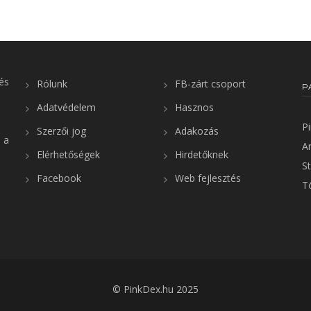
és
Rólunk
FB-zárt csoport
P
Adatvédelem
Hasznos
P
Szerzői jog
Adakozás
 a
A
Elérhetőségek
Hirdetőknek
St
Facebook
Web fejlesztés
T
©
PinkDex.hu
2025