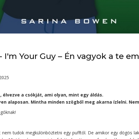
- I'm ​Your Guy – Én vagyok a te e
025
 élvezve a csókját, ami olyan, mint egy áldás.
ilyen alaposan. Mintha minden szögből meg akarna ízlelni. Ne
ngóknak!
 nem tudok megkülönböztetni egy pufftól. De amikor egy dögös lak