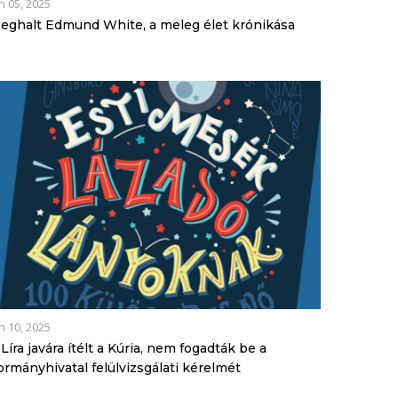
n 05, 2025
eghalt Edmund White, a meleg élet krónikása
n 10, 2025
 Líra javára ítélt a Kúria, nem fogadták be a
ormányhivatal felülvizsgálati kérelmét