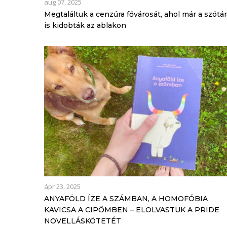
aug 07, 2025
Megtaláltuk a cenzúra fővárosát, ahol már a szótár
is kidobták az ablakon
ápr 23, 2025
ANYAFÖLD ÍZE A SZÁMBAN, A HOMOFÓBIA
KAVICSA A CIPŐMBEN – ELOLVASTUK A PRIDE
NOVELLÁSKÖTETÉT