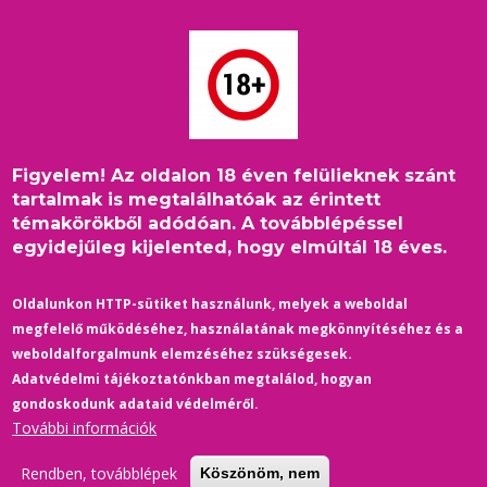
Ugrás
a
tartalomra
Figyelem! Az oldalon 18 éven felülieknek szánt
Címlap
/
MFF
Morzsa
tartalmak is megtalálhatóak az érintett
témakörökből adódóan. A továbblépéssel
egyidejűleg kijelented, hogy elmúltál 18 éves.
Oldalunkon HTTP-sütiket használunk, melyek a weboldal
megfelelő működéséhez, használatának megkönnyítéséhez és a
weboldalforgalmunk elemzéséhez szükségesek.
Adatvédelmi tájékoztatónkban megtalálod, hogyan
gondoskodunk adataid védelméről.
További információk
Rendben, továbblépek
Köszönöm, nem