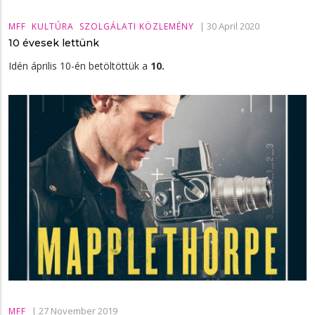
|
30 April 2020
MFF
KULTÚRA
SZOLGÁLATI KÖZLEMÉNY
10 évesek lettünk
Idén április 10-én betöltöttük a
10.
|
27 November 2019
MFF