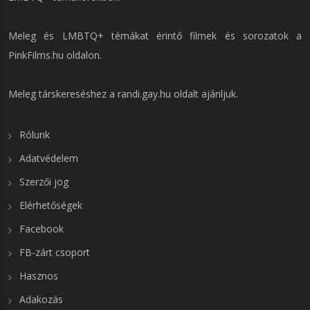
Meleg és LMBTQ+ témákat érintő filmek és sorozatok a
PinkFilms.hu
oldalon.
Meleg társkereséshez a
randi.gay.hu
oldalt ajánljuk.
Rólunk
Adatvédelem
Szerzői jog
Elérhetőségek
Facebook
FB-zárt csoport
Hasznos
Adakozás