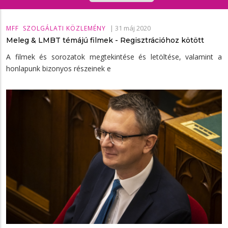
|
31 máj 2020
MFF
SZOLGÁLATI KÖZLEMÉNY
Meleg & LMBT témájú filmek - Regisztrációhoz kötött
A filmek és sorozatok megtekintése és letöltése, valamint a
honlapunk bizonyos részeinek e