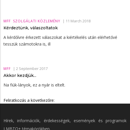
|
11 March 2018
MFF
SZOLGÁLATI KÖZLEMÉNY
Kérdeztünk, válaszoltatok
A kérdőívre érkezett válaszokat a kiértékelés után elérhetővé
tesszük számotokra is, ill
|
2 September 2017
MFF
Akkor kezdjük...
Na fiúk-lányok, ez a nyár is eltelt.
Feliratkozás a következőre:
Hírek, információk, érdekességek, események és programok
LMBTQ+ témakörökben.