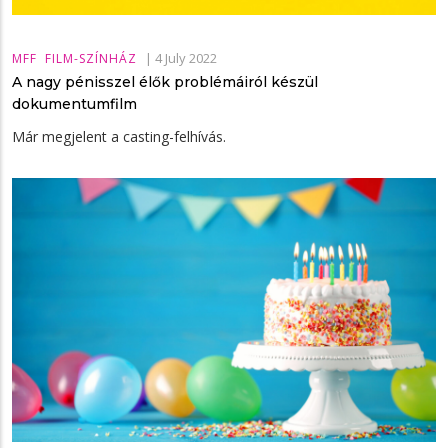
|
4 July 2022
MFF
FILM-SZÍNHÁZ
A nagy pénisszel élők problémáiról készül
dokumentumfilm
Már megjelent a casting-felhívás.