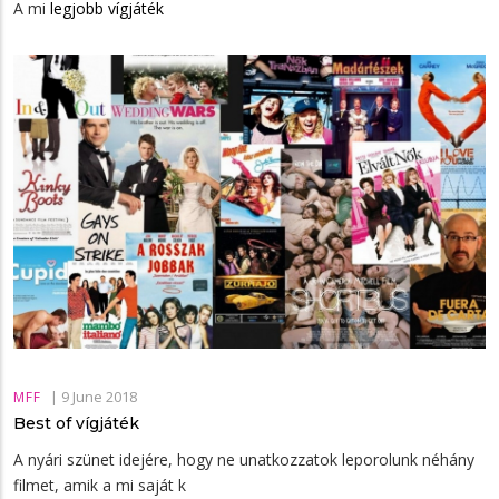
A mi
legjobb vígjáték
|
9 June 2018
MFF
Best of vígjáték
A nyári szünet idejére, hogy ne unatkozzatok leporolunk néhány
filmet, amik a mi saját k