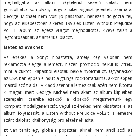
meghallgatta az album végtelenül keserű dalait, nem
gondolhatta komolyan, hogy a siker vigaszt jelentett számára.
George Michael nem volt jó passzban, nehezen dolgozta fel,
hogy az elképesztően sikeres 1990-es Listen Without Prejudice
Vol. 1. album az egész világot meghódította, kivéve talán a
legfontosabbat, az amerikai piacot.
Életet az éveknek
Az énekes a Sonyt hibáztatta, amely cég valóban nem
reklámozta eléggé a lemezt, hiszen promóció nélkül is vitték,
mint a cukrot, kapásból eladtak belőle nyolcmilliót. Ugyanakkor
az USA-ban éppen elindult a grunge rockforradalma, akkor éppen
másról szólt a dal. A kiadó szerint a lemez csak azért nem futotta
ki magát, mert George Michael nem akart az album klipjeiben
szerepelni, cserébe ezekből a klipekből megismertünk egy
komplett modellgenerációt. Végül az énekes nem készítette el az
album folytatását, a Listen Without Prejudice Vol.2-t, a lemezre
szánt dalokat jótékonysági projekteknek adta.
Itt van tehát egy globális popsztár, akinek nem arról szól az