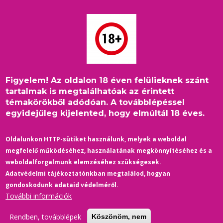
Ugrás
a
tartalomra
Figyelem! Az oldalon 18 éven felülieknek szánt
Címlap
/
Zene
/
A legszebb és legszomorúbb coming out
Morzsa
tartalmak is megtalálhatóak az érintett
témakörökből adódóan. A továbblépéssel
egyidejűleg kijelented, hogy elmúltál 18 éves.
Oldalunkon HTTP-sütiket használunk, melyek a weboldal
megfelelő működéséhez, használatának megkönnyítéséhez és a
weboldalforgalmunk elemzéséhez szükségesek.
Adatvédelmi tájékoztatónkban megtalálod, hogyan
gondoskodunk adataid védelméről.
További információk
Rendben, továbblépek
Köszönöm, nem