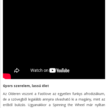
Gyors szerelem, lassú élet
Az Olderen viszont a Fastlove az egyetlen funkys afrodiziákum,
de a szövegből legalább annyira olvasható ki a magány, mint az
erőből bulizás. Ugyanakkor a Spinning the Wheel már nyíltan