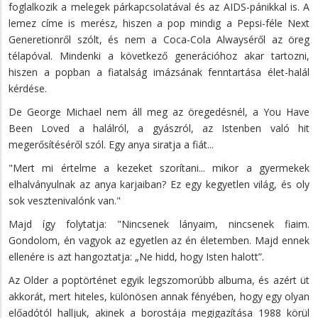
foglalkozik a melegek párkapcsolatával és az AIDS-pánikkal is. A
lemez címe is merész, hiszen a pop mindig a Pepsi-féle Next
Generetionről szólt, és nem a Coca-Cola Alwayséről az öreg
télapóval. Mindenki a következő generációhoz akar tartozni,
hiszen a popban a fiatalság imázsának fenntartása élet-halál
kérdése.
De George Michael nem áll meg az öregedésnél, a You Have
Been Loved a halálról, a gyászról, az Istenben való hit
megerősítéséről szól. Egy anya siratja a fiát...
"Mert mi értelme a kezeket szorítani... mikor a gyermekek
elhalványulnak az anya karjaiban? Ez egy kegyetlen világ, és oly
sok vesztenivalónk van."
Majd így folytatja: "Nincsenek lányaim, nincsenek fiaim.
Gondolom, én vagyok az egyetlen az én életemben. Majd ennek
ellenére is azt hangoztatja: „Ne hidd, hogy Isten halott”.
Az Older a poptörténet egyik legszomorúbb albuma, és azért üt
akkorát, mert hiteles, különösen annak fényében, hogy egy olyan
előadótól halljuk, akinek a borostája megigazítása 1988 körül