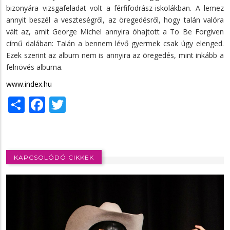
bizonyára vizsgafeladat volt a férfifodrász-iskolákban. A lemez
annyit beszél a veszteségről, az öregedésről, hogy talán valóra
vált az, amit George Michel annyira óhajtott a To Be Forgiven
című dalában: Talán a bennem lévő gyermek csak úgy elenged.
Ezek szerint az album nem is annyira az öregedés, mint inkább a
felnövés albuma.
www.index.hu
Share
Facebook
Twitter
KAPCSOLÓDÓ CIKKEK