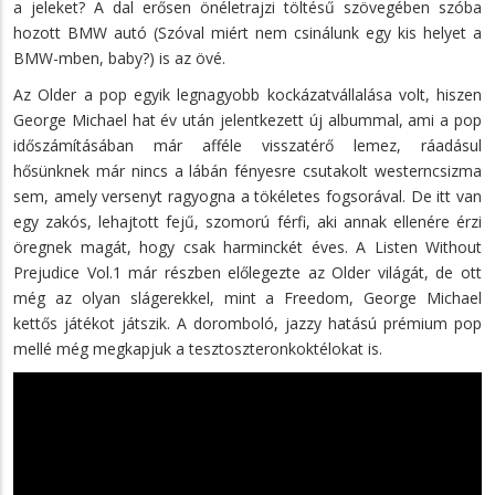
a jeleket? A dal erősen önéletrajzi töltésű szövegében szóba
hozott BMW autó (Szóval miért nem csinálunk egy kis helyet a
BMW-mben, baby?) is az övé.
Az Older a pop egyik legnagyobb kockázatvállalása volt, hiszen
George Michael hat év után jelentkezett új albummal, ami a pop
időszámításában már afféle visszatérő lemez, ráadásul
hősünknek már nincs a lábán fényesre csutakolt westerncsizma
sem, amely versenyt ragyogna a tökéletes fogsorával. De itt van
egy zakós, lehajtott fejű, szomorú férfi, aki annak ellenére érzi
öregnek magát, hogy csak harminckét éves. A Listen Without
Prejudice Vol.1 már részben előlegezte az Older világát, de ott
még az olyan slágerekkel, mint a Freedom, George Michael
kettős játékot játszik. A doromboló, jazzy hatású prémium pop
mellé még megkapjuk a tesztoszteronkoktélokat is.