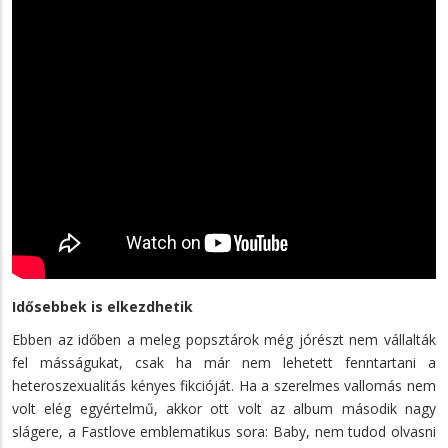
Idősebbek is elkezdhetik
Ebben az időben a meleg popsztárok még jórészt nem vállalták
fel másságukat, csak ha már nem lehetett fenntartani a
heteroszexualitás kényes fikcióját. Ha a szerelmes vallomás nem
volt elég egyértelmű, akkor ott volt az album második nagy
slágere, a Fastlove emblematikus sora: Baby, nem tudod olvasni