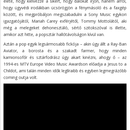
élete, hogy kiélvezze a sikert, hogy dalokat írjon, hanem arról,
hogy ügyvédi irodákban ücsörögjön a fénymásoló és a faxgép
között, és megpróbáljon megszabadulni a Sony Music egykori
igazgatójától, Mariah Carey exférjétől, Tommy Mottolától, aki
még a melegeket dehonesztáló, sértő szitokszóval is illette,
amikor azt hitte, a popsztár hallótávolságon kívül van.
Aztán a pop egyik legsármosabb fickója – akin úgy állt a Ray-Ban
Aviator, a borosta és a szakadt farmer, hogy minden
kamionsofőr és sztárfodrász úgy akart kinézni, ahogy ő – az
1994-es MTV Europe Video Music Awardson előadja a Jesus to a
Childot, ami talán minden idők leglíraibb és egyben legmegrázóbb
coming outja volt.