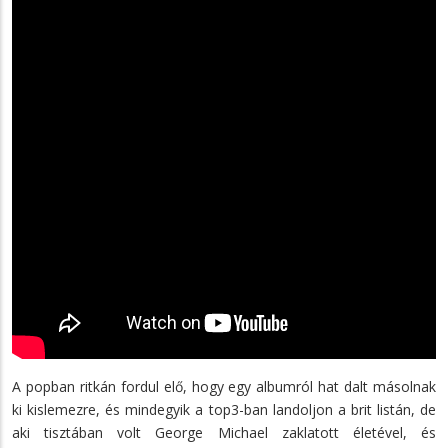
A popban ritkán fordul elő, hogy egy albumról hat dalt másolnak
ki kislemezre, és mindegyik a top3-ban landoljon a brit listán, de
aki tisztában volt George Michael zaklatott életével, és