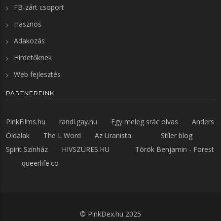
FB-zárt csoport
Hasznos
Adakozás
Hirdetőknek
Web fejlesztés
PARTNEREINK
PinkFilms.hu
randi.gay.hu
Egy meleg srác olvas
Anders
Oldalak
The L Word
Az Uranista
Stíler blog
Spirit Színház
HIVSZURES.HU
Török Benjamin - Forest
queerlife.co
©
PinkDex.hu
2025