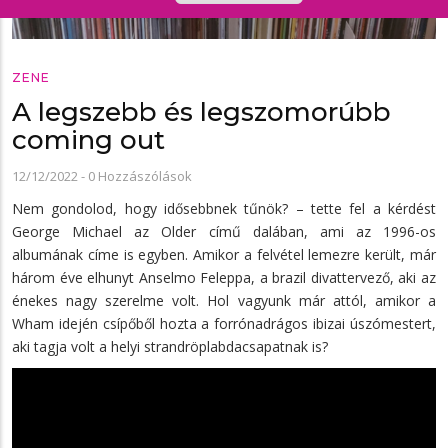
ZENE
A legszebb és legszomorúbb
coming out
12/12/2022
-
0 Hozzászólások
Nem gondolod, hogy idősebbnek tűnök? – tette fel a kérdést
George Michael az Older című dalában, ami az 1996-os
albumának címe is egyben. Amikor a felvétel lemezre került, már
három éve elhunyt Anselmo Feleppa, a brazil divattervező, aki az
énekes nagy szerelme volt. Hol vagyunk már attól, amikor a
Wham idején csípőből hozta a forrónadrágos ibizai úszómestert,
aki tagja volt a helyi strandröplabdacsapatnak is?