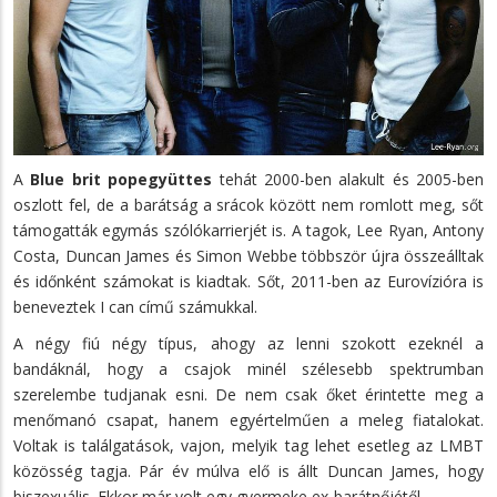
A
Blue brit popegyüttes
tehát 2000-ben alakult és 2005-ben
oszlott fel, de a barátság a srácok között nem romlott meg, sőt
támogatták egymás szólókarrierjét is. A tagok, Lee Ryan, Antony
Costa, Duncan James és Simon Webbe többször újra összeálltak
és időnként számokat is kiadtak. Sőt, 2011-ben az Eurovízióra is
beneveztek I can című számukkal.
A négy fiú négy típus, ahogy az lenni szokott ezeknél a
bandáknál, hogy a csajok minél szélesebb spektrumban
szerelembe tudjanak esni. De nem csak őket érintette meg a
menőmanó csapat, hanem egyértelműen a meleg fiatalokat.
Voltak is találgatások, vajon, melyik tag lehet esetleg az LMBT
közösség tagja. Pár év múlva elő is állt Duncan James, hogy
biszexuális. Ekkor már volt egy gyermeke ex-barátnőjétől.