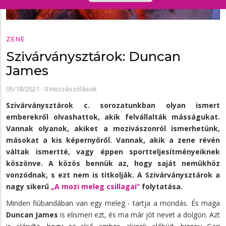
ZENE
Szivárványsztárok: Duncan
James
05/18/2021
-
0 Hozzászólások
Szivárványsztárok c. sorozatunkban olyan ismert
emberekről olvashattok, akik felvállalták másságukat.
Vannak olyanok, akiket a mozivászonról ismerhetünk,
másokat a kis képernyőről. Vannak, akik a zene révén
váltak ismertté, vagy éppen sportteljesítményeiknek
köszönve. A közös bennük az, hogy saját nemükhöz
vonzódnak, s ezt nem is titkolják. A Szivárványsztárok a
nagy sikerű
„A mozi meleg csillagai”
folytatása.
Minden fiúbandában van egy meleg - tartja a mondás. És maga
Duncan James
is elismeri ezt, és ma már jót nevet a dolgon. Azt