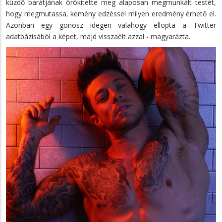
küzdő barátjának örökítette meg alaposan megmunkált testét,
hogy megmutassa, kemény edzéssel milyen eredmény érhető el.
Azonban egy gonosz idegen valahogy ellopta a Twitter
adatbázisából a képet, majd visszaélt azzal - magyarázta.