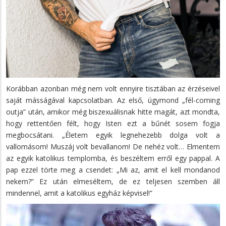
Korábban azonban még nem volt ennyire tisztában az érzéseivel
saját másságával kapcsolatban. Az első, úgymond „fél-coming
outja” után, amikor még biszexuálisnak hitte magát, azt mondta,
hogy rettentően félt, hogy Isten ezt a bűnét sosem fogja
megbocsátani. „Életem egyik legnehezebb dolga volt a
vallomásom! Muszáj volt bevallanom! De nehéz volt… Elmentem
az egyik katolikus templomba, és beszéltem erről egy pappal. A
pap ezzel törte meg a csendet: „Mi az, amit el kell mondanod
nekem?” Ez után elmeséltem, de ez teljesen szemben áll
mindennel, amit a katolikus egyház képvisel!”