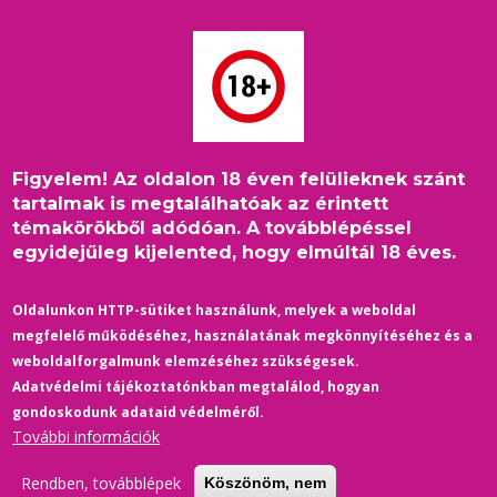
Ugrás
a
tartalomra
Figyelem! Az oldalon 18 éven felülieknek szánt
Címlap
/
2018
/
Zene
/
Szivárványsztárok: Duncan James
Morzsa
tartalmak is megtalálhatóak az érintett
témakörökből adódóan. A továbblépéssel
egyidejűleg kijelented, hogy elmúltál 18 éves.
Oldalunkon HTTP-sütiket használunk, melyek a weboldal
megfelelő működéséhez, használatának megkönnyítéséhez és a
weboldalforgalmunk elemzéséhez szükségesek.
Adatvédelmi tájékoztatónkban megtalálod, hogyan
gondoskodunk adataid védelméről.
További információk
Rendben, továbblépek
Köszönöm, nem