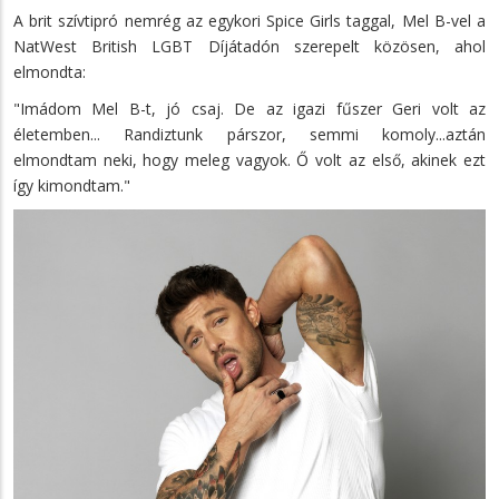
A brit szívtipró nemrég az egykori Spice Girls taggal, Mel B-vel a
NatWest British LGBT Díjátadón szerepelt közösen, ahol
elmondta:
"Imádom Mel B-t, jó csaj. De az igazi fűszer Geri volt az
életemben... Randiztunk párszor, semmi komoly...aztán
elmondtam neki, hogy meleg vagyok. Ő volt az első, akinek ezt
így kimondtam."