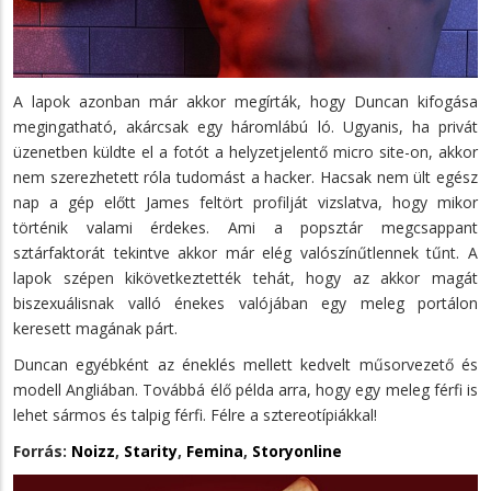
A lapok azonban már akkor megírták, hogy Duncan kifogása
megingatható, akárcsak egy háromlábú ló. Ugyanis, ha privát
üzenetben küldte el a fotót a helyzetjelentő micro site-on, akkor
nem szerezhetett róla tudomást a hacker. Hacsak nem ült egész
nap a gép előtt James feltört profilját vizslatva, hogy mikor
történik valami érdekes. Ami a popsztár megcsappant
sztárfaktorát tekintve akkor már elég valószínűtlennek tűnt. A
lapok szépen kikövetkeztették tehát, hogy az akkor magát
biszexuálisnak valló énekes valójában egy meleg portálon
keresett magának párt.
Duncan egyébként az éneklés mellett kedvelt műsorvezető és
modell Angliában. Továbbá élő példa arra, hogy egy meleg férfi is
lehet sármos és talpig férfi. Félre a sztereotípiákkal!
Forrás:
Noizz
,
Starity
,
Femina
,
Storyonline