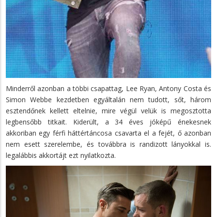
Minderről azonban a többi csapattag, Lee Ryan, Antony Costa és
Simon Webbe kezdetben egyáltalán nem tudott, sőt, három
esztendőnek kellett eltelnie, mire végül velük is megosztotta
legbensőbb titkait. Kiderült, a 34 éves jóképű énekesnek
akkoriban egy férfi háttértáncosa csavarta el a fejét, ő azonban
nem esett szerelembe, és továbbra is randizott lányokkal is.
legalábbis akkortájt ezt nyilatkozta.