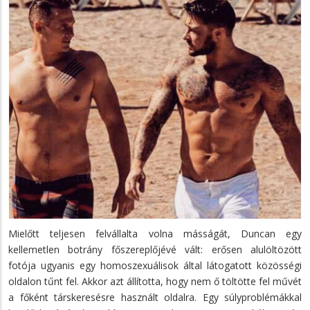
Mielőtt teljesen felvállalta volna másságát, Duncan egy
kellemetlen botrány főszereplőjévé vált: erősen alulöltözött
fotója ugyanis egy homoszexuálisok által látogatott közösségi
oldalon tűnt fel. Akkor azt állította, hogy nem ő töltötte fel művét
a főként társkeresésre használt oldalra. Egy súlyproblémákkal