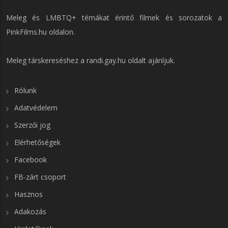
Meleg és LMBTQ+ témákat érintő filmek és sorozatok a
PinkFilms.hu
oldalon.
Meleg társkereséshez a
randi.gay.hu
oldalt ajánljuk.
Rólunk
Adatvédelem
Szerzői jog
Elérhetőségek
Facebook
FB-zárt csoport
Hasznos
Adakozás