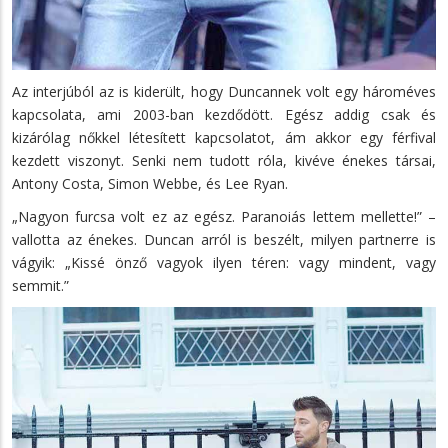
Az interjúból az is kiderült, hogy Duncannek volt egy hároméves
kapcsolata, ami 2003-ban kezdődött. Egész addig csak és
kizárólag nőkkel létesített kapcsolatot, ám akkor egy férfival
kezdett viszonyt. Senki nem tudott róla, kivéve énekes társai,
Antony Costa, Simon Webbe, és Lee Ryan.
„Nagyon furcsa volt ez az egész. Paranoiás lettem mellette!” –
vallotta az énekes. Duncan arról is beszélt, milyen partnerre is
vágyik: „Kissé önző vagyok ilyen téren: vagy mindent, vagy
semmit.”