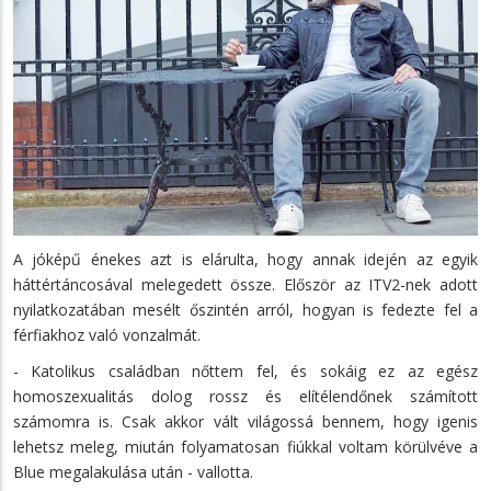
A jóképű énekes azt is elárulta, hogy annak idején az egyik
háttértáncosával melegedett össze. Először az ITV2-nek adott
nyilatkozatában mesélt őszintén arról, hogyan is fedezte fel a
férfiakhoz való vonzalmát.
- Katolikus családban nőttem fel, és sokáig ez az egész
homoszexualitás dolog rossz és elítélendőnek számított
számomra is. Csak akkor vált világossá bennem, hogy igenis
lehetsz meleg, miután folyamatosan fiúkkal voltam körülvéve a
Blue megalakulása után - vallotta.