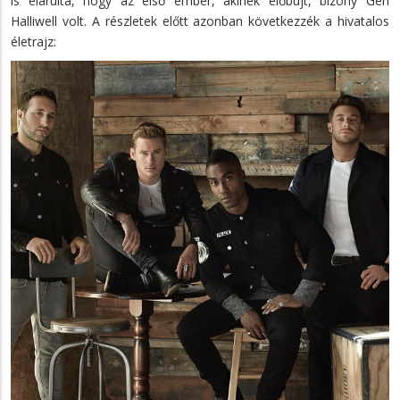
is elárulta, hogy az első ember, akinek előbújt, bizony Geri
Halliwell volt. A részletek előtt azonban következzék a hivatalos
életrajz: