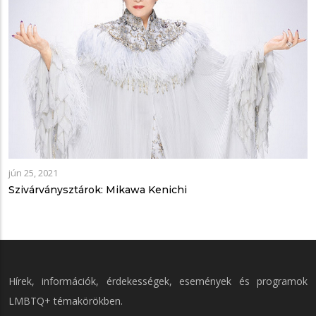
jún 25, 2021
Szivárványsztárok: Mikawa Kenichi
Hírek, információk, érdekességek, események és programok
LMBTQ+ témakörökben.