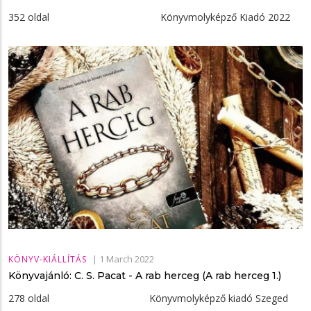
352 oldal Könyvmolyképző Kiadó 2022
|
1 March 2022
KÖNYV-KIÁLLÍTÁS
Könyvajánló: C. S. Pacat - A ​rab herceg (A rab herceg 1.)
278 oldal Könyvmolyképző kiadó Szeged