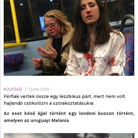
|
7 June 2019
KÜLFÖLD
Férfiak vertek össze egy leszbikus párt, mert nem volt
hajlandó csókolózni a szórakoztatásukra
Az eset késő éjjel történt egy londoni buszon történt,
amelyen az uruguayi Melania