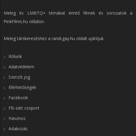
Meleg és LMBTQ+ témákat érintő filmek és sorozatok a
PinkFilms.hu
oldalon.
Meleg társkereséshez a
randi.gay.hu
oldalt ajánljuk.
Rólunk
Adatvédelem
Szerzői jog
Elérhetőségek
Facebook
FB-zárt csoport
Hasznos
Adakozás