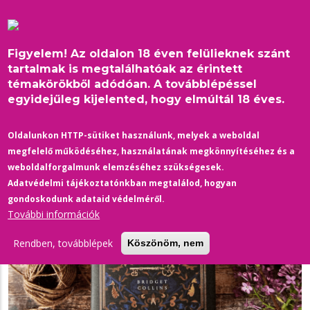
Ugrás
a
tartalomra
Figyelem! Az oldalon 18 éven felülieknek szánt
tartalmak is megtalálhatóak az érintett
témakörökből adódóan. A továbblépéssel
egyidejűleg kijelented, hogy elmúltál 18 éves.
Címlap
/
erőszak
Morzsa
Oldalunkon HTTP-sütiket használunk, melyek a weboldal
megfelelő működéséhez, használatának megkönnyítéséhez és a
weboldalforgalmunk elemzéséhez szükségesek.
Adatvédelmi tájékoztatónkban megtalálod, hogyan
gondoskodunk adataid védelméről.
További információk
Rendben, továbblépek
Köszönöm, nem