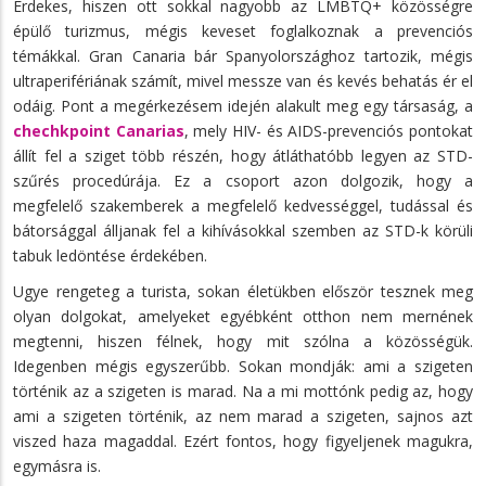
Érdekes, hiszen ott sokkal nagyobb az LMBTQ+ közösségre
épülő turizmus, mégis keveset foglalkoznak a prevenciós
témákkal. Gran Canaria bár Spanyolországhoz tartozik, mégis
ultraperifériának számít, mivel messze van és kevés behatás ér el
odáig. Pont a megérkezésem idején alakult meg egy társaság, a
chechkpoint Canarias
, mely HIV- és AIDS-prevenciós pontokat
állít fel a sziget több részén, hogy átláthatóbb legyen az STD-
szűrés procedúrája. Ez a csoport azon dolgozik, hogy a
megfelelő szakemberek a megfelelő kedvességgel, tudással és
bátorsággal álljanak fel a kihívásokkal szemben az STD-k körüli
tabuk ledöntése érdekében.
Ugye rengeteg a turista, sokan életükben először tesznek meg
olyan dolgokat, amelyeket egyébként otthon nem mernének
megtenni, hiszen félnek, hogy mit szólna a közösségük.
Idegenben mégis egyszerűbb. Sokan mondják: ami a szigeten
történik az a szigeten is marad. Na a mi mottónk pedig az, hogy
ami a szigeten történik, az nem marad a szigeten, sajnos azt
viszed haza magaddal. Ezért fontos, hogy figyeljenek magukra,
egymásra is.