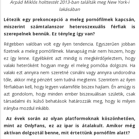
Árpád Miklós holttestét 2013-ban találták meg New York-i
lakásában
Létezik egy prekoncepció a meleg pornófilmek kapcsán,
miszerint számtalanszor heteroszexuális férfiak is
szerepelnek bennük. Ez tényleg így van?
Régebben valóban volt egy ilyen tendencia. Egyszerűen jobban
fizetnek a meleg pornófilmek. Manapság már nem hiszem, hogy
ez így lenne. Egyébként azt mindig is megkérdőjeleztem, hogy
valaki heteróként hogyan megy el meleg pornóba dolgozni. Ha
valaki ezt annyira nem szeretné csinálni vagy annyira undorodna
tőle, akkor még pénzért sem tudná megtenni. Szerintem az ilyen
férfiakban kell, hogy legyen valamiféle biszex hajlam. Én amúgy is
azt gondolom, hogy minden ember biszexuálisan születik, csak
társadalmi és külső behatások határozzák meg, hogy ki milyen
irányba mozdul inkább.
Az évek során az olyan platformoknak köszönhetően,
mint az OnlyFans, ez az ipar is átalakult. Amikor még
aktívan dolgoztál benne, mit értettünk pornófilm alatt?