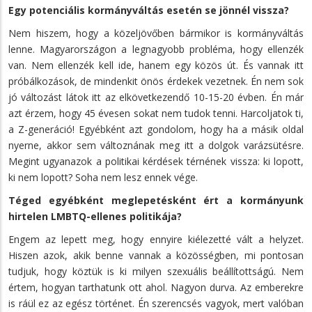
Egy potenciális kormányváltás esetén se jönnél vissza?
Nem hiszem, hogy a közeljövőben bármikor is kormányváltás
lenne. Magyarországon a legnagyobb probléma, hogy ellenzék
van. Nem ellenzék kell ide, hanem egy közös út. És vannak itt
próbálkozások, de mindenkit önös érdekek vezetnek. Én nem sok
jó változást látok itt az elkövetkezendő 10-15-20 évben. Én már
azt érzem, hogy 45 évesen sokat nem tudok tenni. Harcoljatok ti,
a Z-generáció! Egyébként azt gondolom, hogy ha a másik oldal
nyerne, akkor sem változnának meg itt a dolgok varázsütésre.
Megint ugyanazok a politikai kérdések térnének vissza: ki lopott,
ki nem lopott? Soha nem lesz ennek vége.
Téged egyébként meglepetésként ért a kormányunk
hirtelen LMBTQ-ellenes politikája?
Engem az lepett meg, hogy ennyire kiélezetté vált a helyzet.
Hiszen azok, akik benne vannak a közösségben, mi pontosan
tudjuk, hogy köztük is ki milyen szexuális beállítottságú. Nem
értem, hogyan tarthatunk ott ahol. Nagyon durva. Az emberekre
is ráül ez az egész történet. Én szerencsés vagyok, mert valóban