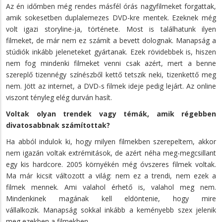
Az én időmben még rendes másfél órás nagyfilmeket forgattak,
amik sokesetben duplalemezes DVD-kre mentek. Ezeknek még
volt igazi storyline-ja, története. Most is találhatunk ilyen
filmeket, de már nem ez számít a bevett dolognak. Manapság a
stúdiók inkább jeleneteket gyártanak. Ezek rövidebbek is, hiszen
nem fog mindenki filmeket venni csak azért, mert a benne
szereplő tizennégy színészből kettő tetszik neki, tizenkettő meg
nem. Jött az internet, a DVD-s filmek ideje pedig lejárt. Az online
viszont tényleg elég durván hasít.
Voltak olyan trendek vagy témák, amik régebben
divatosabbnak számítottak?
Ha abból indulok ki, hogy milyen filmekben szerepeltem, akkor
nem igazán voltak extrémitások, de azért néha meg-megcsillant
egy kis hardcore. 2005 környékén még óvszeres filmek voltak.
Ma már kicsit változott a világ: nem ez a trendi, nem ezek a
filmek mennek. Ami valahol érhető is, valahol meg nem.
Mindenkinek magának kell eldöntenie, hogy mire
vállalkozik. Manapság sokkal inkább a keményebb szex jelenik
meg ezekben a filmekben.