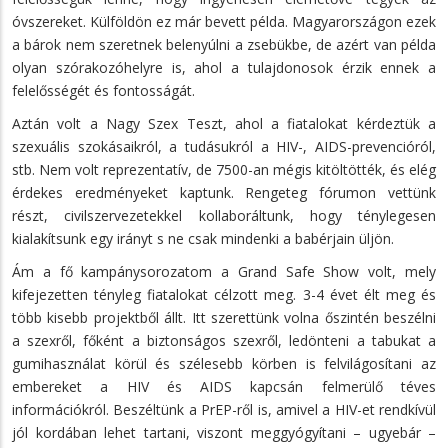
óvszereket. Külföldön ez már bevett példa. Magyarországon ezek
a bárok nem szeretnek belenyúlni a zsebükbe, de azért van példa
olyan szórakozóhelyre is, ahol a tulajdonosok érzik ennek a
felelősségét és fontosságát.
Aztán volt a Nagy Szex Teszt, ahol a fiatalokat kérdeztük a
szexuális szokásaikról, a tudásukról a HIV-, AIDS-prevencióról,
stb. Nem volt reprezentatív, de 7500-an mégis kitöltötték, és elég
érdekes eredményeket kaptunk. Rengeteg fórumon vettünk
részt, civilszervezetekkel kollaboráltunk, hogy ténylegesen
kialakítsunk egy irányt s ne csak mindenki a babérjain üljön.
Ám a fő kampánysorozatom a Grand Safe Show volt, mely
kifejezetten tényleg fiatalokat célzott meg. 3-4 évet élt meg és
több kisebb projektből állt. Itt szerettünk volna őszintén beszélni
a szexről, főként a biztonságos szexről, ledönteni a tabukat a
gumihasználat körül és szélesebb körben is felvilágosítani az
embereket a HIV és AIDS kapcsán felmerülő téves
információkról. Beszéltünk a PrEP-ről is, amivel a HIV-et rendkívül
jól kordában lehet tartani, viszont meggyógyítani – ugyebár –