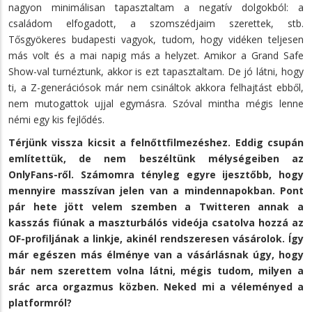
nagyon minimálisan tapasztaltam a negatív dolgokból: a
családom elfogadott, a szomszédjaim szerettek, stb.
Tősgyökeres budapesti vagyok, tudom, hogy vidéken teljesen
más volt és a mai napig más a helyzet. Amikor a Grand Safe
Show-val turnéztunk, akkor is ezt tapasztaltam. De jó látni, hogy
ti, a Z-generációsok már nem csináltok akkora felhajtást ebből,
nem mutogattok ujjal egymásra. Szóval mintha mégis lenne
némi egy kis fejlődés.
Térjünk vissza kicsit a felnőttfilmezéshez. Eddig csupán
említettük, de nem beszéltünk mélységeiben az
OnlyFans-ről. Számomra tényleg egyre ijesztőbb, hogy
mennyire masszívan jelen van a mindennapokban. Pont
pár hete jött velem szemben a Twitteren annak a
kasszás fiúnak a maszturbálós videója csatolva hozzá az
OF-profiljának a linkje, akinél rendszeresen vásárolok. Így
már egészen más élménye van a vásárlásnak úgy, hogy
bár nem szerettem volna látni, mégis tudom, milyen a
srác arca orgazmus közben. Neked mi a véleményed a
platformról?