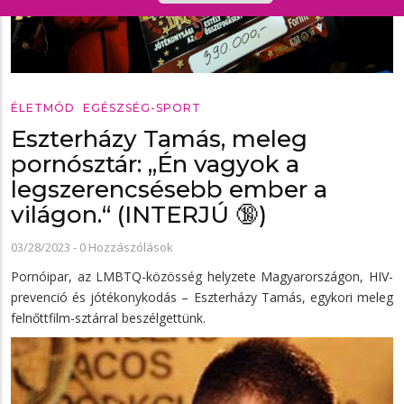
ÉLETMÓD
EGÉSZSÉG-SPORT
Eszterházy Tamás, meleg
pornósztár: „Én vagyok a
legszerencsésebb ember a
világon.“ (INTERJÚ 🔞)
03/28/2023
-
0 Hozzászólások
Pornóipar, az LMBTQ-közösség helyzete Magyarországon, HIV-
prevenció és jótékonykodás – Eszterházy Tamás, egykori meleg
felnőttfilm-sztárral beszélgettünk.