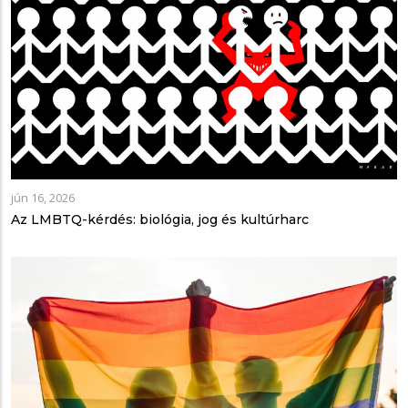
jún 16, 2026
Az LMBTQ-kérdés: biológia, jog és kultúrharc