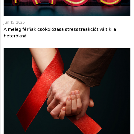
jún 15, 2026
A meleg férfiak csókolózása stresszreakciót vált ki a
heteróknál
x