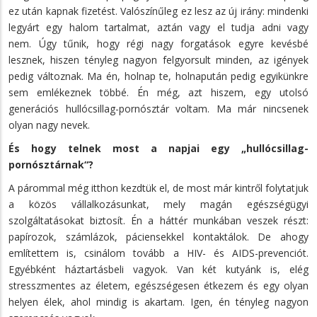
ez után kapnak fizetést. Valószínűleg ez lesz az új irány: mindenki
legyárt egy halom tartalmat, aztán vagy el tudja adni vagy
nem. Úgy tűnik, hogy régi nagy forgatások egyre kevésbé
lesznek, hiszen tényleg nagyon felgyorsult minden, az igények
pedig változnak. Ma én, holnap te, holnapután pedig egyikünkre
sem emlékeznek többé. Én még, azt hiszem, egy utolsó
generációs hullócsillag-pornósztár voltam. Ma már nincsenek
olyan nagy nevek.
És hogy telnek most a napjai egy „hullócsillag-
pornósztárnak“?
A párommal még itthon kezdtük el, de most már kintről folytatjuk
a közös vállalkozásunkat, mely magán egészségügyi
szolgáltatásokat biztosít. Én a háttér munkában veszek részt:
papírozok, számlázok, páciensekkel kontaktálok. De ahogy
említettem is, csinálom tovább a HIV- és AIDS-prevenciót.
Egyébként háztartásbeli vagyok. Van két kutyánk is, elég
stresszmentes az életem, egészségesen étkezem és egy olyan
helyen élek, ahol mindig is akartam. Igen, én tényleg nagyon