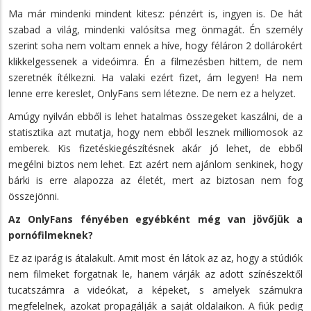
Ma már mindenki mindent kitesz: pénzért is, ingyen is. De hát
szabad a világ, mindenki valósítsa meg önmagát. Én személy
szerint soha nem voltam ennek a híve, hogy féláron 2 dollárokért
klikkelgessenek a videóimra. Én a filmezésben hittem, de nem
szeretnék ítélkezni. Ha valaki ezért fizet, ám legyen! Ha nem
lenne erre kereslet, OnlyFans sem létezne. De nem ez a helyzet.
Amúgy nyilván ebből is lehet hatalmas összegeket kaszálni, de a
statisztika azt mutatja, hogy nem ebből lesznek milliomosok az
emberek. Kis fizetéskiegészítésnek akár jó lehet, de ebből
megélni biztos nem lehet. Ezt azért nem ajánlom senkinek, hogy
bárki is erre alapozza az életét, mert az biztosan nem fog
összejönni.
Az OnlyFans fényében egyébként még van jövőjük a
pornófilmeknek?
Ez az iparág is átalakult. Amit most én látok az az, hogy a stúdiók
nem filmeket forgatnak le, hanem várják az adott színészektől
tucatszámra a videókat, a képeket, s amelyek számukra
megfelelnek, azokat propagálják a saját oldalaikon. A fiúk pedig