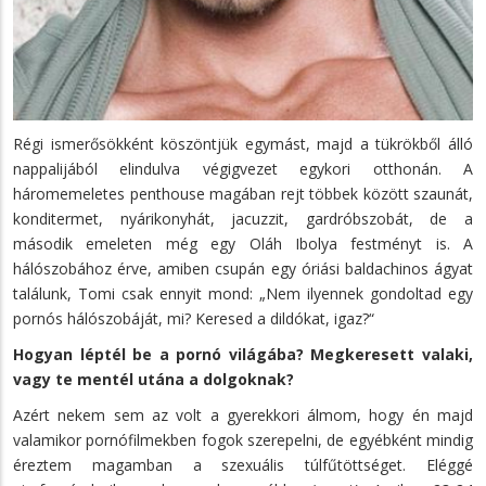
Régi ismerősökként köszöntjük egymást, majd a tükrökből álló
nappalijából elindulva végigvezet egykori otthonán. A
háromemeletes penthouse magában rejt többek között szaunát,
konditermet, nyárikonyhát, jacuzzit, gardróbszobát, de a
második emeleten még egy Oláh Ibolya festményt is. A
hálószobához érve, amiben csupán egy óriási baldachinos ágyat
találunk, Tomi csak ennyit mond: „Nem ilyennek gondoltad egy
pornós hálószobáját, mi? Keresed a dildókat, igaz?“
Hogyan léptél be a pornó világába? Megkeresett valaki,
vagy te mentél utána a dolgoknak?
Azért nekem sem az volt a gyerekkori álmom, hogy én majd
valamikor pornófilmekben fogok szerepelni, de egyébként mindig
éreztem magamban a szexuális túlfűtöttséget. Eléggé