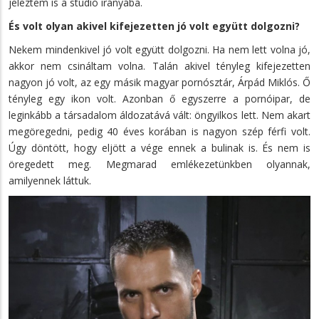
jeleztem is a stúdió irányába.
És volt olyan akivel kifejezetten jó volt együtt dolgozni?
Nekem mindenkivel jó volt együtt dolgozni. Ha nem lett volna jó,
akkor nem csináltam volna. Talán akivel tényleg kifejezetten
nagyon jó volt, az egy másik magyar pornósztár, Árpád Miklós. Ő
tényleg egy ikon volt. Azonban ő egyszerre a pornóipar, de
leginkább a társadalom áldozatává vált: öngyilkos lett. Nem akart
megöregedni, pedig 40 éves korában is nagyon szép férfi volt.
Úgy döntött, hogy eljött a vége ennek a bulinak is. És nem is
öregedett meg. Megmarad emlékezetünkben olyannak,
amilyennek láttuk.