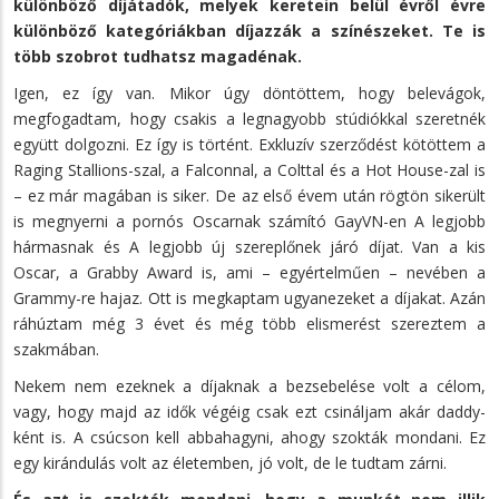
különböző díjátadók, melyek keretein belül évről évre
különböző kategóriákban díjazzák a színészeket. Te is
több szobrot tudhatsz magadénak.
Igen, ez így van. Mikor úgy döntöttem, hogy belevágok,
megfogadtam, hogy csakis a legnagyobb stúdiókkal szeretnék
együtt dolgozni. Ez így is történt. Exkluzív szerződést kötöttem a
Raging Stallions-szal, a Falconnal, a Colttal és a Hot House-zal is
– ez már magában is siker. De az első évem után rögtön sikerült
is megnyerni a pornós Oscarnak számító GayVN-en A legjobb
hármasnak és A legjobb új szereplőnek járó díjat. Van a kis
Oscar, a Grabby Award is, ami – egyértelműen – nevében a
Grammy-re hajaz. Ott is megkaptam ugyanezeket a díjakat. Azán
ráhúztam még 3 évet és még több elismerést szereztem a
szakmában.
Nekem nem ezeknek a díjaknak a bezsebelése volt a célom,
vagy, hogy majd az idők végéig csak ezt csináljam akár daddy-
ként is. A csúcson kell abbahagyni, ahogy szokták mondani. Ez
egy kirándulás volt az életemben, jó volt, de le tudtam zárni.