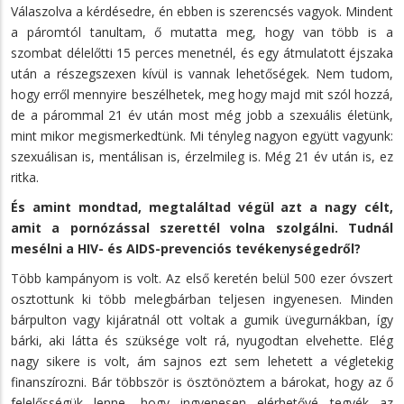
Válaszolva a kérdésedre, én ebben is szerencsés vagyok. Mindent
a páromtól tanultam, ő mutatta meg, hogy van több is a
szombat délelőtti 15 perces menetnél, és egy átmulatott éjszaka
után a részegszexen kívül is vannak lehetőségek. Nem tudom,
hogy erről mennyire beszélhetek, meg hogy majd mit szól hozzá,
de a párommal 21 év után most még jobb a szexuális életünk,
mint mikor megismerkedtünk. Mi tényleg nagyon együtt vagyunk:
szexuálisan is, mentálisan is, érzelmileg is. Még 21 év után is, ez
ritka.
És amint mondtad, megtaláltad végül azt a nagy célt,
amit a pornózással szerettél volna szolgálni. Tudnál
mesélni a HIV- és AIDS-prevenciós tevékenységedről?
Több kampányom is volt. Az első keretén belül 500 ezer óvszert
osztottunk ki több melegbárban teljesen ingyenesen. Minden
bárpulton vagy kijáratnál ott voltak a gumik üvegurnákban, így
bárki, aki látta és szüksége volt rá, nyugodtan elvehette. Elég
nagy sikere is volt, ám sajnos ezt sem lehetett a végletekig
finanszírozni. Bár többször is ösztönöztem a bárokat, hogy az ő
felelősségük lenne, hogy ingyenesen elérhetővé tegyék az