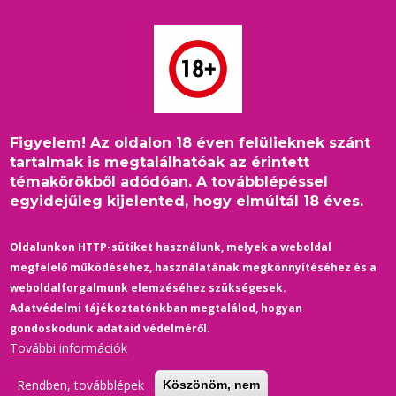
Ugrás
a
tartalomra
Figyelem! Az oldalon 18 éven felülieknek szánt
Címlap
/
Életmód
/
Morzsa
tartalmak is megtalálhatóak az érintett
Eszterházy Tamás, meleg pornósztár: „Én vagyok a
témakörökből adódóan. A továbblépéssel
legszerencsésebb ember a világon.“ (INTERJÚ 🔞)
egyidejűleg kijelented, hogy elmúltál 18 éves.
Oldalunkon HTTP-sütiket használunk, melyek a weboldal
megfelelő működéséhez, használatának megkönnyítéséhez és a
weboldalforgalmunk elemzéséhez szükségesek.
Adatvédelmi tájékoztatónkban megtalálod, hogyan
gondoskodunk adataid védelméről.
További információk
Rendben, továbblépek
Köszönöm, nem