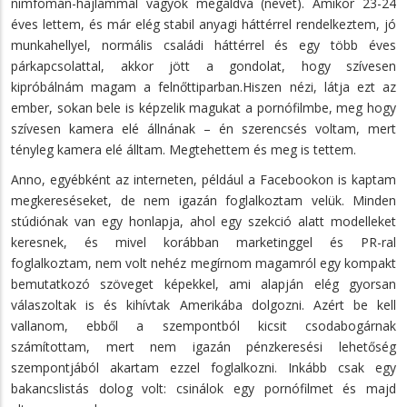
nimfomán-hajlammal vagyok megáldva (nevet). Amikor 23-24
éves lettem, és már elég stabil anyagi háttérrel rendelkeztem, jó
munkahellyel, normális családi háttérrel és egy több éves
párkapcsolattal, akkor jött a gondolat, hogy szívesen
kipróbálnám magam a felnőttiparban.Hiszen nézi, látja ezt az
ember, sokan bele is képzelik magukat a pornófilmbe, meg hogy
szívesen kamera elé állnának – én szerencsés voltam, mert
tényleg kamera elé álltam. Megtehettem és meg is tettem.
Anno, egyébként az interneten, például a Facebookon is kaptam
megkereséseket, de nem igazán foglalkoztam velük. Minden
stúdiónak van egy honlapja, ahol egy szekció alatt modelleket
keresnek, és mivel korábban marketinggel és PR-ral
foglalkoztam, nem volt nehéz megírnom magamról egy kompakt
bemutatkozó szöveget képekkel, ami alapján elég gyorsan
válaszoltak is és kihívtak Amerikába dolgozni. Azért be kell
vallanom, ebből a szempontból kicsit csodabogárnak
számítottam, mert nem igazán pénzkeresési lehetőség
szempontjából akartam ezzel foglalkozni. Inkább csak egy
bakancslistás dolog volt: csinálok egy pornófilmet és majd