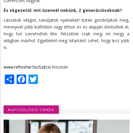
szerencsés vagyok.
És végezetül: mit üzennél nekünk, Z generációsoknak?
Lássatok világot, tanuljatok nyelveket! Aztán gondoljátok meg,
mennyivel jobb külföldön vagy itthon és ez alapján döntsétek el,
hogy hol szeretnétek élni. Nézzétek csak meg, mi megy a
világban máshol. Egyébként meg: kitartást! Lehet, hogy lesz jobb
is.
www.refresher.hu/Szécsi
Krisztián
Share
Facebook
Twitter
KAPCSOLÓDÓ CIKKEK