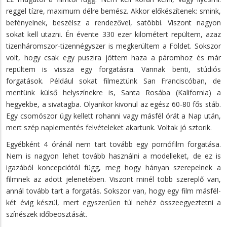
reggel tízre, maximum délre bemész. Akkor előkészítenek: smink,
befényelnek, beszélsz a rendezővel, satöbbi. Viszont nagyon
sokat kell utazni. Én évente 330 ezer kilométert repültem, azaz
tizenháromszor-tizennégyszer is megkerültem a Földet. Sokszor
volt, hogy csak egy puszira jöttem haza a páromhoz és már
repültem is vissza egy forgatásra. Vannak benti, stúdiós
forgatások. Például sokat filmeztünk San Franciscóban, de
mentünk külső helyszínekre is, Santa Rosába (Kalifornia) a
hegyekbe, a sivatagba. Olyankor kivonul az egész 60-80 fős stáb.
Egy csomószor úgy kellett rohanni vagy másfél órát a Nap után,
mert szép naplementés felvételeket akartunk. Voltak jó sztorik.
Egyébként 4 óránál nem tart tovább egy pornófilm forgatása.
Nem is nagyon lehet tovább használni a modelleket, de ez is
igazából koncepciótól függ, meg hogy hányan szerepelnek a
filmnek az adott jelenetében. Viszont minél több szereplő van,
annál tovább tart a forgatás. Sokszor van, hogy egy film másfél-
két évig készül, mert egyszerűen túl nehéz összeegyeztetni a
színészek időbeosztását.