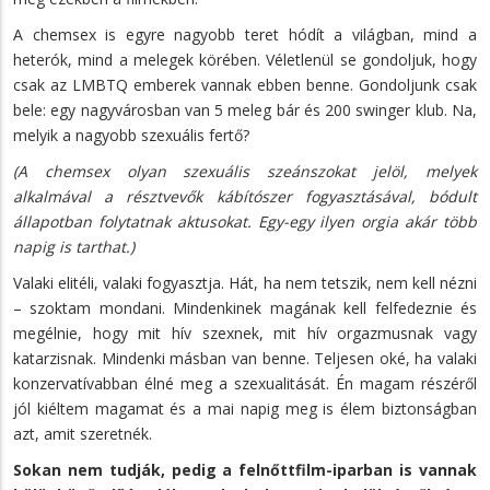
A chemsex is egyre nagyobb teret hódít a világban, mind a
heterók, mind a melegek körében. Véletlenül se gondoljuk, hogy
csak az LMBTQ emberek vannak ebben benne. Gondoljunk csak
bele: egy nagyvárosban van 5 meleg bár és 200 swinger klub. Na,
melyik a nagyobb szexuális fertő?
(A chemsex olyan szexuális szeánszokat jelöl, melyek
alkalmával a résztvevők kábítószer fogyasztásával, bódult
állapotban folytatnak aktusokat. Egy-egy ilyen orgia akár több
napig is tarthat.)
Valaki elitéli, valaki fogyasztja. Hát, ha nem tetszik, nem kell nézni
– szoktam mondani. Mindenkinek magának kell felfedeznie és
megélnie, hogy mit hív szexnek, mit hív orgazmusnak vagy
katarzisnak. Mindenki másban van benne. Teljesen oké, ha valaki
konzervatívabban élné meg a szexualitását. Én magam részéről
jól kiéltem magamat és a mai napig meg is élem biztonságban
azt, amit szeretnék.
Sokan nem tudják, pedig a felnőttfilm-iparban is vannak