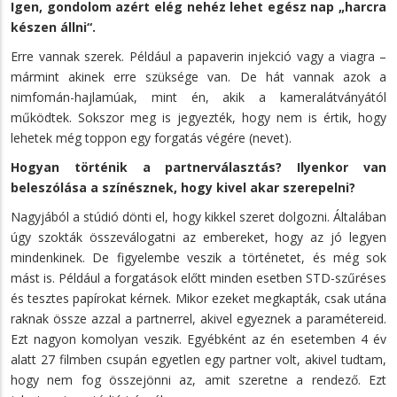
Igen, gondolom azért elég nehéz lehet egész nap „harcra
készen állni“.
Erre vannak szerek. Például a papaverin injekció vagy a viagra –
mármint akinek erre szüksége van. De hát vannak azok a
nimfomán-hajlamúak, mint én, akik a kameralátványától
működtek. Sokszor meg is jegyezték, hogy nem is értik, hogy
lehetek még toppon egy forgatás végére (nevet).
Hogyan történik a partnerválasztás? Ilyenkor van
beleszólása a színésznek, hogy kivel akar szerepelni?
Nagyjából a stúdió dönti el, hogy kikkel szeret dolgozni. Általában
úgy szokták összeválogatni az embereket, hogy az jó legyen
mindenkinek. De figyelembe veszik a történetet, és még sok
mást is. Például a forgatások előtt minden esetben STD-szűréses
és tesztes papírokat kérnek. Mikor ezeket megkapták, csak utána
raknak össze azzal a partnerrel, akivel egyeznek a paramétereid.
Ezt nagyon komolyan veszik. Egyébként az én esetemben 4 év
alatt 27 filmben csupán egyetlen egy partner volt, akivel tudtam,
hogy nem fog összejönni az, amit szeretne a rendező. Ezt