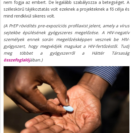
nem fogja az embert. De legalább szabályozza a betegséget. A
széleskörű tájékoztatás volt ezeknek a projekteknek a fő célja és
mind rendkívül sikeres volt.
(A PrEP rövidítés pre-expozíciós profilaxist jelent, amely a vírus
sejtekbe épülésének gyógyszeres megelőzése. A HIV-negatív
személyek ennek során megelőzésképpen vesznek be HIV-
gyógyszert, hogy megvédjék magukat a HIV-fertőzéstől. Tudj
meg többet a gyógyszerről a Háttér Társaság
összefoglalój
ában.)