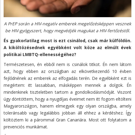
A PrEP során a HIV-negatív emberek megelőzésképpen vesznek
be HIV-gyógyszert, hogy megvédjék magukat a HIV-fertőzéstől.
És gyakorlatilag most is ezt csinálod, csak már külföldön.
A kiköltözésednek egyébként volt köze az elmúlt évek
politikai LMBTQ-ellenességéhez?
Természetesen, én ebből nem is csinálok titkot. Én nem látom
azt, hogy ebben az országban az elkövetkezendő 10 évben
fejlődnének az emberek az elfogadás terén. De egyébként ezt is
megértem: itt lassabban, másképpen mennek a dolgok. Én
mindenkinek tiszteletben tartom a gondolkodásmódját. Viszont
úgy döntöttem, hogy a nyugdíjas éveimet nem itt fogom eltölteni
Magyarországon, hanem elmegyek egy olyan országba, amely
toleránsabb vagy legalábbis jobban áll ehhez a kérdéshez. Így
költöztem ki a párommal Gran Canariára. Most ott folytatom a
prevenciós munkámat.