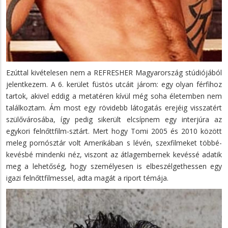
Ezúttal kivételesen nem a REFRESHER Magyarország stúdiójából
jelentkezem. A 6. kerület füstös utcáit járom: egy olyan férfihoz
tartok, akivel eddig a metatéren kívül még soha életemben nem
találkoztam. Ám most egy rövidebb látogatás erejéig visszatért
szülővárosába, így pedig sikerült elcsípnem egy interjúra az
egykori felnőttfilm-sztárt. Mert hogy Tomi 2005 és 2010 között
meleg pornósztár volt Amerikában s lévén, szexfilmeket többé-
kevésbé mindenki néz, viszont az átlagembernek kevéssé adatik
meg a lehetőség, hogy személyesen is elbeszélgethessen egy
igazi felnőttfilmessel, adta magát a riport témája.