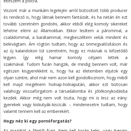
elteszem a polcra.
Viszont már a munkám legelején arról biztosított több producer
és rendező is, hogy látnak bennem fantáziát, és ha netán én ezt
tovább szeretném gondolni, akkor ebből elég komoly sikereket
lehetne elérni az Államokban. Ekkor leültem a párommal, a
családommal, a barátaimmal, megbeszéltem velük mindent és
belevágtam. Ám rögtön tudtam, hogy az önmegvalósításon és
az új kalandokon túl szeretném, hogy ez másnak is kifizetődő
legyen. Így elég hamar komoly céljaim lettek a
szakmával. Tudom furán hangzik, de mindig bennem volt, már
egészen kisgyerekként is, hogy ha az életemben eljutok egy
olyan szintre, ahol már nem azon kell gondolkoznom, hogy miből
kell majd megélnem holnap-holnapután, akkor ezt biztosan
valahogy visszaforgatom a társadalomba és jótékonykodásba
kezdek. Akkor még nem volt tiszta, hogy mi is lesz az irány:
gyerekek vagy kiskutyák-kiscicák – mindenesetre tudtam, hogy
valamit tennem kell az emberekért.
Hogy néz ki egy pornóforgatás?
Ez magától a filmtől függ. Nem kell korán kelni, vagy ilyesmi: