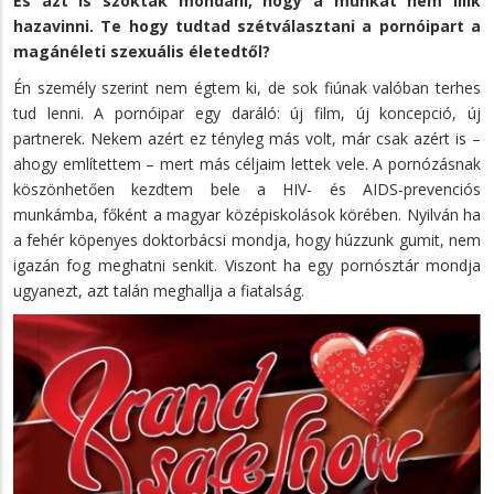
És azt is szokták mondani, hogy a munkát nem illik
hazavinni. Te hogy tudtad szétválasztani a pornóipart a
magánéleti szexuális életedtől?
Én személy szerint nem égtem ki, de sok fiúnak valóban terhes
tud lenni. A pornóipar egy daráló: új film, új koncepció, új
partnerek. Nekem azért ez tényleg más volt, már csak azért is –
ahogy említettem – mert más céljaim lettek vele. A pornózásnak
köszönhetően kezdtem bele a HIV- és AIDS-prevenciós
munkámba, főként a magyar középiskolások körében. Nyilván ha
a fehér köpenyes doktorbácsi mondja, hogy húzzunk gumit, nem
igazán fog meghatni senkit. Viszont ha egy pornósztár mondja
ugyanezt, azt talán meghallja a fiatalság.