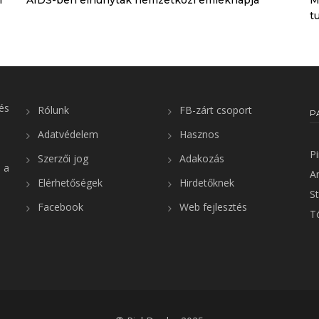
i
AIDS-ben elhunytak nemzetközi emléknapja
M
t
és
Rólunk
FB-zárt csoport
P
Adatvédelem
Hasznos
P
Szerzői jog
Adakozás
 a
A
Elérhetőségek
Hirdetőknek
St
Facebook
Web fejlesztés
T