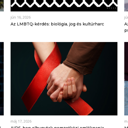
jún 16, 2026
jú
Az LMBTQ-kérdés: biológia, jog és kultúrharc
A
p
máj 17, 2026
má