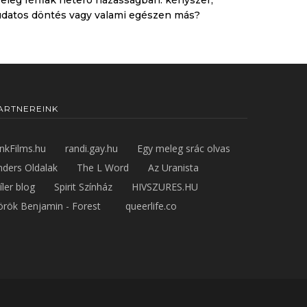
eleg férfiak heteró házasságban: kényszer,
udatos döntés vagy valami egészen más?
ARTNEREINK
inkFilms.hu
randi.gay.hu
Egy meleg srác olvas
nders Oldalak
The L Word
Az Uranista
íler blog
Spirit Színház
HIVSZURES.HU
örök Benjamin - Forest
queerlife.co