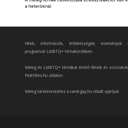
A meleg férfiak csókolózása stresszreakciót vált k
a heteróknál
Hírek, információk, érdekességek, események 
programok LMBTQ+ témakörökben.
Meleg és LMBTQ+ témákat érintő filmek és sorozatok
PinkFilms.hu
oldalon.
Meleg társkereséshez a
randi.gay.hu
oldalt ajánljuk.