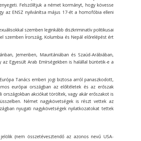
fenyegeti. Felszólítjuk a német kormányt, hogy kövesse
hogy az ENSZ nyilvánítsa május 17-ét a homofóbia elleni
álisokkal szemben leginkább diszkriminatív politikusai
zzel szemben Írország, Kolumbia és Nepál előrelépést ért
ánban, Jemenben, Mauritániában és Szaúd-Arábiában,
az Egyesült Arab Emírségekben is halállal büntetik-e a
Európa Tanács emberi jogi biztosa arról panaszkodott,
zámos európai országban az előítéletek és az erőszak
 országokban akciókat töröltek, vagy akár erőszakot is
rüsszelben. Német nagykövetségek is részt vettek az
zágban nyugati nagykövetségek nyilatkozatokat tettek
l jelölik (nem összetévesztendő az azonos nevű USA-