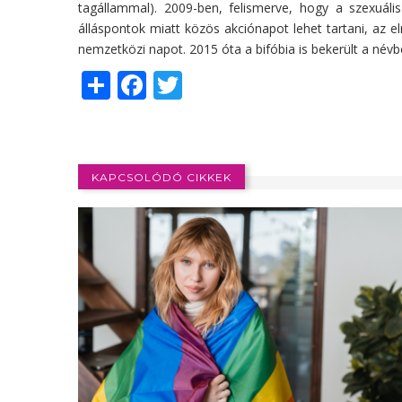
tagállammal). 2009-ben, felismerve, hogy a szexuáli
álláspontok miatt közös akciónapot lehet tartani, az e
nemzetközi napot. 2015 óta a bifóbia is bekerült a névb
Share
Facebook
Twitter
KAPCSOLÓDÓ CIKKEK