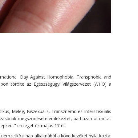
International Day Against Homophobia, Transphobia and
on törölte az Egészségügyi Világszervezet (WHO) a
ikus, Meleg, Biszexuális, Transznemű és Interszexuális
ározásának megszűnésére emlékeztet, párhuzamot mutat
nepként" emlegették május 17-ét.
 nemzetközi nap alkalmából a következőket nyilatkozta: