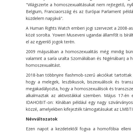
"Világszerte a homoszexualitásukat nem rejtegető, nyí
Belgium, Franciaország és az Európai Parlament példájá
küzdelem napjává".
A Human Rights Watch emberi jogi szervezet a 2008-as 
közé sorolta. Yoweri Museveni ugandai államfőt is bírál
el az egyenlő jogok terén.
2009 májusában a homoszexualitás még mindig bünte
valamint a saría uralta Szomáliában és Nigériában) a 
homoszexualitást.
2018-ban többnyire flashmob-szerű akciókat tartottak
hogy a melegek, leszbikusok, biszexuálisok és trans
megakadályozta, hogy a homoszexuálisok és transzszexu
alkalmaztak az aktivistákkal szemben. Május 17-én 
IDAHOBIT-on: Kínában például egy nagy szivárványos 
közzé, amelyekben kifejezték támogatásukat az LMBTI 
Névváltozatok
Ezen napot a kezdetektől fogva a homofóbia elleni 