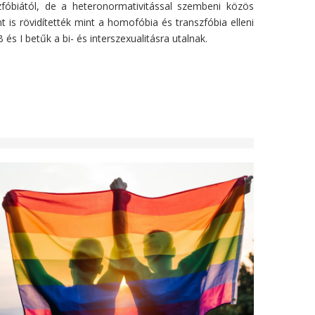
zfóbiától, de a heteronormativitással szembeni közös
 is rövidítették mint a homofóbia és transzfóbia elleni
s I betűk a bi- és interszexualitásra utalnak.