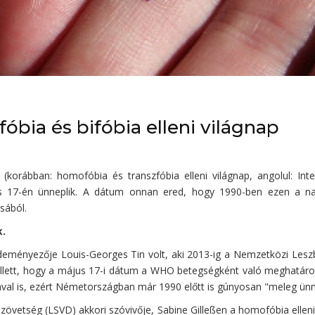
óbia és bifóbia elleni világnap
t (korábban: homofóbia és transzfóbia elleni világnap, angolul: 
 17-én ünneplik. A dátum onnan ered, hogy 1990-ben ezen a nap
sából.
k.
eményezője Louis-Georges Tin volt, aki 2013-ig a Nemzetközi Leszb
Amellett, hogy a május 17-i dátum a WHO betegségként való meghat
ával is, ezért Németországban már 1990 előtt is gúnyosan "meleg ün
zövetség (LSVD) akkori szóvivője, Sabine Gilleßen a homofóbia elleni