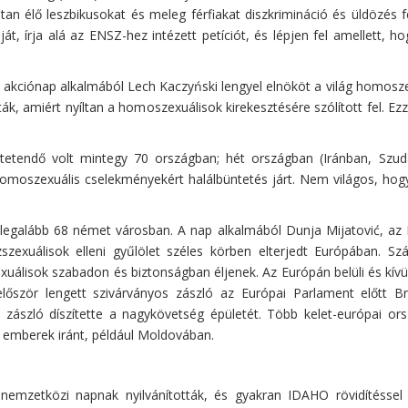
ltan élő leszbikusokat és meleg férfiakat diszkrimináció és üldözés 
t, írja alá az ENSZ-hez intézett petíciót, és lépjen fel amellett, 
akciónap alkalmából Lech Kaczyński lengyel elnököt a világ homoszexu
ták, amiért nyíltan a homoszexuálisok kirekesztésére szólított fel. E
tendő volt mintegy 70 országban; hét országban (Iránban, Szud
homoszexuális cselekményekért halálbüntetés járt. Nem világos, hogy 
 legalább 68 német városban. A nap alkalmából Dunja Mijatović, az 
zszexuálisok elleni gyűlölet széles körben elterjedt Európában. S
álisok szabadon és biztonságban éljenek. Az Európán belüli és kívüli
először lengett szivárványos zászló az Európai Parlament előtt B
zászló díszítette a nagykövetség épületét. Több kelet-európai ors
emberek iránt, például Moldovában.
nemzetközi napnak nyilvánították, és gyakran IDAHO rövidítésse