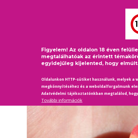
Ugrás
Bejelentkezés
USER
a
ACCOUNT
tartalomra
MAIN
MENU
FŐOLDAL
PINKFILM
NAVIGATION
Figyelem! Az oldalon 18 éven felüli
Címlap
/
Életmód
/
Május 17: Homofóbia, transzfóbia 
Morzsa
megtalálhatóak az érintett témakör
egyidejűleg kijelented, hogy elmúltá
Oldalunkon HTTP-sütiket használunk, melyek a 
megkönnyítéséhez és a weboldalforgalmunk el
Adatvédelmi tájékoztatónkban megtalálod, hog
További információk