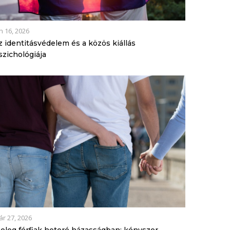
n 16, 2026
z identitásvédelem és a közös kiállás
szichológiája
r 27, 2026