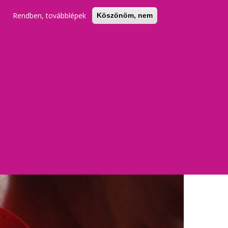
Rendben, továbblépek
Köszönöm, nem
KERESŐ
REGISZTRÁCIÓ
BELÉPÉS