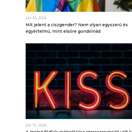
jún 30, 2026
Mit jelent a ciszgender? Nem olyan egyszerű és
egyértelmű, mint elsőre gondolnád
jún 15, 2026