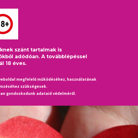
S
HÍREK
ÉLETMÓD
KULTÚRA
HASZNOS
TÁRS
eknek szánt tartalmak is
és bifóbia elleni világnap
ökből adódóan. A továbblépéssel
l 18 éves.
weboldal megfelelő működéséhez, használatának
emzéséhez szükségesek.
yan gondoskodunk adataid védelméről.