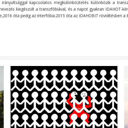
s irányultsággal kapcsolatos megkülönböztetés különbözik a trans
lnevezés kiegészült a transzfóbiával, és a napot gyakran IDAHOT-ként
e,2016 óta pedig az interfóbia.2015 óta az IDAHOBIT rövidítésben a B é