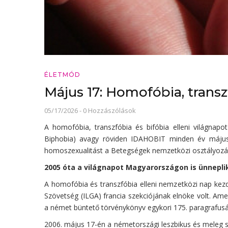
ÉLETMÓD
Május 17: Homofóbia, transzf
05/17/2026
-
0 Hozzászólások
A homofóbia, transzfóbia és bifóbia elleni világnapo
Biphobia) avagy röviden IDAHOBIT minden év május
homoszexualitást a Betegségek nemzetközi osztályozá
2005 óta a világnapot Magyarországon is ünnepli
A homofóbia és transzfóbia elleni nemzetközi nap kezd
Szövetség (ILGA) francia szekciójának elnöke volt. 
a német büntető törvénykönyv egykori 175. paragrafus
2006. május 17-én a németországi leszbikus és meleg s