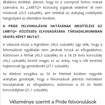
általános értékkel, jelezve, hogy ez a szempont fontos marad
számukra. Az „LMBTQ+ közösség jogainak védelme” itt nem
módosult (25.5 százalék), ami reflektál az aránylag csekélyebb
hangsúlyára az ellentábor körében.
A PRIDE FELVONULÁSOK HATÁSÁNAK MEGÍTÉLÉSE AZ
LMBTQ+ KÖZÖSSÉG ELFOGADÁSÁRA TÁRSADALMUNKBAN
VEGYES KÉPET MUTAT.
A válaszok közül a legtöbben (40,0 százalék) úgy vélik, hogy a
felvonulások egyáltalán nem járulnak hozzá az elfogadáshoz.
Különösen a férfiak (43,3 százalék) és a 18-29 éves korosztály
(44,2 százalék) között magas ez az arány, míg a nők kevésbé
hajlamosak így gondolkodni (27,1 százalék).
Az életkort vizsgálva az 50 év felettiek körében nagyobb
arányban gondolják, hogy a felvonulások jelentős mértékben
hozzájárulnak az elfogadáshoz, különösen a 65 év feletti
korosztályban (21,1 százalék).