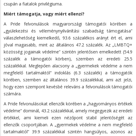
csupán a fiatalok privilégiuma.
Miért támogatja, vagy miért ellenzi?
A Pride felvonulások magyarországi támogatói körében a
„gyülekezési és véleménynyilvánítási szabadság támogatása”
válaszlehetőség kiemelkedő, 93.6 százalékos arányt ért el, ami
jóval magasabb, mint az általános 47.2 százalék. Az „LMBTQ+
közösség jogainak védelme” szintén jelentősen emelkedett (54.9
százalék a támogatói körben), szemben az eredeti 25.5
százalékkal. Meglepően alacsony a „gyermekek védelme a nem
megfelelő tartalmaktól” indoklás (6.3 százalék) a támogatók
körében, szemben az általános 39.9 százalékkal, ami azt jelzi,
hogy ezen szempont kevésbé releváns a felvonulások támogatói
számára.
A Pride felvonulásokat ellenzők körében a „hagyományos értékek
védelme” dominál, 43.2 százalékkal, amely megegyezik az eredeti
értékkel, ami kiemeli ezen nézőpont stabil jelentőségét az
ellenzők csoportjában. A „gyermekek védelme a nem megfelelő
tartalmaktól” 39.9 százalékkal szintén hangsúlyos, azonos az