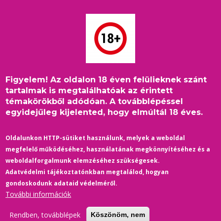
Ugrás
a
tartalomra
Figyelem! Az oldalon 18 éven felülieknek szánt
Címlap
/
Életmód
/
Morzsa
tartalmak is megtalálhatóak az érintett
Sokan provokatívnak tartják a Pride-ot, de nem tiltanák be a
témakörökből adódóan. A továbblépéssel
felvonulást
egyidejűleg kijelented, hogy elmúltál 18 éves.
Oldalunkon HTTP-sütiket használunk, melyek a weboldal
megfelelő működéséhez, használatának megkönnyítéséhez és a
weboldalforgalmunk elemzéséhez szükségesek.
Adatvédelmi tájékoztatónkban megtalálod, hogyan
gondoskodunk adataid védelméről.
További információk
Rendben, továbblépek
Köszönöm, nem