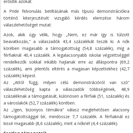
erősítik azokat.
A Pride felvonulás betiltásának más típusú demonstrációkra
történő kiterjesztését vizsgáló kérdés elemzése három
válaszlehetőséget mutat:
Azok, akik úgy vélik, hogy „Nem, ez már így is túlzott
beavatkozás,” a válaszadók 43,4 százalékát teszik ki. A nők
körében magasabb a támogatottság (54,8 százalék), míg a
férfiaknál 40,4 százalék. A legalacsonyabb iskolai végzettséggel
rendelkezők sokkal inkább hajlanak erre az álláspontra (69,2
százalék), ami jelentős eltérés a magasan képzettekhez (42,7
százalék) képest.
Az „Attól függ, milyen célú demonstrációról van szó”
válaszlehetőség kapta a válaszadók többségének, 48,9
százaléknak a támogatását, különösen a férfiak (51, százalék) és
a városlakók (52,7 százalék) körében.
Az „Igen, bizonyos témákra” válasz meglehetősen alacsony
támogatottsággal bír, mindössze 7,7 százalék. A férfiaknál ez
kissé magasabb (8,6 százalék), mint a nőknél (4,4 százalék).