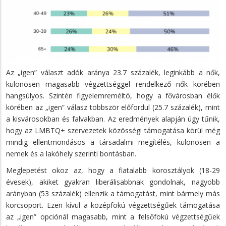
Az „igen” választ adók aránya 23.7 százalék, leginkább a nők,
különösen magasabb végzettséggel rendelkező nők körében
hangsúlyos. Szintén figyelemreméltó, hogy a fővárosban élők
körében az „igen” válasz többször előfordul (25.7 százalék), mint
a kisvárosokban és falvakban. Az eredmények alapján úgy tűnik,
hogy az LMBTQ+ szervezetek közösségi támogatása körül még
mindig ellentmondásos a társadalmi megítélés, különösen a
nemek és a lakóhely szerinti bontásban.
Meglepetést okoz az, hogy a fiatalabb korosztályok (18-29
évesek), akiket gyakran liberálisabbnak gondolnak, nagyobb
arányban (53 százalék) ellenzik a támogatást, mint bármely más
korcsoport. Ezen kívül a középfokú végzettségűek támogatása
az „igen” opciónál magasabb, mint a felsőfokú végzettségűek