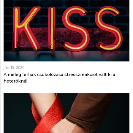
jún 15, 2026
A meleg férfiak csókolózása stresszreakciót vált ki a
heteróknál