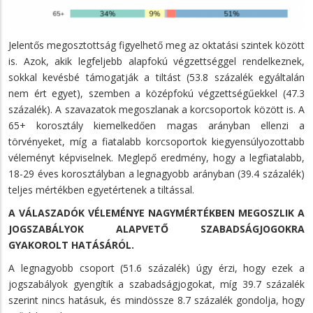
Jelentős megosztottság figyelhető meg az oktatási szintek között
is. Azok, akik legfeljebb alapfokú végzettséggel rendelkeznek,
sokkal kevésbé támogatják a tiltást (53.8 százalék egyáltalán
nem ért egyet), szemben a középfokú végzettségűekkel (47.3
százalék). A szavazatok megoszlanak a korcsoportok között is. A
65+ korosztály kiemelkedően magas arányban ellenzi a
törvényeket, míg a fiatalabb korcsoportok kiegyensúlyozottabb
véleményt képviselnek. Meglepő eredmény, hogy a legfiatalabb,
18-29 éves korosztályban a legnagyobb arányban (39.4 százalék)
teljes mértékben egyetértenek a tiltással.
A VÁLASZADÓK VÉLEMÉNYE NAGYMÉRTÉKBEN MEGOSZLIK A
JOGSZABÁLYOK ALAPVETŐ SZABADSÁGJOGOKRA
GYAKOROLT HATÁSÁRÓL.
A legnagyobb csoport (51.6 százalék) úgy érzi, hogy ezek a
jogszabályok gyengítik a szabadságjogokat, míg 39.7 százalék
szerint nincs hatásuk, és mindössze 8.7 százalék gondolja, hogy