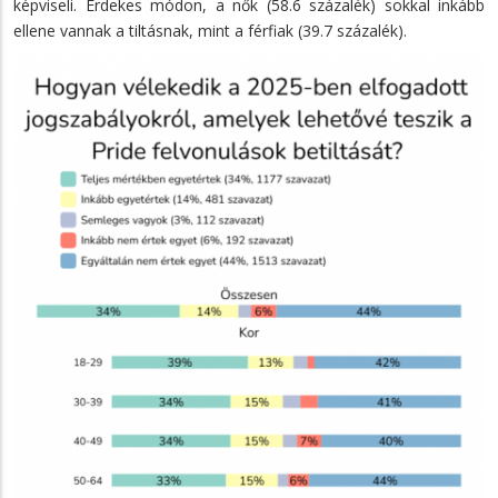
képviseli. Érdekes módon, a nők (58.6 százalék) sokkal inkább
ellene vannak a tiltásnak, mint a férfiak (39.7 százalék).