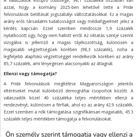
A válaszadók elsöprő többsége, 98,1 százaléka tisztában van
azzal, hogy a kormány 2025-ben lehetővé tette a Pride
felvonulások betiltását jogszabályi változtatásokkal. Ez a magas
arány erős társadalmi tudatosságot vagy médiafigyelmet jelez a
kérdés kapcsán. Ezzel szemben mindössze 1,9 százalék
nyilatkozott úgy, hogy nem hallott erről. Az oktatás szintje szerint
vizsgálva is jellemző a magas tájékozottság, különösen a
magasabb végzettségűek körében (98,3 százalék), noha a
legfeljebb alapfokú végzettséggel rendelkezők körében az arány
85,7 százalék, ami lényegesen alacsonyabb az átlagnál.
Ellenzi vagy támogatja?
A Pride felvonulások megítélése Magyarországon jelentős
eltéréseket mutat különböző demográfiai csoportok között. A
válaszadók közel 40 százaléka teljes mértékben ellenzi a
rendezvényt, különösen a férfiak, ahol ez az arány 42.9 százalék.
Ezzel szemben a nők támogatása szignifikánsan magasabb, 45.3
százalék teljes mértékben támogatja a felvonulásokat.