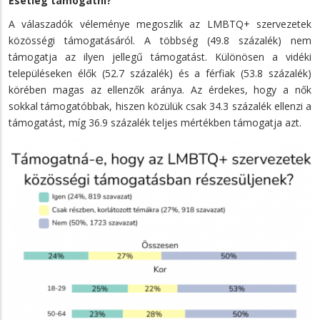
Esetleg támogatni?
A válaszadók véleménye megoszlik az LMBTQ+ szervezetek
közösségi támogatásáról. A többség (49.8 százalék) nem
támogatja az ilyen jellegű támogatást. Különösen a vidéki
településeken élők (52.7 százalék) és a férfiak (53.8 százalék)
körében magas az ellenzők aránya. Az érdekes, hogy a nők
sokkal támogatóbbak, hiszen közülük csak 34.3 százalék ellenzi a
támogatást, míg 36.9 százalék teljes mértékben támogatja azt.