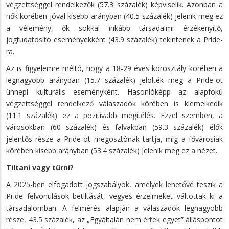
végzettséggel rendelkezők (57.3 százalék) képviselik. Azonban a
nők körében jóval kisebb arányban (40.5 százalék) jelenik meg ez
a vélemény, ők sokkal inkább társadalmi érzékenyítő,
jogtudatosító eseményekként (43.9 százalék) tekintenek a Pride-
ra.
Az is figyelemre méltó, hogy a 18-29 éves korosztály körében a
legnagyobb arányban (15.7 százalék) jelölték meg a Pride-ot
ünnepi kulturális eseményként. Hasonlóképp az alapfokú
végzettséggel rendelkező válaszadók körében is kiemelkedik
(11.1 százalék) ez a pozitívabb megítélés. Ezzel szemben, a
városokban (60 százalék) és falvakban (59.3 százalék) élők
jelentős része a Pride-ot megosztónak tartja, míg a fővárosiak
körében kisebb arányban (53.4 százalék) jelenik meg ez a nézet.
Tiltani vagy tűrni?
A 2025-ben elfogadott jogszabályok, amelyek lehetővé teszik a
Pride felvonulások betiltását, vegyes érzelmeket váltottak ki a
társadalomban. A felmérés alapján a válaszadók legnagyobb
része, 43.5 százalék, az „Egyáltalán nem értek egyet” álláspontot