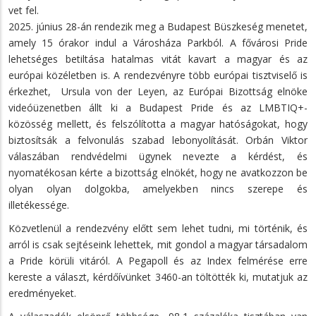
vet fel.
2025. június 28-án rendezik meg a Budapest Büszkeség menetet,
amely 15 órakor indul a Városháza Parkból. A fővárosi Pride
lehetséges betiltása hatalmas vitát kavart a magyar és az
európai közéletben is. A rendezvényre több európai tisztviselő is
érkezhet, Ursula von der Leyen, az Európai Bizottság elnöke
videóüzenetben állt ki a Budapest Pride és az LMBTIQ+-
közösség mellett, és felszólította a magyar hatóságokat, hogy
biztosítsák a felvonulás szabad lebonyolítását. Orbán Viktor
válaszában rendvédelmi ügynek nevezte a kérdést, és
nyomatékosan kérte a bizottság elnökét, hogy ne avatkozzon be
olyan olyan dolgokba, amelyekben nincs szerepe és
illetékessége.
Közvetlenül a rendezvény előtt sem lehet tudni, mi történik, és
arról is csak sejtéseink lehettek, mit gondol a magyar társadalom
a Pride körüli vitáról. A Pegapoll és az Index felmérése erre
kereste a választ, kérdőívünket 3460-an töltötték ki, mutatjuk az
eredményeket.