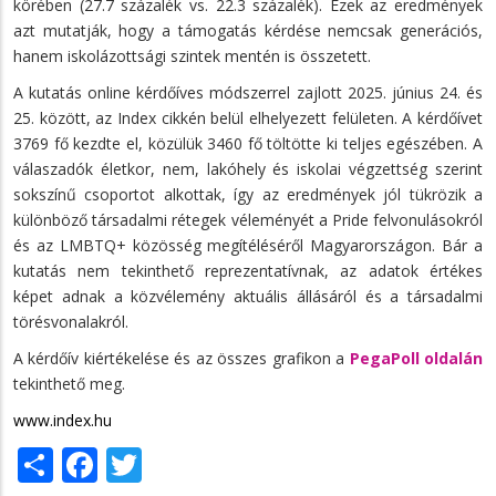
körében (27.7 százalék vs. 22.3 százalék). Ezek az eredmények
azt mutatják, hogy a támogatás kérdése nemcsak generációs,
hanem iskolázottsági szintek mentén is összetett.
A kutatás online kérdőíves módszerrel zajlott 2025. június 24. és
25. között, az Index cikkén belül elhelyezett felületen. A kérdőívet
3769 fő kezdte el, közülük 3460 fő töltötte ki teljes egészében. A
válaszadók életkor, nem, lakóhely és iskolai végzettség szerint
sokszínű csoportot alkottak, így az eredmények jól tükrözik a
különböző társadalmi rétegek véleményét a Pride felvonulásokról
és az LMBTQ+ közösség megítéléséről Magyarországon. Bár a
kutatás nem tekinthető reprezentatívnak, az adatok értékes
képet adnak a közvélemény aktuális állásáról és a társadalmi
törésvonalakról.
A kérdőív kiértékelése és az összes grafikon a
PegaPoll oldalán
tekinthető meg.
www.index.hu
Share
Facebook
Twitter