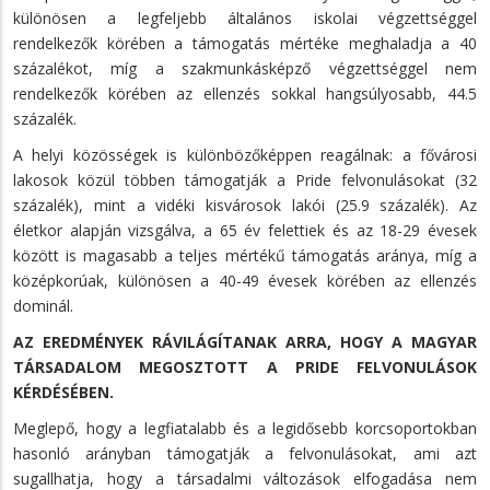
különösen a legfeljebb általános iskolai végzettséggel
rendelkezők körében a támogatás mértéke meghaladja a 40
százalékot, míg a szakmunkásképző végzettséggel nem
rendelkezők körében az ellenzés sokkal hangsúlyosabb, 44.5
százalék.
A helyi közösségek is különbözőképpen reagálnak: a fővárosi
lakosok közül többen támogatják a Pride felvonulásokat (32
százalék), mint a vidéki kisvárosok lakói (25.9 százalék). Az
életkor alapján vizsgálva, a 65 év felettiek és az 18-29 évesek
között is magasabb a teljes mértékű támogatás aránya, míg a
középkorúak, különösen a 40-49 évesek körében az ellenzés
dominál.
AZ EREDMÉNYEK RÁVILÁGÍTANAK ARRA, HOGY A MAGYAR
TÁRSADALOM MEGOSZTOTT A PRIDE FELVONULÁSOK
KÉRDÉSÉBEN.
Meglepő, hogy a legfiatalabb és a legidősebb korcsoportokban
hasonló arányban támogatják a felvonulásokat, ami azt
sugallhatja, hogy a társadalmi változások elfogadása nem