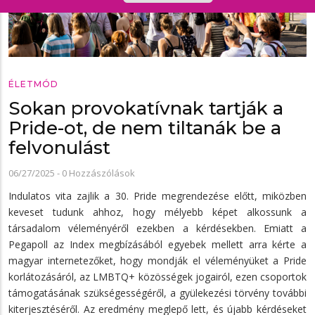
ÉLETMÓD
Sokan provokatívnak tartják a
Pride-ot, de nem tiltanák be a
felvonulást
06/27/2025
-
0 Hozzászólások
Indulatos vita zajlik a 30. Pride megrendezése előtt, miközben
keveset tudunk ahhoz, hogy mélyebb képet alkossunk a
társadalom véleményéről ezekben a kérdésekben. Emiatt a
Pegapoll az Index megbízásából egyebek mellett arra kérte a
magyar internetezőket, hogy mondják el véleményüket a Pride
korlátozásáról, az LMBTQ+ közösségek jogairól, ezen csoportok
támogatásának szükségességéről, a gyülekezési törvény további
kiterjesztéséről. Az eredmény meglepő lett, és újabb kérdéseket