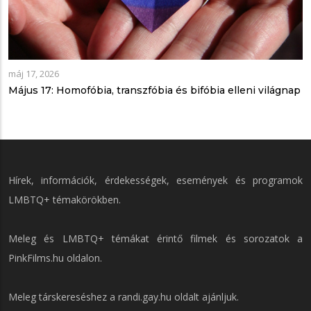
máj 17, 2026
Május 17: Homofóbia, transzfóbia és bifóbia elleni világnap
Hírek, információk, érdekességek, események és programok
LMBTQ+ témakörökben.
Meleg és LMBTQ+ témákat érintő filmek és sorozatok a
PinkFilms.hu
oldalon.
Meleg társkereséshez a
randi.gay.hu
oldalt ajánljuk.