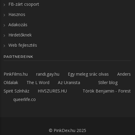
FB-zárt csoport
Hasznos
Adakozás
Hirdetőknek
Web fejlesztés
PARTNEREINK
PinkFilms.hu
randi.gay.hu
Egy meleg srác olvas
Anders
Oldalak
The L Word
Az Uranista
Stíler blog
Spirit Színház
HIVSZURES.HU
Török Benjamin - Forest
queerlife.co
©
PinkDex.hu
2025