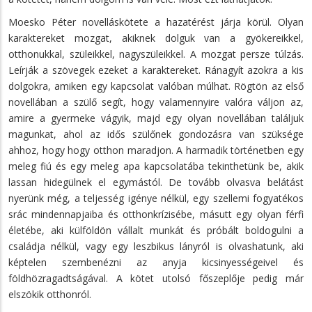
Moesko Péter novelláskötete a hazatérést járja körül. Olyan
karaktereket mozgat, akiknek dolguk van a gyökereikkel,
otthonukkal, szüleikkel, nagyszüleikkel. A mozgat persze túlzás.
Leírják a szövegek ezeket a karaktereket. Ránagyít azokra a kis
dolgokra, amiken egy kapcsolat valóban múlhat. Rögtön az első
novellában a szülő segít, hogy valamennyire valóra váljon az,
amire a gyermeke vágyik, majd egy olyan novellában találjuk
magunkat, ahol az idős szülőnek gondozásra van szüksége
ahhoz, hogy hogy otthon maradjon. A harmadik történetben egy
meleg fiú és egy meleg apa kapcsolatába tekinthetünk be, akik
lassan hidegülnek el egymástól. De tovább olvasva belátást
nyerünk még, a teljesség igénye nélkül, egy szellemi fogyatékos
srác mindennapjaiba és otthonkrízisébe, másutt egy olyan férfi
életébe, aki külföldön vállalt munkát és próbált boldogulni a
családja nélkül, vagy egy leszbikus lányról is olvashatunk, aki
képtelen szembenézni az anyja kicsinyességeivel és
földhözragadtságával. A kötet utolsó főszeplője pedig már
elszökik otthonról.