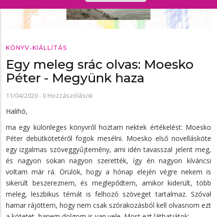
KÖNYV-KIÁLLÍTÁS
Egy meleg srác olvas: Moesko
Péter - Megyünk haza
11/04/2020
-
0 Hozzászólások
Halihó,
ma egy különleges könyvről hoztam nektek értékelést: Moesko
Péter debütkötetéről fogok mesélni. Moesko első novellásköte
egy izgalmas szöveggyűjtemény, ami idén tavasszal jelent meg,
és nagyon sokan nagyon szerették, így én nagyon kíváncsi
voltam már rá. Örülök, hogy a hónap elején végre nekem is
sikerült beszereznem, és meglepődtem, amikor kiderült, több
meleg, leszbikus témát is felhozó szöveget tartalmaz. Szóval
hamar rájöttem, hogy nem csak szórakozásból kell olvasnom ezt
a kötetet, hanem dolgom is van vele. Most ezt láthatjátok: