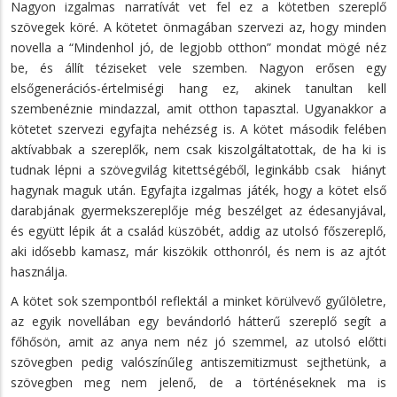
Nagyon izgalmas narratívát vet fel ez a kötetben szereplő
szövegek köré. A kötetet önmagában szervezi az, hogy minden
novella a “Mindenhol jó, de legjobb otthon” mondat mögé néz
be, és állít téziseket vele szemben. Nagyon erősen egy
elsőgenerációs-értelmiségi hang ez, akinek tanultan kell
szembenéznie mindazzal, amit otthon tapasztal. Ugyanakkor a
kötetet szervezi egyfajta nehézség is. A kötet második felében
aktívabbak a szereplők, nem csak kiszolgáltatottak, de ha ki is
tudnak lépni a szövegvilág kitettségéből, leginkább csak hiányt
hagynak maguk után. Egyfajta izgalmas játék, hogy a kötet első
darabjának gyermekszereplője még beszélget az édesanyjával,
és együtt lépik át a család küszöbét, addig az utolsó főszereplő,
aki idősebb kamasz, már kiszökik otthonról, és nem is az ajtót
használja.
A kötet sok szempontból reflektál a minket körülvevő gyűlöletre,
az egyik novellában egy bevándorló hátterű szereplő segít a
főhősön, amit az anya nem néz jó szemmel, az utolsó előtti
szövegben pedig valószínűleg antiszemitizmust sejthetünk, a
szövegben meg nem jelenő, de a történéseknek ma is