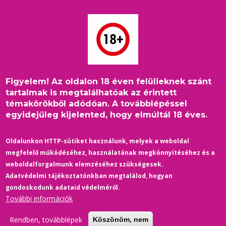
Ugrás
a
tartalomra
Figyelem! Az oldalon 18 éven felülieknek szánt
Címlap
/
2020
/
Könyv-Kiállítás
/
Morzsa
tartalmak is megtalálhatóak az érintett
Egy meleg srác olvas: Moesko Péter - Megyünk haza
témakörökből adódóan. A továbblépéssel
egyidejűleg kijelented, hogy elmúltál 18 éves.
Oldalunkon HTTP-sütiket használunk, melyek a weboldal
megfelelő működéséhez, használatának megkönnyítéséhez és a
weboldalforgalmunk elemzéséhez szükségesek.
Adatvédelmi tájékoztatónkban megtalálod, hogyan
gondoskodunk adataid védelméről.
További információk
Rendben, továbblépek
Köszönöm, nem