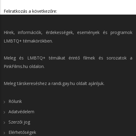
Feliratkozás a következőre:
Hírek, információk, érdekességek, események és programok
LMBTQ+ témakörökben.
Meleg és LMBTQ+ témákat érintő filmek és sorozatok a
PinkFilms.hu
oldalon.
Meleg társkereséshez a
randi.gay.hu
oldalt ajánljuk.
Rólunk
Adatvédelem
Szerzői jog
Elérhetőségek