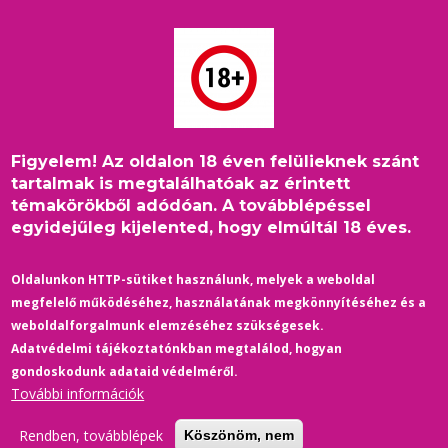
Ugrás
a
tartalomra
Figyelem! Az oldalon 18 éven felülieknek szánt
Címlap
/
történelem
Morzsa
tartalmak is megtalálhatóak az érintett
témakörökből adódóan. A továbblépéssel
egyidejűleg kijelented, hogy elmúltál 18 éves.
Oldalunkon HTTP-sütiket használunk, melyek a weboldal
megfelelő működéséhez, használatának megkönnyítéséhez és a
weboldalforgalmunk elemzéséhez szükségesek.
Adatvédelmi tájékoztatónkban megtalálod, hogyan
gondoskodunk adataid védelméről.
További információk
Rendben, továbblépek
Köszönöm, nem