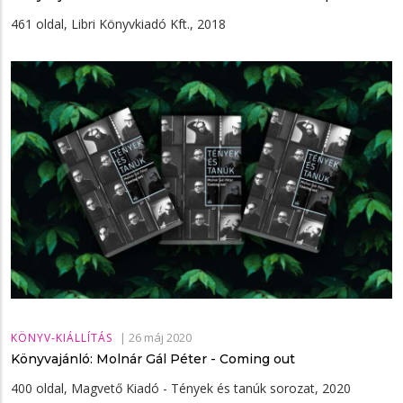
461 oldal, Libri Könyvkiadó Kft., 2018
|
26 máj 2020
KÖNYV-KIÁLLÍTÁS
Könyvajánló: Molnár Gál Péter - Coming out
400 oldal, Magvető Kiadó - Tények és tanúk sorozat, 2020