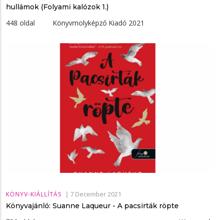
hullámok (Folyami kalózok 1.)
448 oldal Könyvmolyképző Kiadó 2021
|
7 December 2021
KÖNYV-KIÁLLÍTÁS
Könyvajánló: Suanne Laqueur - A ​pacsirták röpte