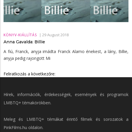
|
29 August 2018
KÖNYV-KIÁLLÍTÁS
Anna Gavalda: Billie
A fiú, Franck, anyja imádta Franck Alamo énekest, a lány, Billie,
anyja pedig rajongott Mi
Feliratkozás a következőre:
Hírek, információk, érdekességek, események és programok
LMBTQ+ témakörökben.
Meleg és LMBTQ+ témákat érintő filmek és sorozatok a
PinkFilms.hu
oldalon.