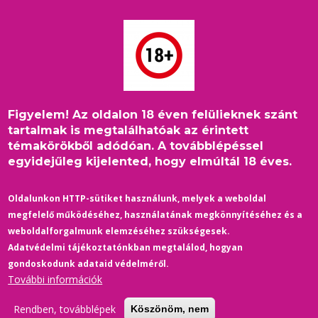
Ugrás
a
tartalomra
Figyelem! Az oldalon 18 éven felülieknek szánt
Címlap
/
női főszereplő
Morzsa
tartalmak is megtalálhatóak az érintett
témakörökből adódóan. A továbblépéssel
egyidejűleg kijelented, hogy elmúltál 18 éves.
Oldalunkon HTTP-sütiket használunk, melyek a weboldal
megfelelő működéséhez, használatának megkönnyítéséhez és a
weboldalforgalmunk elemzéséhez szükségesek.
Adatvédelmi tájékoztatónkban megtalálod, hogyan
gondoskodunk adataid védelméről.
További információk
Rendben, továbblépek
Köszönöm, nem