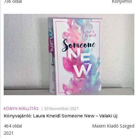
736 oldal Könyvmol
|
30 November 2021
KÖNYV-KIÁLLÍTÁS
Könyvajánló: Laura Kneidl Someone ​New – Valaki új
464 oldal Maxim KIadó Szeged
2021