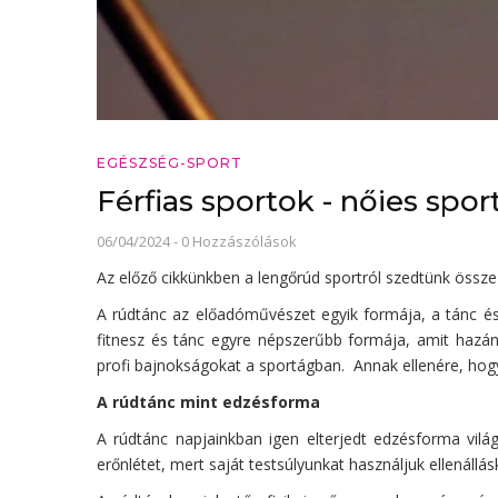
EGÉSZSÉG-SPORT
Férfias sportok - nőies spor
06/04/2024
-
0 Hozzászólások
Az előző cikkünkben a lengőrúd sportról szedtünk össz
A rúdtánc az előadóművészet egyik formája, a tánc és 
fitnesz és tánc egyre népszerűbb formája, amit hazá
profi bajnokságokat a sportágban. Annak ellenére, hogy
A rúdtánc mint edzésforma
A rúdtánc napjainkban igen elterjedt edzésforma vilá
erőnlétet, mert saját testsúlyunkat használjuk ellenáll