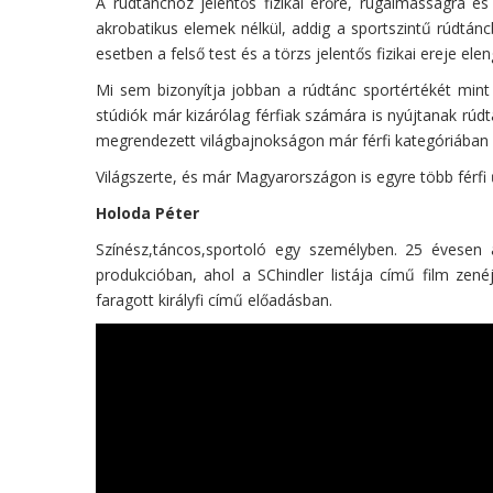
A rúdtánchoz jelentős fizikai erőre, rugalmasságra é
akrobatikus elemek nélkül, addig a sportszintű rúdtán
esetben a felső test és a törzs jelentős fizikai ereje e
Mi sem bizonyítja jobban a rúdtánc sportértékét mint 
stúdiók már kizárólag férfiak számára is nyújtanak rú
megrendezett világbajnokságon már férfi kategóriában i
Világszerte, és már Magyarországon is egyre több férfi űz
Holoda Péter
Színész,táncos,sportoló egy személyben. 25 évesen a
produkcióban, ahol a SChindler listája című film zené
faragott királyfi című előadásban.