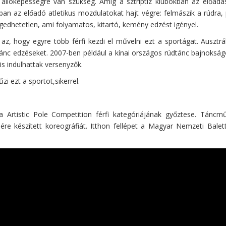
s állóképességre van szükség. Amíg a sztriptíz klubokban az előad
cban az előadó atletikus mozdulatokat hajt végre: felmászik a rúdra
lengedhetetlen, ami folyamatos, kitartó, kemény edzést igényel.
az, hogy egyre több férfi kezdi el művelni ezt a sportágat. Ausztr
dtánc edzéseket. 2007-ben például a kínai országos rúdtánc bajnoksá
s indulhattak versenyzők.
i ezt a sportot,sikerrel.
 Artistic Pole Competition férfi kategóriájának győztese. Táncmű
jére készített koreográfiát. Itthon fellépet a Magyar Nemzeti Bale