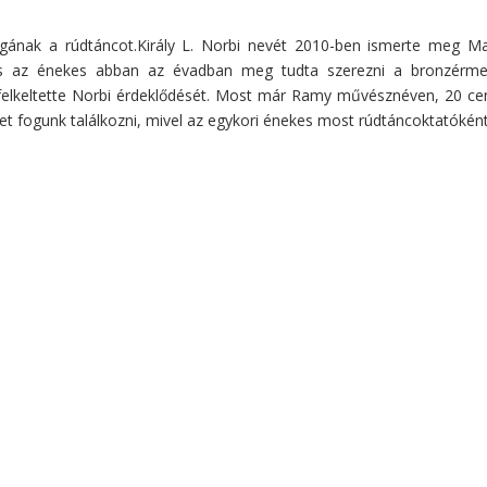
magának a rúdtáncot.Király L. Norbi nevét 2010-ben ismerte meg Ma
és az énekes abban az évadban meg tudta szerezni a bronzérmet, 
felkeltette Norbi érdeklődését. Most már Ramy művésznéven, 20 cen
het fogunk találkozni, mivel az egykori énekes most rúdtáncoktatókén