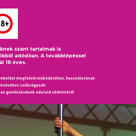
S
HÍREK
ÉLETMÓD
KULTÚRA
HASZNOS
TÁRS
eknek szánt tartalmak is
portok 4. rész
ökből adódóan. A továbblépéssel
l 18 éves.
weboldal megfelelő működéséhez, használatának
emzéséhez szükségesek.
yan gondoskodunk adataid védelméről.