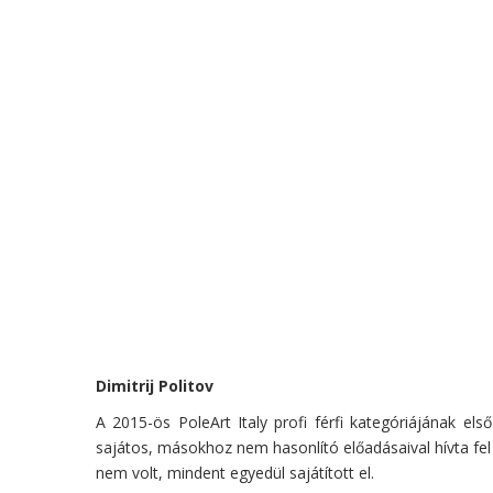
Dimitrij Politov
A 2015-ös PoleArt Italy profi férfi kategóriájának el
sajátos, másokhoz nem hasonlító előadásaival hívta fel 
nem volt, mindent egyedül sajátított el.