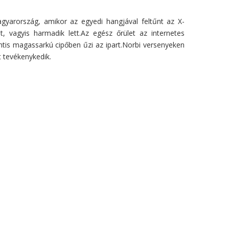
gyarország, amikor az egyedi hangjával feltűnt az X-
vagyis harmadik lett.Az egész őrület az internetes
tis magassarkú cipőben űzi az ipart.Norbi versenyeken
t tevékenykedik.