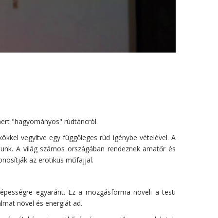
smert "hagyományos" rúdtáncról.
ökkel vegyítve egy függőleges rúd igénybe vételével. A
atunk. A világ számos országában rendeznek amatőr és
nosítják az erotikus műfajjal.
óképességre egyaránt. Ez a mozgásforma növeli a testi
almat növel és energiát ad.