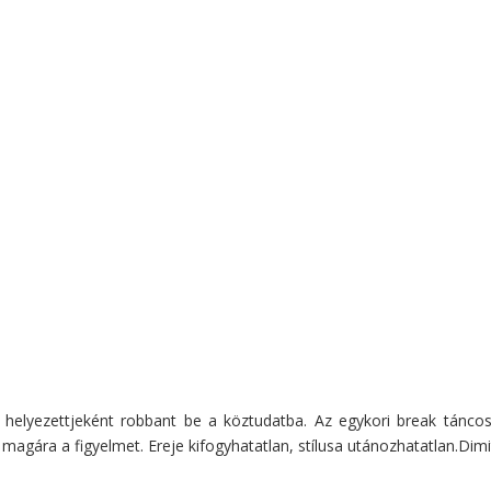
ső helyezettjeként robbant be a köztudatba. Az egykori break tánco
magára a figyelmet. Ereje kifogyhatatlan, stílusa utánozhatatlan.Dimi