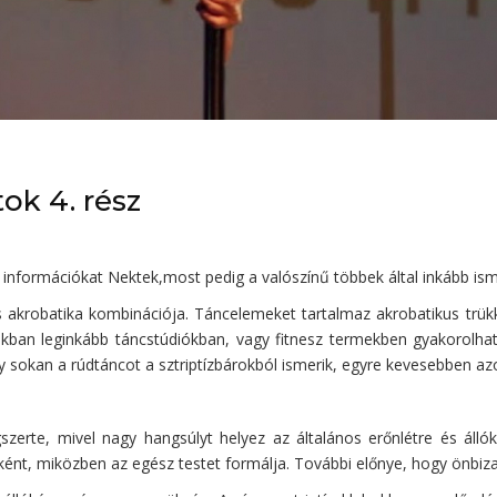
tok 4. rész
e információkat Nektek,most pedig a valószínű többek által inkább i
akrobatika kombinációja. Táncelemeket tartalmaz akrobatikus trükk
nkban leginkább táncstúdiókban, vagy fitnesz termekben gyakorolh
 sokan a rúdtáncot a sztriptízbárokból ismerik, egyre kevesebben azo
gszerte, mivel nagy hangsúlyt helyez az általános erőnlétre és áll
ásként, miközben az egész testet formálja. További előnye, hogy önbiz