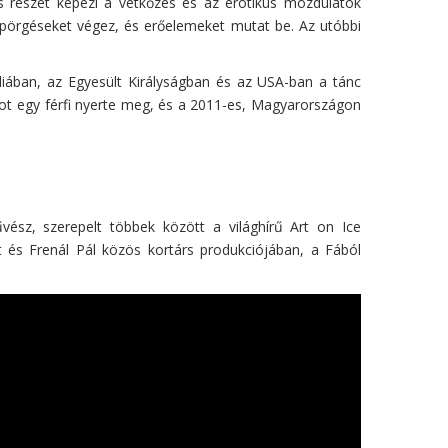
ás részét képezi a vetkőzés és az erotikus mozdulatok
, pörgéseket végez, és erőelemeket mutat be. Az utóbbi
áliában, az Egyesült Királyságban és az USA-ban a tánc
got egy férfi nyerte meg, és a 2011-es, Magyarországon
vész, szerepelt többek között a világhírű Art on Ice
tt és Frenál Pál közös kortárs produkciójában, a Fából