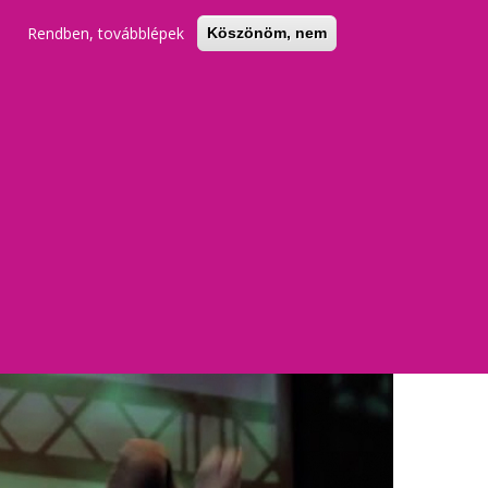
Rendben, továbblépek
Köszönöm, nem
KERESŐ
REGISZTRÁCIÓ
BELÉPÉS