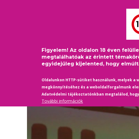
Ugrás
Bejelentkezés
USER
a
ACCOUNT
tartalomra
MAIN
MENU
FŐOLDAL
PINKFILM
NAVIGATION
Figyelem! Az oldalon 18 éven felüli
Címlap
/
Egészség-Sport
/
Férfias sportok - nőies s
Morzsa
megtalálhatóak az érintett témakör
egyidejűleg kijelented, hogy elmúltá
Oldalunkon HTTP-sütiket használunk, melyek a 
megkönnyítéséhez és a weboldalforgalmunk el
Adatvédelmi tájékoztatónkban megtalálod, hog
További információk