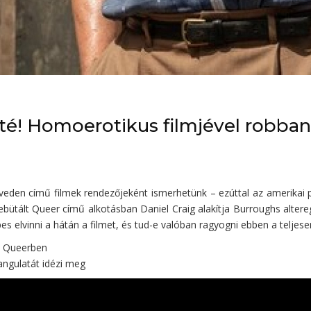
é! Homoerotikus filmjével robbant
veden című filmek rendezőjeként ismerhetünk – ezúttal az amerikai po
ebütált Queer című alkotásban Daniel Craig alakítja Burroughs altereg
s elvinni a hátán a filmet, és tud-e valóban ragyogni ebben a teljes
 a Queerben
angulatát idézi meg