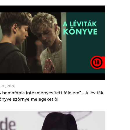
l 28, 2026
A homofóbia intézményesített félelem” – A léviták
önyve szörnye melegeket öl