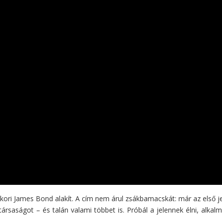
gykori James Bond alakít. A cím nem árul zsákbamacskát: már az első jel
társaságot – és talán valami többet is. Próbál a jelennek élni, alkal