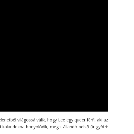
enetből világossá válik, hogy Lee egy queer férfi, aki az
mi kalandokba bonyolódik, mégis állandó belső űr gyötri: