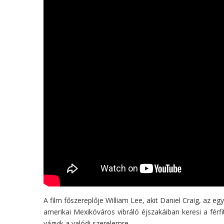
A film főszereplője William Lee, akit Daniel Craig, az e
amerikai Mexikóváros vibráló éjszakáiban keresi a férfi
vágyik a valódi szerelemre.