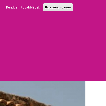
Rendben, továbblépek
Köszönöm, nem
KERESŐ
REGISZTRÁCIÓ
BELÉPÉS
k mindent