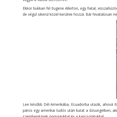
Ekkor bukkan fel Eugene Allerton, egy fiatal, visszahúz
de végül sikerül közel kerülnie hozzá. Bár hivatalosan n
Lee később Dél-Amerikába, Ecuadorba utazik, ahová Eugen
páros egy amerikai tudós után kutat a dzsungelben, aki 
szembenéznek önmagukkal és a kapcsolatukkal.