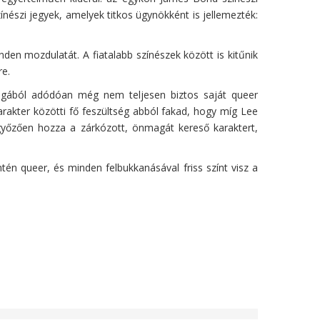
ínészi jegyek, amelyek titkos ügynökként is jellemezték:
en mozdulatát. A fiatalabb színészek között is kitűnik
re.
alságából adódóan még nem teljesen biztos saját queer
rakter közötti fő feszültség abból fakad, hogy míg Lee
győzően hozza a zárkózott, önmagát kereső karaktert,
tén queer, és minden felbukkanásával friss színt visz a