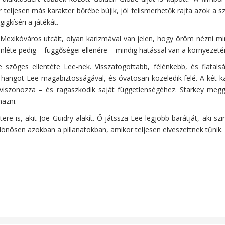
eljesen más karakter bőrébe bújik, jól felismerhetők rajta azok a sz
gkíséri a játékát.
Mexikóváros utcáit, olyan karizmával van jelen, hogy öröm nézni mind
lenléte pedig – függőségei ellenére – mindig hatással van a környezeté
re szöges ellentéte Lee-nek. Visszafogottabb, félénkebb, és fiat
hangot Lee magabiztosságával, és óvatosan közeledik felé. A két ka
 viszonozza – és ragaszkodik saját függetlenségéhez. Starkey meg
azni.
 is, akit Joe Guidry alakít. Ő játssza Lee legjobb barátját, aki szin
ülönösen azokban a pillanatokban, amikor teljesen elveszettnek tűnik.