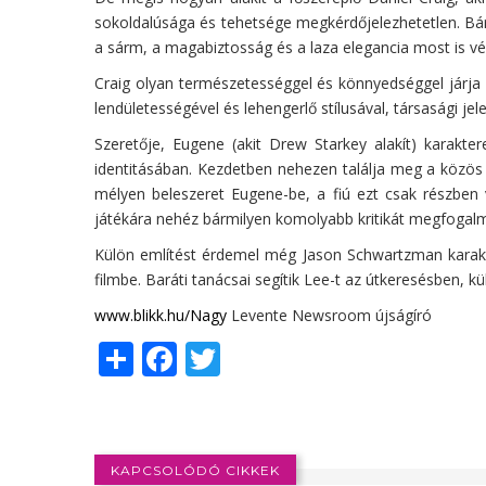
sokoldalúsága és tehetsége megkérdőjelezhetetlen. Bár t
a sárm, a magabiztosság és a laza elegancia most is végi
Craig olyan természetességgel és könnyedséggel járja 
lendületességével és lehengerlő stílusával, társasági je
Szeretője, Eugene (akit Drew Starkey alakít) karakte
identitásában. Kezdetben nehezen találja meg a közös 
mélyen beleszeret Eugene-be, a fiú ezt csak részben
játékára nehéz bármilyen komolyabb kritikát megfogalm
Külön említést érdemel még Jason Schwartzman karaktere
filmbe. Baráti tanácsai segítik Lee-t az útkeresésben, k
www.blikk.hu/Nagy
Levente Newsroom újságíró
Share
Facebook
Twitter
KAPCSOLÓDÓ CIKKEK