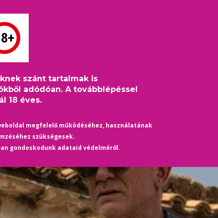
S
HÍREK
ÉLETMÓD
KULTÚRA
HASZNOS
TÁRS
eknek szánt tartalmak is
! Homoerotikus filmjével robbant kasszát Daniel Craig – mutatun
ökből adódóan. A továbblépéssel
l 18 éves.
weboldal megfelelő működéséhez, használatának
emzéséhez szükségesek.
yan gondoskodunk adataid védelméről.