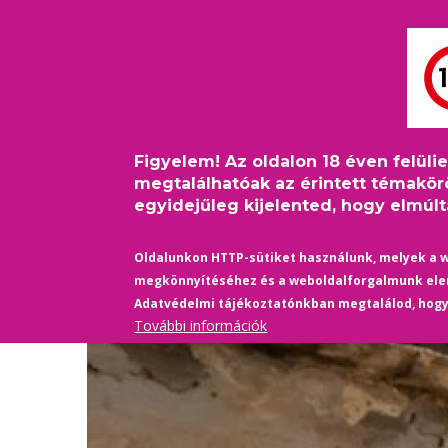
Ugrás
Bejelentkezés
USER
a
ACCOUNT
tartalomra
MAIN
MENU
FŐOLDAL
PINKFILM
NAVIGATION
Figyelem! Az oldalon 18 éven felüli
Címlap
/
Film-Színház
/
A nőfaló James Bond a múlté
Morzsa
megtalálhatóak az érintett témakör
egyidejűleg kijelented, hogy elmúltá
Oldalunkon HTTP-sütiket használunk, melyek a 
megkönnyítéséhez és a weboldalforgalmunk el
Adatvédelmi tájékoztatónkban megtalálod, hog
További információk