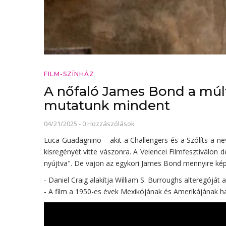
FILM-SZÍNHÁZ
A nőfaló James Bond a múlt
mutatunk mindent
04/21/2025
-
0 Hozzászólások
Luca Guadagnino – akit a Challengers és a Szólíts a ne
kisregényét vitte vászonra. A Velencei Filmfesztiválon d
nyújtva". De vajon az egykori James Bond mennyire képe
- Daniel Craig alakítja William S. Burroughs alteregóját
- A film a 1950-es évek Mexikójának és Amerikájának h