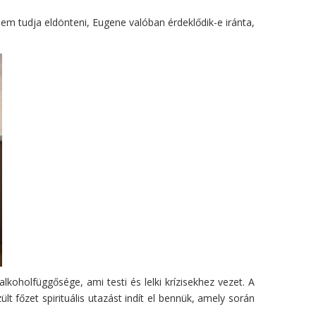
nem tudja eldönteni, Eugene valóban érdeklődik-e iránta,
lkoholfüggősége, ami testi és lelki krízisekhez vezet. A
t főzet spirituális utazást indít el bennük, amely során