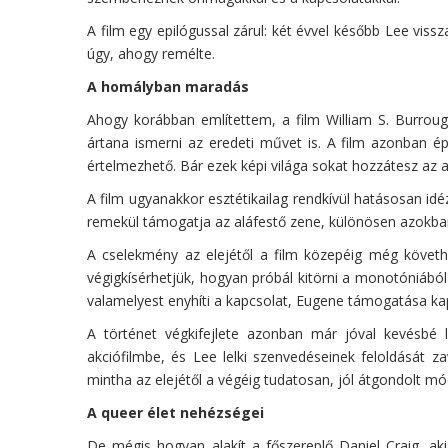
A film egy epilógussal zárul: két évvel később Lee viss
úgy, ahogy remélte.
A homályban maradás
Ahogy korábban említettem, a film William S. Burroug
ártana ismerni az eredeti művet is. A film azonban é
értelmezhető. Bár ezek képi világa sokat hozzátesz az
A film ugyanakkor esztétikailag rendkívül hatásosan id
remekül támogatja az aláfestő zene, különösen azokban
A cselekmény az elejétől a film közepéig még követhe
végigkísérhetjük, hogyan próbál kitörni a monotóniábó
valamelyest enyhíti a kapcsolat, Eugene támogatása ka
A történet végkifejlete azonban már jóval kevésbé 
akciófilmbe, és Lee lelki szenvedéseinek feloldását 
mintha az elejétől a végéig tudatosan, jól átgondolt mó
A queer élet nehézségei
De mégis hogyan alakít a főszereplő Daniel Craig, aki