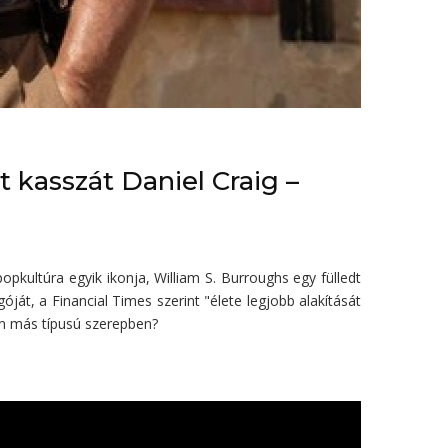
 kasszát Daniel Craig –
pkultúra egyik ikonja, William S. Burroughs egy fülledt
óját, a Financial Times szerint "élete legjobb alakítását
en más típusú szerepben?