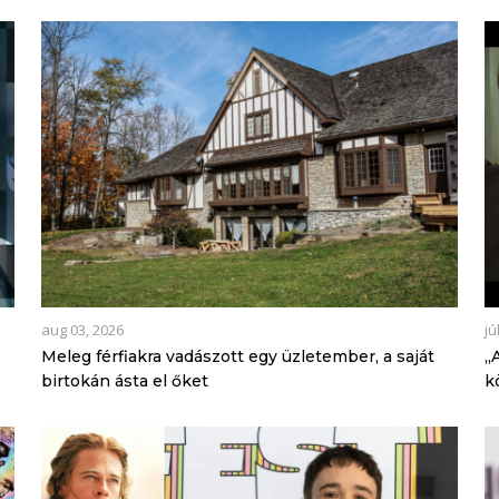
aug 03, 2026
jú
Meleg férfiakra vadászott egy üzletember, a saját
„
birtokán ásta el őket
k