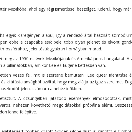
zatér Mexikóba, ahol egy régi ismerőssel beszélget. Kiderül, hogy má
hs egyik kisregényén alapul, így a rendező által használt szimból
ppen ebbe a csapdába esik bele: több olyan jelenet és elvont gon
 atmoszférához, jelentésük gyakran homályban marad.
ézi meg az 1950-es évek Mexikójának és Amerikájának hangulatát. A ze
 a pillanatokban, amikor Lee és Eugene kettesben van.
tően vezeti fel, mit is szeretne bemutatni: Lee queer identitása 
l és kilátástalanságból azáltal, hogy megtalálja az igaz szerelmet 
paszkodót jelent számára a nehéz időkben.
letisztult. A dzsungelben játszódó események elmosódottak, mint
zavaros, nehezen követhető megoldásokkal próbálná elérni. Összes
don lenne felépítve.
 alakításáért többek között Golden Globe-díjat is kapott? A filmbő