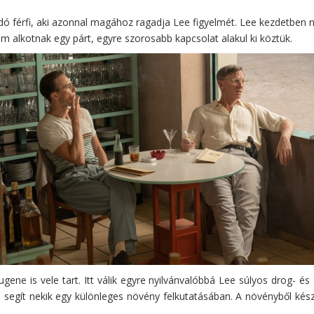
ódó férfi, aki azonnal magához ragadja Lee figyelmét. Lee kezdetben 
em alkotnak egy párt, egyre szorosabb kapcsolat alakul ki köztük.
e is vele tart. Itt válik egyre nyilvánvalóbbá Lee súlyos drog- és a
segít nekik egy különleges növény felkutatásában. A növényből készül