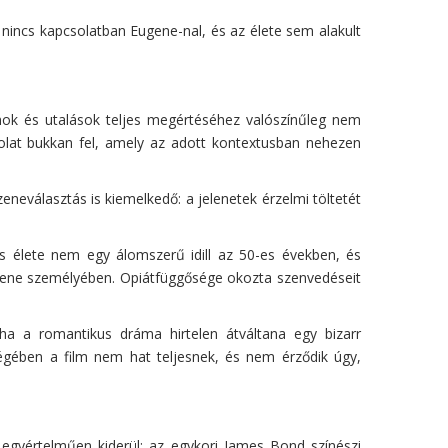
r nincs kapcsolatban Eugene-nal, és az élete sem alakult
umok és utalások teljes megértéséhez valószínűleg nem
dolat bukkan fel, amely az adott kontextusban nehezen
neválasztás is kiemelkedő: a jelenetek érzelmi töltetét
és élete nem egy álomszerű idill az 50-es években, és
Eugene személyében. Opiátfüggősége okozta szenvedéseit
ha a romantikus dráma hirtelen átváltana egy bizarr
ségében a film nem hat teljesnek, és nem érződik úgy,
l egyértelműen kiderül: az egykori James Bond színészi