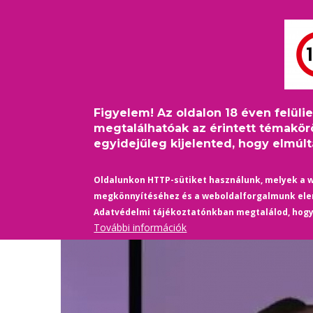
Ugrás
Bejelentkezés
USER
a
ACCOUNT
tartalomra
MAIN
MENU
FŐOLDAL
PINKFILM
NAVIGATION
Figyelem! Az oldalon 18 éven felüli
Címlap
/
Film-Színház
/
A filmtörténet első melegfil
Morzsa
megtalálhatóak az érintett témakör
egyidejűleg kijelented, hogy elmúltá
Oldalunkon HTTP-sütiket használunk, melyek a 
megkönnyítéséhez és a weboldalforgalmunk el
Adatvédelmi tájékoztatónkban megtalálod, hog
További információk