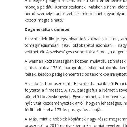
A melegek pedig már csak emiatt sem érdemelnek bánt
mondja például Körner szüleinek. Máskor a nemi identit
nemű személy iránt érzett szerelem lehet ugyanolyan t
között megtalálható.”
Degeneráltak ünnepe
Hirschfeldék filmje egy olyan időszakban született, a
tömegmédiumban. 1920 októberétől azonban – nagyré
vetíthették. A szélsőséges csoportok a filmet „a degene
A weimari köztársaságban közben mulatók, színházak és
kijátszaniuk a 175-ös paragrafust. Majd hatalomba kerül
ítéltek, később pedig koncentrációs táborokba irányított
A zsidó és homoszexuális Hirschfeld a nácik elől Fran
folytatta a filmezést. A 175. paragrafus a Német Szöv
büntető törvénykönyvből. Egyes német tartományok a 
nyílt vitát kezdeményeztek arról, hogyan lehetséges, 
férfit ítéltek el a 175-ös paragrafus alapján.
A Más, mint a többiek kópiáinak nagy része megsemmis
oroszoktól a 2010-es években a kaliforniai egyetem fi