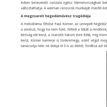
évben bevezetett cenzúra egész Németországban betilt
változtathatja. A weimari cenzorok munkáját másfél évtiz
A megzsarolt hegedűművész tragédiája
A melodráma főhőse Paul Körner, az ünnepelt hegedűművé
a zenészt, hogy ha nem fizet, felfedi a titkát a rendőr
bíróság elé kerül, a zsarolót három évre ítélik, míg Kör
kerül, Körner karrierje is tönkremegy, ezért végül meg
tanácsolja neki: ne dobja el ő is az életét, fordítsa azt i