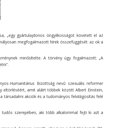
a, „egy gyártulajdonos öngyilkosságot követett el az
 homályosan megfogalmazott hírek összefüggését: az ok a
ekménynek minősítette. A törvény úgy fogalmazott: „A
tni”.
yos-Humanitárius Bizottság nevű szexuális reformer
eltörléséért, amit aláírt többek között Albert Einstein,
 társadalmi akciók és a tudományos felvilágosítás felé
a tudós szerepében, aki több alkalommal fejti ki azt a