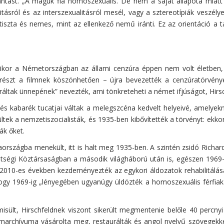
ást. „A maguk fia homoszexuális. De nem a saját állapota miatt s
ásról és az interszexualitásról mesél, vagy a sztereotípiák veszélye
iszta és nemes, mint az ellenkező nemű iránti. Ez az orientáció a 
mikor a Németországban az állami cenzúra éppen nem volt életben, a
szt a filmnek köszönhetően – újra bevezették a cenzúratörvénye
ráltak ünnepének” nevezték, ami tönkreteheti a német ifjúságot, Hirs
 kabarék tucatjai váltak a melegszcéna kedvelt helyeivé, amelyekn
tek a nemzetiszocialisták, és 1935-ben kibővítették a törvényt: ekko
ák őket.
ciaországba menekült, itt is halt meg 1935-ben. A szintén zsidó Rich
etségi Köztársaságban a második világháború után is, egészen 1969-i
2010-es években kezdeményezték az egykori áldozatok rehabilitálás
hogy 1969-ig „lényegében ugyanúgy üldözték a homoszexuális férfiak
ült, Hirschfeldnek viszont sikerült megmentenie belőle 40 percny
lmarchívuma vásárolta meg, restaurálták és angol nyelvű szövegekkel