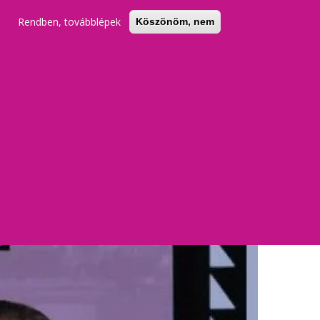
Rendben, továbblépek
Köszönöm, nem
KERESŐ
REGISZTRÁCIÓ
BELÉPÉS
zva