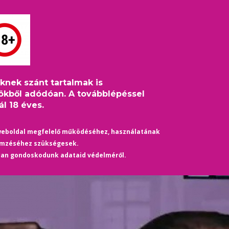
S
HÍREK
ÉLETMÓD
KULTÚRA
HASZNOS
TÁRS
eknek szánt tartalmak is
mje tragikus véget ért, és még be is tiltották a kiskorúakra hivatko
ökből adódóan. A továbblépéssel
l 18 éves.
weboldal megfelelő működéséhez, használatának
emzéséhez szükségesek.
yan gondoskodunk adataid védelméről.