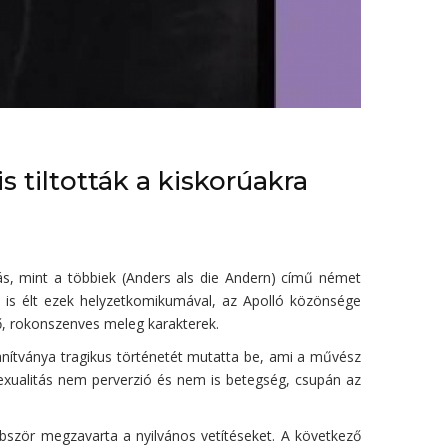
s tiltották a kiskorúakra
, mint a többiek (Anders als die Andern) című német
n is élt ezek helyzetkomikumával, az Apolló közönsége
ő, rokonszenves meleg karakterek.
anítványa tragikus történetét mutatta be, ami a művész
zexualitás nem perverzió és nem is betegség, csupán az
bbször megzavarta a nyilvános vetítéseket. A következő