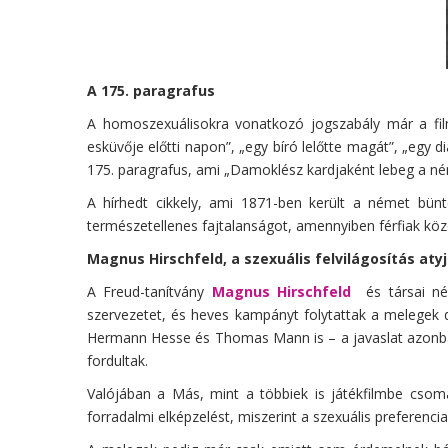
A 175. paragrafus
A homoszexuálisokra vonatkozó jogszabály már a film
esküvője előtti napon”, „egy bíró lelőtte magát”, „egy
175. paragrafus, ami „Damoklész kardjaként lebeg a né
A hírhedt cikkely, ami 1871-ben került a német bünt
természetellenes fajtalanságot, amennyiben férfiak közö
Magnus Hirschfeld, a szexuális felvilágosítás aty
A Freud-tanítvány
Magnus Hirschfeld
és társai néh
szervezetet, és heves kampányt folytattak a melegek dek
Hermann Hesse és Thomas Mann is – a javaslat azonban 
fordultak.
Valójában a Más, mint a többiek is játékfilmbe csomag
forradalmi elképzelést, miszerint a szexuális preferenci