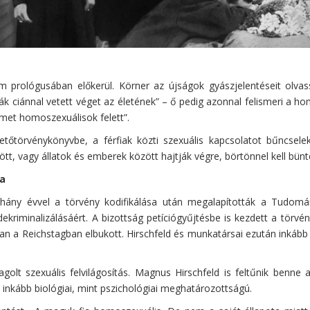
 prológusában előkerül. Körner az újságok gyászjelentéseit olvass
 diák ciánnal vetett véget az életének” – ő pedig azonnal felismeri a
met homoszexuálisok felett”.
etőtörvénykönyvbe, a férfiak közti szexuális kapcsolatot bűncsel
tt, vagy állatok és emberek között hajtják végre, börtönnel kell bünte
ja
ány évvel a törvény kodifikálása után megalapították a Tudomán
riminalizálásáért. A bizottság petíciógyűjtésbe is kezdett a törvény 
a Reichstagban elbukott. Hirschfeld és munkatársai ezután inkább a
olt szexuális felvilágosítás. Magnus Hirschfeld is feltűnik benne 
a inkább biológiai, mint pszichológiai meghatározottságú.