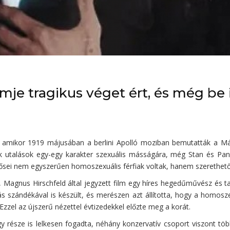
mje tragikus véget ért, és még be i
 amikor 1919 májusában a berlini Apolló moziban bemutatták a Más
ak utalások egy-egy karakter szexuális másságára, még Stan és Pa
 hősei nem egyszerűen homoszexuális férfiak voltak, hanem szerethet
 Magnus Hirschfeld által jegyzett film egy híres hegedűművész és t
ítás szándékával is készült, és merészen azt állította, hogy a homos
zzel az újszerű nézettel évtizedekkel előzte meg a korát.
y része is lelkesen fogadta, néhány konzervatív csoport viszont tö