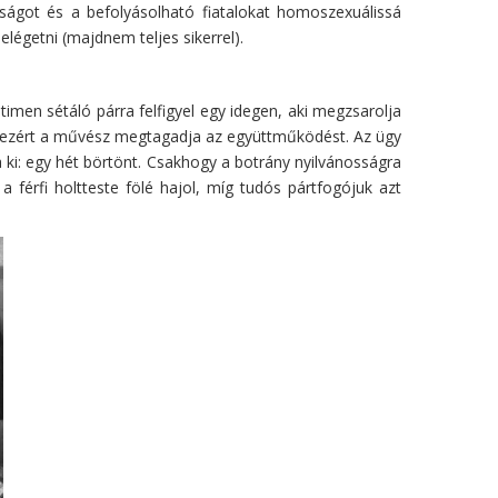
nságot és a befolyásolható fiatalokat homoszexuálissá
elégetni (majdnem teljes sikerrel).
imen sétáló párra felfigyel egy idegen, aki megzsarolja
elő, ezért a művész megtagadja az együttműködést. Az ügy
ja ki: egy hét börtönt. Csakhogy a botrány nyilvánosságra
a férfi holtteste fölé hajol, míg tudós pártfogójuk azt