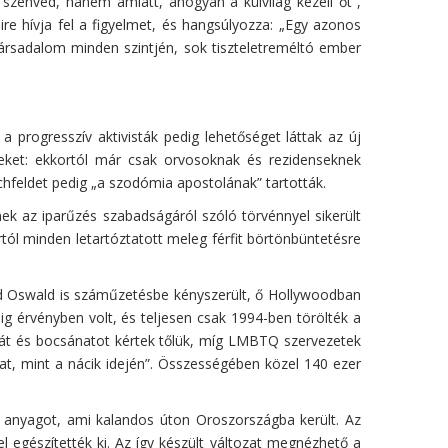
zenved, hanem amiatt, ahogyan a külvilág kezeli őt”,
ire hívja fel a figyelmet, és hangsúlyozza: „Egy azonos
társadalom minden szintjén, sok tiszteletreméltó ember
 progresszív aktivisták pedig lehetőséget láttak az új
ket: ekkortól már csak orvosoknak és rezidenseknek
chfeldet pedig „a szodómia apostolának” tartották.
ek az iparűzés szabadságáról szóló törvénnyel sikerült
rtól minden letartóztatott meleg férfit börtönbüntetésre
ard Oswald is száműzetésbe kényszerült, ő Hollywoodban
g érvényben volt, és teljesen csak 1994-ben törölték a
át és bocsánatot kértek tőlük, míg LMBTQ szervezetek
at, mint a nácik idején”. Összességében közel 140 ezer
i anyagot, ami kalandos úton Oroszországba került. Az
 egészítették ki. Az így készült változat megnézhető a