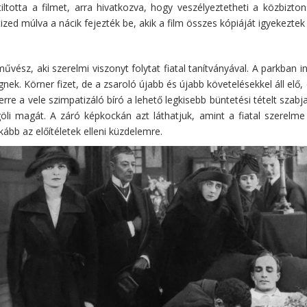
otta a filmet, arra hivatkozva, hogy veszélyeztetheti a közbizto
ed múlva a nácik fejezték be, akik a film összes kópiáját igyekeztek 
sz, aki szerelmi viszonyt folytat fiatal tanítványával. A parkban int
ségnek. Körner fizet, de a zsaroló újabb és újabb követelésekkel áll 
nerre a vele szimpatizáló bíró a lehető legkisebb büntetési tételt szab
öli magát. A záró képkockán azt láthatjuk, amint a fiatal szerelme 
nkább az előítéletek elleni küzdelemre.