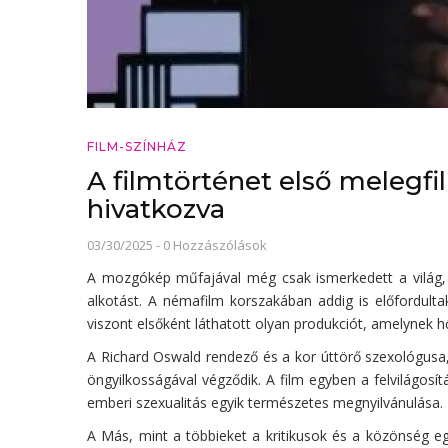
FILM-SZÍNHÁZ
A filmtörténet első melegfil
hivatkozva
03/30/2025
-
0 Hozzászólások
A mozgókép műfajával még csak ismerkedett a világ,
alkotást. A némafilm korszakában addig is előfordult
viszont elsőként láthatott olyan produkciót, amelynek
A Richard Oswald rendező és a kor úttörő szexológusa,
öngyilkosságával végződik. A film egyben a felvilágos
emberi szexualitás egyik természetes megnyilvánulása. E
A Más, mint a többieket a kritikusok és a közönség eg