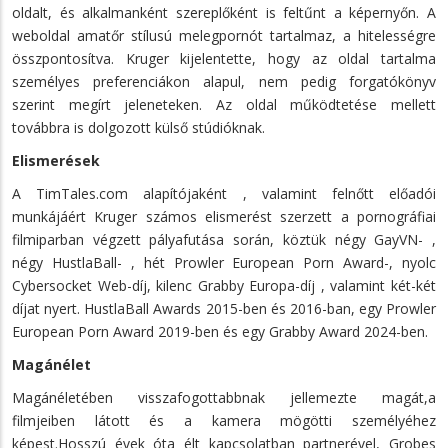
oldalt, és alkalmanként szereplőként is feltűnt a képernyőn. A
weboldal amatőr stílusú melegpornót tartalmaz, a hitelességre
összpontosítva. Kruger kijelentette, hogy az oldal tartalma
személyes preferenciákon alapul, nem pedig forgatókönyv
szerint megírt jeleneteken. Az oldal működtetése mellett
továbbra is dolgozott külső stúdióknak.
Elismerések
A TimTales.com alapítójaként , valamint felnőtt előadói
munkájáért Kruger számos elismerést szerzett a pornográfiai
filmiparban végzett pályafutása során, köztük négy GayVN- ,
négy HustlaBall- , hét Prowler European Porn Award-, nyolc
Cybersocket Web-díj, kilenc Grabby Europa-díj , valamint két-két
díjat nyert. HustlaBall Awards 2015-ben és 2016-ban, egy Prowler
European Porn Award 2019-ben és egy Grabby Award 2024-ben.
Magánélet
Magánéletében visszafogottabbnak jellemezte magát,a
filmjeiben látott és a kamera mögötti személyéhez
képest.Hosszú évek óta élt kapcsolatban partnerével, Grobes