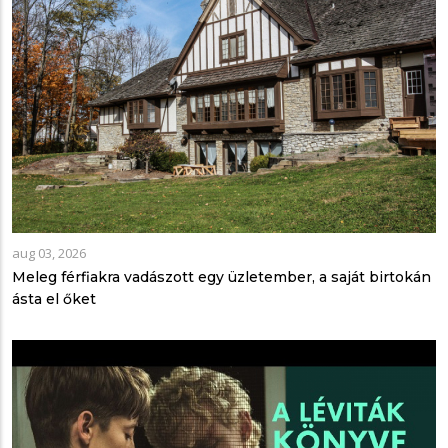
aug 03, 2026
Meleg férfiakra vadászott egy üzletember, a saját birtokán
ásta el őket