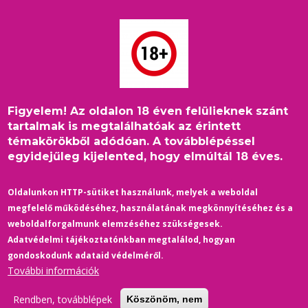
Ugrás
a
tartalomra
Figyelem! Az oldalon 18 éven felülieknek szánt
Címlap
/
Film-Színház
/
Elhunyt Tim Kruger
Morzsa
tartalmak is megtalálhatóak az érintett
témakörökből adódóan. A továbblépéssel
egyidejűleg kijelented, hogy elmúltál 18 éves.
Oldalunkon HTTP-sütiket használunk, melyek a weboldal
megfelelő működéséhez, használatának megkönnyítéséhez és a
weboldalforgalmunk elemzéséhez szükségesek.
Adatvédelmi tájékoztatónkban megtalálod, hogyan
gondoskodunk adataid védelméről.
További információk
Rendben, továbblépek
Köszönöm, nem