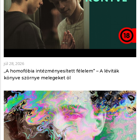
júl 28, 2026
„A homofóbia intézményesített félelem” – A léviták
könyve szörnye melegeket öl