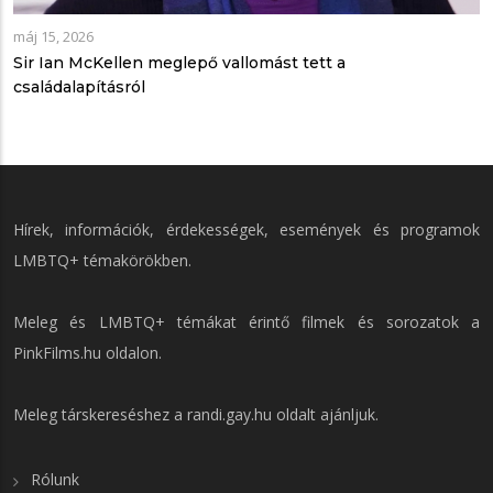
máj 15, 2026
Sir Ian McKellen meglepő vallomást tett a
családalapításról
Hírek, információk, érdekességek, események és programok
LMBTQ+ témakörökben.
Meleg és LMBTQ+ témákat érintő filmek és sorozatok a
PinkFilms.hu
oldalon.
Meleg társkereséshez a
randi.gay.hu
oldalt ajánljuk.
Rólunk