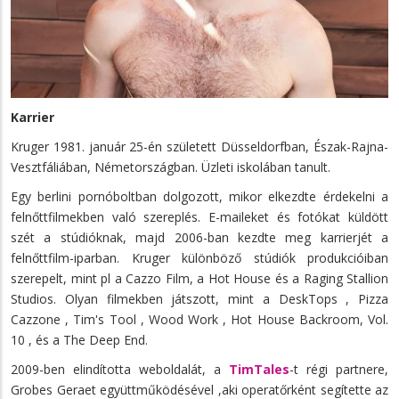
Karrier
Kruger 1981. január 25-én született Düsseldorfban, Észak-Rajna-
Vesztfáliában, Németországban. Üzleti iskolában tanult.
Egy berlini pornóboltban dolgozott, mikor elkezdte érdekelni a
felnőttfilmekben való szereplés. E-maileket és fotókat küldött
szét a stúdióknak, majd 2006-ban kezdte meg karrierjét a
felnőttfilm-iparban. Kruger különböző stúdiók produkcióiban
szerepelt, mint pl a Cazzo Film, a Hot House és a Raging Stallion
Studios. Olyan filmekben játszott, mint a DeskTops , Pizza
Cazzone , Tim's Tool , Wood Work , Hot House Backroom, Vol.
10 , és a The Deep End.
2009-ben elindította weboldalát, a
TimTales
-t régi partnere,
Grobes Geraet együttműködésével ,aki operatőrként segítette az