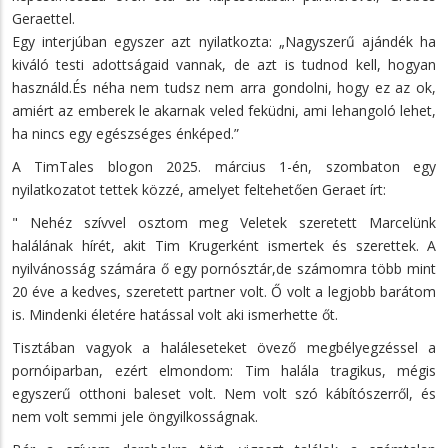
Geraettel.
Egy interjúban egyszer azt nyilatkozta: „Nagyszerű ajándék ha
kiváló testi adottságaid vannak, de azt is tudnod kell, hogyan
használd.És néha nem tudsz nem arra gondolni, hogy ez az ok,
amiért az emberek le akarnak veled feküdni, ami lehangoló lehet,
ha nincs egy egészséges énképed.”
A TimTales blogon 2025. március 1-én, szombaton egy
nyilatkozatot tettek közzé, amelyet feltehetően Geraet írt:
" Nehéz szívvel osztom meg Veletek szeretett Marcelünk
halálának hírét, akit Tim Krugerként ismertek és szerettek. A
nyilvánosság számára ő egy pornósztár,de számomra több mint
20 éve a kedves, szeretett partner volt. Ő volt a legjobb barátom
is. Mindenki életére hatással volt aki ismerhette őt.
Tisztában vagyok a haláleseteket övező megbélyegzéssel a
pornóiparban, ezért elmondom: Tim halála tragikus, mégis
egyszerű otthoni baleset volt. Nem volt szó kábítószerről, és
nem volt semmi jele öngyilkosságnak.