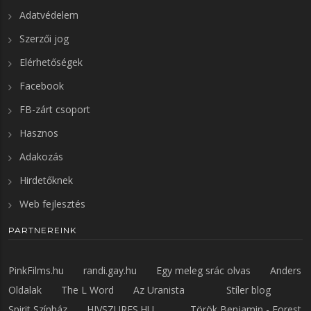
Adatvédelem
Szerzői jog
Elérhetőségek
Facebook
FB-zárt csoport
Hasznos
Adakozás
Hirdetőknek
Web fejlesztés
PARTNEREINK
PinkFilms.hu
randi.gay.hu
Egy meleg srác olvas
Anders
Oldalak
The L Word
Az Uranista
Stíler blog
Spirit Színház
HIVSZURES.HU
Török Benjamin - Forest