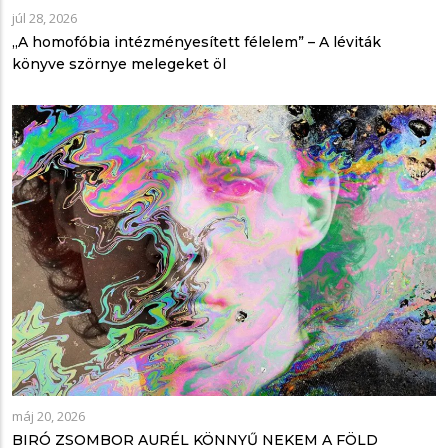
júl 28, 2026
„A homofóbia intézményesített félelem” – A léviták
könyve szörnye melegeket öl
máj 20, 2026
BIRÓ ZSOMBOR AURÉL KÖNNYŰ NEKEM A FÖLD