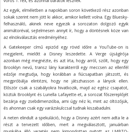
vörös T. rex, és azonnal barátok lesznek.
Az egyik, elméletben a napokban soron következő rész azonban
sokak szerint nem jött ki akkor, amikor kellett volna. Egy Bluesky-
felhasználó, akinek neve egyezik a sorozaton dolgozó egyik
animátoréval, sejtelmesen annyit ír, hogy a döntésnek köze van
az elnökválasztás eredményéhez.
A Gatekeeper című epizód egy rövid időre a YouTube-on is
megjelent, mielőtt a Disney leszedette. A Verge újságírója
azonban még megnézte, és azt írta, hogy arról, szólt, hogy egy
Brooklyn nevű, transz lány karakterről egy meccsen az ellenfél
edzője megtudja, hogy korábban a fiúcsapatban játszott, és
megpróbálja elintézni, hogy ne játszhasson a lányok ellen.
Először csak a szabályokra hivatkozik, majd az egész csapatot,
köztük Brooklynt és Lunella Lafayette-et, a sorozat főszereplőjét
bezárja egy zsebdimenzióba, ami úgy néz ki, mint az öltözőjük,
és ahonnan csak egy varázskulccsal tudnak kiszabadulni.
A neten elindult a spekuláció, hogy a Disney azért nem adta le a
részt a tervezett időben, mert a megválasztott, januárban
munkába álló vezetés nem kimondottan nyitott az LMBTQ-