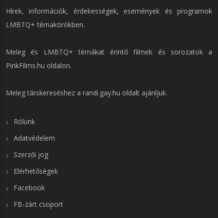
Hírek, információk, érdekességek, események és programok
LMBTQ+ témakörökben.
Meleg és LMBTQ+ témákat érintő filmek és sorozatok a
PinkFilms.hu
oldalon.
Meleg társkereséshez a
randi.gay.hu
oldalt ajánljuk.
Rólunk
Adatvédelem
Szerzői jog
Elérhetőségek
Facebook
FB-zárt csoport