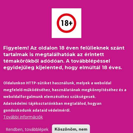
Ugrás
a
tartalomra
Figyelem! Az oldalon 18 éven felülieknek szánt
Címlap
/
Film-Színház
/
Morzsa
tartalmak is megtalálhatóak az érintett
Nem ment le a tervezett időben a Disney-n egy sorozatrész,
témakörökből adódóan. A továbblépéssel
ami egy transz sportolóról szól
egyidejűleg kijelented, hogy elmúltál 18 éves.
Oldalunkon HTTP-sütiket használunk, melyek a weboldal
megfelelő működéséhez, használatának megkönnyítéséhez és a
weboldalforgalmunk elemzéséhez szükségesek.
Adatvédelmi tájékoztatónkban megtalálod, hogyan
gondoskodunk adataid védelméről.
További információk
Rendben, továbblépek
Köszönöm, nem