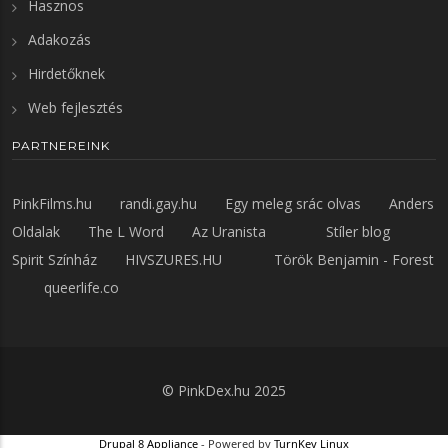
Hasznos
Adakozás
Hirdetőknek
Web fejlesztés
PARTNEREINK
PinkFilms.hu
randi.gay.hu
Egy meleg srác olvas
Anders
Oldalak
The L Word
Az Uranista
Stíler blog
Spirit Színház
HIVSZURES.HU
Török Benjamin - Forest
queerlife.co
©
PinkDex.hu
2025
Drupal 8 Appliance
- Powered by
TurnKey Linux