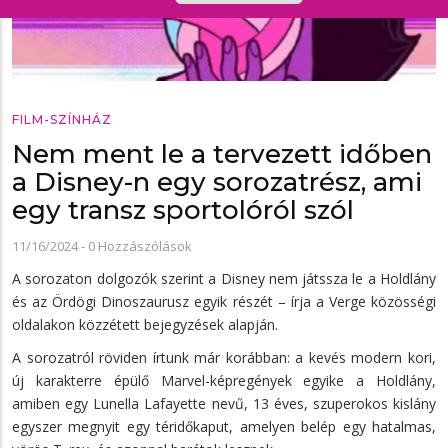
FILM-SZÍNHÁZ
Nem ment le a tervezett időben
a Disney-n egy sorozatrész, ami
egy transz sportolóról szól
11/16/2024
-
0 Hozzászólások
A sorozaton dolgozók szerint a Disney nem játssza le a Holdlány
és az Ördögi Dinoszaurusz egyik részét – írja a Verge közösségi
oldalakon közzétett bejegyzések alapján.
A sorozatról röviden írtunk már korábban: a kevés modern kori,
új karakterre épülő Marvel-képregények egyike a Holdlány,
amiben egy Lunella Lafayette nevű, 13 éves, szuperokos kislány
egyszer megnyit egy téridőkaput, amelyen belép egy hatalmas,