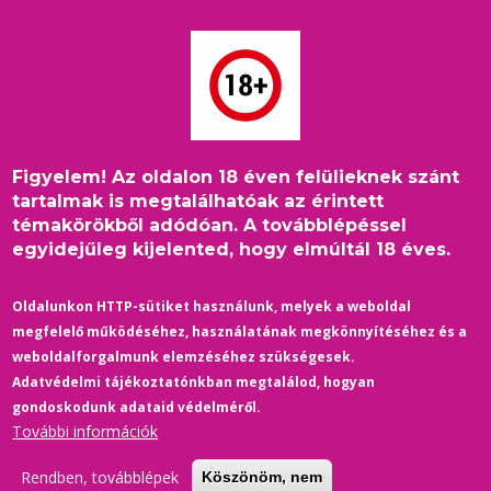
Ugrás
a
tartalomra
Figyelem! Az oldalon 18 éven felülieknek szánt
Címlap
/
Film-Színház
/
Morzsa
tartalmak is megtalálhatóak az érintett
„És rosszabbul vezetsz, mióta nővé változtál?” - Kritika a Will
témakörökből adódóan. A továbblépéssel
& Harper című Netflix dokumentumfilmről
egyidejűleg kijelented, hogy elmúltál 18 éves.
Oldalunkon HTTP-sütiket használunk, melyek a weboldal
megfelelő működéséhez, használatának megkönnyítéséhez és a
weboldalforgalmunk elemzéséhez szükségesek.
Adatvédelmi tájékoztatónkban megtalálod, hogyan
gondoskodunk adataid védelméről.
További információk
Rendben, továbblépek
Köszönöm, nem