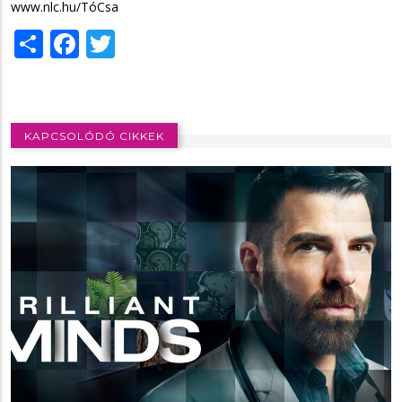
www.nlc.hu/TóCsa
Share
Facebook
Twitter
KAPCSOLÓDÓ CIKKEK