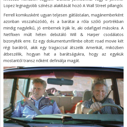
Lopez legnagyobb színészi alakítását hozó A Wall Street pillangói.
Ferrell komikusként ugyan teljesen gátlástalan, magánemberként
azonban visszahúzódó, és a barátai a róla szóló portrékban
mindig nagylelkű, jó embernek írják le, aki odafigyel másokra. A
Netflixen múlt héten debütáló Will & Harper csodálatos
bizonyíték erre. Ez egy dokumentumfilmbe oltott road movie két
régi barátról, akik egy tragaccsal átszelik Amerikát, miközben
átbeszélik, hogyan hat a barátságukra, hogy az egyikük
mostantól transz nőként definiálja magát.