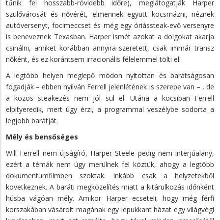
tűnik fel hosszabb-rövidebb időre), meglátogatják Harper
szülővárosát és nővérét, elmennek együtt kocsmázni, néznek
autóversenyt, focimeccset és még egy óriássteak-evő versenyre
is beneveznek Texasban. Harper ismét azokat a dolgokat akarja
csinálni, amiket korábban annyira szeretett, csak immár transz
nőként, és ez korántsem irracionális félelemmel tölti el.
A legtöbb helyen meglepő módon nyitottan és barátságosan
fogadják – ebben nyilván Ferrell jelenlétének is szerepe van – , de
a közös steakezés nem jól sül el. Utána a kocsiban Ferrell
elpityeredik, mert úgy érzi, a programmal veszélybe sodorta a
legjobb barátját.
Mély és bensőséges
Will Ferrell nem újságíró, Harper Steele pedig nem interjúalany,
ezért a témák nem úgy merülnek fel köztük, ahogy a legtöbb
dokumentumfilmben szoktak. Inkább csak a helyzetekből
következnek. A baráti megközelítés miatt a kitárulkozás időnként
húsba vágóan mély. Amikor Harper ecseteli, hogy még férfi
korszakában vásárolt magának egy lepukkant házat egy világvégi