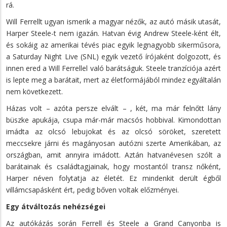
rá.
Will Ferrellt ugyan ismerik a magyar nézők, az autó másik utasát,
Harper Steele-t nem igazán. Hatvan évig Andrew Steele-ként élt,
és sokáig az amerikai tévés piac egyik legnagyobb sikerműsora,
a Saturday Night Live (SNL) egyik vezető írójaként dolgozott, és
innen ered a Will Ferrellel való barátságuk. Steele tranzíciója azért
is lepte meg a barátait, mert az életformájából mindez egyáltalán
nem következett.
Házas volt – azóta persze elvált – , két, ma már felnőtt lány
büszke apukája, csupa már-már macsós hobbival. Kimondottan
imádta az olcsó lebujokat és az olcsó söröket, szeretett
meccsekre járni és magányosan autózni szerte Amerikában, az
országban, amit annyira imádott. Aztán hatvanévesen szólt a
barátainak és családtagjainak, hogy mostantól transz nőként,
Harper néven folytatja az életét. Ez mindenkit derült égből
villámcsapásként ért, pedig bőven voltak előzményei.
Egy átváltozás nehézségei
Az autókázás során Ferrell és Steele a Grand Canyonba is