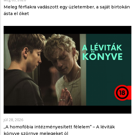
Meleg férfiakra vadászott egy üzletember, a saját birtokán
ásta el őket
júl 28, 2026
„A homofóbia intézményesített félelem” – A léviták
könyve szörnye melegeket öl