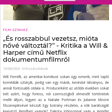
FILM-SZÍNHÁZ
„És rosszabbul vezetsz, mióta
nővé változtál?” - Kritika a Will &
Harper című Netflix
dokumentumfilmről
10/04/2024
-
0 Hozzászólások
Will Ferrellt, az amerikai komikust sokan úgy ismerik, mint tapló
komédiák sztárját, pedig van egy másik, kevésbé látványos, de
annál fontosabb oldala is. Producerként az utóbbi években sokat
tett azért, hogy fontos, női szemszögből elmesélt történetek
mellé álljon, legyen az a Natalie Portman és Julianne Moore
főszereplésével készült Egy botrány részletei, a nők barátságát
kiveséző Rendben vagyok? Dakota Johnsonnal vagy a Jennifer