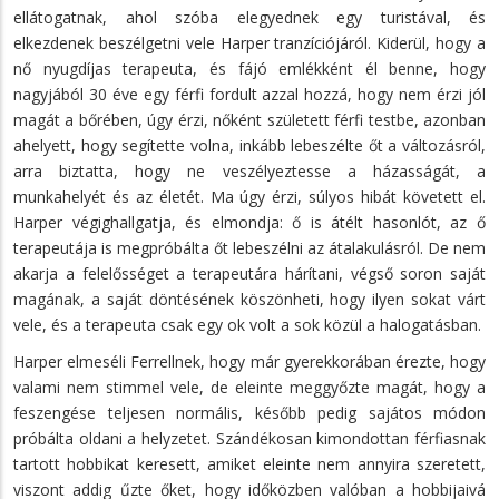
ellátogatnak, ahol szóba elegyednek egy turistával, és
elkezdenek beszélgetni vele Harper tranzíciójáról. Kiderül, hogy a
nő nyugdíjas terapeuta, és fájó emlékként él benne, hogy
nagyjából 30 éve egy férfi fordult azzal hozzá, hogy nem érzi jól
magát a bőrében, úgy érzi, nőként született férfi testbe, azonban
ahelyett, hogy segítette volna, inkább lebeszélte őt a változásról,
arra biztatta, hogy ne veszélyeztesse a házasságát, a
munkahelyét és az életét. Ma úgy érzi, súlyos hibát követett el.
Harper végighallgatja, és elmondja: ő is átélt hasonlót, az ő
terapeutája is megpróbálta őt lebeszélni az átalakulásról. De nem
akarja a felelősséget a terapeutára hárítani, végső soron saját
magának, a saját döntésének köszönheti, hogy ilyen sokat várt
vele, és a terapeuta csak egy ok volt a sok közül a halogatásban.
Harper elmeséli Ferrellnek, hogy már gyerekkorában érezte, hogy
valami nem stimmel vele, de eleinte meggyőzte magát, hogy a
feszengése teljesen normális, később pedig sajátos módon
próbálta oldani a helyzetet. Szándékosan kimondottan férfiasnak
tartott hobbikat keresett, amiket eleinte nem annyira szeretett,
viszont addig űzte őket, hogy időközben valóban a hobbijaivá