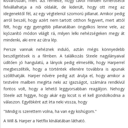
kisvárosban, mert azt remélte, hogy távol minden ismerősétől
felvállalhatja a női oldalát, de kiderült, hogy ott meg az
idegenektől fél, az egy végtelenül szomorú pillanat. Amikor pedig
arról beszél, hogy azért nem tartott otthon fegyvert, mert attól
félt, hogy egy gyengébb pillanatában öngyilkos lenne vele, az
kijózanító módon világít rá, milyen lelki nehézségeken megy át
mindenki, aki erre az útra lép.
Persze vannak nehéznek induló, aztán mégis könnyedebb
beszélgetések is a filmben. A találkozás Steele nagylányaival
üdítően jó hangulatú, a lányok pedig elmesélik, hogy Harperrel
megbeszélték, hogy a történtek ellenére továbbra is apunak
szólíthatják. Harper nővére pedig azt árulja el, hogy amikor a
testvére mailben megírta neki az igazságot, számára rendkívül
fontos volt, hogy a lehető leggyorsabban reagáljon. Nehogy
Steele azt higgye, hogy akár egy kicsit is el kell gondolkodnia a
válaszon. Egyébként azt írta neki vissza, hogy
"Mindig is szerettem volna, ha van egy kishúgom."
A Will & Harper a Netflix kínálatában látható.