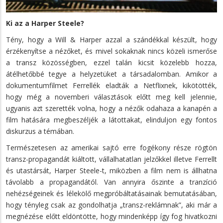
Ki az a Harper Steele?
Tény, hogy a Will & Harper azzal a szándékkal készült, hogy
érzékenyítse a nézőket, és mivel sokaknak nincs közeli ismerőse
a transz közösségben, ezzel talán kicsit közelebb hozza,
átélhetőbbé tegye a helyzetüket a társadalomban. Amikor a
dokumentumfilmet Ferrellék eladták a Netflixnek, kikötötték,
hogy még a novemberi választások előtt meg kell jelennie,
ugyanis azt szerették volna, hogy a nézők odahaza a kanapén a
film hatására megbeszéljék a látottakat, elinduljon egy fontos
diskurzus a témában.
Természetesen az amerikai sajtó erre fogékony része rögtön
transz-propagandát kiáltott, vállalhatatlan jelzőkkel illetve Ferrellt
és utastársát, Harper Steele-t, miközben a film nem is állhatna
távolabb a propagandától. Van annyira őszinte a tranzíció
nehézségeinek és lélekölő megpróbáltatásainak bemutatásában,
hogy tényleg csak az gondolhatja „transz-reklámnak”, aki már a
megnézése előtt eldöntötte, hogy mindenképp így fog hivatkozni