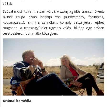
váltak.
Szóval most itt van hatvan körüli, viszonylag idős transz nőként,
akinek csupa olyan hobbija van (autóverseny, focinézés,
kocsmázás…), ami transz nőként komoly veszélyeket rejthet
magában. A transz-gyűlölet ugyanis valós, főképp egy erősen
tesztoszteron-dominálta közegben.
Drámai komédia