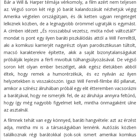
Bár a Will & Harper témája vérkomoly, a film azért nem teljesen
az. Végső soron két régi jó barát kalandozását nézhetjük végig
Amerika végtelen országútjain, és ők ketten ugyan rengeteget
lelkiznek közben, de a legnagyobb örömmel ugratják is egymást.
A címben idézett „És rosszabbul vezetsz, mióta nővé változtál?”
mondat is pont egy ilyen baráti piszkálódás attól a Will Ferrelltől,
aki a komikusi karrierjét nagyrészt olyan parodisztikusan túltolt,
macsó karakterekre építette, akik a saját bizonytalanságukat
próbálják leplezni a férfi mivoltuk túlhangsúlyozásával. De végső
soron két olyan ember beszélget, akik egész életükben abból
éltek, hogy remek a humorérzékük, és ez nyilván az ilyen
helyzetekben is visszaköszön. Igazi Will Ferrell-filmbe illő pillanat,
amikor a színész álruhában próbál egy elit étteremben vacsorázni
a barátjával, hogy ne ismerjék fel, de az álruhája annyira feltűnő,
hogy így még nagyobb figyelmet kelt, mintha önmagaként ülne
az asztalnál.
A filmnek tehát van egy könnyed, baráti hangvétele: azt az érzést
adja, mintha mi is a társaságukban lennénk. Autózás közben
találkoznak régi barátokkal (sok-sok ismert amerikai komikus