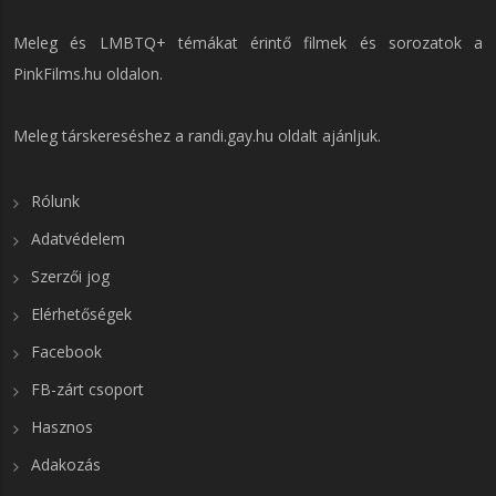
Meleg és LMBTQ+ témákat érintő filmek és sorozatok a
PinkFilms.hu
oldalon.
Meleg társkereséshez a
randi.gay.hu
oldalt ajánljuk.
Rólunk
Adatvédelem
Szerzői jog
Elérhetőségek
Facebook
FB-zárt csoport
Hasznos
Adakozás