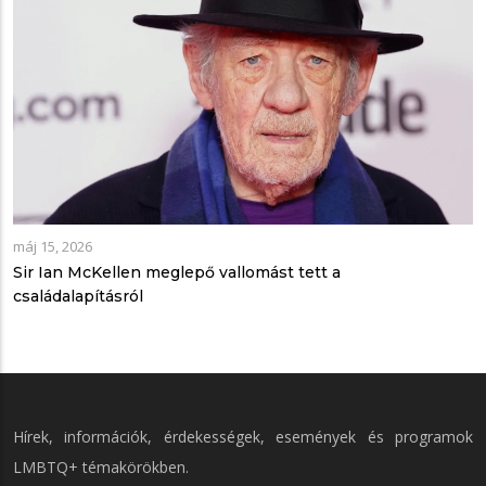
máj 15, 2026
Sir Ian McKellen meglepő vallomást tett a
családalapításról
Hírek, információk, érdekességek, események és programok
LMBTQ+ témakörökben.