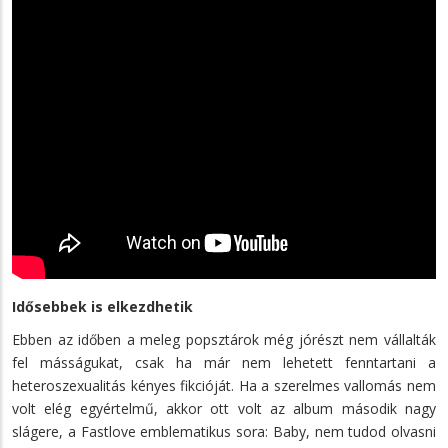
Idősebbek is elkezdhetik
Ebben az időben a meleg popsztárok még jórészt nem vállalták
fel másságukat, csak ha már nem lehetett fenntartani a
heteroszexualitás kényes fikcióját. Ha a szerelmes vallomás nem
volt elég egyértelmű, akkor ott volt az album második nagy
slágere, a Fastlove emblematikus sora: Baby, nem tudod olvasni