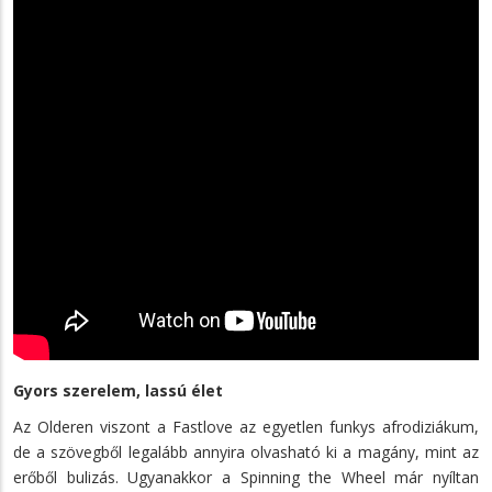
Gyors szerelem, lassú élet
Az Olderen viszont a Fastlove az egyetlen funkys afrodiziákum,
de a szövegből legalább annyira olvasható ki a magány, mint az
erőből bulizás. Ugyanakkor a Spinning the Wheel már nyíltan