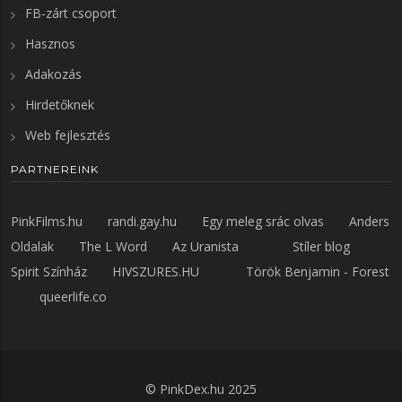
FB-zárt csoport
Hasznos
Adakozás
Hirdetőknek
Web fejlesztés
PARTNEREINK
PinkFilms.hu
randi.gay.hu
Egy meleg srác olvas
Anders
Oldalak
The L Word
Az Uranista
Stíler blog
Spirit Színház
HIVSZURES.HU
Török Benjamin - Forest
queerlife.co
©
PinkDex.hu
2025