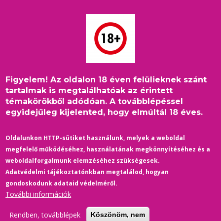
Ugrás
a
tartalomra
Figyelem! Az oldalon 18 éven felülieknek szánt
Címlap
/
Zene
/
A legszebb és legszomorúbb coming out
Morzsa
tartalmak is megtalálhatóak az érintett
témakörökből adódóan. A továbblépéssel
egyidejűleg kijelented, hogy elmúltál 18 éves.
Oldalunkon HTTP-sütiket használunk, melyek a weboldal
megfelelő működéséhez, használatának megkönnyítéséhez és a
weboldalforgalmunk elemzéséhez szükségesek.
Adatvédelmi tájékoztatónkban megtalálod, hogyan
gondoskodunk adataid védelméről.
További információk
Rendben, továbblépek
Köszönöm, nem