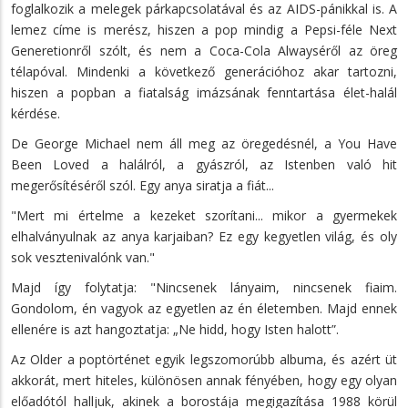
foglalkozik a melegek párkapcsolatával és az AIDS-pánikkal is. A
lemez címe is merész, hiszen a pop mindig a Pepsi-féle Next
Generetionről szólt, és nem a Coca-Cola Alwayséről az öreg
télapóval. Mindenki a következő generációhoz akar tartozni,
hiszen a popban a fiatalság imázsának fenntartása élet-halál
kérdése.
De George Michael nem áll meg az öregedésnél, a You Have
Been Loved a halálról, a gyászról, az Istenben való hit
megerősítéséről szól. Egy anya siratja a fiát...
"Mert mi értelme a kezeket szorítani... mikor a gyermekek
elhalványulnak az anya karjaiban? Ez egy kegyetlen világ, és oly
sok vesztenivalónk van."
Majd így folytatja: "Nincsenek lányaim, nincsenek fiaim.
Gondolom, én vagyok az egyetlen az én életemben. Majd ennek
ellenére is azt hangoztatja: „Ne hidd, hogy Isten halott”.
Az Older a poptörténet egyik legszomorúbb albuma, és azért üt
akkorát, mert hiteles, különösen annak fényében, hogy egy olyan
előadótól halljuk, akinek a borostája megigazítása 1988 körül