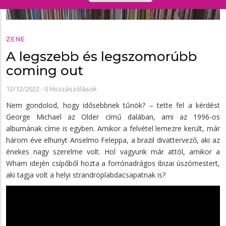
ZENE
A legszebb és legszomorúbb
coming out
12/12/2022
-
0 Hozzászólások
Nem gondolod, hogy idősebbnek tűnök? – tette fel a kérdést
George Michael az Older című dalában, ami az 1996-os
albumának címe is egyben. Amikor a felvétel lemezre került, már
három éve elhunyt Anselmo Feleppa, a brazil divattervező, aki az
énekes nagy szerelme volt. Hol vagyunk már attól, amikor a
Wham idején csípőből hozta a forrónadrágos ibizai úszómestert,
aki tagja volt a helyi strandröplabdacsapatnak is?