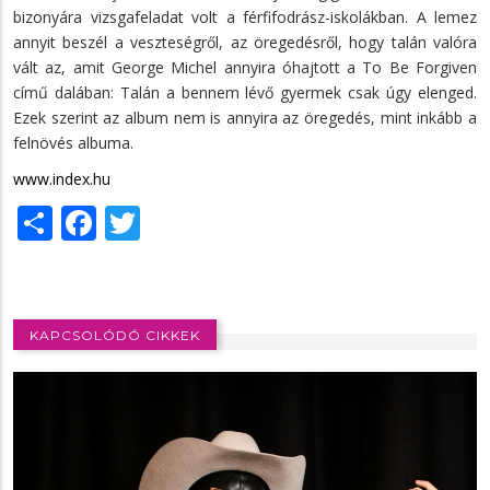
bizonyára vizsgafeladat volt a férfifodrász-iskolákban. A lemez
annyit beszél a veszteségről, az öregedésről, hogy talán valóra
vált az, amit George Michel annyira óhajtott a To Be Forgiven
című dalában: Talán a bennem lévő gyermek csak úgy elenged.
Ezek szerint az album nem is annyira az öregedés, mint inkább a
felnövés albuma.
www.index.hu
Share
Facebook
Twitter
KAPCSOLÓDÓ CIKKEK