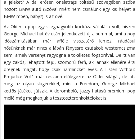
a jeleket? A dal erősen önéletrajzi töltésű szövegében szóba
hozott BMW autó (Szóval miért nem csinálunk egy kis helyet a
BMW-mben, baby?) is az övé.
Az Older a pop egyik legnagyobb kockázatvállalása volt, hiszen
George Michael hat év után jelentkezett új albummal, ami a pop
időszámításában már afféle visszatérő lemez, ráadásul
hősünknek már nincs a lábán fényesre csutakolt westerncsizma
sem, amely versenyt ragyogna a tökéletes fogsorával. De itt van
egy zakós, lehajtott fejű, szomorú férfi, aki annak ellenére érzi
öregnek magát, hogy csak harminckét éves. A Listen Without
Prejudice Vol.1 már részben előlegezte az Older világát, de ott
még az olyan slágerekkel, mint a Freedom, George Michael
kettős játékot játszik. A doromboló, jazzy hatású prémium pop
mellé még megkapjuk a tesztoszteronkoktélokat is.