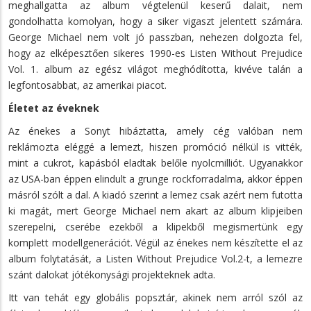
meghallgatta az album végtelenül keserű dalait, nem
gondolhatta komolyan, hogy a siker vigaszt jelentett számára.
George Michael nem volt jó passzban, nehezen dolgozta fel,
hogy az elképesztően sikeres 1990-es Listen Without Prejudice
Vol. 1. album az egész világot meghódította, kivéve talán a
legfontosabbat, az amerikai piacot.
Életet az éveknek
Az énekes a Sonyt hibáztatta, amely cég valóban nem
reklámozta eléggé a lemezt, hiszen promóció nélkül is vitték,
mint a cukrot, kapásból eladtak belőle nyolcmilliót. Ugyanakkor
az USA-ban éppen elindult a grunge rockforradalma, akkor éppen
másról szólt a dal. A kiadó szerint a lemez csak azért nem futotta
ki magát, mert George Michael nem akart az album klipjeiben
szerepelni, cserébe ezekből a klipekből megismertünk egy
komplett modellgenerációt. Végül az énekes nem készítette el az
album folytatását, a Listen Without Prejudice Vol.2-t, a lemezre
szánt dalokat jótékonysági projekteknek adta.
Itt van tehát egy globális popsztár, akinek nem arról szól az