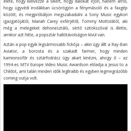
élete, hogy kiélvezze a sikert, hogy dalokat írjon, hanem arról,
hogy ügyvédi irodákban ücsörögjön a fénymásoló és a faxgép
között, és megpróbáljon megszabadulni a Sony Music egykori
igazgatójától, Mariah Carey exférjétől, Tommy Mottolától, aki
még a melegeket dehonesztáló, sértő szitokszóval is illette,
amikor azt hitte, a popsztár hallótávolságon kívül van.
Aztán a pop egyik legsármosabb fickója – akin úgy állt a Ray-Ban
Aviator, a borosta és a szakadt farmer, hogy minden
kamionsofőr és sztárfodrász úgy akart kinézni, ahogy ő – az
1994-es MTV Europe Video Music Awardson előadja a Jesus to a
Childot, ami talán minden idők leglíraibb és egyben legmegrázóbb
coming outja volt.