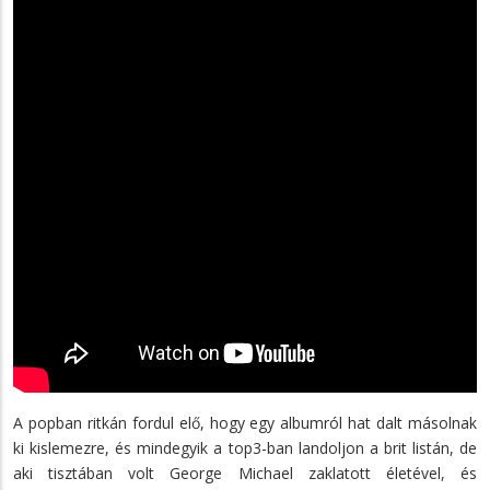
A popban ritkán fordul elő, hogy egy albumról hat dalt másolnak
ki kislemezre, és mindegyik a top3-ban landoljon a brit listán, de
aki tisztában volt George Michael zaklatott életével, és