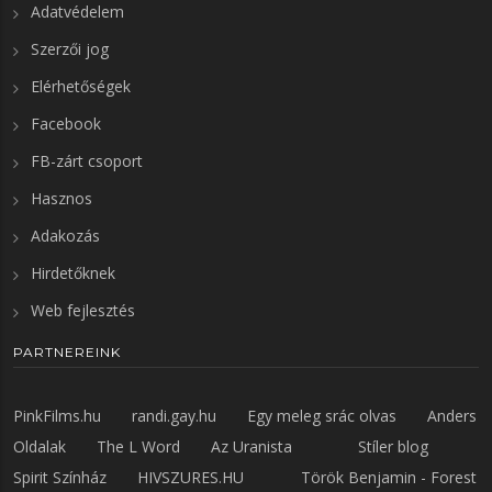
Adatvédelem
Szerzői jog
Elérhetőségek
Facebook
FB-zárt csoport
Hasznos
Adakozás
Hirdetőknek
Web fejlesztés
PARTNEREINK
PinkFilms.hu
randi.gay.hu
Egy meleg srác olvas
Anders
Oldalak
The L Word
Az Uranista
Stíler blog
Spirit Színház
HIVSZURES.HU
Török Benjamin - Forest