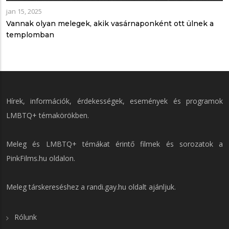
jan 15, 2025
Vannak olyan melegek, akik vasárnaponként ott ülnek a
templomban
Hírek, információk, érdekességek, események és programok
LMBTQ+ témakörökben.
Meleg és LMBTQ+ témákat érintő filmek és sorozatok a
PinkFilms.hu
oldalon.
Meleg társkereséshez a
randi.gay.hu
oldalt ajánljuk.
Rólunk