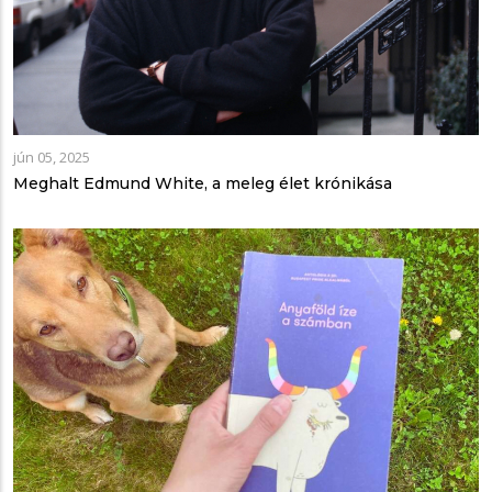
jún 05, 2025
Meghalt Edmund White, a meleg élet krónikása