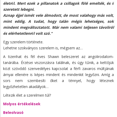
életről. Mert ezek a pillanatok a csillagok fölé emelték, és ő
szeretett lebegni.
Aznap éjjel ismét vele álmodott, de most valahogy más volt,
mint eddig. A tudat, hogy talán mégis lehetséges, sok
mindent megváltoztatott. Már nem valami teljesen távoliról
és elérhetetlenről volt szó."
Egy szerelem története.
Lehetne szokványos szerelem is, mégsem az…
A tizenhat és fél éves Shawn beleszeret az angolirodalom-
tanárába. Érzései viszonzásra találnak, és úgy tűnik, a kettőjük
közt szövődő szenvedélyes kapcsolat a férfi zavaros múltjának
árnyai ellenére is képes mindent és mindenkit legyőzni. Amíg a
sors nem szembesíti őket a ténnyel, hogy léteznek
legyőzhetetlen akadályok…
Létezik élet a szerelmen túl?
Molyos értékelések
Beleolvasó