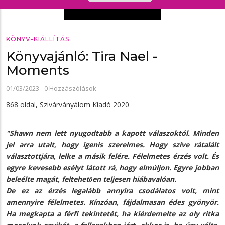
KÖNYV-KIÁLLÍTÁS
Könyvajánló: Tira Nael -
Moments
01/03/2023
-
0 Hozzászólások
868 oldal, Szivárványálom Kiadó 2020
"Shawn nem lett nyugodtabb a kapott válaszoktól. Minden
jel arra utalt, hogy igenis szerelmes. Hogy szíve rátalált
választottjára, lelke a másik felére. Félelmetes érzés volt. És
egyre kevesebb esélyt látott rá, hogy elmúljon. Egyre jobban
beleélte magát, feltehetően teljesen hiábavalóan.
De ez az érzés legalább annyira csodálatos volt, mint
amennyire félelmetes. Kínzóan, fájdalmasan édes gyönyör.
Ha megkapta a férfi tekintetét, ha kiérdemelte az oly ritka