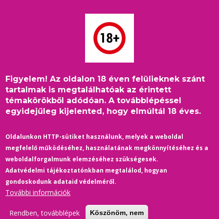
Ugrás
a
tartalomra
Figyelem! Az oldalon 18 éven felülieknek szánt
Címlap
/
Könyv-Kiállítás
/
Könyvajánló: Tira Nael - Moments
Morzsa
tartalmak is megtalálhatóak az érintett
témakörökből adódóan. A továbblépéssel
egyidejűleg kijelented, hogy elmúltál 18 éves.
Oldalunkon HTTP-sütiket használunk, melyek a weboldal
megfelelő működéséhez, használatának megkönnyítéséhez és a
weboldalforgalmunk elemzéséhez szükségesek.
Adatvédelmi tájékoztatónkban megtalálod, hogyan
gondoskodunk adataid védelméről.
További információk
Rendben, továbblépek
Köszönöm, nem