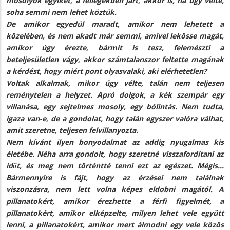
mosolyok egyikét, a fellegekben járt, akkor is, ha úgy vélte,
soha semmi nem lehet köztük.
De amikor egyedül maradt, amikor nem lehetett a
közelében, és nem akadt már semmi, amivel lekösse magát,
amikor úgy érezte, bármit is tesz, felemészti a
beteljesületlen vágy, akkor számtalanszor feltette magának
a kérdést, hogy miért pont olyasvalaki, aki elérhetetlen?
Voltak alkalmak, mikor úgy vélte, talán nem teljesen
reménytelen a helyzet. Apró dolgok, a kék szempár egy
villanása, egy sejtelmes mosoly, egy bólintás. Nem tudta,
igaza van-e, de a gondolat, hogy talán egyszer valóra válhat,
amit szeretne, teljesen felvillanyozta.
Nem kívánt ilyen bonyodalmat az addig nyugalmas kis
életébe. Néha arra gondolt, hogy szeretné visszafordítani az
időt, és meg nem történtté tenni ezt az egészet. Mégis…
Bármennyire is fájt, hogy az érzései nem találnak
viszonzásra, nem lett volna képes eldobni magától. A
pillanatokért, amikor érezhette a férfi figyelmét, a
pillanatokért, amikor elképzelte, milyen lehet vele együtt
lenni, a pillanatokért, amikor mert álmodni egy vele közös