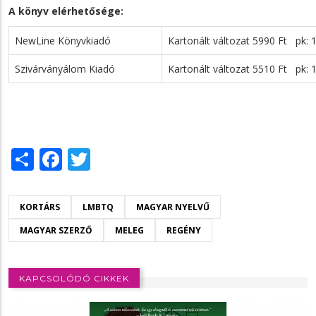
A könyv elérhetősége:
NewLine Könyvkiadó
Kartonált változat 5990 Ft pk: 
Szivárványálom Kiadó
Kartonált változat 5510 Ft pk: 
Share
Facebook
Twitter
KORTÁRS
LMBTQ
MAGYAR NYELVŰ
MAGYAR SZERZŐ
MELEG
REGÉNY
KAPCSOLÓDÓ CIKKEK