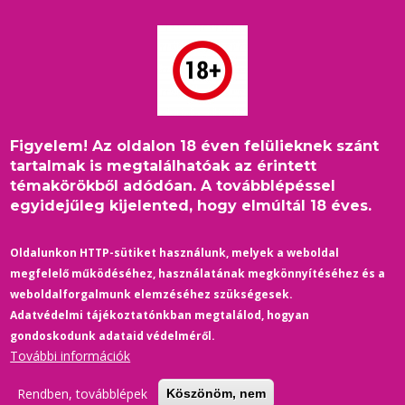
Ugrás
a
tartalomra
Figyelem! Az oldalon 18 éven felülieknek szánt
Címlap
/
2017
/
Stílus-Divat
/
Borotválkozás - de hogyan?
Morzsa
tartalmak is megtalálhatóak az érintett
témakörökből adódóan. A továbblépéssel
egyidejűleg kijelented, hogy elmúltál 18 éves.
STÍLUS-DIVAT
ÉLETMÓD
Borotválkozás - de hogyan?
Oldalunkon HTTP-sütiket használunk, melyek a weboldal
megfelelő működéséhez, használatának megkönnyítéséhez és a
01/12/2017
-
0 Hozzászólások
weboldalforgalmunk elemzéséhez szükségesek.
A férfiak többségének nagy gondot okoz a mindennapos sima
Adatvédelmi tájékoztatónkban megtalálod, hogyan
arcbőr elérése. Ezért gyűjtöttünk össze olyan praktikákat amik
gondoskodunk adataid védelméről.
segítségével könnyebben érhetjük el a tökéletesen sima arcbőrt.
További információk
A borotválkozások két félék lehetnek, a nedves valamint a száraz
borotválás.
Rendben, továbblépek
Köszönöm, nem