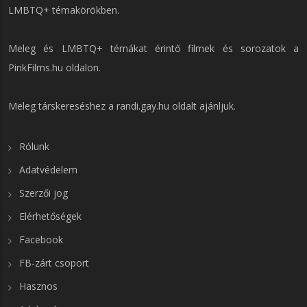
LMBTQ+ témakörökben.
Meleg és LMBTQ+ témákat érintő filmek és sorozatok a
PinkFilms.hu
oldalon.
Meleg társkereséshez a
randi.gay.hu
oldalt ajánljuk.
Rólunk
Adatvédelem
Szerzői jog
Elérhetőségek
Facebook
FB-zárt csoport
Hasznos