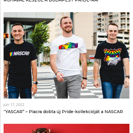
jún 17, 2022
“YASCAR” – Piacra dobta új Pride-kollekcióját a NASCAR