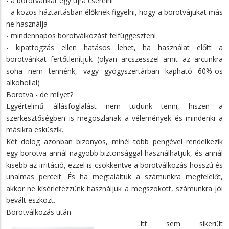
- a borotvánkat egy újra cserélni
- a közös háztartásban élőknek figyelni, hogy a borotvájukat más
ne használja
- mindennapos borotválkozást felfüggeszteni
- kipattogzás ellen hatásos lehet, ha használat előtt a
borotvánkat fertőtlenítjük (olyan arcszesszel amit az arcunkra
soha nem tennénk, vagy gyógyszertárban kapható 60%-os
alkohollal)
Borotva - de milyet?
Egyértelmű állásfoglalást nem tudunk tenni, hiszen a
szerkesztőségben is megoszlanak a vélemények és mindenki a
másikra esküszik.
Két dolog azonban bizonyos, minél több pengével rendelkezik
egy borotva annál nagyobb biztonsággal használhatjuk, és annál
kisebb az irritáció, ezzel is csökkentve a borotválkozás hosszú és
unalmas perceit. És ha megtaláltuk a számunkra megfelelőt,
akkor ne kísérletezzünk használjuk a megszokott, számunkra jól
bevált eszközt.
Borotválkozás után
Itt sem sikerült