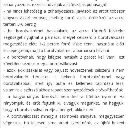
zuhanyozzunk, ezzel is növeljük a szőrszálak puhaságát
- ha nincs lehetőség a zuhanyozásra, javasolt az arcot töbször
langyos vizzel lemosni, esetleg forró vizes törölközőt az arcra
teríteni 3-6 percig
- ha borotvakrémet használunk, az arcra történő felvitelre
segítséget nyújthat a pamacs, melyet célszerű a borotválkozás
megkezdése előtt 1-2 percre forró vízbe tenni, használat előtt
lecsepegtetni, majd a borotvakrémet a pamacsra felvinni
- a borotvahab, hogy kifejtse hatását 2 percet kell várni, ezt
követően kezdjük meg a borotválkozást
- azok akik szakállat vagy bajuszt növesztenek célszerű a nem
borotválandó területet is bekenik borotvakrémmel vagy
borotvahabbal, mert így puha és kellemes tapintású lesz,
valamint a szőrszálakhoz tapadt szennyeződések eltávolíthatóak
- a hagyományos borotvát nem kell a bőrhöz nyomni. Ha
rányomjuk, és erőt fejtünk ki, elvágjuk magunkat, ha hagyjuk,
hogy a borotva súlya terelje a pengét, akkor nem
- A borotválkozást mindig a szőrnövés irányával megegyezően
végezzük. Ha teljesen sima arcot szeretnénk, az újból bekent