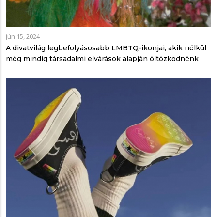
jún 15, 2024
A divatvilág legbefolyásosabb LMBTQ-ikonjai, akik nélkül
még mindig társadalmi elvárások alapján öltözködnénk