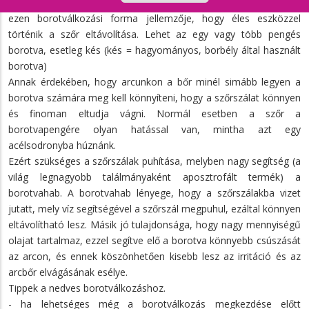
A nedves borotválás:
ezen borotválkozási forma jellemzője, hogy éles eszközzel
történik a szőr eltávolítása. Lehet az egy vagy több pengés
borotva, esetleg kés (kés = hagyományos, borbély által használt
borotva)
Annak érdekében, hogy arcunkon a bőr minél simább legyen a
borotva számára meg kell könnyíteni, hogy a szőrszálat könnyen
és finoman eltudja vágni. Normál esetben a szőr a
borotvapengére olyan hatással van, mintha azt egy
acélsodronyba húznánk.
Ezért szükséges a szőrszálak puhítása, melyben nagy segítség (a
világ legnagyobb találmányaként aposztrofált termék) a
borotvahab. A borotvahab lényege, hogy a szőrszálakba vizet
jutatt, mely víz segítségével a szőrszál megpuhul, ezáltal könnyen
eltávolítható lesz. Másik jó tulajdonsága, hogy nagy mennyiségű
olajat tartalmaz, ezzel segítve elő a borotva könnyebb csúszását
az arcon, és ennek köszönhetően kisebb lesz az irritáció és az
arcbőr elvágásának esélye.
Tippek a nedves borotválkozáshoz.
- ha lehetséges még a borotválkozás megkezdése előtt