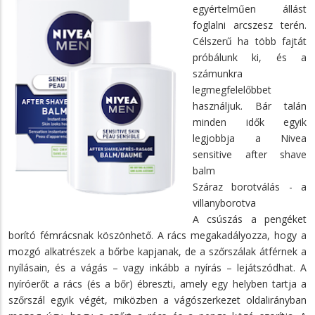
egyértelműen állást
foglalni arcszesz terén.
Célszerű ha több fajtát
próbálunk ki, és a
számunkra
legmegfelelőbbet
használjuk. Bár talán
minden idők egyik
legjobbja a Nivea
sensitive after shave
balm
Száraz borotválás - a
villanyborotva
A csúszás a pengéket
borító fémrácsnak köszönhető. A rács megakadályozza, hogy a
mozgó alkatrészek a bőrbe kapjanak, de a szőrszálak átférnek a
nyílásain, és a vágás – vagy inkább a nyírás – lejátszódhat. A
nyíróerőt a rács (és a bőr) ébreszti, amely egy helyben tartja a
szőrszál egyik végét, miközben a vágószerkezet oldalirányban