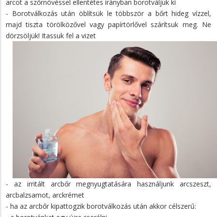
arcot a szőrnövéssel ellentétes irányban borotváljuk ki
- Borotválkozás után öblítsük le többször a bőrt hideg vízzel,
majd tiszta törölközővel vagy papírtörlővel szárítsuk meg. Ne
dörzsöljük! Itassuk fel a vizet
- az irritált arcbőr megnyugtatására használjunk arcszeszt,
arcbalzsamot, arckrémet
- ha az arcbőr kipattogzik borotválkozás után akkor célszerű: