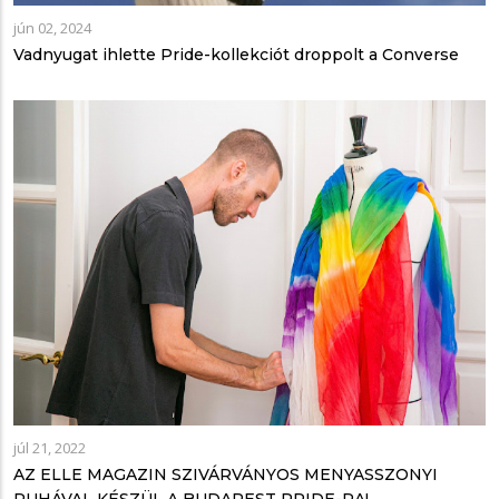
jún 02, 2024
Vadnyugat ihlette Pride-kollekciót droppolt a Converse
júl 21, 2022
AZ ELLE MAGAZIN SZIVÁRVÁNYOS MENYASSZONYI
RUHÁVAL KÉSZÜL A BUDAPEST PRIDE-RA!