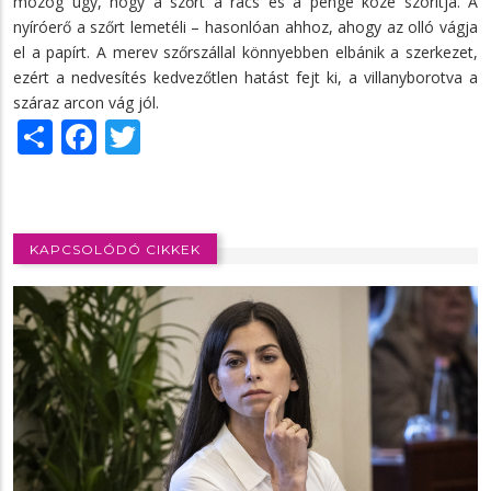
mozog úgy, hogy a szőrt a rács és a penge közé szorítja. A
nyíróerő a szőrt lemetéli – hasonlóan ahhoz, ahogy az olló vágja
el a papírt. A merev szőrszállal könnyebben elbánik a szerkezet,
ezért a nedvesítés kedvezőtlen hatást fejt ki, a villanyborotva a
száraz arcon vág jól.
Share
Facebook
Twitter
KAPCSOLÓDÓ CIKKEK