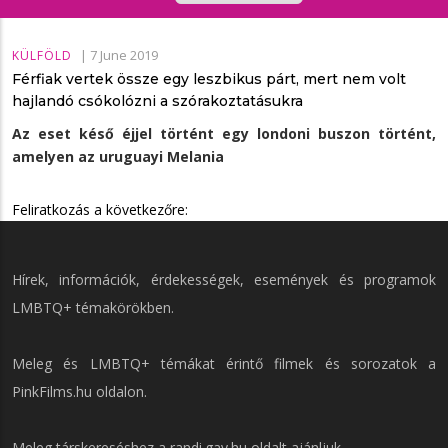
|
7 June 2019
KÜLFÖLD
Férfiak vertek össze egy leszbikus párt, mert nem volt
hajlandó csókolózni a szórakoztatásukra
Az eset késő éjjel történt egy londoni buszon történt,
amelyen az uruguayi Melania
Feliratkozás a következőre:
Hírek, információk, érdekességek, események és programok
LMBTQ+ témakörökben.
Meleg és LMBTQ+ témákat érintő filmek és sorozatok a
PinkFilms.hu
oldalon.
Meleg társkereséshez a
randi.gay.hu
oldalt ajánljuk.