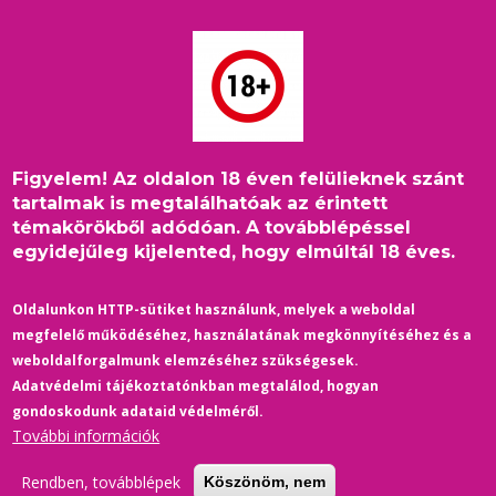
Ugrás
a
tartalomra
Figyelem! Az oldalon 18 éven felülieknek szánt
Címlap
/
leszbikus pár
Morzsa
tartalmak is megtalálhatóak az érintett
témakörökből adódóan. A továbblépéssel
egyidejűleg kijelented, hogy elmúltál 18 éves.
Oldalunkon HTTP-sütiket használunk, melyek a weboldal
megfelelő működéséhez, használatának megkönnyítéséhez és a
weboldalforgalmunk elemzéséhez szükségesek.
Adatvédelmi tájékoztatónkban megtalálod, hogyan
gondoskodunk adataid védelméről.
További információk
Rendben, továbblépek
Köszönöm, nem