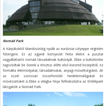
Nomád Park
A Kárpátoktól Mandzsúriáig nyúlik az eurázsiai sztyeppe végtelen
fűtengere. Ez az egyedi környezet hívta életre a pusztai
nagyállattartó nomád társadalmak kultúráját. Ebbe a kultúrkörbe
tagozódtak be őseink a Krisztus előtti első évezred közepétől, ez
formálta életmódjukat, társadalmukat, anyagi műveltségüket, de
az ezzel szorosan összefonódó hiedelemvilágukat és
művészetüket is.Ebbe a világba hívja felfedezőútra az Emlékpark
látogatóit a Nomád Park.