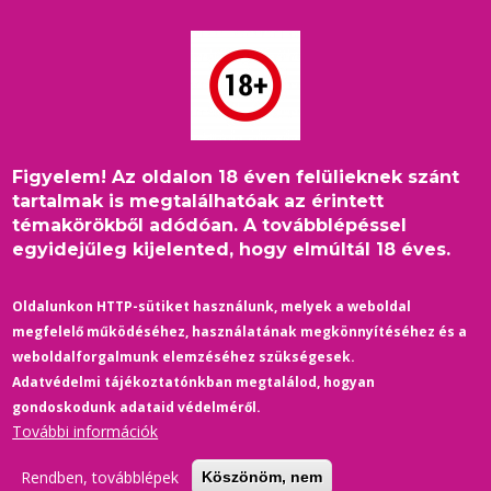
Ugrás
a
tartalomra
Figyelem! Az oldalon 18 éven felülieknek szánt
Címlap
/
Szabadidő-Randitippek
/
Morzsa
tartalmak is megtalálhatóak az érintett
Lépj át a múltba - Ópusztaszer, Nemzeti Történeti Emlékpark
témakörökből adódóan. A továbblépéssel
egyidejűleg kijelented, hogy elmúltál 18 éves.
Oldalunkon HTTP-sütiket használunk, melyek a weboldal
megfelelő működéséhez, használatának megkönnyítéséhez és a
weboldalforgalmunk elemzéséhez szükségesek.
Adatvédelmi tájékoztatónkban megtalálod, hogyan
gondoskodunk adataid védelméről.
További információk
Rendben, továbblépek
Köszönöm, nem