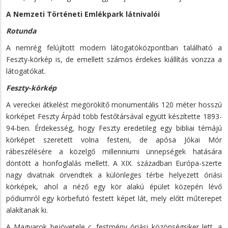
A Nemzeti Történeti Emlékpark látnivalói
Rotunda
A nemrég felújított modern látogatóközpontban található a
Feszty-körkép is, de emellett számos érdekes kiállítás vonzza a
látogatókat.
Feszty-körkép
A vereckei átkelést megörökítő monumentális 120 méter hosszú
körképet Feszty Árpád több festőtársával együtt készítette 1893-
94-ben. Érdekesség, hogy Feszty eredetileg egy bibliai témájú
körképet szeretett volna festeni, de apósa Jókai Mór
rábeszélésére a közelgő millenniumi ünnepségek hatására
döntött a honfoglalás mellett. A XIX. században Európa-szerte
nagy divatnak örvendtek a különleges térbe helyezett óriási
körképek, ahol a néző egy kör alakú épület közepén lévő
pódiumról egy körbefutó festett képet lát, mely előtt műterepet
alakítanak ki.
A Magyarok bejövetele c. festmény óriási közönségsiker lett, a