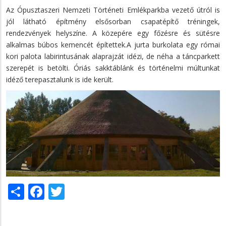
Az Ópusztaszeri Nemzeti Történeti Emlékparkba vezető útról is
jól látható építmény elsősorban csapatépítő tréningek,
rendezvények helyszíne. A közepére egy főzésre és sütésre
alkalmas búbos kemencét építettek.A jurta burkolata egy római
kori palota labirintusának alaprajzát idézi, de néha a táncparkett
szerepét is betölti. Óriás sakktáblánk és történelmi múltunkat
idéző terepasztalunk is ide került.
Share
Facebook
Twitter