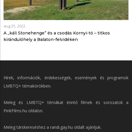
aug 25, 2022
A „káli Stonehenge” és a csodás Kornyi-tó – titkos
kirándulóhely a Balaton-felvidéken
Hírek, információk, érdekességek, események és programok
LMBTQ+ témakörökben.
Meleg és LMBTQ+ témákat érintő filmek és sorozatok a
PinkFilms.hu
oldalon.
Meleg társkereséshez a
randi.gay.hu
oldalt ajánljuk.