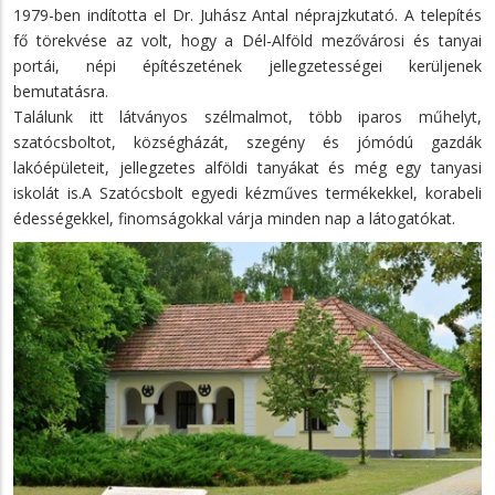
1979-ben indította el Dr. Juhász Antal néprajzkutató. A telepítés
fő törekvése az volt, hogy a Dél-Alföld mezővárosi és tanyai
portái, népi építészetének jellegzetességei kerüljenek
bemutatásra.
Találunk itt látványos szélmalmot, több iparos műhelyt,
szatócsboltot, községházát, szegény és jómódú gazdák
lakóépületeit, jellegzetes alföldi tanyákat és még egy tanyasi
iskolát is.A Szatócsbolt egyedi kézműves termékekkel, korabeli
édességekkel, finomságokkal várja minden nap a látogatókat.