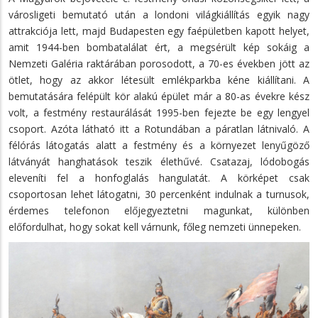
városligeti bemutató után a londoni világkiállítás egyik nagy
attrakciója lett, majd Budapesten egy faépületben kapott helyet,
amit 1944-ben bombatalálat ért, a megsérült kép sokáig a
Nemzeti Galéria raktárában porosodott, a 70-es években jött az
ötlet, hogy az akkor létesült emlékparkba kéne kiállítani. A
bemutatására felépült kör alakú épület már a 80-as évekre kész
volt, a festmény restaurálását 1995-ben fejezte be egy lengyel
csoport. Azóta látható itt a Rotundában a páratlan látnivaló. A
félórás látogatás alatt a festmény és a környezet lenyűgöző
látványát hanghatások teszik élethűvé. Csatazaj, lódobogás
eleveníti fel a honfoglalás hangulatát. A körképet csak
csoportosan lehet látogatni, 30 percenként indulnak a turnusok,
érdemes telefonon előjegyeztetni magunkat, különben
előfordulhat, hogy sokat kell várnunk, főleg nemzeti ünnepeken.