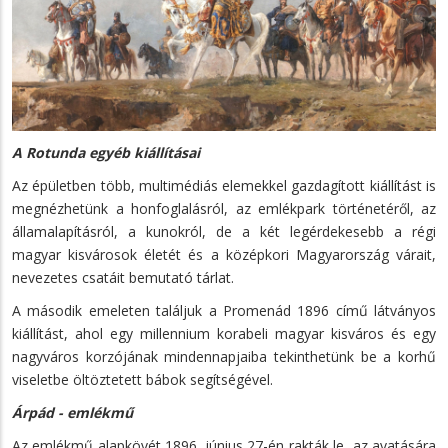
A Rotunda egyéb kiállításai
Az épületben több, multimédiás elemekkel gazdagított kiállítást is
megnézhetünk a honfoglalásról, az emlékpark történetéről, az
államalapításról, a kunokról, de a két legérdekesebb a régi
magyar kisvárosok életét és a középkori Magyarország várait,
nevezetes csatáit bemutató tárlat.
A második emeleten találjuk a Promenád 1896 című látványos
kiállítást, ahol egy millennium korabeli magyar kisváros és egy
nagyváros korzójának mindennapjaiba tekinthetünk be a korhű
viseletbe öltöztetett bábok segítségével.
Árpád - emlékmű
Az emlékmű alapkövét 1896. június 27-én rakták le, az avatására