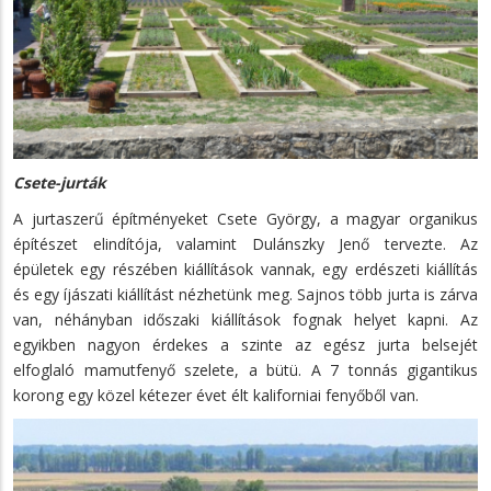
Csete-jurták
A jurtaszerű építményeket Csete György, a magyar organikus
építészet elindítója, valamint Dulánszky Jenő tervezte. Az
épületek egy részében kiállítások vannak, egy erdészeti kiállítás
és egy íjászati kiállítást nézhetünk meg. Sajnos több jurta is zárva
van, néhányban időszaki kiállítások fognak helyet kapni. Az
egyikben nagyon érdekes a szinte az egész jurta belsejét
elfoglaló mamutfenyő szelete, a bütü. A 7 tonnás gigantikus
korong egy közel kétezer évet élt kaliforniai fenyőből van.