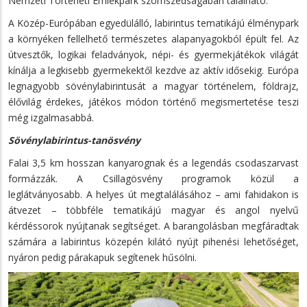
Nemzeti Történeti Emlékpark szomszédságában található.
A Közép-Európában egyedülálló, labirintus tematikájú élménypark
a környéken fellelhető természetes alapanyagokból épült fel. Az
útvesztők, logikai feladványok, népi- és gyermekjátékok világát
kínálja a legkisebb gyermekektől kezdve az aktív idősekig. Európa
legnagyobb sövénylabirintusát a magyar történelem, földrajz,
élővilág érdekes, játékos módon történő megismertetése teszi
még izgalmasabbá.
Sövénylabirintus-tanösvény
Falai 3,5 km hosszan kanyarognak és a legendás csodaszarvast
formázzák. A Csillagösvény programok közül a
leglátványosabb. A helyes út megtalálásához – ami fahidakon is
átvezet – többféle tematikájú magyar és angol nyelvű
kérdéssorok nyújtanak segítséget. A barangolásban megfáradtak
számára a labirintus közepén kilátó nyújt pihenési lehetőséget,
nyáron pedig párakapuk segítenek hűsölni.