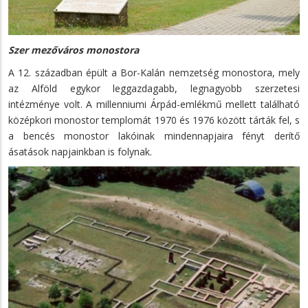
Szer mezőváros monostora
A 12. században épült a Bor-Kalán nemzetség monostora, mely
az Alföld egykor leggazdagabb, legnagyobb szerzetesi
intézménye volt. A millenniumi Árpád-emlékmű mellett található
középkori monostor templomát 1970 és 1976 között tárták fel, s
a bencés monostor lakóinak mindennapjaira fényt derítő
ásatások napjainkban is folynak.