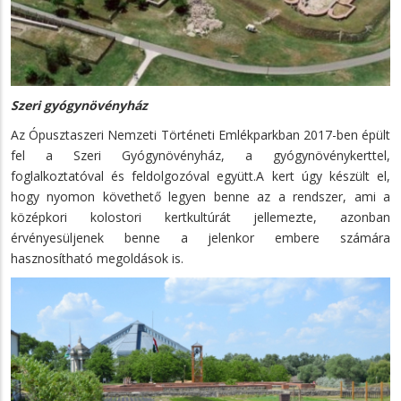
Szeri gyógynövényház
Az Ópusztaszeri Nemzeti Történeti Emlékparkban 2017-ben épült
fel a Szeri Gyógynövényház, a gyógynövénykerttel,
foglalkoztatóval és feldolgozóval együtt.A kert úgy készült el,
hogy nyomon követhető legyen benne az a rendszer, ami a
középkori kolostori kertkultúrát jellemezte, azonban
érvényesüljenek benne a jelenkor embere számára
hasznosítható megoldások is.