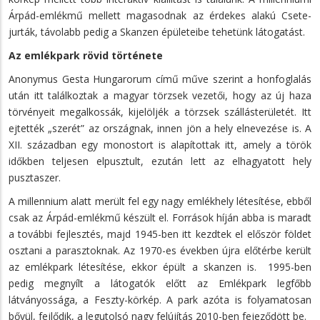
Árpád-emlékmű mellett magasodnak az érdekes alakú Csete-
jurták, távolabb pedig a Skanzen épületeibe tehetünk látogatást.
Az emlékpark rövid története
Anonymus Gesta Hungarorum című műve szerint a honfoglalás
után itt találkoztak a magyar törzsek vezetői, hogy az új haza
törvényeit megalkossák, kijelöljék a törzsek szállásterületét. Itt
ejtették „szerét” az országnak, innen jön a hely elnevezése is. A
XII. században egy monostort is alapítottak itt, amely a török
időkben teljesen elpusztult, ezután lett az elhagyatott hely
pusztaszer.
A millennium alatt merült fel egy nagy emlékhely létesítése, ebből
csak az Árpád-emlékmű készült el. Források híján abba is maradt
a további fejlesztés, majd 1945-ben itt kezdtek el először földet
osztani a parasztoknak. Az 1970-es években újra előtérbe került
az emlékpark létesítése, ekkor épült a skanzen is. 1995-ben
pedig megnyílt a látogatók előtt az Emlékpark legfőbb
látványossága, a Feszty-körkép. A park azóta is folyamatosan
bővül, fejlődik, a legutolsó nagy felújítás 2010-ben fejeződött be.