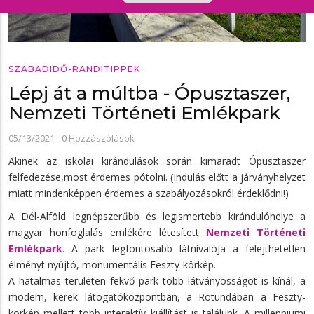
SZABADIDŐ-RANDITIPPEK
Lépj át a múltba - Ópusztaszer,
Nemzeti Történeti Emlékpark
05/13/2021
-
0 Hozzászólások
Akinek az iskolai kirándulások során kimaradt Ópusztaszer
felfedezése,most érdemes pótolni. (Indulás előtt a járványhelyzet
miatt mindenképpen érdemes a szabályozásokról érdeklődni!)
A Dél-Alföld legnépszerűbb és legismertebb kirándulóhelye a
magyar honfoglalás emlékére létesített
Nemzeti Történeti
Emlékpark
. A park legfontosabb látnivalója a felejthetetlen
élményt nyújtó, monumentális Feszty-körkép.
A hatalmas területen fekvő park több látványosságot is kínál, a
modern, kerek látogatóközpontban, a Rotundában a Feszty-
körkép mellett több interaktív kiállítást is találunk. A millenniumi