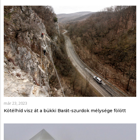
már 23, 2023
Kötélhíd visz át a bükki Barát-szurdok mélysége fölött