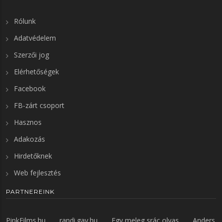
Rólunk
Adatvédelem
Szerzői jog
Elérhetőségek
Facebook
FB-zárt csoport
Hasznos
Adakozás
Hirdetőknek
Web fejlesztés
PARTNEREINK
PinkFilms.hu
randi.gay.hu
Egy meleg srác olvas
Anders