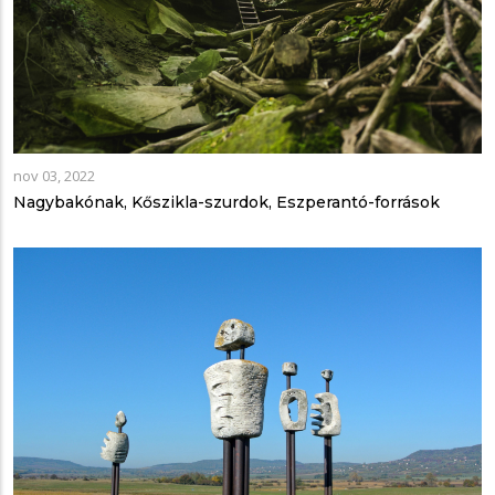
nov 03, 2022
Nagybakónak, Kőszikla-szurdok, Eszperantó-források