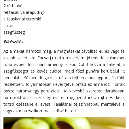
2 rúd fahéj
fél tasak vaníliapuding
1 teáskanál citromlé
cukor
szegfűszeg
Elkészítés:
Az almákat hámozd meg, a magházakat távolítsd el, és vágd fel
kisebb szeletekre. Facsarj rá citromlevet, majd tedd fel valamiben
több vízben főni, mint amennyi ellepi. Dobd hozzá a fahéjat, a
szegfűszeget és kevés cukrot, majd főzd puhára körülbelül 15
perc alatt. Közben dolgozd simára a tejben a pudingport, és több
részletben, folyamatosan kevergetve öntsd az almához. Forrald
össze három-négy perc alatt. Ha kevésbé szereted darabosan,
turmixold össze, szükség esetén még ízesíthetsz rajta. Ha kész,
töltsd csészébe a levest. Tálalásnál tejszínhabbal, mentalevéllel
vagy akár bazsalikommal is díszítheted.