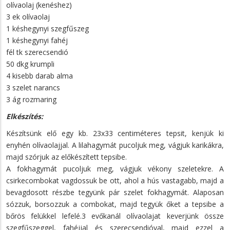
olívaolaj (kenéshez)
3 ek olívaolaj
1 késhegynyi szegfűszeg
1 késhegynyi fahéj
fél tk szerecsendió
50 dkg krumpli
4 kisebb darab alma
3 szelet narancs
3 ág rozmaring
Elkészítés:
Készítsünk elő egy kb. 23x33 centiméteres tepsit, kenjük ki
enyhén olívaolajjal. A lilahagymát pucoljuk meg, vágjuk karikákra,
majd szórjuk az előkészített tepsibe.
A fokhagymát pucoljuk meg, vágjuk vékony szeletekre. A
csirkecombokat vagdossuk be ott, ahol a hús vastagabb, majd a
bevagdosott részbe tegyünk pár szelet fokhagymát. Alaposan
sózzuk, borsozzuk a combokat, majd tegyük őket a tepsibe a
bőrös felükkel lefelé.3 evőkanál olívaolajat keverjünk össze
szegfűszeggel, fahéjjal és szerecsendióval, majd ezzel a