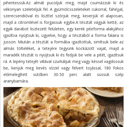
pihentessük.Az almát pucoljuk meg, majd csumázzuk ki és
vékonyan szeleteljük fel. A gyümölcsszeleteket cukorral, fahéjjal,
szerecsendióval és liszttel szórjuk meg, keverjük el alaposan,
majd a citromlével is forgassuk egybe.A tésztát vágjuk ketté, az
egyik darabot lisztezett felületen, egy kerek piteforma alakjához
igazítva nyújtsuk ki, ügyelve, hogy a tésztából a forma falaira is
jusson. Miután a tésztát a formába igazítottuk, simítsuk bele az
almás tölteléket, a tetejére tegyünk kockázott vajat, majd a
maradék tésztát is nyújtsuk ki és fedjük be vele a pitét, igazítsuk
rá. A lepény tetejét villával szurkáljuk meg vagy késsel vagdossuk
be, kenjük meg kevés vízzel vagy felvert tojással, 180 fokos
előmelegített sütőben 30-50 perc alatt süssük szép
aranybarnára.