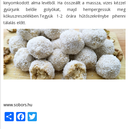
kinyomkodott alma levéből. Ha összeállt a massza, vizes kézzel
gyúrjunk belőle golyókat, majd hempergessük meg
kókuszreszelékben.Tegyük 1-2 órára hűtőszekrénybe pihenni
tálalás előtt.
www.sobors.hu
Share
Facebook
Twitter