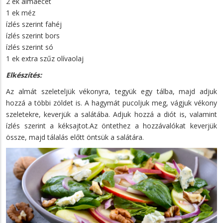
2 ek almaecet
1 ek méz
ízlés szerint fahéj
ízlés szerint bors
ízlés szerint só
1 ek extra szűz olívaolaj
Elkészítés:
Az almát szeleteljük vékonyra, tegyük egy tálba, majd adjuk
hozzá a többi zöldet is. A hagymát pucoljuk meg, vágjuk vékony
szeletekre, keverjük a salátába. Adjuk hozzá a diót is, valamint
ízlés szerint a kéksajtot.Az öntethez a hozzávalókat keverjük
össze, majd tálalás előtt öntsük a salátára.