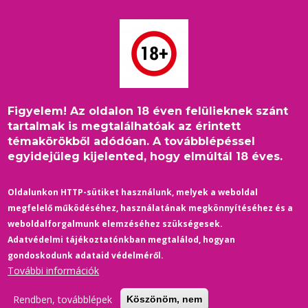
Ugrás
a
tartalomra
Figyelem! Az oldalon 18 éven felülieknek szánt
Címlap
/
Konyha-Gasztronómia
/
Morzsa
tartalmak is megtalálhatóak az érintett
A 10 LEGJOBB RECEPT ALMÁVAL: NEM CSAK
témakörökből adódóan. A továbblépéssel
SÜTEMÉNYEKBE, SÓS ÉTELEKBE IS KERÜLHET
egyidejűleg kijelented, hogy elmúltál 18 éves.
Oldalunkon HTTP-sütiket használunk, melyek a weboldal
megfelelő működéséhez, használatának megkönnyítéséhez és a
weboldalforgalmunk elemzéséhez szükségesek.
Adatvédelmi tájékoztatónkban megtalálod, hogyan
gondoskodunk adataid védelméről.
További információk
Rendben, továbblépek
Köszönöm, nem