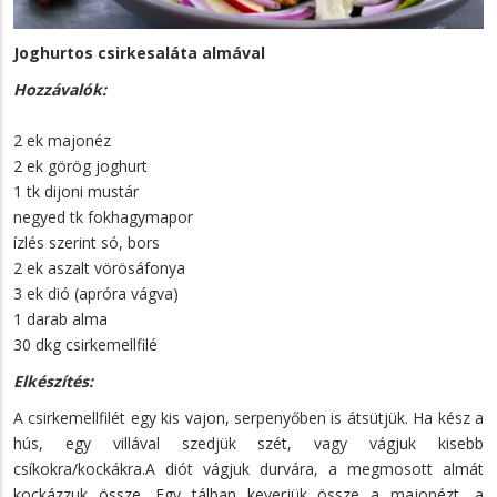
Joghurtos csirkesaláta almával
Hozzávalók:
2 ek majonéz
2 ek görög joghurt
1 tk dijoni mustár
negyed tk fokhagymapor
ízlés szerint só, bors
2 ek aszalt vörösáfonya
3 ek dió (apróra vágva)
1 darab alma
30 dkg csirkemellfilé
Elkészítés:
A csirkemellfilét egy kis vajon, serpenyőben is átsütjük. Ha kész a
hús, egy villával szedjük szét, vagy vágjuk kisebb
csíkokra/kockákra.A diót vágjuk durvára, a megmosott almát
kockázzuk össze. Egy tálban keverjük össze a majonézt, a