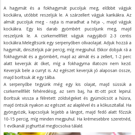
A hagymát és a fokhagymát pucoljuk meg, előbbit vágjuk
kockákra, utóbbit reszeljük le. A szárzellert vágjuk karikákra. Az
almát pucoljuk meg - rajta is maradhat a héja -, majd vágjuk
kockákra. Egy kis darab gyömbért pucoljunk meg, majd
reszeljünk le. A csirkemellfilét vágjuk nagyjából 2-3 centis
kockákra.Melegítsünk egy serpenyőben olívaolajat. Adjuk hozzá a
hagymát, dinszteljük pár percig, míg megpuhul. Ekkor dobjuk rá a
fokhagymát és a gyömbért, majd az almát és a zellert, 1-2 perc
alatt keverjük át őket, míg a fokhagyma illatozni nem kezd.
Keverjük bele a curryt is. Az egészet keverjük jó alaposan össze,
majd borítsuk át egy tálba.
A serpenyőbe tegyünk még egy kis olajat, majd süssük a
csirkemellfilét fehéredésig, az sem baj, ha itt-ott picit lepirul.
Borítsuk vissza a félretett zöldségeket és gyümölcsöt a húsra,
majd öntsük nyakon az egészet az alaplével és a kókuszitallal. Ha
gyöngyözik, kapcsoljuk lejjebb a lángot, majd fedő alatt főzzük
10-15 percig, míg minden megpuhul. Ha krémesebbre szeretnéd,
1 evőkanál joghurttal meglocsolva tálald.