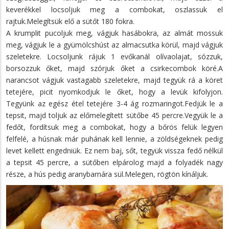
keverékkel locsoljuk meg a combokat, oszlassuk el
rajtuk.Melegítsük elő a sütőt 180 fokra.
A krumplit pucoljuk meg, vágjuk hasábokra, az almát mossuk
meg, vágjuk le a gyümölcshúst az almacsutka körül, majd vágjuk
szeletekre. Locsoljunk rájuk 1 evőkanál olívaolajat, sózzuk,
borsozzuk őket, majd szórjuk őket a csirkecombok köré.A
narancsot vágjuk vastagabb szeletekre, majd tegyük rá a köret
tetejére, picit nyomkodjuk le őket, hogy a levük kifolyjon.
Tegyünk az egész étel tetejére 3-4 ág rozmaringot.Fedjük le a
tepsit, majd toljuk az előmelegített sütőbe 45 percre.Vegyük le a
fedőt, fordítsuk meg a combokat, hogy a bőrös felük legyen
felfelé, a húsnak már puhának kell lennie, a zöldségeknek pedig
levet kellett engedniük. Ez nem baj, sőt, tegyük vissza fedő nélkül
a tepsit 45 percre, a sütőben elpárolog majd a folyadék nagy
része, a hús pedig aranybarnára sül.Melegen, rögtön kínáljuk.