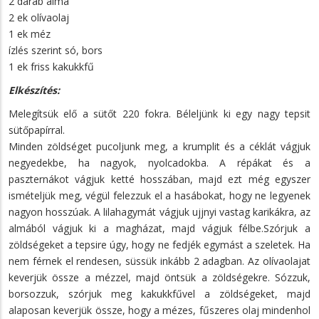
2 darab alma
2 ek olívaolaj
1 ek méz
ízlés szerint só, bors
1 ek friss kakukkfű
Elkészítés:
Melegítsük elő a sütőt 220 fokra. Béleljünk ki egy nagy tepsit
sütőpapírral.
Minden zöldséget pucoljunk meg, a krumplit és a céklát vágjuk
negyedekbe, ha nagyok, nyolcadokba. A répákat és a
paszternákot vágjuk ketté hosszában, majd ezt még egyszer
ismételjük meg, végül felezzuk el a hasábokat, hogy ne legyenek
nagyon hosszúak. A lilahagymát vágjuk ujjnyi vastag karikákra, az
almából vágjuk ki a magházat, majd vágjuk félbe.Szórjuk a
zöldségeket a tepsire úgy, hogy ne fedjék egymást a szeletek. Ha
nem férnek el rendesen, süssük inkább 2 adagban. Az olívaolajat
keverjük össze a mézzel, majd öntsük a zöldségekre. Sózzuk,
borsozzuk, szórjuk meg kakukkfűvel a zöldségeket, majd
alaposan keverjük össze, hogy a mézes, fűszeres olaj mindenhol