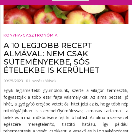
KONYHA-GASZTRONÓMIA
A 10 LEGJOBB RECEPT
ALMÁVAL: NEM CSAK
SÜTEMÉNYEKBE, SÓS
ÉTELEKBE IS KERÜLHET
09/25/2023
-
0 Hozzászólások
Egyik legismertebb gyümölcsünk, szerte a világon termesztik,
fogyasztják a több ezer fajta valamelyikét. Az alma becsét, jó
hírét, a gyógyító erejébe vetett ősi hitet jelzi az is, hogy több nép
mitológiájában is szerepel.Gyümölcssav, almasav tartalma a
belek és a máj működésére fejt ki jó hatást. Az alma a szervezet
egészére méregtelenítő, tisztító hatású, így például
tehermentesíti a vesét, csökkenti a vesekő és húgysavképződést