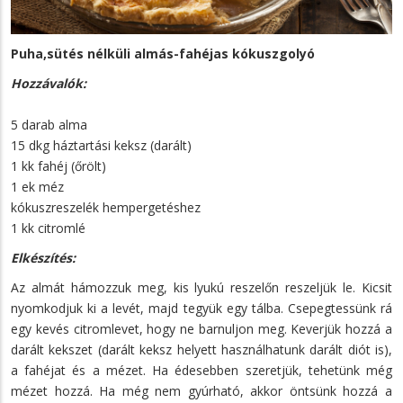
Puha,sütés nélküli almás-fahéjas kókuszgolyó
Hozzávalók:
5 darab alma
15 dkg háztartási keksz (darált)
1 kk fahéj (őrölt)
1 ek méz
kókuszreszelék hempergetéshez
1 kk citromlé
Elkészítés:
Az almát hámozzuk meg, kis lyukú reszelőn reszeljük le. Kicsit
nyomkodjuk ki a levét, majd tegyük egy tálba. Csepegtessünk rá
egy kevés citromlevet, hogy ne barnuljon meg. Keverjük hozzá a
darált kekszet (darált keksz helyett használhatunk darált diót is),
a fahéjat és a mézet. Ha édesebben szeretjük, tehetünk még
mézet hozzá. Ha még nem gyúrható, akkor öntsünk hozzá a