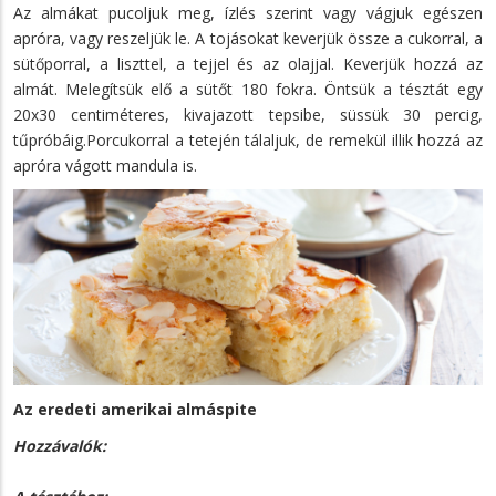
Az almákat pucoljuk meg, ízlés szerint vagy vágjuk egészen
apróra, vagy reszeljük le. A tojásokat keverjük össze a cukorral, a
sütőporral, a liszttel, a tejjel és az olajjal. Keverjük hozzá az
almát. Melegítsük elő a sütőt 180 fokra. Öntsük a tésztát egy
20x30 centiméteres, kivajazott tepsibe, süssük 30 percig,
tűpróbáig.Porcukorral a tetején tálaljuk, de remekül illik hozzá az
apróra vágott mandula is.
Az eredeti amerikai almáspite
Hozzávalók: