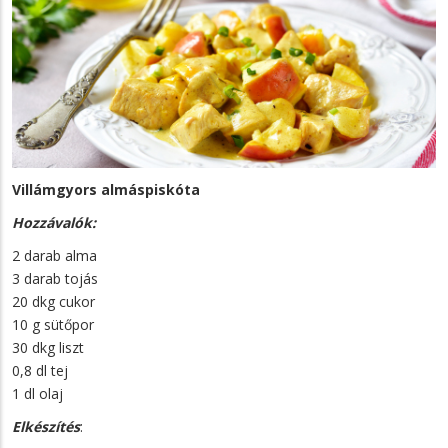
Villámgyors almáspiskóta
Hozzávalók:
2 darab alma
3 darab tojás
20 dkg cukor
10 g sütőpor
30 dkg liszt
0,8 dl tej
1 dl olaj
Elkészítés
: