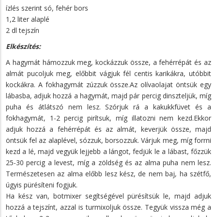
ízlés szerint só, fehér bors
1,2 liter alaplé
2 dl tejszín
Elkészítés:
A hagymát hámozzuk meg, kockázzuk össze, a fehérrépát és az
almát pucoljuk meg, előbbit vágjuk fél centis karikákra, utóbbit
kockákra. A fokhagymát zúzzuk össze.Az olívaolajat öntsük egy
lábasba, adjuk hozzá a hagymát, majd pár percig dinszteljük, míg
puha és átlátszó nem lesz. Szórjuk rá a kakukkfüvet és a
fokhagymát, 1-2 percig pirítsuk, míg illatozni nem kezd.Ekkor
adjuk hozzá a fehérrépát és az almát, keverjük össze, majd
öntsük fel az alaplével, sózzuk, borsozzuk. Várjuk meg, míg forrni
kezd a lé, majd vegyük lejjebb a lángot, fedjük le a lábast, főzzük
25-30 percig a levest, míg a zöldség és az alma puha nem lesz.
Természetesen az alma előbb lesz kész, de nem baj, ha szétfő,
úgyis pürésíteni fogjuk.
Ha kész van, botmixer segítségével pürésítsük le, majd adjuk
hozzá a tejszínt, azzal is turmixoljuk össze. Tegyük vissza még a