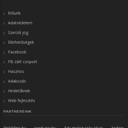
Rólunk
Adatvédelem
Szerzői jog
Elérhetőségek
Facebook
FB-zárt csoport
Hasznos
Adakozás
Hirdetőknek
Web fejlesztés
PARTNEREINK
PinkFilms.hu
randi.gay.hu
Egy meleg srác olvas
Anders