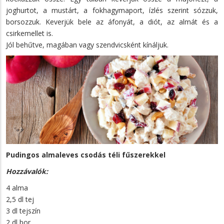
joghurtot, a mustárt, a fokhagymaport, ízlés szerint sózzuk,
borsozzuk. Keverjük bele az áfonyát, a diót, az almát és a
csirkemellet is.
Jól behűtve, magában vagy szendvicsként kínáljuk.
Pudingos almaleves csodás téli fűszerekkel
Hozzávalók:
4 alma
2,5 dl tej
3 dl tejszín
2 dl bor