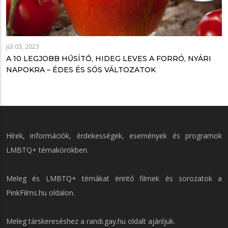
júl 03, 2023
A 10 LEGJOBB HŰSÍTŐ, HIDEG LEVES A FORRÓ, NYÁRI
NAPOKRA – ÉDES ÉS SÓS VÁLTOZATOK
Hírek, információk, érdekességek, események és programok
LMBTQ+ témakörökben.
Meleg és LMBTQ+ témákat érintő filmek és sorozatok a
PinkFilms.hu
oldalon.
Meleg társkereséshez a
randi.gay.hu
oldalt ajánljuk.