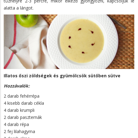
tűzhelyre 2-3 percre, mikor elkezd gyöngyözni, kapcsoljuk le
alatta a lángot.
Illatos őszi zöldségek és gyümölcsök sütőben sütve
Hozzávalók:
2 darab fehérrépa
4 kisebb darab cékla
4 darab krumpli
2 darab paszternák
4 darab répa
2 fej lilahagyma