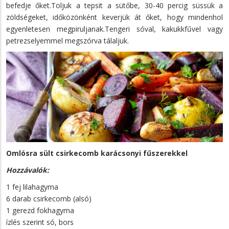
befedje őket.Toljuk a tepsit a sütőbe, 30-40 percig süssük a
zöldségeket, időközönként keverjük át őket, hogy mindenhol
egyenletesen megpiruljanak.Tengeri sóval, kakukkfűvel vagy
petrezselyemmel megszórva tálaljuk.
Omlósra sült csirkecomb karácsonyi fűszerekkel
Hozzávalók:
1 fej lilahagyma
6 darab csirkecomb (alsó)
1 gerezd fokhagyma
ízlés szerint só, bors