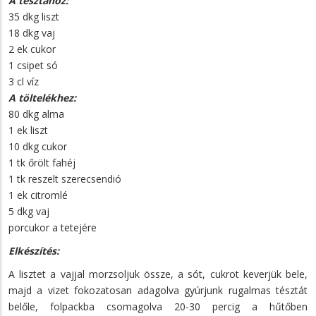
A tésztához:
35 dkg liszt
18 dkg vaj
2 ek cukor
1 csipet só
3 cl víz
A töltelékhez:
80 dkg alma
1 ek liszt
10 dkg cukor
1 tk őrölt fahéj
1 tk reszelt szerecsendió
1 ek citromlé
5 dkg vaj
porcukor a tetejére
Elkészítés:
A lisztet a vajjal morzsoljuk össze, a sót, cukrot keverjük bele,
majd a vizet fokozatosan adagolva gyúrjunk rugalmas tésztát
belőle, folpackba csomagolva 20-30 percig a hűtőben