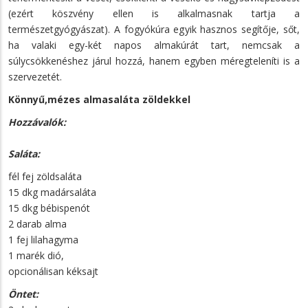
(ezért köszvény ellen is alkalmasnak tartja a
természetgyógyászat). A fogyókúra egyik hasznos segítője, sőt,
ha valaki egy-két napos almakúrát tart, nemcsak a
súlycsökkenéshez járul hozzá, hanem egyben méregteleníti is a
szervezetét.
Könnyű,mézes almasaláta zöldekkel
Hozzávalók:
Saláta:
fél fej zöldsaláta
15 dkg madársaláta
15 dkg bébispenót
2 darab alma
1 fej lilahagyma
1 marék dió,
opcionálisan kéksajt
Öntet: