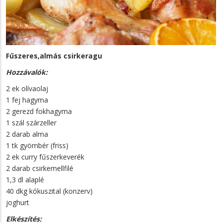
Fűszeres,almás csirkeragu
Hozzávalók:
2 ek olívaolaj
1 fej hagyma
2 gerezd fokhagyma
1 szál szárzeller
2 darab alma
1 tk gyömbér (friss)
2 ek curry fűszerkeverék
2 darab csirkemellfilé
1,3 dl alaplé
40 dkg kókuszital (konzerv)
joghurt
Elkészítés: