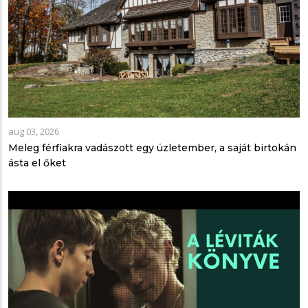
aug 03, 2026
Meleg férfiakra vadászott egy üzletember, a saját birtokán
ásta el őket