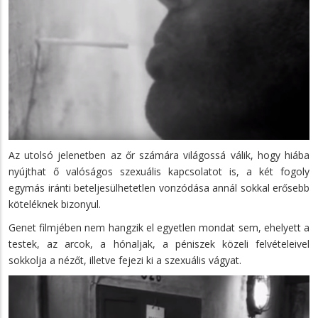
Az utolsó jelenetben az őr számára világossá válik, hogy hiába
nyújthat ő valóságos szexuális kapcsolatot is, a két fogoly
egymás iránti beteljesülhetetlen vonzódása annál sokkal erősebb
köteléknek bizonyul.
Genet filmjében nem hangzik el egyetlen mondat sem, ehelyett a
testek, az arcok, a hónaljak, a péniszek közeli felvételeivel
sokkolja a nézőt, illetve fejezi ki a szexuális vágyat.