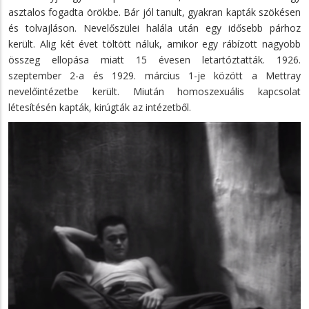
asztalos fogadta örökbe. Bár jól tanult, gyakran kapták szökésen
és tolvajláson. Nevelőszülei halála után egy idősebb párhoz
került. Alig két évet töltött náluk, amikor egy rábízott nagyobb
összeg ellopása miatt 15 évesen letartóztatták. 1926.
szeptember 2-a és 1929. március 1-je között a Mettray
nevelőintézetbe került. Miután homoszexuális kapcsolat
létesítésén kapták, kirúgták az intézetből.