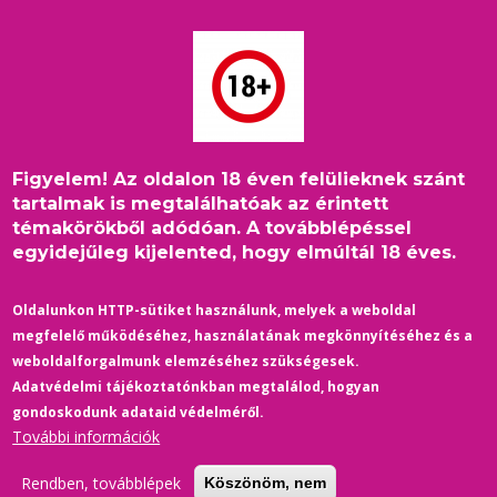
Ugrás
a
tartalomra
Figyelem! Az oldalon 18 éven felülieknek szánt
Címlap
/
2019
/
Film-Színház
/
Morzsa
tartalmak is megtalálhatóak az érintett
100 éves a meleg filmművészet: A szerelem dala / Un chant
témakörökből adódóan. A továbblépéssel
d'amour (1950)
egyidejűleg kijelented, hogy elmúltál 18 éves.
Oldalunkon HTTP-sütiket használunk, melyek a weboldal
megfelelő működéséhez, használatának megkönnyítéséhez és a
weboldalforgalmunk elemzéséhez szükségesek.
Adatvédelmi tájékoztatónkban megtalálod, hogyan
gondoskodunk adataid védelméről.
További információk
Rendben, továbblépek
Köszönöm, nem