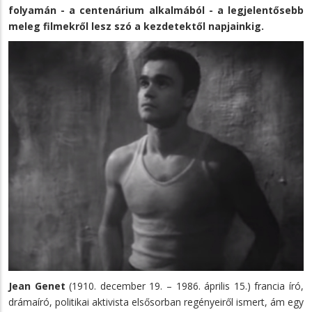
folyamán - a centenárium alkalmából - a legjelentősebb
meleg filmekről lesz szó a kezdetektől napjainkig.
Jean Genet
(1910. december 19. – 1986. április 15.) francia író,
drámaíró, politikai aktivista elsősorban regényeiről ismert, ám egy