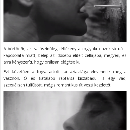
A börtönőr, aki valószínűleg féltékeny a foglyokra azok virtuális
kapcsolata miatt, belép az idősebb elítélt cellájába, megveri, és
arra kényszeríti, hogy orálisan elégítse ki.
Ezt követően a fogvatartott fantáziavilága elevenedik meg a
vásznon. Ő és fiatalabb rabtársa kiszabadul, s egy vad,
szexuálisan túlfűtött, mégis romantikus út veszi kezdetét.