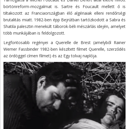
börtönreform-mozgalmat is. Sartre és Foucault mellett ő is
tiltakozott az Franciaországban élő algériaiak elleni rendőrségi
brutalitás miatt. 1982-ben épp Bejrútban tartózkodott a Sabra és
Shatila palesztin menekült táborok-béli mészárlás idején, amelyet
több munkájában is feldolgozott.
Legfontosabb regényei a Querelle de Brest (amelyből Rainer
Werner Fassbinder 1982-ben készített filmet Querelle, szerződés
az ördöggel címen filmet) és az Egy tolvaj naplója.