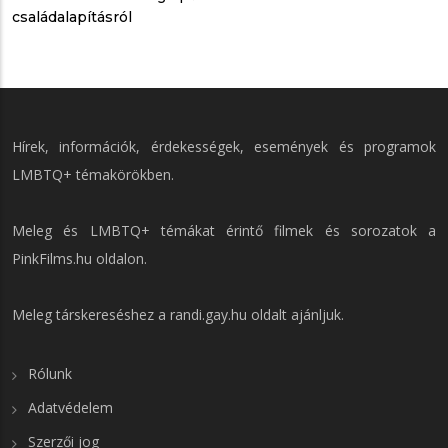
családalapításról
Hírek, információk, érdekességek, események és programok
LMBTQ+ témakörökben.
Meleg és LMBTQ+ témákat érintő filmek és sorozatok a
PinkFilms.hu
oldalon.
Meleg társkereséshez a
randi.gay.hu
oldalt ajánljuk.
Rólunk
Adatvédelem
Szerzői jog