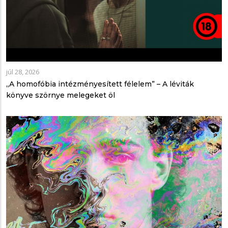
júl 28, 2026
„A homofóbia intézményesített félelem” – A léviták
könyve szörnye melegeket öl