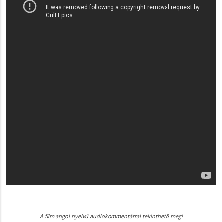
A film angol nyelvű audiokommentárral tekinthető meg!