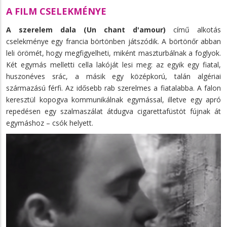
A FILM CSELEKMÉNYE
A szerelem dala (Un chant d'amour)
című alkotás
cselekménye egy francia börtönben játszódik. A börtönőr abban
leli örömét, hogy megfigyelheti, miként maszturbálnak a foglyok.
Két egymás melletti cella lakóját lesi meg: az egyik egy fiatal,
huszonéves srác, a másik egy középkorú, talán algériai
származású férfi. Az idősebb rab szerelmes a fiatalabba. A falon
keresztül kopogva kommunikálnak egymással, illetve egy apró
repedésen egy szalmaszálat átdugva cigarettafüstöt fújnak át
egymáshoz – csók helyett.