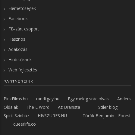
Elérhetőségek
Facebook
FB-zárt csoport
Hasznos
Adakozás
Hirdetőknek
Web fejlesztés
PARTNEREINK
PinkFilms.hu
randi.gay.hu
Egy meleg srác olvas
Anders
Oldalak
The L Word
Az Uranista
Stíler blog
Spirit Színház
HIVSZURES.HU
Török Benjamin - Forest
queerlife.co