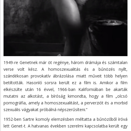
1949-re Genetnek már öt regénye, három drámája és számtalan
verse volt kész. A homoszexualitás és a bűnözés nyílt,
szándékosan provokatív ábrázolása miatt műveit több helyen
betiltották. Hasonló sorsra került ez a film is. Amikor a film
elkészülte után 16 évvel, 1966-ban Kaliforniában be akarták
mutatni az alkotást, a bíróság kimondta, hogy a film „olcsó
pornográfia, amely a homoszexualitást, a perverziót és a morbid
szexuális vágyakat próbálná népszerűsíteni.”
1952-ben Sartre komoly elemzésben méltatta a bűnözőből íróvá
lett Genet-t. A hatvanas években szerelmi kapcsolatba került egy