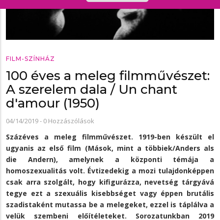
FILM-SZÍNHÁZ
100 éves a meleg filmművészet:
A szerelem dala / Un chant
d'amour (1950)
04/14/2019
-
0 Hozzászólások
Százéves a meleg filmművészet. 1919-ben készült el
ugyanis az első film (Mások, mint a többiek/Anders als
die Andern), amelynek a központi témája a
homoszexualitás volt. Évtizedekig a mozi tulajdonképpen
csak arra szolgált, hogy kifigurázza, nevetség tárgyává
tegye ezt a szexuális kisebbséget vagy éppen brutális
szadistaként mutassa be a melegeket, ezzel is táplálva a
velük szembeni előítéleteket. Sorozatunkban 2019