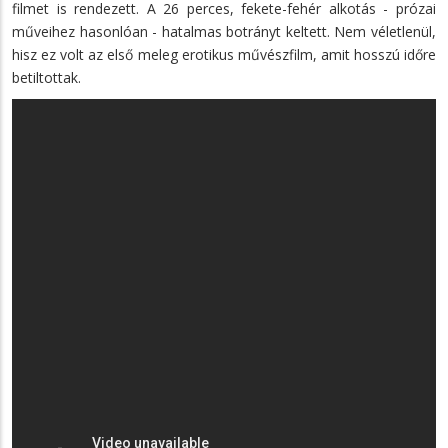
filmet is rendezett. A 26 perces, fekete-fehér alkotás - prózai
műveihez hasonlóan - hatalmas botrányt keltett. Nem véletlenül,
hisz ez volt az első meleg erotikus művészfilm, amit hosszú időre
betiltottak.