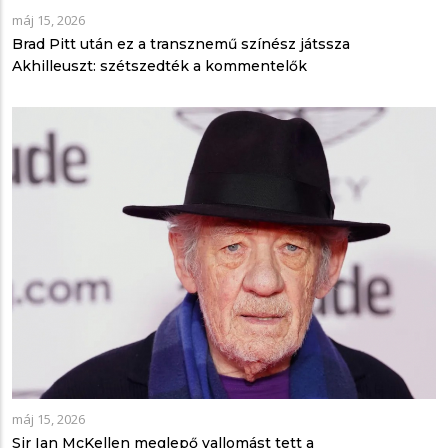
máj 15, 2026
Brad Pitt után ez a transznemű színész játssza
Akhilleuszt: szétszedték a kommentelők
máj 15, 2026
Sir Ian McKellen meglepő vallomást tett a