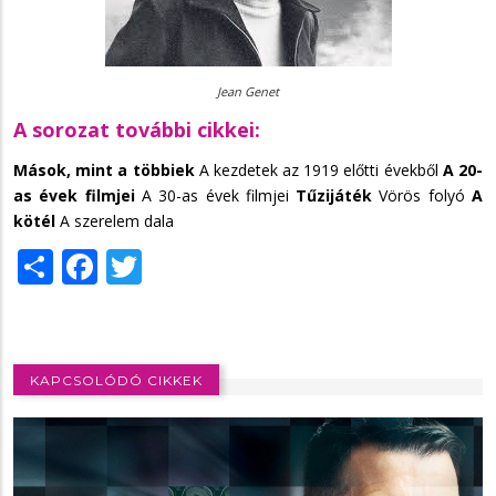
Jean Genet
A sorozat további cikkei:
Mások, mint a többiek
A kezdetek az 1919 előtti évekből
A 20-
as évek filmjei
A 30-as évek filmjei
Tűzijáték
Vörös folyó
A
kötél
A szerelem dala
Share
Facebook
Twitter
KAPCSOLÓDÓ CIKKEK