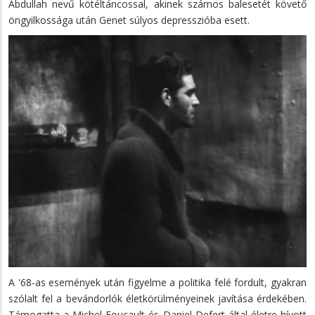
Abdullah nevű kötéltáncossal, akinek számos balesetét követő
öngyilkossága után Genet súlyos depresszióba esett.
A '68-as események után figyelme a politika felé fordult, gyakran
szólalt fel a bevándorlók életkörülményeinek javítása érdekében.
Támogatta a Michel Foucault és Daniel Defert által életre hívott