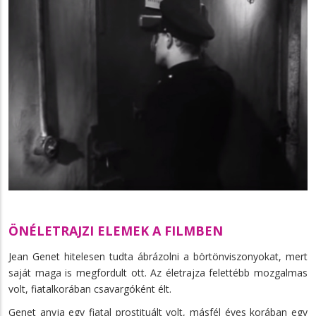
ÖNÉLETRAJZI ELEMEK A FILMBEN
Jean Genet hitelesen tudta ábrázolni a börtönviszonyokat, mert
saját maga is megfordult ott. Az életrajza felettébb mozgalmas
volt, fiatalkorában csavargóként élt.
Genet anyja egy fiatal prostituált volt, másfél éves korában egy