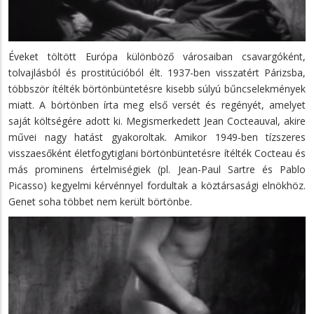
Éveket töltött Európa különböző városaiban csavargóként,
tolvajlásból és prostitúcióból élt. 1937-ben visszatért Párizsba,
többször ítélték börtönbüntetésre kisebb súlyú bűncselekmények
miatt. A börtönben írta meg első versét és regényét, amelyet
saját költségére adott ki. Megismerkedett Jean Cocteauval, akire
művei nagy hatást gyakoroltak. Amikor 1949-ben tízszeres
visszaesőként életfogytiglani börtönbüntetésre ítélték Cocteau és
más prominens értelmiségiek (pl. Jean-Paul Sartre és Pablo
Picasso) kegyelmi kérvénnyel fordultak a köztársasági elnökhöz.
Genet soha többet nem került börtönbe.