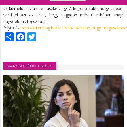
minden olyan hiba, amit a kíváncsi tekintetek hamar kiszúrnának,
és kiemeld azt, amire büszke vagy. A legfontosabb, hogy alapból
vesd el azt az elvet, hogy nagyobb méretű ruhában majd
nagyobbnak fogsz tűnni.
folytatás:
http://stiler.blog.hu/2017/03/06/3_tipp_hogy_magasabbna
Share
Facebook
Twitter
KAPCSOLÓDÓ CIKKEK