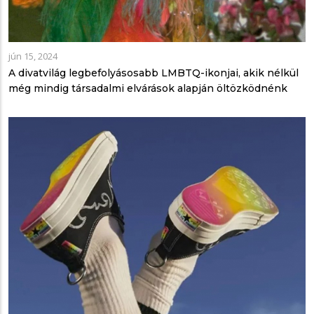
jún 15, 2024
A divatvilág legbefolyásosabb LMBTQ-ikonjai, akik nélkül
még mindig társadalmi elvárások alapján öltözködnénk