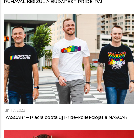
RUHÁVAL KÉSZÜL A BUDAPEST PRIDE-RA!
jún 17, 2022
“YASCAR” – Piacra dobta új Pride-kollekcióját a NASCAR