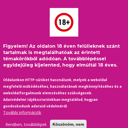
Ugrás
a
tartalomra
Figyelem! Az oldalon 18 éven felülieknek szánt
Címlap
/
2017
/
Stílus-Divat
/
Morzsa
tartalmak is megtalálhatóak az érintett
3 TIPP, HOGY MAGASABBNAK TŰNJ
témakörökből adódóan. A továbblépéssel
egyidejűleg kijelented, hogy elmúltál 18 éves.
STÍLUS-DIVAT
ÉLETMÓD
Oldalunkon HTTP-sütiket használunk, melyek a weboldal
3 TIPP, HOGY MAGASABBNAK
megfelelő működéséhez, használatának megkönnyítéséhez és a
TŰNJ
weboldalforgalmunk elemzéséhez szükségesek.
Adatvédelmi tájékoztatónkban megtalálod, hogyan
03/06/2017
-
0 Hozzászólások
gondoskodunk adataid védelméről.
A jó megjelenéshez szükség van ízlésre, stílusra és arra, hogy jól
További információk
ismerd a testedet. Ha ezt a hármat jól tudod alkalmazni, akkor
úgy tudod összeállítani a napi szettedet, hogy rejtve marad
Rendben, továbblépek
Köszönöm, nem