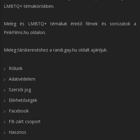
LMBTQ+ témakörökben.
Meleg és LMBTQ+ témákat érintő filmek és sorozatok a
PinkFilms.hu
oldalon.
Meleg társkereséshez a
randi.gay.hu
oldalt ajánljuk.
Rólunk
Adatvédelem
Szerzői jog
Elérhetőségek
Facebook
FB-zárt csoport
Hasznos