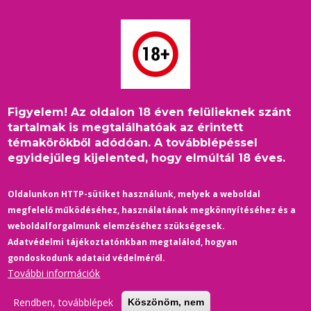
Ugrás
a
tartalomra
Figyelem! Az oldalon 18 éven felülieknek szánt
Címlap
/
Hírek
Morzsa
tartalmak is megtalálhatóak az érintett
témakörökből adódóan. A továbblépéssel
Feliratkozás a következőre:
egyidejűleg kijelented, hogy elmúltál 18 éves.
Hírek, információk, érdekességek, események és programok
Oldalunkon HTTP-sütiket használunk, melyek a weboldal
megfelelő működéséhez, használatának megkönnyítéséhez és a
LMBTQ+ témakörökben.
weboldalforgalmunk elemzéséhez szükségesek.
Adatvédelmi tájékoztatónkban megtalálod, hogyan
Meleg és LMBTQ+ témákat érintő filmek és sorozatok a
gondoskodunk adataid védelméről.
PinkFilms.hu
oldalon.
További információk
Rendben, továbblépek
Köszönöm, nem
Meleg társkereséshez a
randi.gay.hu
oldalt ajánljuk.