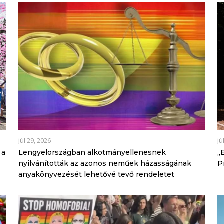
júl 29, 2026
jú
 a
Lengyelországban alkotmányellenesnek
„
nyilvánították az azonos neműek házasságának
P
anyakönyvezését lehetővé tevő rendeletet