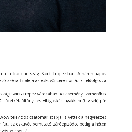
nal a franciaországi Saint-Tropez-ban. A háromnapos
 széria fináléja az esküvői ceremóniát is feldolgozza
rszági Saint-Tropez városában. Az eseményt kamerák is
 A sötétkék öltönyt és világoskék nyakkendőt viselő pár
ow televíziós csatornák stábjai is vették a négyrészes
r fut, az esküvőt bemutató záróepizódot pedig a héten
ozáson esett át.