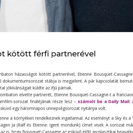
 kötött férfi partnerével
mbaton házasságot kötött partnerével, Etienne Bousquet-Cassagne-
dokumentumsorozat stábja is megjelent. A pár kapcsolatát bemutató
l jókívánságait küldte az ifjú párnak.
ombaton elvette partnerét, Etienne Bousquet-Cassagne-t a franciao
umfilm-sorozat fináléjának része lesz –
számolt be a Daily Mail
.
 esküvő egy háromnapos ünnepségsorozat nyitánya volt.
ienne a környéken rendelkeznek ingatlannal. Az eseményt a Sky és a W
gen Ja (Ralf és Etienne: Igent mondunk) címet viseli. A sorozat má
az is, hogy Bousquet-Cassagne az esküvő előtt arcplasztikai beavatk