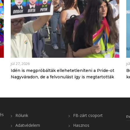
júl 27, 2026
jú
Idén is megpróbálták ellehetetleníteni a Pride-ot
B
Nagyváradon, de a felvonulást így is megtartották
k
és
Rólunk
FB-zárt csoport
P
Adatvédelem
Hasznos