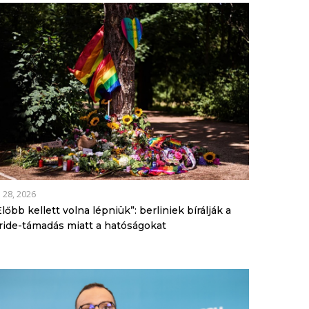
l 28, 2026
Előbb kellett volna lépniük”: berliniek bírálják a
ride-támadás miatt a hatóságokat