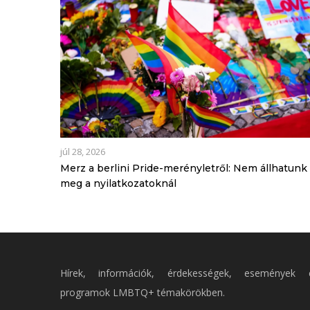
júl 28, 2026
Merz a berlini Pride-merényletről: Nem állhatunk
meg a nyilatkozatoknál
Hírek, információk, érdekességek, események 
programok LMBTQ+ témakörökben.