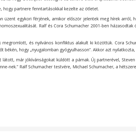
, hogy partnere fenntartásokkal kezelte az ötletet.
üzent egykori férjének, amikor először jelentek meg hírek arról, 
 homoszexualitását. Ralf és Cora Schumacher 2001-ben házasodtak össz
megromlott, és nyilvános konfliktus alakult ki közöttük. Cora Schu
 őt békén, hogy „nyugalomban gyógyulhasson”. Akkor azt nyilatkozta, ú
 látott, már jókívánságokat küldött a párnak. Új partnerével, Stev
enne-nek.” Ralf Schumacher testvére, Michael Schumacher, a hétszere