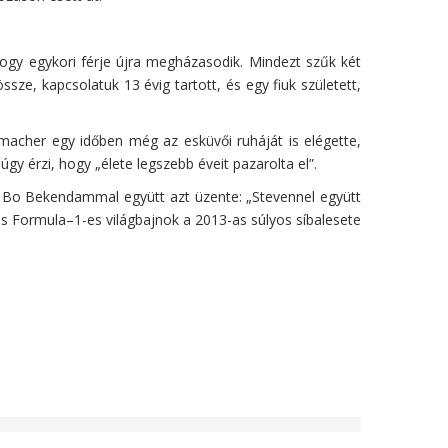
hogy egykori férje újra megházasodik. Mindezt szűk két
e, kapcsolatuk 13 évig tartott, és egy fiuk született,
macher egy időben még az esküvői ruháját is elégette,
gy érzi, hogy „élete legszebb éveit pazarolta el”.
en Bo Bekendammal együtt azt üzente: „Stevennel együtt
s Formula–1-es világbajnok a 2013-as súlyos síbalesete