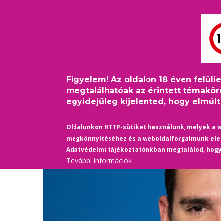
Ugrás
Bejelentkezés
USER
a
ACCOUNT
tartalomra
MAIN
MENU
FŐOLDAL
PINKFILM
NAVIGATION
Figyelem! Az oldalon 18 éven felüli
Címlap
/
Külföld
/
Ralf Schumacher házasságot kötött
Morzsa
megtalálhatóak az érintett témakör
egyidejűleg kijelented, hogy elmúltá
Oldalunkon HTTP-sütiket használunk, melyek a 
megkönnyítéséhez és a weboldalforgalmunk el
Adatvédelmi tájékoztatónkban megtalálod, hog
További információk