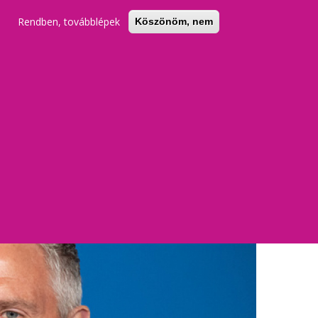
Rendben, továbblépek
Köszönöm, nem
KERESŐ
REGISZTRÁCIÓ
BELÉPÉS