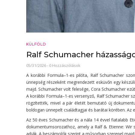
KÜLFÖLD
Ralf Schumacher házasságot
05/31/2026
-
0 Hozzászólások
A korábbi Formula–1-es pilóta, Ralf Schumacher szo
ünnepség részeként megrendezett esküvőn egy készülő 
majd. Schumacher volt felesége, Cora Schumacher ezútta
A korábbi Formula–1-es versenyző, Ralf Schumacher sz
rögzítették, mivel a pár életét bemutató új dokument
boldogan ünnepelt családtagjai és barátai körében. Az
Az 50 éves Schumacher és a nála 14 évvel fiatalabb Et
dokumentumsorozathoz, amely a Ralf & Etienne: Wir sa
adják. A beszámolók szerint a műsorban szerepel majd 