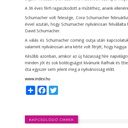
A 36 éves férfi ragaszkodott a műtéthez, anank ellenére
Schumacher volt felesége, Cora Schumacher februárban 
évvel azután, hogy Schumacher nyilvánosan felvállalta
David Schumacher.
A válás és Schumacher coming outja után kapcsolatuk 
valamint nyilvánosan arra kérte volt férjét, hogy hagyja
Később azonban, amikor az új házasság híre napvilágot
minden jót és sok boldogságot kívánunk Ralfnak és Eti
óta egyszer sem jelent meg a nyilvánosság előtt.
www.index.hu
Share
Facebook
Twitter
KAPCSOLÓDÓ CIKKEK