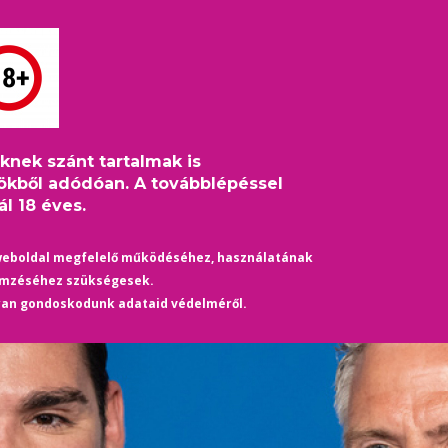
S
HÍREK
ÉLETMÓD
KULTÚRA
HASZNOS
TÁRS
eknek szánt tartalmak is
 férfi partnerével
ökből adódóan. A továbblépéssel
l 18 éves.
weboldal megfelelő működéséhez, használatának
emzéséhez szükségesek.
yan gondoskodunk adataid védelméről.