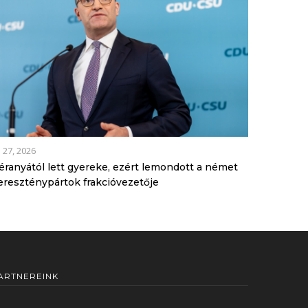
l 27, 2026
éranyától lett gyereke, ezért lemondott a német
ereszténypártok frakcióvezetője
ARTNEREINK