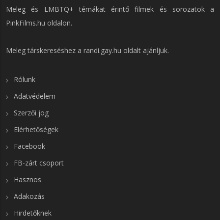
Meleg és LMBTQ+ témákat érintő filmek és sorozatok a
PinkFilms.hu
oldalon.
Meleg társkereséshez a
randi.gay.hu
oldalt ajánljuk.
Rólunk
Adatvédelem
Szerzői jog
Elérhetőségek
Facebook
FB-zárt csoport
Hasznos
Adakozás
Hirdetőknek