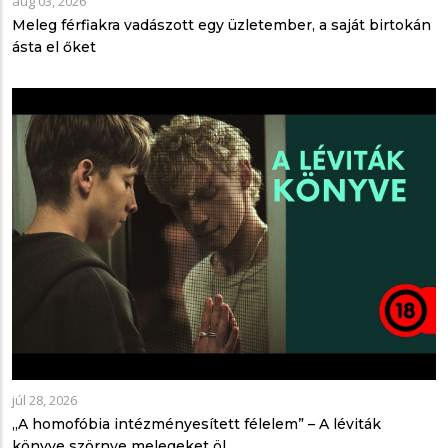
aug 03, 2026
Meleg férfiakra vadászott egy üzletember, a saját birtokán
ásta el őket
júl 28, 2026
„A homofóbia intézményesített félelem” – A léviták
könyve szörnye melegeket öl