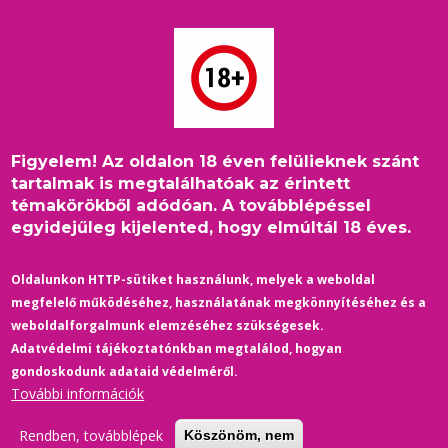
Ugrás
a
tartalomra
Figyelem! Az oldalon 18 éven felülieknek szánt
Címlap
/
Film-Színház
/
Morzsa
tartalmak is megtalálhatóak az érintett
Brad Pitt után ez a transznemű színész játssza Akhilleuszt:
témakörökből adódóan. A továbblépéssel
szétszedték a kommentelők
egyidejűleg kijelented, hogy elmúltál 18 éves.
Oldalunkon HTTP-sütiket használunk, melyek a weboldal
megfelelő működéséhez, használatának megkönnyítéséhez és a
weboldalforgalmunk elemzéséhez szükségesek.
Adatvédelmi tájékoztatónkban megtalálod, hogyan
gondoskodunk adataid védelméről.
További információk
Rendben, továbblépek
Köszönöm, nem