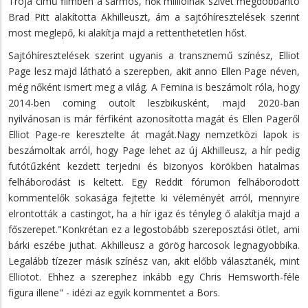
Trója című filmben a sármos, nők millióinak szívét megdobbantó
Brad Pitt alakította Akhilleuszt, ám a sajtóhíresztelések szerint
most meglepő, ki alakítja majd a rettenthetetlen hőst.
Sajtóhíresztelések szerint ugyanis a transznemű színész, Elliot
Page lesz majd látható a szerepben, akit anno Ellen Page néven,
még nőként ismert meg a világ. A Femina is beszámolt róla, hogy
2014-ben coming outolt leszbikusként, majd 2020-ban
nyilvánosan is már férfiként azonosította magát és Ellen Pageről
Elliot Page-re keresztelte át magát.Nagy nemzetközi lapok is
beszámoltak arról, hogy Page lehet az új Akhilleusz, a hír pedig
futótűzként kezdett terjedni és bizonyos körökben hatalmas
felháborodást is keltett. Egy Reddit fórumon felháborodott
kommentelők sokasága fejtette ki véleményét arról, mennyire
elrontották a castingot, ha a hír igaz és tényleg ő alakítja majd a
főszerepet."Konkrétan ez a legostobább szereposztási ötlet, ami
bárki eszébe juthat. Akhilleusz a görög harcosok legnagyobbika.
Legalább tízezer másik színész van, akit előbb választanék, mint
Elliotot. Ehhez a szerephez inkább egy Chris Hemsworth-féle
figura illene" - idézi az egyik kommentet a Bors.