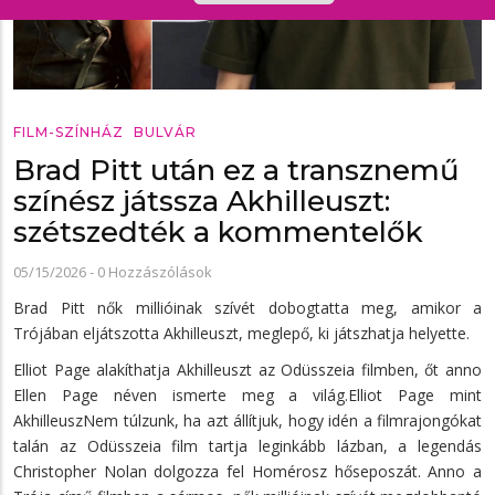
FILM-SZÍNHÁZ
BULVÁR
Brad Pitt után ez a transznemű
színész játssza Akhilleuszt:
szétszedték a kommentelők
05/15/2026
-
0 Hozzászólások
Brad Pitt nők millióinak szívét dobogtatta meg, amikor a
Trójában eljátszotta Akhilleuszt, meglepő, ki játszhatja helyette.
Elliot Page alakíthatja Akhilleuszt az Odüsszeia filmben, őt anno
Ellen Page néven ismerte meg a világ.Elliot Page mint
AkhilleuszNem túlzunk, ha azt állítjuk, hogy idén a filmrajongókat
talán az Odüsszeia film tartja leginkább lázban, a legendás
Christopher Nolan dolgozza fel Homérosz hőseposzát. Anno a