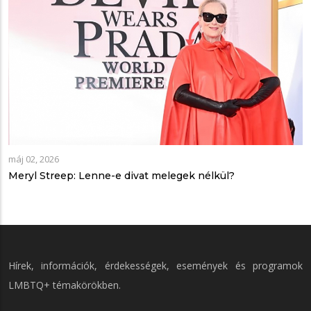
máj 02, 2026
Meryl Streep: Lenne-e divat melegek nélkül?
Hírek, információk, érdekességek, események és programok
LMBTQ+ témakörökben.