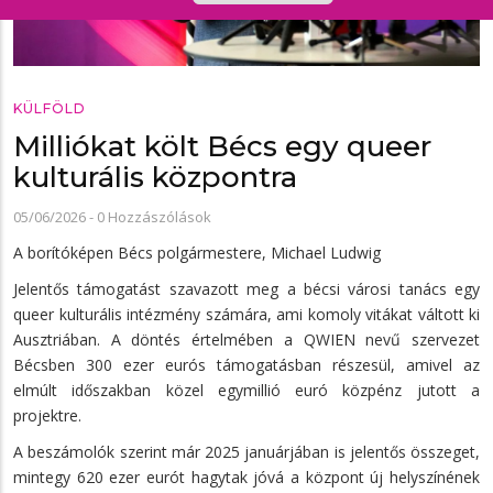
KÜLFÖLD
Milliókat költ Bécs egy queer
kulturális központra
05/06/2026
-
0 Hozzászólások
A borítóképen Bécs polgármestere, Michael Ludwig
Jelentős támogatást szavazott meg a bécsi városi tanács egy
queer kulturális intézmény számára, ami komoly vitákat váltott ki
Ausztriában. A döntés értelmében a QWIEN nevű szervezet
Bécsben 300 ezer eurós támogatásban részesül, amivel az
elmúlt időszakban közel egymillió euró közpénz jutott a
projektre.
A beszámolók szerint már 2025 januárjában is jelentős összeget,
mintegy 620 ezer eurót hagytak jóvá a központ új helyszínének