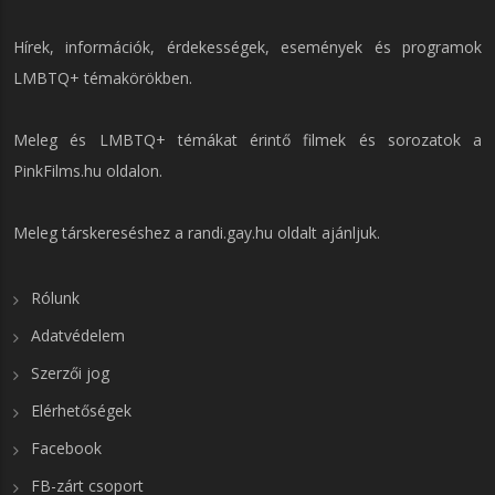
Hírek, információk, érdekességek, események és programok
LMBTQ+ témakörökben.
Meleg és LMBTQ+ témákat érintő filmek és sorozatok a
PinkFilms.hu
oldalon.
Meleg társkereséshez a
randi.gay.hu
oldalt ajánljuk.
Rólunk
Adatvédelem
Szerzői jog
Elérhetőségek
Facebook
FB-zárt csoport