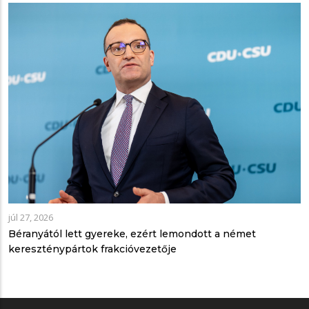
júl 27, 2026
Béranyától lett gyereke, ezért lemondott a német
kereszténypártok frakcióvezetője