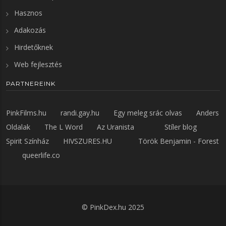
Hasznos
Adakozás
Hirdetőknek
Web fejlesztés
PARTNEREINK
PinkFilms.hu
randi.gay.hu
Egy meleg srác olvas
Anders
Oldalak
The L Word
Az Uranista
Stíler blog
Spirit Színház
HIVSZURES.HU
Török Benjamin - Forest
queerlife.co
©
PinkDex.hu
2025