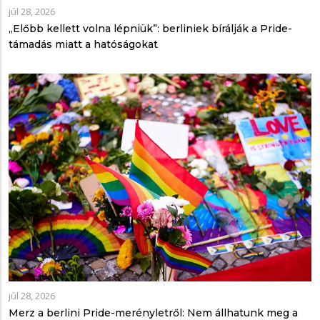
júl 28, 2026
„Előbb kellett volna lépniük”: berliniek bírálják a Pride-
támadás miatt a hatóságokat
júl 28, 2026
Merz a berlini Pride-merényletről: Nem állhatunk meg a