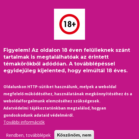
Ugrás
a
tartalomra
Figyelem! Az oldalon 18 éven felülieknek szánt
Címlap
/
Külföld
/
Morzsa
tartalmak is megtalálhatóak az érintett
Milliókat költ Bécs egy queer kulturális központra
témakörökből adódóan. A továbblépéssel
egyidejűleg kijelented, hogy elmúltál 18 éves.
Oldalunkon HTTP-sütiket használunk, melyek a weboldal
megfelelő működéséhez, használatának megkönnyítéséhez és a
weboldalforgalmunk elemzéséhez szükségesek.
Adatvédelmi tájékoztatónkban megtalálod, hogyan
gondoskodunk adataid védelméről.
További információk
Rendben, továbblépek
Köszönöm, nem