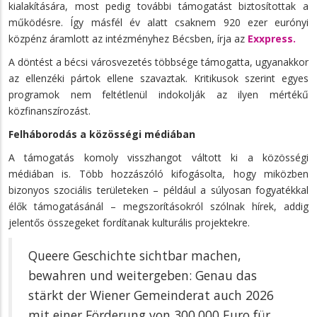
kialakítására, most pedig további támogatást biztosítottak a
működésre. Így másfél év alatt csaknem 920 ezer eurónyi
közpénz áramlott az intézményhez Bécsben, írja az
Exxpress.
A döntést a bécsi városvezetés többsége támogatta, ugyanakkor
az ellenzéki pártok ellene szavaztak. Kritikusok szerint egyes
programok nem feltétlenül indokolják az ilyen mértékű
közfinanszírozást.
Felháborodás a közösségi médiában
A támogatás komoly visszhangot váltott ki a közösségi
médiában is. Több hozzászóló kifogásolta, hogy miközben
bizonyos szociális területeken – például a súlyosan fogyatékkal
élők támogatásánál – megszorításokról szólnak hírek, addig
jelentős összegeket fordítanak kulturális projektekre.
Queere Geschichte sichtbar machen,
bewahren und weitergeben: Genau das
stärkt der Wiener Gemeinderat auch 2026
mit einer Förderung von 300.000 Euro für