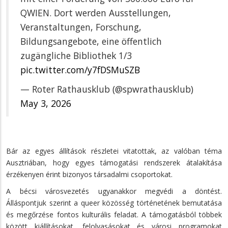
QWIEN. Dort werden Ausstellungen,
Veranstaltungen, Forschung,
Bildungsangebote, eine öffentlich
zugängliche Bibliothek 1/3
pic.twitter.com/y7fDSMuSZB
— Roter Rathausklub (@spwrathausklub)
May 3, 2026
Bár az egyes állítások részletei vitatottak, az valóban téma
Ausztriában, hogy egyes támogatási rendszerek átalakítása
érzékenyen érint bizonyos társadalmi csoportokat.
A bécsi városvezetés ugyanakkor megvédi a döntést.
Álláspontjuk szerint a queer közösség történetének bemutatása
és megőrzése fontos kulturális feladat. A támogatásból többek
között kiállításokat, felolvasásokat és városi programokat