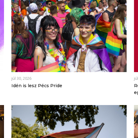
júl 30, 2026
jú
Idén is lesz Pécs Pride
R
e