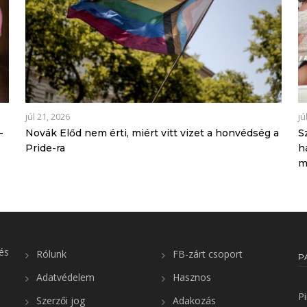
júl 21, 2026
jú
-
Novák Előd nem érti, miért vitt vizet a honvédség a
S
Pride-ra
h
m
és
Rólunk
FB-zárt csoport
P
Adatvédelem
Hasznos
P
Szerzői jog
Adakozás