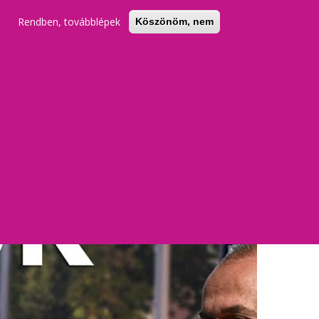
Rendben, továbblépek
Köszönöm, nem
KERESŐ
REGISZTRÁCIÓ
BELÉPÉS