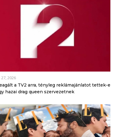
l 27, 2026
eagált a TV2 arra, tényleg reklámajánlatot tettek-e
gy hazai drag queen szervezetnek