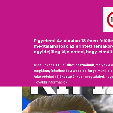
Ugrás
Bejelentkezés
USER
a
ACCOUNT
tartalomra
MAIN
MENU
FŐOLDAL
PINKFILM
NAVIGATION
Figyelem! Az oldalon 18 éven felüli
Címlap
/
Belföld
/
„Mi tudjuk, mi az ellenállás, nem k
Morzsa
megtalálhatóak az érintett témakör
egyidejűleg kijelented, hogy elmúltá
Oldalunkon HTTP-sütiket használunk, melyek a 
megkönnyítéséhez és a weboldalforgalmunk el
Adatvédelmi tájékoztatónkban megtalálod, hog
További információk