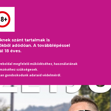
S
HÍREK
ÉLETMÓD
KULTÚRA
HASZNOS
TÁRS
eknek szánt tartalmak is
ell megtanítani, ezzel születtünk” – videóriport a Pécs Pride-ról
ökből adódóan. A továbblépéssel
l 18 éves.
weboldal megfelelő működéséhez, használatának
emzéséhez szükségesek.
yan gondoskodunk adataid védelméről.