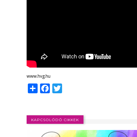
www.hvg.hu
Share
Facebook
Twitter
KAPCSOLÓDÓ CIKKEK