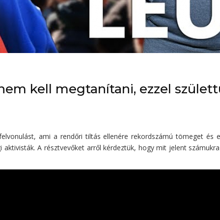
, nem kell megtanítani, ezzel szület
lvonulást, ami a rendőri tiltás ellenére rekordszámú tömeget és eg
aktivisták. A résztvevőket arről kérdeztük, hogy mit jelent számukra 