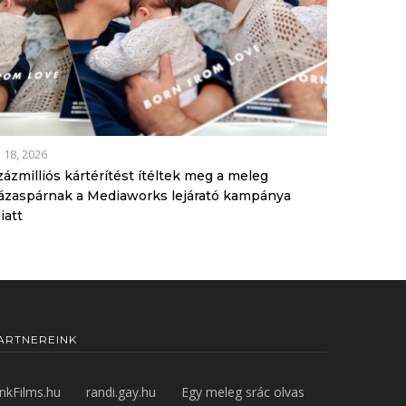
l 18, 2026
zázmilliós kártérítést ítéltek meg a meleg
ázaspárnak a Mediaworks lejárató kampánya
iatt
ARTNEREINK
inkFilms.hu
randi.gay.hu
Egy meleg srác olvas