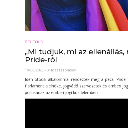
BELFÖLD
„Mi tudjuk, mi az ellenállás
Pride-ról
10/06/2025
-
0 Hozzászólások
Idén ötödik alkalommal rendezték meg a pécsi Pride fe
Parlament alelnöke, jogvédő szervezetek és emberi jogi 
politikának az emberi jogi küzdelemben.