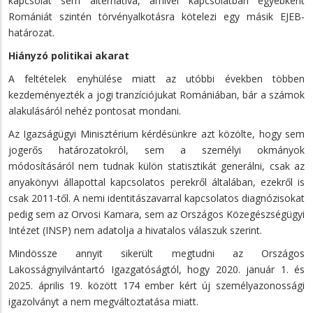
kapcsolat sem alternatíva, amivel kapcsolatban egyébként
Romániát szintén törvényalkotásra kötelezi egy másik EJEB-
határozat.
Hiányzó politikai akarat
A feltételek enyhülése miatt az utóbbi években többen
kezdeményezték a jogi tranzíciójukat Romániában, bár a számok
alakulásáról nehéz pontosat mondani.
Az Igazságügyi Minisztérium kérdésünkre azt közölte, hogy sem
jogerős határozatokról, sem a személyi okmányok
módosításáról nem tudnak külön statisztikát generálni, csak az
anyakönyvi állapottal kapcsolatos perekről általában, ezekről is
csak 2011-től. A nemi identitászavarral kapcsolatos diagnózisokat
pedig sem az Orvosi Kamara, sem az Országos Közegészségügyi
Intézet (INSP) nem adatolja a hivatalos válaszuk szerint.
Mindössze annyit sikerült megtudni az Országos
Lakosságnyilvántartó Igazgatóságtól, hogy 2020. január 1. és
2025. április 19. között 174 ember kért új személyazonossági
igazolványt a nem megváltoztatása miatt.