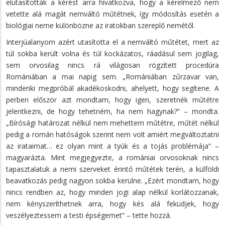
elutasították a kérést arra hivatkozva, hogy a kérelmező nem
vetette alá magát nemváltó műtétnek, így módosítás esetén a
biológiai neme különbözne az iratokban szereplő nemétől.
Interjúalanyom azért utasította el a nemváltó műtétet, mert az
túl sokba került volna és túl kockázatos, ráadásul sem jogilag,
sem orvosilag nincs rá világosan rögzített procedúra
Romániában a mai napig sem. „Romániában zűrzavar van,
mindenki megpróbál akadékoskodni, ahelyett, hogy segítene. A
perben először azt mondtam, hogy igen, szeretnék műtétre
jelentkezni, de hogy tehetném, ha nem hagynak?” – mondta.
„Bírósági határozat nélkül nem mehettem műtétre, műtét nélkül
pedig a román hatóságok szerint nem volt amiért megváltoztatni
az irataimat… ez olyan mint a tyúk és a tojás problémája” –
magyarázta. Mint megjegyezte, a romániai orvosoknak nincs
tapasztalatuk a nemi szerveket érintő műtétek terén, a külföldi
beavatkozás pedig nagyon sokba kerülne. „Ezért mondtam, hogy
nincs rendben az, hogy minden jogi alap nélkül korlátozzanak,
nem kényszeríthetnek arra, hogy kés alá feküdjek, hogy
veszélyeztessem a testi épségemet” – tette hozzá.