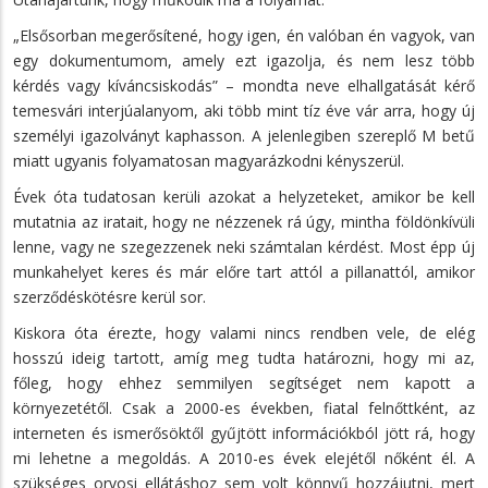
„Elsősorban megerősítené, hogy igen, én valóban én vagyok, van
egy dokumentumom, amely ezt igazolja, és nem lesz több
kérdés vagy kíváncsiskodás” – mondta neve elhallgatását kérő
temesvári interjúalanyom, aki több mint tíz éve vár arra, hogy új
személyi igazolványt kaphasson. A jelenlegiben szereplő M betű
miatt ugyanis folyamatosan magyarázkodni kényszerül.
Évek óta tudatosan kerüli azokat a helyzeteket, amikor be kell
mutatnia az iratait, hogy ne nézzenek rá úgy, mintha földönkívüli
lenne, vagy ne szegezzenek neki számtalan kérdést. Most épp új
munkahelyet keres és már előre tart attól a pillanattól, amikor
szerződéskötésre kerül sor.
Kiskora óta érezte, hogy valami nincs rendben vele, de elég
hosszú ideig tartott, amíg meg tudta határozni, hogy mi az,
főleg, hogy ehhez semmilyen segítséget nem kapott a
környezetétől. Csak a 2000-es években, fiatal felnőttként, az
interneten és ismerősöktől gyűjtött információkból jött rá, hogy
mi lehetne a megoldás. A 2010-es évek elejétől nőként él. A
szükséges orvosi ellátáshoz sem volt könnyű hozzájutni, mert