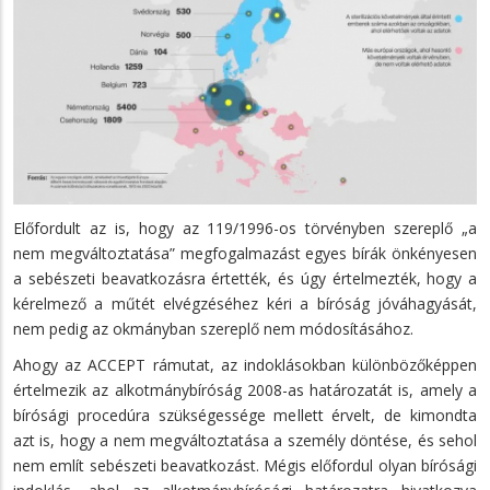
Előfordult az is, hogy az 119/1996-os törvényben szereplő „a
nem megváltoztatása” megfogalmazást egyes bírák önkényesen
a sebészeti beavatkozásra értették, és úgy értelmezték, hogy a
kérelmező a műtét elvégzéséhez kéri a bíróság jóváhagyását,
nem pedig az okmányban szereplő nem módosításához.
Ahogy az ACCEPT rámutat, az indoklásokban különbözőképpen
értelmezik az alkotmánybíróság 2008-as határozatát is, amely a
bírósági procedúra szükségessége mellett érvelt, de kimondta
azt is, hogy a nem megváltoztatása a személy döntése, és sehol
nem említ sebészeti beavatkozást. Mégis előfordul olyan bírósági