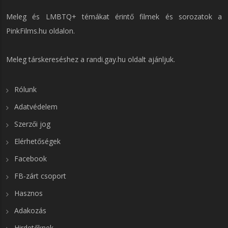
Meleg és LMBTQ+ témákat érintő filmek és sorozatok a
PinkFilms.hu
oldalon.
Meleg társkereséshez a
randi.gay.hu
oldalt ajánljuk.
Rólunk
Adatvédelem
Szerzői jog
Elérhetőségek
Facebook
FB-zárt csoport
Hasznos
Adakozás
Hirdetőknek