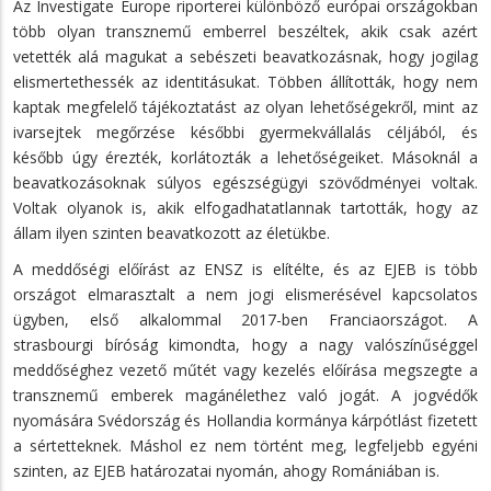
Az Investigate Europe riporterei különböző európai országokban
több olyan transznemű emberrel beszéltek, akik csak azért
vetették alá magukat a sebészeti beavatkozásnak, hogy jogilag
elismertethessék az identitásukat. Többen állították, hogy nem
kaptak megfelelő tájékoztatást az olyan lehetőségekről, mint az
ivarsejtek megőrzése későbbi gyermekvállalás céljából, és
később úgy érezték, korlátozták a lehetőségeiket. Másoknál a
beavatkozásoknak súlyos egészségügyi szövődményei voltak.
Voltak olyanok is, akik elfogadhatatlannak tartották, hogy az
állam ilyen szinten beavatkozott az életükbe.
A meddőségi előírást az ENSZ is elítélte, és az EJEB is több
országot elmarasztalt a nem jogi elismerésével kapcsolatos
ügyben, első alkalommal 2017-ben Franciaországot. A
strasbourgi bíróság kimondta, hogy a nagy valószínűséggel
meddőséghez vezető műtét vagy kezelés előírása megszegte a
transznemű emberek magánélethez való jogát. A jogvédők
nyomására Svédország és Hollandia kormánya kárpótlást fizetett
a sértetteknek. Máshol ez nem történt meg, legfeljebb egyéni
szinten, az EJEB határozatai nyomán, ahogy Romániában is.