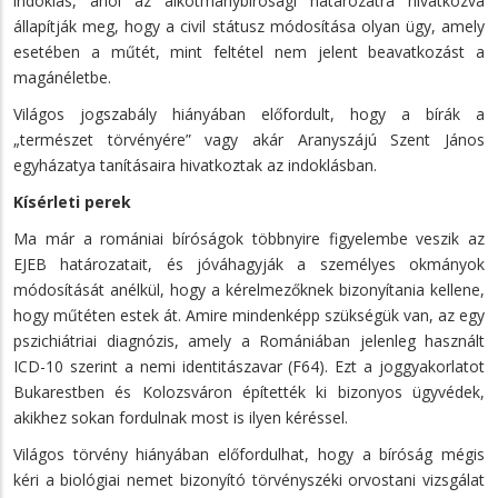
indoklás, ahol az alkotmánybírósági határozatra hivatkozva
állapítják meg, hogy a civil státusz módosítása olyan ügy, amely
esetében a műtét, mint feltétel nem jelent beavatkozást a
magánéletbe.
Világos jogszabály hiányában előfordult, hogy a bírák a
„természet törvényére” vagy akár Aranyszájú Szent János
egyházatya tanításaira hivatkoztak az indoklásban.
Kísérleti perek
Ma már a romániai bíróságok többnyire figyelembe veszik az
EJEB határozatait, és jóváhagyják a személyes okmányok
módosítását anélkül, hogy a kérelmezőknek bizonyítania kellene,
hogy műtéten estek át. Amire mindenképp szükségük van, az egy
pszichiátriai diagnózis, amely a Romániában jelenleg használt
ICD-10 szerint a nemi identitászavar (F64). Ezt a joggyakorlatot
Bukarestben és Kolozsváron építették ki bizonyos ügyvédek,
akikhez sokan fordulnak most is ilyen kéréssel.
Világos törvény hiányában előfordulhat, hogy a bíróság mégis
kéri a biológiai nemet bizonyító törvényszéki orvostani vizsgálat