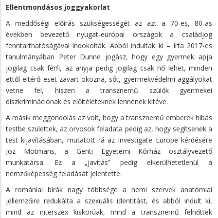
Ellentmondásos joggyakorlat
A meddőségi előírás szükségességét az azt a 70-es, 80-as
években bevezető nyugat-európai országok a családjog
fenntarthatóságával indokolták. Abból indultak ki – írta 2017-es
tanulmányában Peter Dunne jogász, hogy egy gyermek apja
jogilag csak férfi, az anyja pedig jogilag csak nő lehet, minden
ettől eltérő eset zavart okozna, sőt, gyermekvédelmi aggályokat
vetne fel, hiszen a transznemű szülők gyermekei
diszkriminációnak és előítéleteknek lennének kitéve.
A másik meggondolás az volt, hogy a transznemű emberek hibás
testbe születtek, az orvosok feladata pedig az, hogy segítsenek a
test kijavításában, mutatott rá az Investigate Europe kérdésére
Joz Motmans, a Genti Egyetemi Kórház osztályvezető
munkatársa. Ez a „javítás” pedig elkerülhetetlenül a
nemzőképesség feladását jelentette.
A romániai bírák nagy többsége a nemi szervek anatómiai
jellemzőire redukálta a szexuális identitást, és abból indult ki,
mind az interszex kiskorúak, mind a transznemű felnőttek