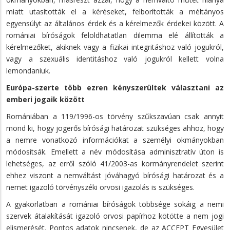
miatt utasították el a kéréseket, felborították a méltányos
egyensúlyt az általános érdek és a kérelmezők érdekei között. A
romániai bíróságok feloldhatatlan dilemma elé állították a
kérelmezőket, akiknek vagy a fizikai integritáshoz való jogukról,
vagy a szexuális identitáshoz való jogukról kellett volna
lemondaniuk.
Európa-szerte több ezren kényszerültek választani az
emberi jogaik között
Romániában a 119/1996-os törvény szűkszavúan csak annyit
mond ki, hogy jogerős bírósági határozat szükséges ahhoz, hogy
a nemre vonatkozó információkat a személyi okmányokban
módosítsák. Emellett a név módosítása adminisztratív úton is
lehetséges, az erről szóló 41/2003-as kormányrendelet szerint
ehhez viszont a nemváltást jóváhagyó bírósági határozat és a
nemet igazoló törvényszéki orvosi igazolás is szükséges.
A gyakorlatban a romániai bíróságok többsége sokáig a nemi
szervek átalakítását igazoló orvosi papírhoz kötötte a nem jogi
elismerését. Pontos adatok nincsenek, de az ACCEPT Egyesület