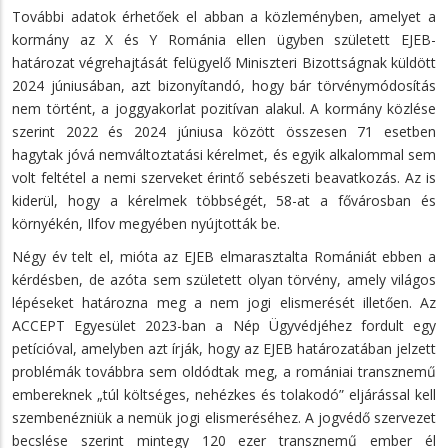
További adatok érhetőek el abban a közleményben, amelyet a
kormány az X és Y Románia ellen ügyben született EJEB-
határozat végrehajtását felügyelő Miniszteri Bizottságnak küldött
2024 júniusában, azt bizonyítandó, hogy bár törvénymódosítás
nem történt, a joggyakorlat pozitívan alakul. A kormány közlése
szerint 2022 és 2024 júniusa között összesen 71 esetben
hagytak jóvá nemváltoztatási kérelmet, és egyik alkalommal sem
volt feltétel a nemi szerveket érintő sebészeti beavatkozás. Az is
kiderül, hogy a kérelmek többségét, 58-at a fővárosban és
környékén, Ilfov megyében nyújtották be.
Négy év telt el, mióta az EJEB elmarasztalta Romániát ebben a
kérdésben, de azóta sem született olyan törvény, amely világos
lépéseket határozna meg a nem jogi elismerését illetően. Az
ACCEPT Egyesület 2023-ban a Nép Ügyvédjéhez fordult egy
petícióval, amelyben azt írják, hogy az EJEB határozatában jelzett
problémák továbbra sem oldódtak meg, a romániai transznemű
embereknek „túl költséges, nehézkes és tolakodó” eljárással kell
szembenézniük a nemük jogi elismeréséhez. A jogvédő szervezet
becslése szerint mintegy 120 ezer transznemű ember él