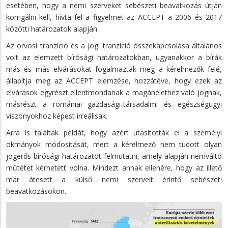
esetében, hogy a nemi szerveket sebészeti beavatkozás útján
korrigálni kell, hívta fel a figyelmet az ACCEPT a 2006 és 2017
közötti határozatok alapján.
Az orvosi tranzíció és a jogi tranzíció összekapcsolása általános
volt az elemzett bírósági határozatokban, ugyanakkor a bírák
más és más elvárásokat fogalmaztak meg a kérelmezők felé,
állapítja meg az ACCEPT elemzése, hozzátéve, hogy ezek az
elvárások egyrészt ellentmondanak a magánélethez való jognak,
másrészt a romániai gazdasági-társadalmi és egészségügyi
viszonyokhoz képest irreálisak.
Arra is találtak példát, hogy azért utasították el a személyi
okmányok módosítását, mert a kérelmező nem tudott olyan
jogerős bírósági határozatot felmutatni, amely alapján nemváltó
műtétet kérhetett volna. Mindezt annak ellenére, hogy az illető
már átesett a külső nemi szerveit érintő sebészeti
beavatkozásokon.