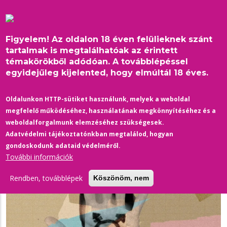
Ugrás
a
tartalomra
Figyelem! Az oldalon 18 éven felülieknek szánt
tartalmak is megtalálhatóak az érintett
témakörökből adódóan. A továbblépéssel
egyidejűleg kijelented, hogy elmúltál 18 éves.
Címlap
/
Külföld
/
Morzsa
Európai transzneműek ezrei szembesültek sterilizációs
Oldalunkon HTTP-sütiket használunk, melyek a weboldal
követelményekkel, Romániában a törvény ezt ma sem zárja ki
megfelelő működéséhez, használatának megkönnyítéséhez és a
világosan
weboldalforgalmunk elemzéséhez szükségesek.
Adatvédelmi tájékoztatónkban megtalálod, hogyan
gondoskodunk adataid védelméről.
További információk
Rendben, továbblépek
Köszönöm, nem