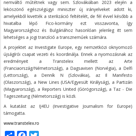
nemváltó műtétnek vagy sem. Szlovákiában 2023 elején a
leköszönő egészségügyi miniszter új irányelveket adott ki,
amelyekből kivették a sterilizáció feltételét, de fél évvel később a
hivatalba lépő Fico-kormány ezt visszavonta, így
Magyarországhoz és Bulgáriához hasonlóan jelenleg itt sem
lehetséges a jogi tranzíció a transzneműek számára.
A projektet az Investigate Europe, egy nemzetközi oknyomozó
újságírói csapat vezeti és koordinálja. Ennek a nyomozásnak az
eredményeit a Transtelex mellett az Arte
(Franciaország/Németország), a Dagsavisen (Norvégia), a Delfi
(Lettország), a Denník N (Szlovákia), az Il Manifesto
(Olaszország), a New Lines (USA/Egyesült Királyság), a Partizán
(Magyarország), a Reporters United (Görögország), a Taz - Die
Tageszeitung (Németország) is közli.
A kutatást az IJ4EU (Investigative Journalism for Europe)
támogatta.
www.transtelex.ro
Share
Facebook
Twitter