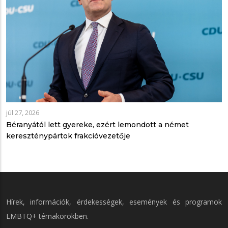
júl 27, 2026
Béranyától lett gyereke, ezért lemondott a német
kereszténypártok frakcióvezetője
Hírek, információk, érdekességek, események és programok
LMBTQ+ témakörökben.