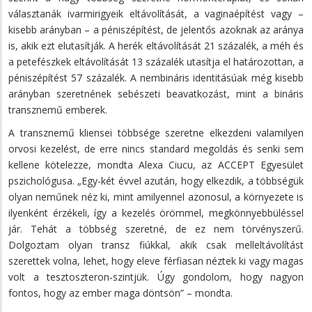
választanák ivarmirigyeik eltávolítását, a vaginaépítést vagy –
kisebb arányban – a péniszépítést, de jelentős azoknak az aránya
is, akik ezt elutasítják. A herék eltávolítását 21 százalék, a méh és
a petefészkek eltávolítását 13 százalék utasítja el határozottan, a
péniszépítést 57 százalék. A nembináris identitásúak még kisebb
arányban szeretnének sebészeti beavatkozást, mint a bináris
transznemű emberek.
A transznemű kliensei többsége szeretne elkezdeni valamilyen
orvosi kezelést, de erre nincs standard megoldás és senki sem
kellene kötelezze, mondta Alexa Ciucu, az ACCEPT Egyesület
pszichológusa. „Egy-két évvel azután, hogy elkezdik, a többségük
olyan neműnek néz ki, mint amilyennel azonosul, a környezete is
ilyenként érzékeli, így a kezelés örömmel, megkönnyebbüléssel
jár. Tehát a többség szeretné, de ez nem törvényszerű.
Dolgoztam olyan transz fiúkkal, akik csak melleltávolítást
szerettek volna, lehet, hogy eleve férfiasan néztek ki vagy magas
volt a tesztoszteron-szintjük. Úgy gondolom, hogy nagyon
fontos, hogy az ember maga döntsön” – mondta.