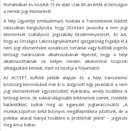
Romániában és közülük 15 év alatt csak 60-an érték el bíróságon
a nemük jogi elismerését.
A Nép Ügyvédje (ombudsman) hivatala a Transtelexnek küldött
válaszában hangsúlyozta, hogy 2024-ben javasolta a nem jogi
elismerését szabályozó jogszabály kezdeményezését, és azt,
hogy az Országos Lakosságnyilvántartó Igazgatóság fogadja el a
nem jogi elismerésére vonatkozó romániai vagy külföldi jogerős
bírósági határozatok alkalmazásának lépéseit, hogy a helyi
alkalmazottaknak ne kelljen minden alkalommal központi
útbaigazítást kérniük, mert ez lassítja a folyamatot.
Az ACCEPT külföldi példák alapján és a helyi transznemű
közösség bevonásával már ki is dolgozott egy javaslatot a nem
jogi elismerésének egyszerűsített eljárására, amely továbbra is
bírósági lenne, de sokkal világosabb kritériumok szerint, rövidebb
határidőkkel, tudtuk meg az egyesület jogtanácsosától. „A
munkacsoporton belül bizonyos megállapodásra jutottunk, de a
politikai akarat hiánya továbbra is problémát jelent” – jegyezte
meg Anca Baltac.