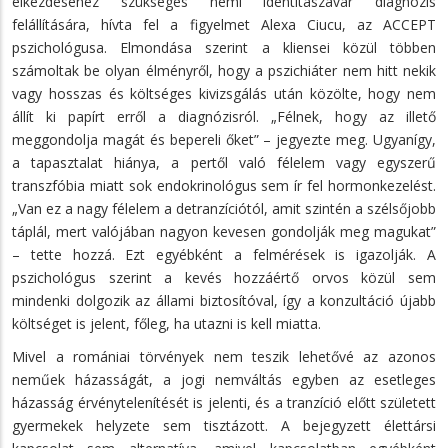
elkezdéséhez szükséges nemi identitászavar diagnózis
felállítására, hívta fel a figyelmet Alexa Ciucu, az ACCEPT
pszichológusa. Elmondása szerint a kliensei közül többen
számoltak be olyan élményről, hogy a pszichiáter nem hitt nekik
vagy hosszas és költséges kivizsgálás után közölte, hogy nem
állít ki papírt erről a diagnózisról. „Félnek, hogy az illető
meggondolja magát és bepereli őket” – jegyezte meg. Ugyanígy,
a tapasztalat hiánya, a pertől való félelem vagy egyszerű
transzfóbia miatt sok endokrinológus sem ír fel hormonkezelést.
„Van ez a nagy félelem a detranzíciótól, amit szintén a szélsőjobb
táplál, mert valójában nagyon kevesen gondolják meg magukat”
– tette hozzá. Ezt egyébként a felmérések is igazolják. A
pszichológus szerint a kevés hozzáértő orvos közül sem
mindenki dolgozik az állami biztosítóval, így a konzultáció újabb
költséget is jelent, főleg, ha utazni is kell miatta.
Mivel a romániai törvények nem teszik lehetővé az azonos
neműek házasságát, a jogi nemváltás egyben az esetleges
házasság érvénytelenítését is jelenti, és a tranzíció előtt született
gyermekek helyzete sem tisztázott. A bejegyzett élettársi