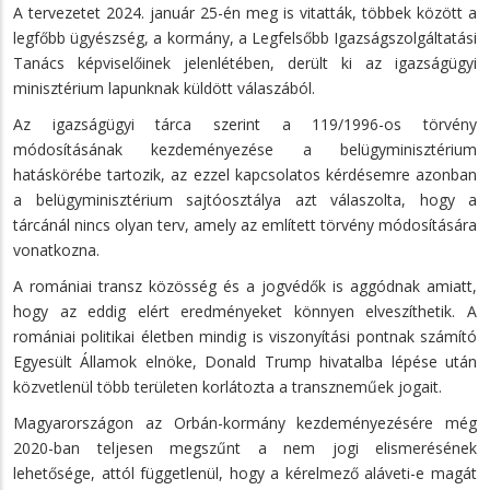
A tervezetet 2024. január 25-én meg is vitatták, többek között a
legfőbb ügyészség, a kormány, a Legfelsőbb Igazságszolgáltatási
Tanács képviselőinek jelenlétében, derült ki az igazságügyi
minisztérium lapunknak küldött válaszából.
Az igazságügyi tárca szerint a 119/1996-os törvény
módosításának kezdeményezése a belügyminisztérium
hatáskörébe tartozik, az ezzel kapcsolatos kérdésemre azonban
a belügyminisztérium sajtóosztálya azt válaszolta, hogy a
tárcánál nincs olyan terv, amely az említett törvény módosítására
vonatkozna.
A romániai transz közösség és a jogvédők is aggódnak amiatt,
hogy az eddig elért eredményeket könnyen elveszíthetik. A
romániai politikai életben mindig is viszonyítási pontnak számító
Egyesült Államok elnöke, Donald Trump hivatalba lépése után
közvetlenül több területen korlátozta a transzneműek jogait.
Magyarországon az Orbán-kormány kezdeményezésére még
2020-ban teljesen megszűnt a nem jogi elismerésének
lehetősége, attól függetlenül, hogy a kérelmező aláveti-e magát