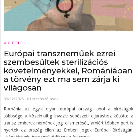
KÜLFÖLD
Európai transzneműek ezrei
szembesültek sterilizációs
követelményekkel, Romániában
a törvény ezt ma sem zárja ki
világosan
09/12/2025
-
0 Hozzászólások
Románia az egyik olyan európai ország, ahol a bíróságok
többsége a közelmúltig invazív sebészeti eljáráshoz kötötte a
transz emberek nemének jogi elismerését, amiért többen pert is
nyertek az ország ellen az Emberi Jogok Európai Bíróságán.
Utánajártunk, hogy működik ma a folyamat.