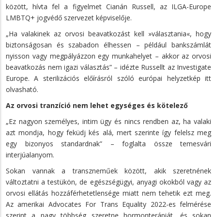
között, hívta fel a figyelmet Cianán Russell, az ILGA-Europe
LMBTQ+ jogvédő szervezet képviselője.
„Ha valakinek az orvosi beavatkozást kell »választania«, hogy
biztonságosan és szabadon élhessen – például bankszámlát
nyisson vagy megpályázzon egy munkahelyet – akkor az orvosi
beavatkozás nem igazi választás” – idézte Russellt az Investigate
Europe. A sterilizációs előírásról szóló európai helyzetkép itt
olvasható.
Az orvosi tranzíció nem lehet egységes és kötelező
„Ez nagyon személyes, intim ügy és nincs rendben az, ha valaki
azt mondja, hogy feküdj kés alá, mert szerinte így felelsz meg
egy bizonyos standardnak” – foglalta össze temesvári
interjúalanyom.
Sokan vannak a transzneműek között, akik szeretnének
változtatni a testükön, de egészségügyi, anyagi okokból vagy az
orvosi ellátás hozzáférhetetlensége miatt nem tehetik ezt meg.
Az amerikai Advocates For Trans Equality 2022-es felmérése
szerint a nagy többség szeretne hormonterápiát, és sokan