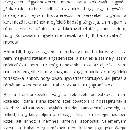
elvégzését, figyelmeztetett Ioana Trană kolozsvári ügyvéd.
„Sokaknak lakcímet kell változtatniuk, hogy egy nagyváros
bíróságához legyen hozzáférésük, a kéréseket ugyanis a
kérelmező lakcímének megfelelő bíróság tárgyalja. Én magam is
több kliensnek ajánlottam a lakcímváltoztatást, mert tudom,
hogy Kolozsváron figyelembe veszik az EJEB határozatait” –
mondta.
Előfordult, hogy az ügyvéd ismerethiánya miatt a bíróság csak a
nem megváltoztatását engedélyezte, a név és a személyi szám
módosítását nem. „Ez még nehezebbé teszi az eljárást. Nem
mindenki engedheti meg magának vagy rendelkezik megfelelő
forrásokkal ahhoz, hogy olyan ügyvédhez forduljon, aki jártas a
témában” – mondta Anca Baltac, az ACCEPT jogtanácsosa.
Bár a hormonkezelés vagy a sebészeti beavatkozás nem
kötelező, Ioana Trană szerint ezek továbbra is hozzájárulnak a
sikerhez. „Általános szabályként minden transznemű személy, aki
felkért, hogy képviseljem a bíróság előtt, fizikai megjelenésében
közel állt ahhoz a nemhez, amellyel azonosult. Véleményem
szerint a fizikai megjelenésnek nem kellene jogi jelentősége