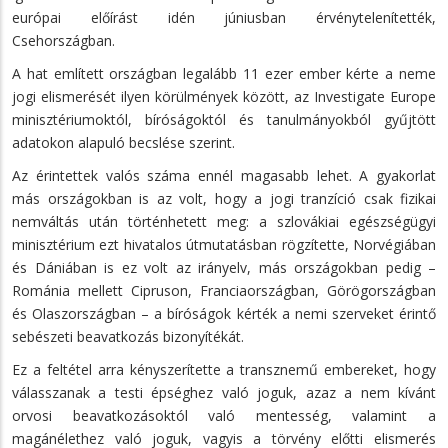
európai előírást idén júniusban érvénytelenítették,
Csehországban.
A hat említett országban legalább 11 ezer ember kérte a neme
jogi elismerését ilyen körülmények között, az Investigate Europe
minisztériumoktól, bíróságoktól és tanulmányokból gyűjtött
adatokon alapuló becslése szerint.
Az érintettek valós száma ennél magasabb lehet. A gyakorlat
más országokban is az volt, hogy a jogi tranzíció csak fizikai
nemváltás után történhetett meg: a szlovákiai egészségügyi
minisztérium ezt hivatalos útmutatásban rögzítette, Norvégiában
és Dániában is ez volt az irányelv, más országokban pedig –
Románia mellett Cipruson, Franciaországban, Görögországban
és Olaszországban – a bíróságok kérték a nemi szerveket érintő
sebészeti beavatkozás bizonyítékát.
Ez a feltétel arra kényszerítette a transznemű embereket, hogy
válasszanak a testi épséghez való joguk, azaz a nem kívánt
orvosi beavatkozásoktól való mentesség, valamint a
magánélethez való joguk, vagyis a törvény előtti elismerés