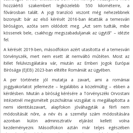
hozzáértő szakembert legközelebb 550 kilométerre, a
fővárosban talált. A jogi tranzíció viszont még nehezebbnek
bizonyult: bár az első kérését 2016-ban iktatták a temesvári
bíróságon, azóta sem oldódott meg. „Azt sem tudták, mibe
kössenek bele, csakhogy megszabaduljanak az ügytől” – idézte
fel.
A kérését 2019-ben, másodfokon azért utasította el a temesvári
törvényszék, mert nem esett át nemváltó műtéten. Most az
ítélet felülvizsgálatára vár, miután az Emberi Jogok Európai
Bírósága (EJEB) 2023-ban elítélte Romániát az ügyében.
A per története jól mutatja a zavart, ami a romániai
joggyakorlatot jellemezte – legalábbis a közelmúltig – ebben a
kérdésben. Miután a bíróság kérésére a Törvényszéki Orvostani
Intézetnél megismételt pszichiátriai vizsgálat is megállapította a
nemi identitászavart, alapfokon jóváhagyták a férfi nem
módosítását nőre, a név és a személyi szám módosítására
azonban külön adminisztratív eljárást kellett volna
kezdeményezni. Másodfokon aztán már teljes egészében