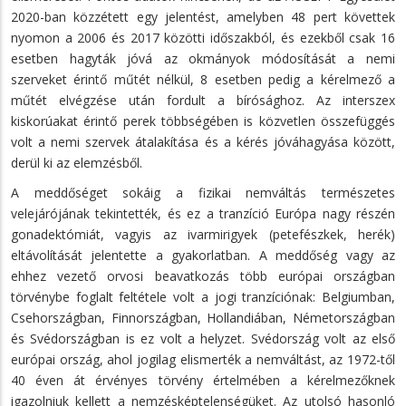
2020-ban közzétett egy jelentést, amelyben 48 pert követtek
nyomon a 2006 és 2017 közötti időszakból, és ezekből csak 16
esetben hagyták jóvá az okmányok módosítását a nemi
szerveket érintő műtét nélkül, 8 esetben pedig a kérelmező a
műtét elvégzése után fordult a bírósághoz. Az interszex
kiskorúakat érintő perek többségében is közvetlen összefüggés
volt a nemi szervek átalakítása és a kérés jóváhagyása között,
derül ki az elemzésből.
A meddőséget sokáig a fizikai nemváltás természetes
velejárójának tekintették, és ez a tranzíció Európa nagy részén
gonadektómiát, vagyis az ivarmirigyek (petefészkek, herék)
eltávolítását jelentette a gyakorlatban. A meddőség vagy az
ehhez vezető orvosi beavatkozás több európai országban
törvénybe foglalt feltétele volt a jogi tranzíciónak: Belgiumban,
Csehországban, Finnországban, Hollandiában, Németországban
és Svédországban is ez volt a helyzet. Svédország volt az első
európai ország, ahol jogilag elismerték a nemváltást, az 1972-től
40 éven át érvényes törvény értelmében a kérelmezőknek
igazolniuk kellett a nemzésképtelenségüket. Az utolsó hasonló