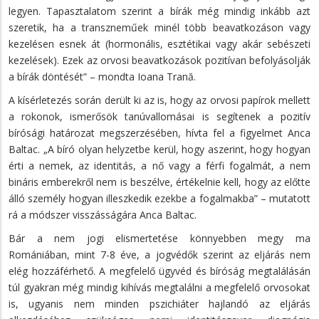
legyen. Tapasztalatom szerint a bírák még mindig inkább azt
szeretik, ha a transzneműek minél több beavatkozáson vagy
kezelésen esnek át (hormonális, esztétikai vagy akár sebészeti
kezelések). Ezek az orvosi beavatkozások pozitívan befolyásolják
a bírák döntését” – mondta Ioana Trană.
A kísérletezés során derült ki az is, hogy az orvosi papírok mellett
a rokonok, ismerősök tanúvallomásai is segítenek a pozitív
bírósági határozat megszerzésében, hívta fel a figyelmet Anca
Baltac. „A bíró olyan helyzetbe kerül, hogy aszerint, hogy hogyan
érti a nemek, az identitás, a nő vagy a férfi fogalmát, a nem
bináris emberekről nem is beszélve, értékelnie kell, hogy az előtte
álló személy hogyan illeszkedik ezekbe a fogalmakba” – mutatott
rá a módszer visszásságára Anca Baltac.
Bár a nem jogi elismertetése könnyebben megy ma
Romániában, mint 7-8 éve, a jogvédők szerint az eljárás nem
elég hozzáférhető. A megfelelő ügyvéd és bíróság megtalálásán
túl gyakran még mindig kihívás megtalálni a megfelelő orvosokat
is, ugyanis nem minden pszichiáter hajlandó az eljárás