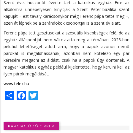
Szent évet huszonöt évente tart a katolikus egyház. Erre az
alkalomra ünnepélyesen kinyitják a Szent Péter-bazilika szent
kapuját – ezt tavaly karácsonykor még Ferenc pápa tette meg –,
ezen át lépnek be a zarándokok csoportjai is a szent év alatt.
Ferenc pápa tett gesztusokat a szexuális kisebbségek felé, de az
egyház álláspontját nem változtatta meg a témában. 2023-ban
például lehetőséget adott arra, hogy a papok azonos nemű
párokat is megáldhassanak, azonban nem kötelező egy pár
kérésére megadni az áldást, csak ha a papok úgy döntenek. A
magyar katolikus egyház például kijelentette, hogy kerülni kell az
ilyen párok megáldását.
www.telex.hu
Share
Facebook
Twitter
KAPCSOLÓDÓ CIKKEK