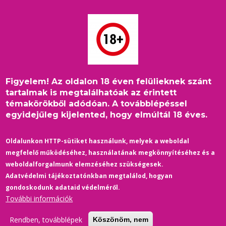
Ugrás
a
tartalomra
Figyelem! Az oldalon 18 éven felülieknek szánt
Címlap
/
Külföld
/
Morzsa
tartalmak is megtalálhatóak az érintett
Először vonult LMBTQ-zarándoklat a Vatikánba
témakörökből adódóan. A továbblépéssel
egyidejűleg kijelented, hogy elmúltál 18 éves.
Oldalunkon HTTP-sütiket használunk, melyek a weboldal
megfelelő működéséhez, használatának megkönnyítéséhez és a
weboldalforgalmunk elemzéséhez szükségesek.
Adatvédelmi tájékoztatónkban megtalálod, hogyan
gondoskodunk adataid védelméről.
További információk
Rendben, továbblépek
Köszönöm, nem