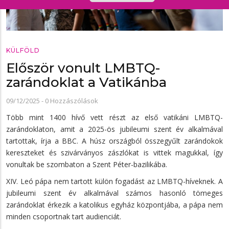
KÜLFÖLD
Először vonult LMBTQ-
zarándoklat a Vatikánba
09/12/2025
-
0 Hozzászólások
Több mint 1400 hívő vett részt az első vatikáni LMBTQ-
zarándoklaton, amit a 2025-ös jubileumi szent év alkalmával
tartottak, írja a BBC. A húsz országból összegyűlt zarándokok
kereszteket és szivárványos zászlókat is vittek magukkal, így
vonultak be szombaton a Szent Péter-bazilikába.
XIV. Leó pápa nem tartott külön fogadást az LMBTQ-híveknek. A
jubileumi szent év alkalmával számos hasonló tömeges
zarándoklat érkezik a katolikus egyház központjába, a pápa nem
minden csoportnak tart audienciát.