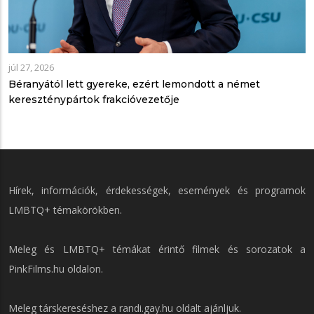
júl 27, 2026
Béranyától lett gyereke, ezért lemondott a német
kereszténypártok frakcióvezetője
Hírek, információk, érdekességek, események és programok
LMBTQ+ témakörökben.
Meleg és LMBTQ+ témákat érintő filmek és sorozatok a
PinkFilms.hu
oldalon.
Meleg társkereséshez a
randi.gay.hu
oldalt ajánljuk.