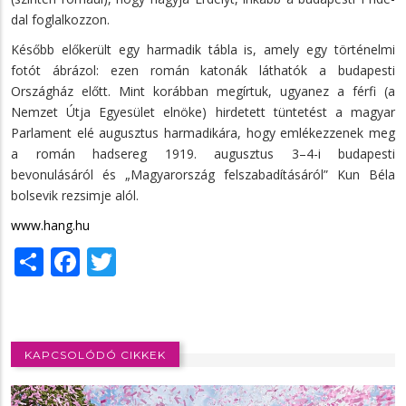
dal foglalkozzon.
Később előkerült egy harmadik tábla is, amely egy történelmi
fotót ábrázol: ezen román katonák láthatók a budapesti
Országház előtt. Mint korábban megírtuk, ugyanez a férfi (a
Nemzet Útja Egyesület elnöke) hirdetett tüntetést a magyar
Parlament elé augusztus harmadikára, hogy emlékezzenek meg
a román hadsereg 1919. augusztus 3–4-i budapesti
bevonulásáról és „Magyarország felszabadításáról” Kun Béla
bolsevik rezsimje alól.
www.hang.hu
Share
Facebook
Twitter
KAPCSOLÓDÓ CIKKEK