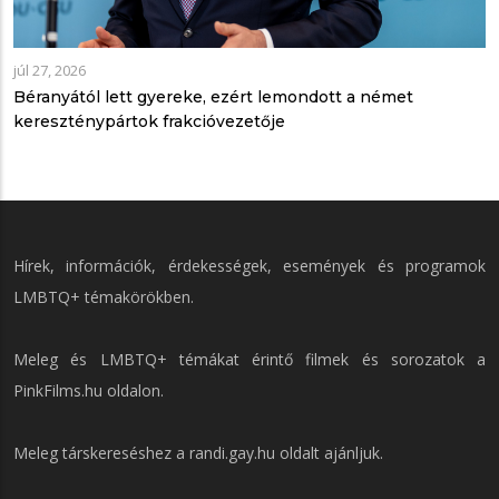
júl 27, 2026
Béranyától lett gyereke, ezért lemondott a német
kereszténypártok frakcióvezetője
Hírek, információk, érdekességek, események és programok
LMBTQ+ témakörökben.
Meleg és LMBTQ+ témákat érintő filmek és sorozatok a
PinkFilms.hu
oldalon.
Meleg társkereséshez a
randi.gay.hu
oldalt ajánljuk.