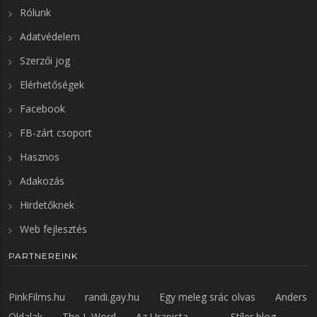
Rólunk
Adatvédelem
Szerzői jog
Elérhetőségek
Facebook
FB-zárt csoport
Hasznos
Adakozás
Hirdetőknek
Web fejlesztés
PARTNEREINK
PinkFilms.hu
randi.gay.hu
Egy meleg srác olvas
Anders
Oldalak
The L Word
Az Uranista
Stíler blog