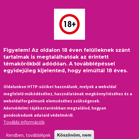
Ugrás
a
tartalomra
Figyelem! Az oldalon 18 éven felülieknek szánt
Címlap
/
Külföld
/
Morzsa
tartalmak is megtalálhatóak az érintett
Román szélsőségesek cikizték Orbánt a Budapest Pride-dal
témakörökből adódóan. A továbblépéssel
egyidejűleg kijelented, hogy elmúltál 18 éves.
Oldalunkon HTTP-sütiket használunk, melyek a weboldal
megfelelő működéséhez, használatának megkönnyítéséhez és a
weboldalforgalmunk elemzéséhez szükségesek.
Adatvédelmi tájékoztatónkban megtalálod, hogyan
gondoskodunk adataid védelméről.
További információk
Rendben, továbblépek
Köszönöm, nem