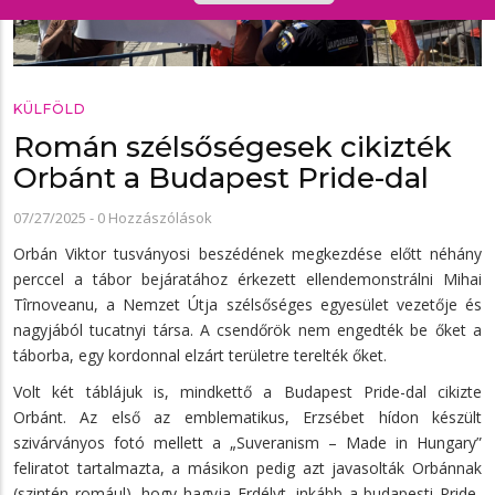
KÜLFÖLD
Román szélsőségesek cikizték
Orbánt a Budapest Pride-dal
07/27/2025
-
0 Hozzászólások
Orbán Viktor tusványosi beszédének megkezdése előtt néhány
perccel a tábor bejáratához érkezett ellendemonstrálni Mihai
Tîrnoveanu, a Nemzet Útja szélsőséges egyesület vezetője és
nagyjából tucatnyi társa. A csendőrök nem engedték be őket a
táborba, egy kordonnal elzárt területre terelték őket.
Volt két táblájuk is, mindkettő a Budapest Pride-dal cikizte
Orbánt. Az első az emblematikus, Erzsébet hídon készült
szivárványos fotó mellett a „Suveranism – Made in Hungary”
feliratot tartalmazta, a másikon pedig azt javasolták Orbánnak
(szintén romául), hogy hagyja Erdélyt, inkább a budapesti Pride-