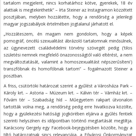
tartalom megjelent, nincs korhatárhoz kötve, gyerekek, 18 év
alattiak is megtekinthetik” – írta Steiner az Instagramon közzétett
posztjában, melyben hozzátette, hogy a rendőrség a jelenlegi
magyar jogszabályok értelmében jogtalanul járhatott el.
„Hozzáteszem, én magam nem gondolom, hogy a képek
pornográf, öncélú szexualitást ábrázoló tartalomnak minősülnek,
az úgynevezett családvédelmi törvény szövegét pedig ('tilos
születési nemnek megfelelő önazonosságtól való eltérést, a nem
megváltoztatását, valamint a homoszexualitást népszerűsíteni')
transzfóbnak és homofóbnak tartom” – fogalmazott Steiner a
posztban.
A friss, csütörtöki határozat szerint a gyűlést a Városháza Park –
Károly krt. – Astoria – Múzeum krt. – Kálvin tér – Vámház krt. –
Fővám tér – Szabadság híd – Műegyetem rakpart útvonalon
tartották volna meg, a rendőrség pedig erre hivatkozva közölte,
hogy a gyülekezési hatósági jogkörében eljárva a gyűlés fentiek
szerinti helyszínen és időpontban történő megtartását megtiltja.
Karácsony Gergely egy Facebook-bejegyzésben közölte, hogy a
tiltó határozatnak sincs relevanciája, a Fővárosi Önkormányzat