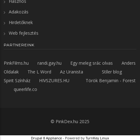
Hasznos
Adakozás
Hirdetőknek
Web fejlesztés
PARTNEREINK
PinkFilms.hu
randi.gay.hu
Egy meleg srác olvas
Anders
Oldalak
The L Word
Az Uranista
Stíler blog
Spirit Színház
HIVSZURES.HU
Török Benjamin - Forest
queerlife.co
©
PinkDex.hu
2025
Drupal 8 Appliance
- Powered by
TurnKey Linux