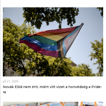
júl 21, 2026
Novák Előd nem érti, miért vitt vizet a honvédség a Pride-
ra