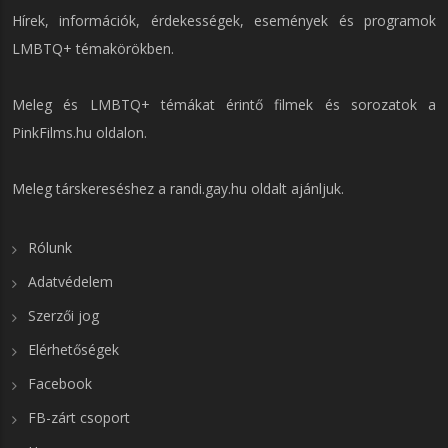
Hírek, információk, érdekességek, események és programok
LMBTQ+ témakörökben.
Meleg és LMBTQ+ témákat érintő filmek és sorozatok a
PinkFilms.hu
oldalon.
Meleg társkereséshez a
randi.gay.hu
oldalt ajánljuk.
Rólunk
Adatvédelem
Szerzői jog
Elérhetőségek
Facebook
FB-zárt csoport