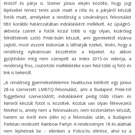
Kristóf és párja is. Steiner június elején közölte, hogy jogi
lépéseket tervez tenni azok miatt a róla és a párjáról készült
fotók miatt, amelyeket a rendőrség a szivárványos felvonulást
tiltó korábbi határozatában indoklásként mellékelt. Az újságíró-
aktivista szerint a fotók közül több is egy olyan, kizárólag
felnőtteknek szóló Pride-bulin készült, ami gyerekektől elzárva
zajlott, most viszont kiskorúak is láthatják ezeket, lévén, hogy a
rendőrség nyilvánosan közzétette a képeket. Az akkori
gyűjtésben még nem szerepelt az Index 2015-ös videója, a
rendőrség friss, csütörtöki mellékletébe ezen felül több új fotó és
link is bekerült.
„A rendőrség gyermekvédelemre hivatkozva betiltott egy június
28-ra szervezett LMBTQ-felvonulást, ami a Budapest Pride-tól
függetlenül szerveződött, indoklásként pedig több rólam és
Nimiről készült fotót is közöltek. Köztük van olyan félrevezető
felvétel is, amely nem a felvonuláson, nem közterületen készült,
hanem az évről évre (idén is) a felvonulás után, a Budapest
Parkban rendezett Rainbow Partyn. A rendezvényre 18 év alattiak
nem léphetnek be – ellenben a Police.hu elérése, ahol ez a