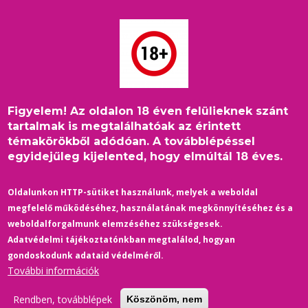
Ugrás
a
tartalomra
Figyelem! Az oldalon 18 éven felülieknek szánt
Címlap
/
Belföld
/
Morzsa
tartalmak is megtalálhatóak az érintett
A rendőrség egy olyan videóval is indokolja a Pride betiltását,
témakörökből adódóan. A továbblépéssel
ami nem is ott készült
egyidejűleg kijelented, hogy elmúltál 18 éves.
Oldalunkon HTTP-sütiket használunk, melyek a weboldal
megfelelő működéséhez, használatának megkönnyítéséhez és a
weboldalforgalmunk elemzéséhez szükségesek.
Adatvédelmi tájékoztatónkban megtalálod, hogyan
gondoskodunk adataid védelméről.
További információk
Rendben, továbblépek
Köszönöm, nem