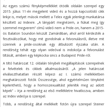
Az egyes számú fényképmelléklet ötödik oldalán szerepel egy
2015. július 11-én megjelent videó és a hozzá kapcsolódó cikk
linkje is, melyet mások mellett a Telex egyik jelenlegi munkatársa
készített az Indexre. „A lánypárt megnézem, a fiúkat meg így
szemmel megverem” című videó nem a Pride-on, hanem a 2015-
ös Balaton Soundon készült Zamárdiban, ahol arról kérdezték a
fesztiválozókat, hogy mit gondolnak a felvonulásról, illetve mit
üzennek a pride-osoknak egy átbulizott éjszaka után. A
rendőrség tehát egy olyan videóval is indokolja a felvonulást
tiltását, amiben egy képkocka sincs a Budapest Pride-ról.
A tiltó határozat 12. oldalán ténybeli megállapítások szerepelnek
a felvételek és cikkek alkalmazásáról. „A jelen határozat
elválaszthatatlan részét képezi az I. számú mellékletben
meghatározott fotók Összessége, ahol egyértelműen tényként
kijelenthető, hogy a homoszexualitást jelenítik meg az adott
képek” – írja a rendőrség az első mellékletre hivatkozva, amiben
az Index videója is szerepel.
Több, a rendőrség által mellékelt fotón újra szerepel Steiner