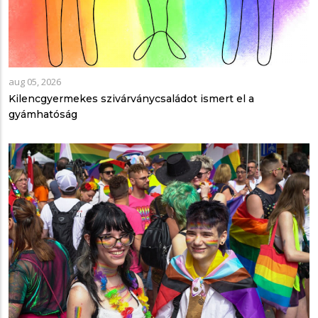
aug 05, 2026
Kilencgyermekes szivárványcsaládot ismert el a
gyámhatóság