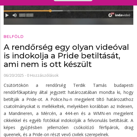
BELFÖLD
A rendőrség egy olyan videóval
is indokolja a Pride betiltását,
ami nem is ott készült
06/20/2025
-
0 Hozzászólások
Csütörtökön a rendőrség Terdik Tamás budapesti
rendőrfőkapitány által jegyzett határozatában mondta ki, hogy
betiltják a Pride-ot. A Police.hu-n megjelent tiltó határozathoz
csatolmányokat is mellékeltek, melyekben korábban az Indexen,
a Mandineren, a Mércén, a 444-en és a WMN-en megjelent
cikkekkel és egyéb fotókkal indokolják a felvonulás betiltását. A
képes gyűjtésben jellemzően csókolózó férfipárok, drag
queenek, és a Pride-on részt vevő civilek szerepelnek.