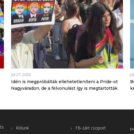
júl 27, 2026
jú
Idén is megpróbálták ellehetetleníteni a Pride-ot
B
Nagyváradon, de a felvonulást így is megtartották
k
és
Rólunk
FB-zárt csoport
P