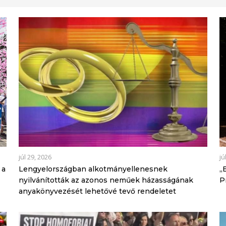
júl 29, 2026
jú
 a
Lengyelországban alkotmányellenesnek
„
nyilvánították az azonos neműek házasságának
P
anyakönyvezését lehetővé tevő rendeletet