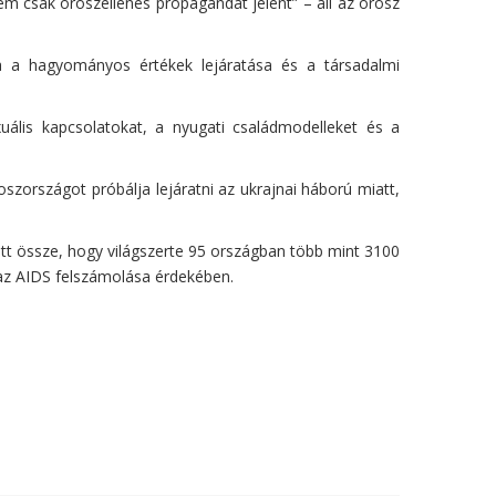
m csak oroszellenes propagandát jelent” – áll az orosz
lja a hagyományos értékek lejáratása és a társadalmi
ális kapcsolatokat, a nyugati családmodelleket és a
szországot próbálja lejáratni az ukrajnai háború miatt,
tött össze, hogy világszerte 95 országban több mint 3100
az AIDS felszámolása érdekében.