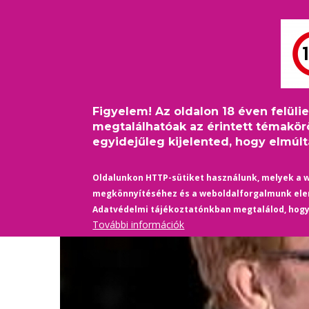
Ugrás
Bejelentkezés
USER
a
ACCOUNT
tartalomra
MAIN
MENU
FŐOLDAL
PINKFILM
NAVIGATION
Figyelem! Az oldalon 18 éven felüli
Címlap
/
Külföld
/
Oroszországban betiltották az Elt
Morzsa
megtalálhatóak az érintett témakör
egyidejűleg kijelented, hogy elmúltá
Oldalunkon HTTP-sütiket használunk, melyek a 
megkönnyítéséhez és a weboldalforgalmunk el
Adatvédelmi tájékoztatónkban megtalálod, hog
További információk