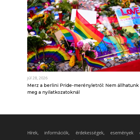
júl 28, 2026
Merz a berlini Pride-merényletről: Nem állhatunk
meg a nyilatkozatoknál
Hírek, információk, érdekességek, események 