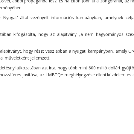
ivel, abból propaganda lesz. És ha Elton John ül a zongoránál, az ne
leményében.
ktív Nyugat’ által vezényelt információs kampányban, amelynek cé
atában kifogásolta, hogy az alapítvány „a nem hagyományos szexu
az alapítványt, hogy részt vesz abban a nyugati kampányban, amely Oro
ai műveletként jellemzett.
detésnyilatkozatában azt írta, hogy több mint 600 millió dollárt gyűj
 hozzáférés javítása, az LMBTQ+ megbélyegzése elleni küzdelem és 