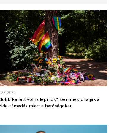
l 28, 2026
Előbb kellett volna lépniük”: berliniek bírálják a
ride-támadás miatt a hatóságokat