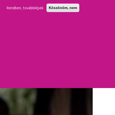
Rendben, továbblépek
Köszönöm, nem
KERESŐ
REGISZTRÁCIÓ
BELÉPÉS