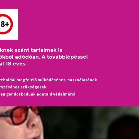
S
HÍREK
ÉLETMÓD
KULTÚRA
HASZNOS
TÁRS
eknek szánt tartalmak is
on John AIDS Alapítványt
ökből adódóan. A továbblépéssel
l 18 éves.
weboldal megfelelő működéséhez, használatának
emzéséhez szükségesek.
yan gondoskodunk adataid védelméről.