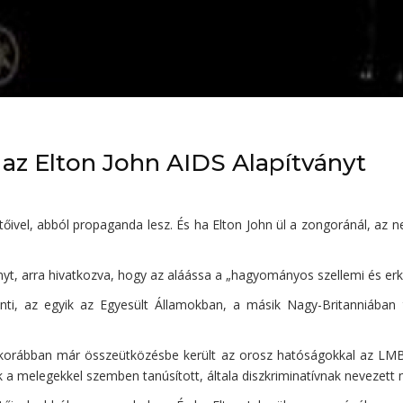
 az Elton John AIDS Alapítványt
ivel, abból propaganda lesz. És ha Elton John ül a zongoránál, az ne
yt, arra hivatkozva, hogy az aláássa a „hagyományos szellemi és erkö
rinti, az egyik az Egyesült Államokban, a másik Nagy-Britanniában
ny korábban már összeütközésbe került az orosz hatóságokkal az LM
a melegekkel szemben tanúsított, általa diszkriminatívnak nevezett 