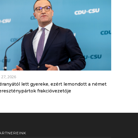
l 27, 2026
éranyától lett gyereke, ezért lemondott a német
ereszténypártok frakcióvezetője
ARTNEREINK