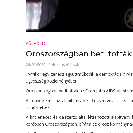
KÜLFÖLD
Oroszországban betiltották
04/05/2025
-
0 Hozzászólások
„Amikor egy zenész együttműködik a demokrácia hirdető
ügyészség közleményében.
Oroszországban betiltották az Elton John AIDS Alapítván
A rendelkezés az alapítvány két fiókszervezetét is é
minősítették.
A brit énekes és dalszerző által létrehozott alapítvá
korábban Oroszországban, bírálta az orosz kormánynak 