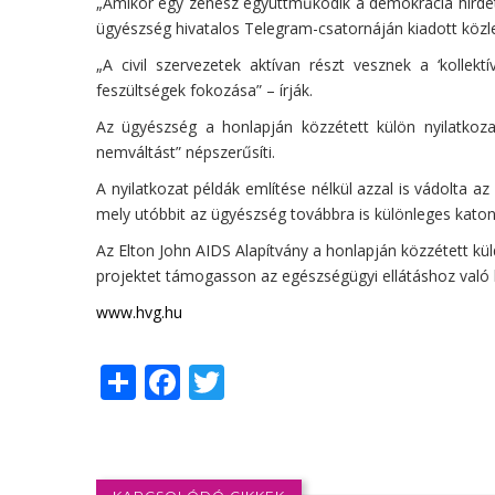
„Amikor egy zenész együttműködik a demokrácia hirdető
ügyészség hivatalos Telegram-csatornáján kiadott köz
„A civil szervezetek aktívan részt vesznek a ‘kolle
feszültségek fokozása” – írják.
Az ügyészség a honlapján közzétett külön nyilatkoz
nemváltást” népszerűsíti.
A nyilatkozat példák említése nélkül azzal is vádolta 
mely utóbbit az ügyészség továbbra is különleges katon
Az Elton John AIDS Alapítvány a honlapján közzétett kül
projektet támogasson az egészségügyi ellátáshoz való
www.hvg.hu
Share
Facebook
Twitter