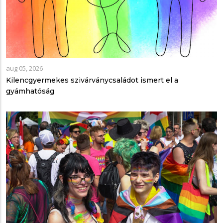
aug 05, 2026
Kilencgyermekes szivárványcsaládot ismert el a
gyámhatóság