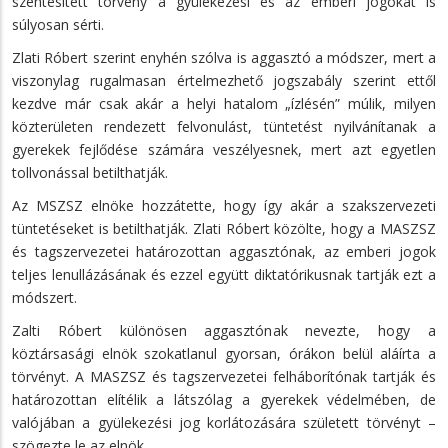
szentesített törvény a gyülekezési és az emberi jogokat is
súlyosan sérti.
Zlati Róbert szerint enyhén szólva is aggasztó a módszer, mert a
viszonylag rugalmasan értelmezhető jogszabály szerint ettől
kezdve már csak akár a helyi hatalom „ízlésén” múlik, milyen
közterületen rendezett felvonulást, tüntetést nyilvánítanak a
gyerekek fejlődése számára veszélyesnek, mert azt egyetlen
tollvonással betilthatják.
Az MSZSZ elnöke hozzátette, hogy így akár a szakszervezeti
tüntetéseket is betilthatják. Zlati Róbert közölte, hogy a MASZSZ
és tagszervezetei határozottan aggasztónak, az emberi jogok
teljes lenullázásának és ezzel együtt diktatórikusnak tartják ezt a
módszert.
Zalti Róbert különösen aggasztónak nevezte, hogy a
köztársasági elnök szokatlanul gyorsan, órákon belül aláírta a
törvényt. A MASZSZ és tagszervezetei felháborítónak tartják és
határozottan elítélik a látszólag a gyerekek védelmében, de
valójában a gyülekezési jog korlátozására született törvényt –
szögezte le az elnök.