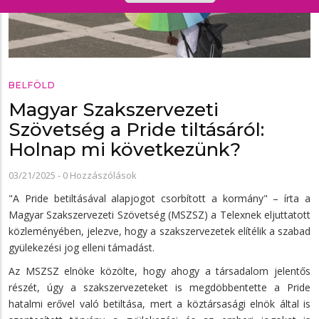
BELFÖLD
Magyar Szakszervezeti
Szövetség a Pride tiltásáról:
Holnap mi következünk?
03/21/2025
-
0 Hozzászólások
"A Pride betiltásával alapjogot csorbított a kormány" – írta a
Magyar Szakszervezeti Szövetség (MSZSZ) a Telexnek eljuttatott
közleményében, jelezve, hogy a szakszervezetek elítélik a szabad
gyülekezési jog elleni támadást.
Az MSZSZ elnöke közölte, hogy ahogy a társadalom jelentős
részét, úgy a szakszervezeteket is megdöbbentette a Pride
hatalmi erővel való betiltása, mert a köztársasági elnök által is