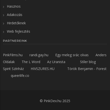
Hasznos
Adakozás
Hirdetőknek
Web fejlesztés
PARTNEREINK
PinkFilms.hu
randi.gay.hu
Egy meleg srác olvas
Anders
Oldalak
The L Word
Az Uranista
Stíler blog
Spirit Színház
HIVSZURES.HU
Török Benjamin - Forest
queerlife.co
©
PinkDex.hu
2025