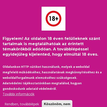
Ugrás
a
tartalomra
Figyelem! Az oldalon 18 éven felülieknek szánt
Címlap
/
Belföld
/
Morzsa
tartalmak is megtalálhatóak az érintett
Magyar Szakszervezeti Szövetség a Pride tiltásáról: Holnap mi
témakörökből adódóan. A továbblépéssel
következünk?
egyidejűleg kijelented, hogy elmúltál 18 éves.
Oldalunkon HTTP-sütiket használunk, melyek a weboldal
megfelelő működéséhez, használatának megkönnyítéséhez és a
weboldalforgalmunk elemzéséhez szükségesek.
Adatvédelmi tájékoztatónkban megtalálod, hogyan
gondoskodunk adataid védelméről.
További információk
Rendben, továbblépek
Köszönöm, nem