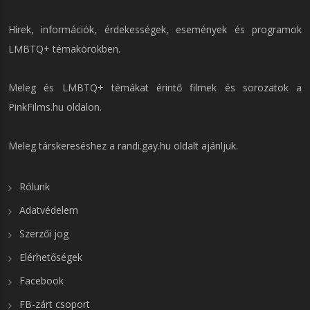
Hírek, információk, érdekességek, események és programok
LMBTQ+ témakörökben.
Meleg és LMBTQ+ témákat érintő filmek és sorozatok a
PinkFilms.hu
oldalon.
Meleg társkereséshez a
randi.gay.hu
oldalt ajánljuk.
Rólunk
Adatvédelem
Szerzői jog
Elérhetőségek
Facebook
FB-zárt csoport