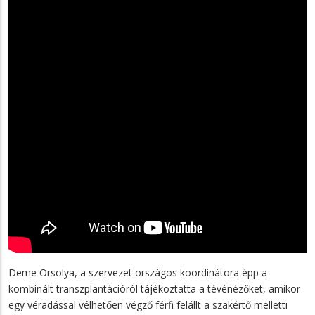
Deme Orsolya, a szervezet országos koordinátora épp a
kombinált transzplantációról tájékoztatta a tévénézőket, amikor
egy véradással vélhetően végző férfi felállt a szakértő melletti