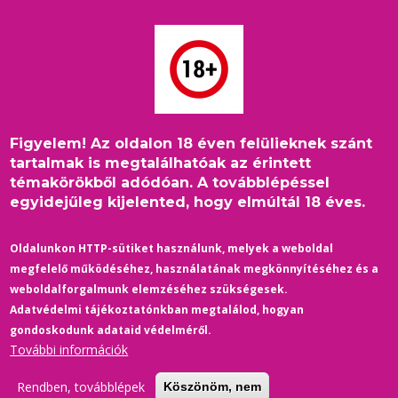
Ugrás
a
tartalomra
Figyelem! Az oldalon 18 éven felülieknek szánt
Címlap
/
Belföld
/
Morzsa
tartalmak is megtalálhatóak az érintett
Fél percig szerepelt a szivárványosra sminkelt Orbán Viktor az
témakörökből adódóan. A továbblépéssel
M1-híradóban egy véradó pólóján
egyidejűleg kijelented, hogy elmúltál 18 éves.
Oldalunkon HTTP-sütiket használunk, melyek a weboldal
megfelelő működéséhez, használatának megkönnyítéséhez és a
weboldalforgalmunk elemzéséhez szükségesek.
Adatvédelmi tájékoztatónkban megtalálod, hogyan
gondoskodunk adataid védelméről.
További információk
Rendben, továbblépek
Köszönöm, nem