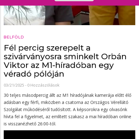
BELFÖLD
Fél percig szerepelt a
szivárványosra sminkelt Orbán
Viktor az M1-híradóban egy
véradó pólóján
03/21/2025
-
0 Hozzászólások
30 teljes másodpercig állt az M1 híradójának kamerája előtt élő
adásban egy férfi, miközben a csatorna az Országos Vérellátó
Szolgálat működéséről tudósított. A képsorokra egy olvasónk
hívta fel a figyelmet, az említett szakasz a mai híradóban online
is visszanézhető 26:00-tól.