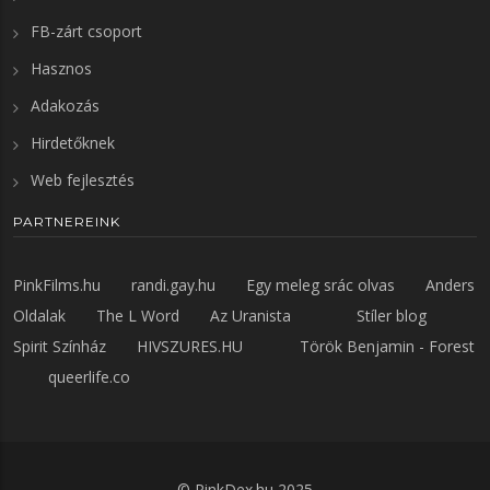
FB-zárt csoport
Hasznos
Adakozás
Hirdetőknek
Web fejlesztés
PARTNEREINK
PinkFilms.hu
randi.gay.hu
Egy meleg srác olvas
Anders
Oldalak
The L Word
Az Uranista
Stíler blog
Spirit Színház
HIVSZURES.HU
Török Benjamin - Forest
queerlife.co
©
PinkDex.hu
2025