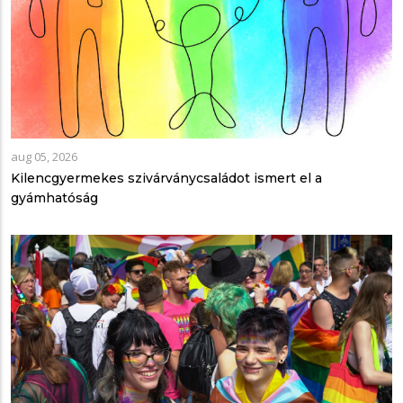
aug 05, 2026
Kilencgyermekes szivárványcsaládot ismert el a
gyámhatóság