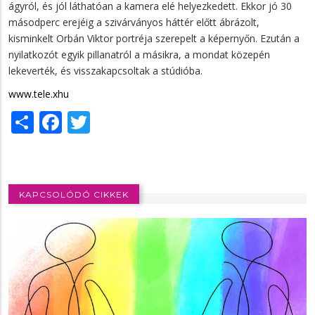
ágyról, és jól láthatóan a kamera elé helyezkedett. Ekkor jó 30
másodperc erejéig a szivárványos háttér előtt ábrázolt,
kisminkelt Orbán Viktor portréja szerepelt a képernyőn. Ezután a
nyilatkozót egyik pillanatról a másikra, a mondat közepén
lekeverték, és visszakapcsoltak a stúdióba.
www.tele.xhu
Share
Facebook
Twitter
KAPCSOLÓDÓ CIKKEK