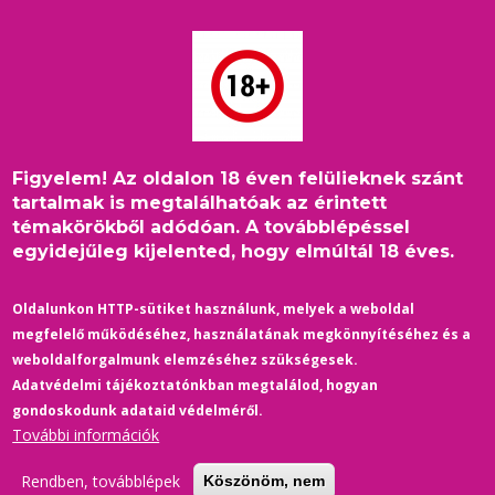
Ugrás
a
tartalomra
Figyelem! Az oldalon 18 éven felülieknek szánt
Címlap
/
Szolgálati közlemény
/
Boldog Karácsonyt!
Morzsa
tartalmak is megtalálhatóak az érintett
témakörökből adódóan. A továbblépéssel
egyidejűleg kijelented, hogy elmúltál 18 éves.
Oldalunkon HTTP-sütiket használunk, melyek a weboldal
megfelelő működéséhez, használatának megkönnyítéséhez és a
weboldalforgalmunk elemzéséhez szükségesek.
Adatvédelmi tájékoztatónkban megtalálod, hogyan
gondoskodunk adataid védelméről.
További információk
Rendben, továbblépek
Köszönöm, nem