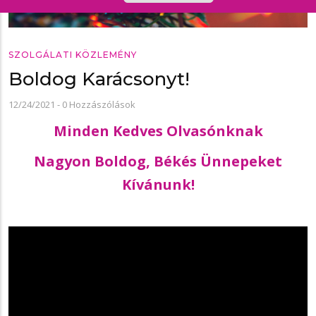
SZOLGÁLATI KÖZLEMÉNY
Boldog Karácsonyt!
12/24/2021
-
0 Hozzászólások
Minden Kedves Olvasónknak
Nagyon Boldog, Békés Ünnepeket
Kívánunk!