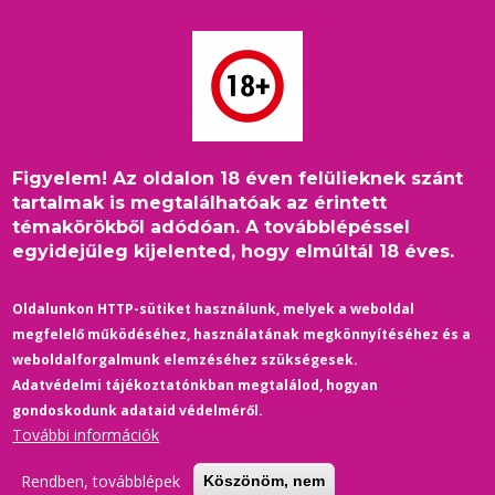
Ugrás
a
tartalomra
Figyelem! Az oldalon 18 éven felülieknek szánt
Címlap
/
disztópia
Morzsa
tartalmak is megtalálhatóak az érintett
témakörökből adódóan. A továbblépéssel
egyidejűleg kijelented, hogy elmúltál 18 éves.
Oldalunkon HTTP-sütiket használunk, melyek a weboldal
megfelelő működéséhez, használatának megkönnyítéséhez és a
weboldalforgalmunk elemzéséhez szükségesek.
Adatvédelmi tájékoztatónkban megtalálod, hogyan
gondoskodunk adataid védelméről.
További információk
Rendben, továbblépek
Köszönöm, nem