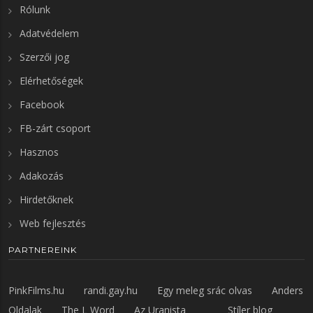
Rólunk
Adatvédelem
Szerzői jog
Elérhetőségek
Facebook
FB-zárt csoport
Hasznos
Adakozás
Hirdetőknek
Web fejlesztés
PARTNEREINK
PinkFilms.hu
randi.gay.hu
Egy meleg srác olvas
Anders
Oldalak
The L Word
Az Uranista
Stíler blog