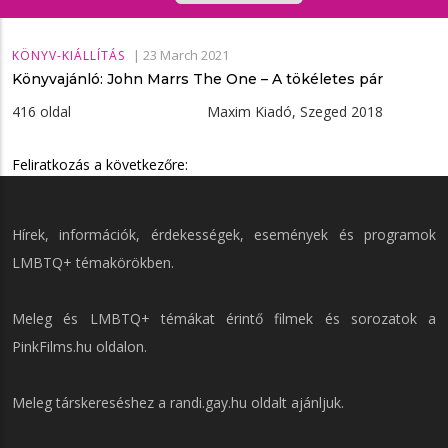
|
23 March 2021
KÖNYV-KIÁLLÍTÁS
Könyvajánló: John Marrs The ​One – A tökéletes pár
416 oldal Maxim Kiadó, Szeged 2018
Feliratkozás a következőre:
Hírek, információk, érdekességek, események és programok
LMBTQ+ témakörökben.
Meleg és LMBTQ+ témákat érintő filmek és sorozatok a
PinkFilms.hu
oldalon.
Meleg társkereséshez a
randi.gay.hu
oldalt ajánljuk.