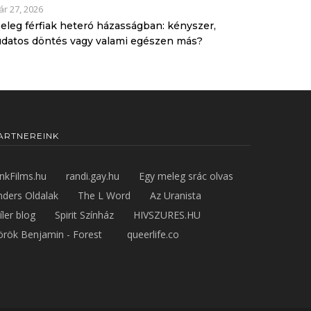
r 27, 2026
eleg férfiak heteró házasságban: kényszer,
udatos döntés vagy valami egészen más?
ARTNEREINK
inkFilms.hu
randi.gay.hu
Egy meleg srác olvas
nders Oldalak
The L Word
Az Uranista
íler blog
Spirit Színház
HIVSZURES.HU
örök Benjamin - Forest
queerlife.co