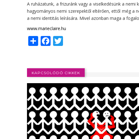
A ruházatunk, a frizuránk vagy a viselkedésünk a nemi ki
hagyományos nemi szerepektől eltérően, ettől még a ne
a nemi identitás leírására. Mivel azonban maga a fogal
www.marieclaire.hu
Share
Facebook
Twitter
KAPCSOLÓDÓ CIKKEK