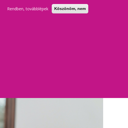
Rendben, továbblépek
Köszönöm, nem
KERESŐ
REGISZTRÁCIÓ
BELÉPÉS