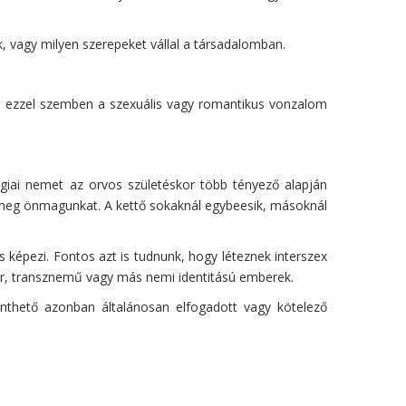
, vagy milyen szerepeket vállal a társadalomban.
tás ezzel szemben a szexuális vagy romantikus vonzalom
ógiai nemet az orvos születéskor több tényező alapján
jük meg önmagunkat. A kettő sokaknál egybeesik, másoknál
 képezi. Fontos azt is tudnunk, hogy léteznek interszex
nder, transznemű vagy más nemi identitású emberek.
inthető azonban általánosan elfogadott vagy kötelező