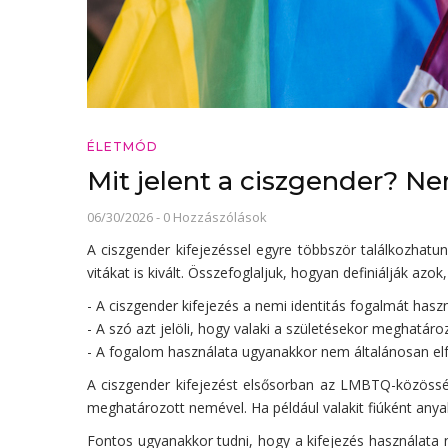
ÉLETMÓD
Mit jelent a ciszgender? N
06/30/2026
-
0 Hozzászólások
A ciszgender kifejezéssel egyre többször találkozhatu
vitákat is kivált. Összefoglaljuk, hogyan definiálják azok
- A ciszgender kifejezés a nemi identitás fogalmát has
- A szó azt jelöli, hogy valaki a születésekor meghatár
- A fogalom használata ugyanakkor nem általánosan elfo
A ciszgender kifejezést elsősorban az LMBTQ-közösség
meghatározott nemével. Ha például valakit fiúként anyak
Fontos ugyanakkor tudni, hogy a kifejezés használata 