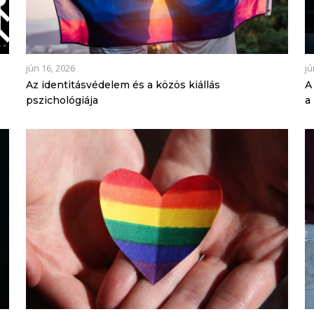
jún 16, 2026
jú
Az identitásvédelem és a közös kiállás
A
pszichológiája
a