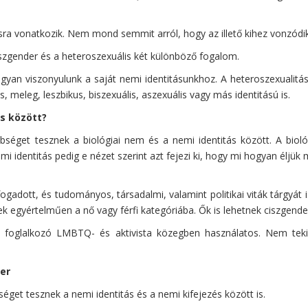
ra vonatkozik. Nem mond semmit arról, hogy az illető kihez vonzódik
iszgender és a heteroszexuális két különböző fogalom.
 hogyan viszonyulunk a saját nemi identitásunkhoz. A heteroszexuali
s, meleg, leszbikus, biszexuális, aszexuális vagy más identitású is.
ás között?
séget tesznek a biológiai nem és a nemi identitás között. A biol
nemi identitás pedig e nézet szerint azt fejezi ki, hogy mi hogyan él
adott, és tudományos, társadalmi, valamint politikai viták tárgyát is
dnek egyértelműen a nő vagy férfi kategóriába. Ők is lehetnek ciszge
al foglalkozó LMBTQ- és aktivista közegben használatos. Nem tek
er
get tesznek a nemi identitás és a nemi kifejezés között is.