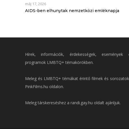
máj 17, 2026
AIDS-ben elhunytak nemzetközi emléknapja
Hírek, információk, érdekességek, események 
programok LMBTQ+ témakörökben.
Meleg és LMBTQ+ témákat érintő filmek és sorozatok
PinkFilms.hu
oldalon.
Meleg társkereséshez a
randi.gay.hu
oldalt ajánljuk.