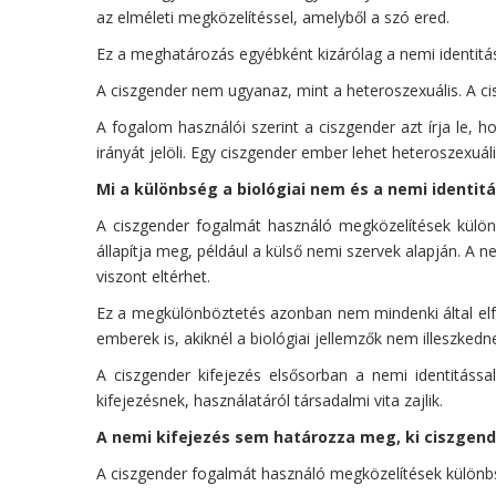
az elméleti megközelítéssel, amelyből a szó ered.
Ez a meghatározás egyébként kizárólag a nemi identitás
A ciszgender nem ugyanaz, mint a heteroszexuális. A c
A fogalom használói szerint a ciszgender azt írja le,
irányát jelöli. Egy ciszgender ember lehet heteroszexuáli
Mi a különbség a biológiai nem és a nemi identit
A ciszgender fogalmát használó megközelítések különb
állapítja meg, például a külső nemi szervek alapján. A 
viszont eltérhet.
Ez a megkülönböztetés azonban nem mindenki által elfog
emberek is, akiknél a biológiai jellemzők nem illeszke
A ciszgender kifejezés elsősorban a nemi identitáss
kifejezésnek, használatáról társadalmi vita zajlik.
A nemi kifejezés sem határozza meg, ki ciszgend
A ciszgender fogalmát használó megközelítések különbsé