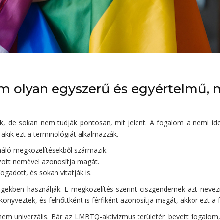
em olyan egyszerű és egyértelmű, 
nk, de sokan nem tudják pontosan, mit jelent. A fogalom a nemi ide
, akik ezt a terminológiát alkalmazzák.
ználó megközelítésekből származik.
ozott nemével azonosítja magát.
gadott, és sokan vitatják is.
ekben használják. E megközelítés szerint ciszgendernek azt nevezi
önyveztek, és felnőttként is férfiként azonosítja magát, akkor ezt a
nem univerzális. Bár az LMBTQ-aktivizmus területén bevett fogalom,