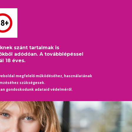
S
HÍREK
ÉLETMÓD
KULTÚRA
HASZNOS
TÁRS
eknek szánt tartalmak is
yan egyszerű és egyértelmű, mint elsőre gondolnád
ökből adódóan. A továbblépéssel
l 18 éves.
weboldal megfelelő működéséhez, használatának
emzéséhez szükségesek.
yan gondoskodunk adataid védelméről.