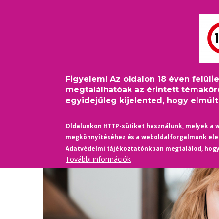
Ugrás
Bejelentkezés
USER
a
ACCOUNT
tartalomra
MAIN
MENU
FŐOLDAL
PINKFILM
NAVIGATION
Figyelem! Az oldalon 18 éven felüli
Címlap
/
Életmód
/
Mit jelent a ciszgender? Nem ol
Morzsa
megtalálhatóak az érintett témakör
egyidejűleg kijelented, hogy elmúltá
Oldalunkon HTTP-sütiket használunk, melyek a 
megkönnyítéséhez és a weboldalforgalmunk el
Adatvédelmi tájékoztatónkban megtalálod, hog
További információk