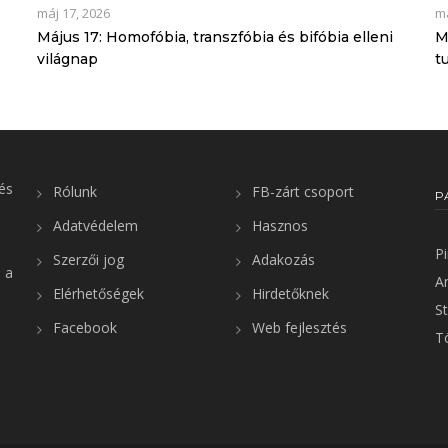
máj 17, 2026
má
Május 17: Homofóbia, transzfóbia és bifóbia elleni
M
világnap
t
és
Rólunk
FB-zárt csoport
P
Adatvédelem
Hasznos
P
Szerzői jog
Adakozás
 a
A
Elérhetőségek
Hirdetőknek
St
Facebook
Web fejlesztés
T