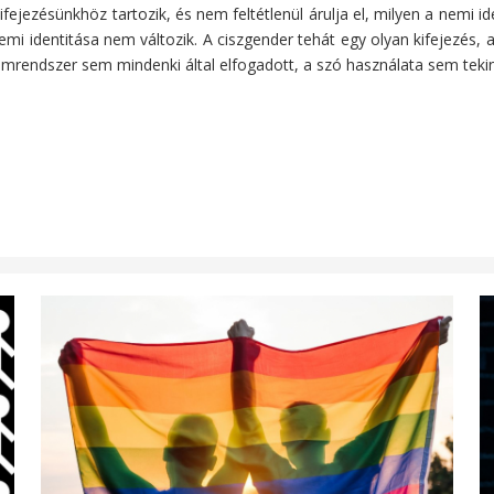
fejezésünkhöz tartozik, és nem feltétlenül árulja el, milyen a nemi id
mi identitása nem változik. A ciszgender tehát egy olyan kifejezés,
omrendszer sem mindenki által elfogadott, a szó használata sem teki