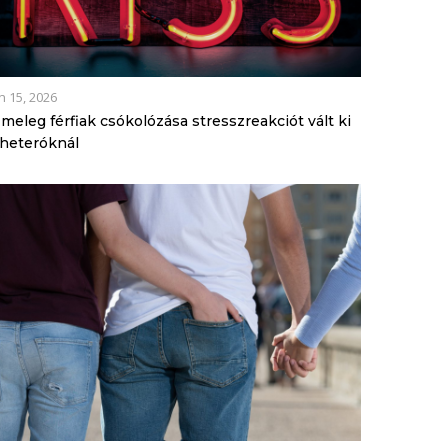
n 15, 2026
 meleg férfiak csókolózása stresszreakciót vált ki
 heteróknál