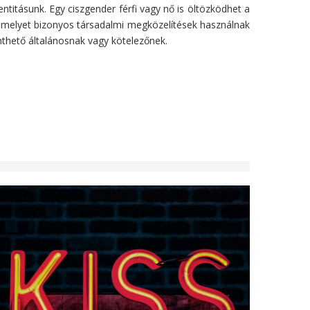
entitásunk. Egy ciszgender férfi vagy nő is öltözködhet a
 amelyet bizonyos társadalmi megközelítések használnak
nthető általánosnak vagy kötelezőnek.