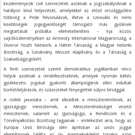
kezdeményezik civil szervezetek azoknak a jogszabályoknak a
hatályon kívül helyezését, amelyekkel az előző országgyűlési
többség a Pride felvonulások, illetve a szexuális és nemi
kisebbségek jogegyenlőségét támogató más gyűlések
megtartását próbálta ellehetetleníteni – írja közös
sajtóközleményében az Amnesty International Magyarország, a
Diverse Youth Network, a Háttér Társaság, a Magyar Helsinki
Bizottság, a Szivárvány Misszió Alapítvány és a Társaság a
Szabadságjogokért.
A fenti szervezetek szerint demokratikus jogállamban nincs
helyük azoknak a rendelkezéseknek, amelyek nyomán békés
gyülekezési jogukat gyakorló állampolgárok ellen indultak
büntetőeljárások, és százezreket fenyegettek súlyos bírsággal.
A civilek javaslata – amit elküldtek a miniszterelnöknek, az
igazságügyi miniszternek, a Miniszterelnökséget vezető
miniszternek, valamint az Igazságügyi, a Rendészeti és a
Törvényalkotási Bizottság tagjainak – emlékeztet arra, hogy az
Európai Unió Bírósága idén áprilisban az uniós joggal
ellentétesnek találta az ún. gyermekvédelmi törvény azon