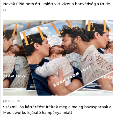
Novák Előd nem érti, miért vitt vizet a honvédség a Pride-
ra
júl 18, 2026
Százmilliós kártérítést ítéltek meg a meleg házaspárnak a
Mediaworks lejárató kampánya miatt