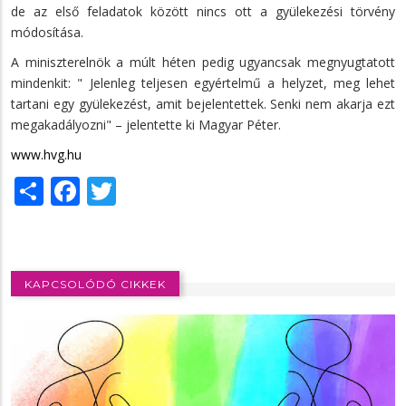
de az első feladatok között nincs ott a gyülekezési törvény
módosítása.
A miniszterelnök a múlt héten pedig ugyancsak megnyugtatott
mindenkit: " Jelenleg teljesen egyértelmű a helyzet, meg lehet
tartani egy gyülekezést, amit bejelentettek. Senki nem akarja ezt
megakadályozni" – jelentette ki Magyar Péter.
www.hvg.hu
Share
Facebook
Twitter
KAPCSOLÓDÓ CIKKEK