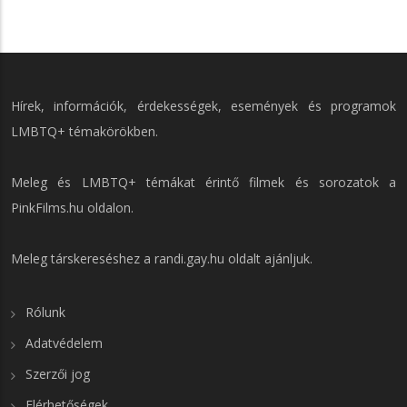
Hírek, információk, érdekességek, események és programok
LMBTQ+ témakörökben.
Meleg és LMBTQ+ témákat érintő filmek és sorozatok a
PinkFilms.hu
oldalon.
Meleg társkereséshez a
randi.gay.hu
oldalt ajánljuk.
Rólunk
Adatvédelem
Szerzői jog
Elérhetőségek