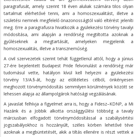
paragrafusát, amely szerint 18 éven aluliak számára tilos olyan
tartalmat elérhetővé tenni, ami a homoszexualitást, illetve a
születési nemnek megfelelő önazonosságtól való eltérést jeleníti
meg. Erre a paragrafusra hivatkozik a gyülekezési törvény tavalyi
módosítása, ami alapján a rendőrség megtiltotta azoknak a
gyűléseknek a megtartását, amelyeken megjelenik a
homoszexualitás, illetve a transzneműség.
A civil szervezetek szerint tehát függetlenül attól, hogy a június
27-ére bejelentett Budapest Pride felvonulást a rendőrség már
tudomásul vette, hatályon kívül kell helyezni a gyülekezési
törvény 13/A.§-át, hogy az előítéletes célból, önkényesen
meghozott törvénymódosítás semmilyen körülmények között se
lehessen alapja az állampolgárok hatósági vegzálásának.
A javaslat felhívja a figyelmet arra is, hogy a Fidesz–KDNP, a Mi
Hazánk és a Jobbik alkotta országgyűlési többség a tavaly
márciusban elfogadott törvénymódosítással a szabálysértési
jogszabályokhoz is hozzányúlt, széles körben lehetővé téve
azoknak a megbüntetését, akik a tiltás ellenére is részt vettek a