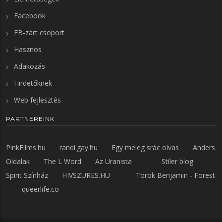
Facebook
FB-zárt csoport
Hasznos
Adakozás
Hirdetőknek
Web fejlesztés
PARTNEREINK
PinkFilms.hu
randi.gay.hu
Egy meleg srác olvas
Anders
Oldalak
The L Word
Az Uranista
Stíler blog
Spirit Színház
HIVSZURES.HU
Török Benjamin - Forest
queerlife.co