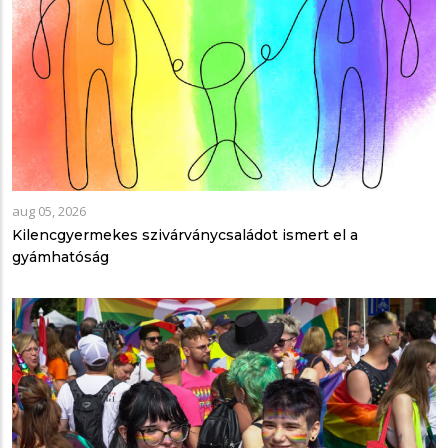
aug 05, 2026
Kilencgyermekes szivárványcsaládot ismert el a
gyámhatóság