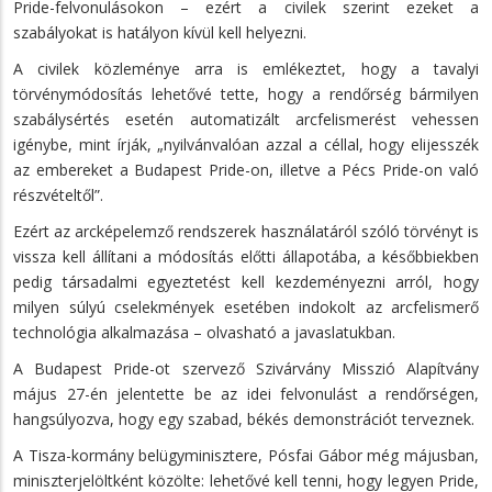
Pride-felvonulásokon – ezért a civilek szerint ezeket a
szabályokat is hatályon kívül kell helyezni.
A civilek közleménye arra is emlékeztet, hogy a tavalyi
törvénymódosítás lehetővé tette, hogy a rendőrség bármilyen
szabálysértés esetén automatizált arcfelismerést vehessen
igénybe, mint írják, „nyilvánvalóan azzal a céllal, hogy elijesszék
az embereket a Budapest Pride-on, illetve a Pécs Pride-on való
részvételtől”.
Ezért az arcképelemző rendszerek használatáról szóló törvényt is
vissza kell állítani a módosítás előtti állapotába, a későbbiekben
pedig társadalmi egyeztetést kell kezdeményezni arról, hogy
milyen súlyú cselekmények esetében indokolt az arcfelismerő
technológia alkalmazása – olvasható a javaslatukban.
A Budapest Pride-ot szervező Szivárvány Misszió Alapítvány
május 27-én jelentette be az idei felvonulást a rendőrségen,
hangsúlyozva, hogy egy szabad, békés demonstrációt terveznek.
A Tisza-kormány belügyminisztere, Pósfai Gábor még májusban,
miniszterjelöltként közölte: lehetővé kell tenni, hogy legyen Pride,