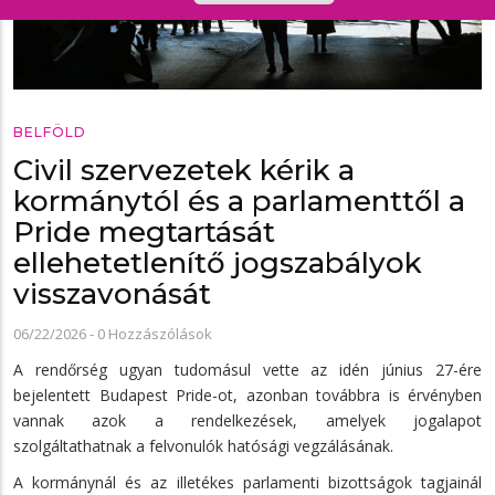
BELFÖLD
Civil szervezetek kérik a
kormánytól és a parlamenttől a
Pride megtartását
ellehetetlenítő jogszabályok
visszavonását
06/22/2026
-
0 Hozzászólások
A rendőrség ugyan tudomásul vette az idén június 27-ére
bejelentett Budapest Pride-ot, azonban továbbra is érvényben
vannak azok a rendelkezések, amelyek jogalapot
szolgáltathatnak a felvonulók hatósági vegzálásának.
A kormánynál és az illetékes parlamenti bizottságok tagjainál