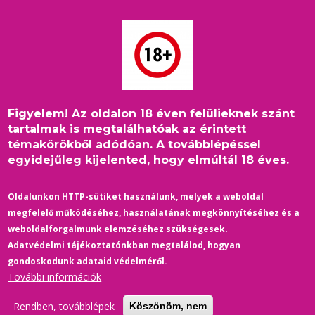
Ugrás
a
tartalomra
Figyelem! Az oldalon 18 éven felülieknek szánt
Címlap
/
Belföld
/
Morzsa
tartalmak is megtalálhatóak az érintett
Civil szervezetek kérik a kormánytól és a parlamenttől a Pride
témakörökből adódóan. A továbblépéssel
megtartását ellehetetlenítő jogszabályok visszavonását
egyidejűleg kijelented, hogy elmúltál 18 éves.
Oldalunkon HTTP-sütiket használunk, melyek a weboldal
megfelelő működéséhez, használatának megkönnyítéséhez és a
weboldalforgalmunk elemzéséhez szükségesek.
Adatvédelmi tájékoztatónkban megtalálod, hogyan
gondoskodunk adataid védelméről.
További információk
Rendben, továbblépek
Köszönöm, nem