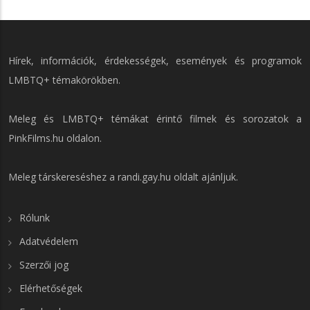
Hírek, információk, érdekességek, események és programok
LMBTQ+ témakörökben.
Meleg és LMBTQ+ témákat érintő filmek és sorozatok a
PinkFilms.hu
oldalon.
Meleg társkereséshez a
randi.gay.hu
oldalt ajánljuk.
Rólunk
Adatvédelem
Szerzői jog
Elérhetőségek