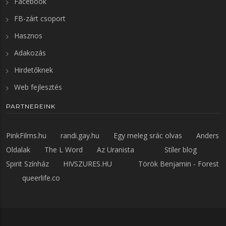
Facebook
FB-zárt csoport
Hasznos
Adakozás
Hirdetőknek
Web fejlesztés
PARTNEREINK
PinkFilms.hu
randi.gay.hu
Egy meleg srác olvas
Anders
Oldalak
The L Word
Az Uranista
Stíler blog
Spirit Színház
HIVSZURES.HU
Török Benjamin - Forest
queerlife.co