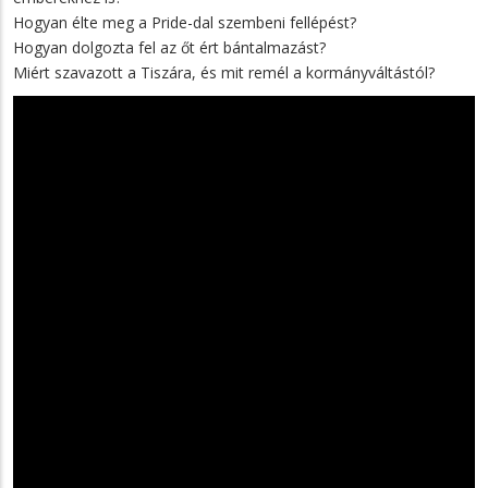
Hogyan élte meg a Pride-dal szembeni fellépést?
Hogyan dolgozta fel az őt ért bántalmazást?
Miért szavazott a Tiszára, és mit remél a kormányváltástól?