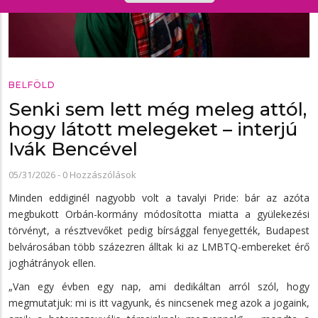
BELFÖLD
Senki sem lett még meleg attól,
hogy látott melegeket – interjú
Ivák Bencével
05/31/2026
-
0 Hozzászólások
Minden eddiginél nagyobb volt a tavalyi Pride: bár az azóta
megbukott Orbán-kormány módosította miatta a gyülekezési
törvényt, a résztvevőket pedig bírsággal fenyegették, Budapest
belvárosában több százezren álltak ki az LMBTQ-embereket érő
joghátrányok ellen.
„Van egy évben egy nap, ami dedikáltan arról szól, hogy
megmutatjuk: mi is itt vagyunk, és nincsenek meg azok a jogaink,