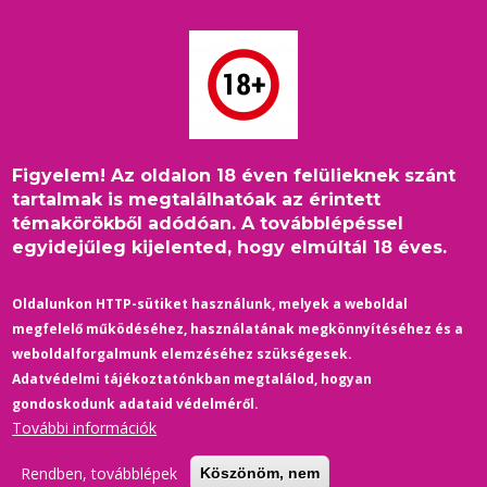
Ugrás
a
tartalomra
Figyelem! Az oldalon 18 éven felülieknek szánt
Címlap
/
Belföld
/
Morzsa
tartalmak is megtalálhatóak az érintett
Senki sem lett még meleg attól, hogy látott melegeket –
témakörökből adódóan. A továbblépéssel
interjú Ivák Bencével
egyidejűleg kijelented, hogy elmúltál 18 éves.
Oldalunkon HTTP-sütiket használunk, melyek a weboldal
megfelelő működéséhez, használatának megkönnyítéséhez és a
weboldalforgalmunk elemzéséhez szükségesek.
Adatvédelmi tájékoztatónkban megtalálod, hogyan
gondoskodunk adataid védelméről.
További információk
Rendben, továbblépek
Köszönöm, nem