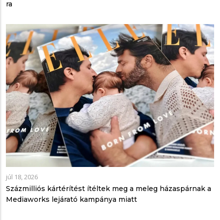
ra
júl 18, 2026
Százmilliós kártérítést ítéltek meg a meleg házaspárnak a
Mediaworks lejárató kampánya miatt