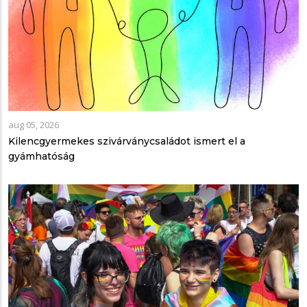
aug 05, 2026
Kilencgyermekes szivárványcsaládot ismert el a
gyámhatóság