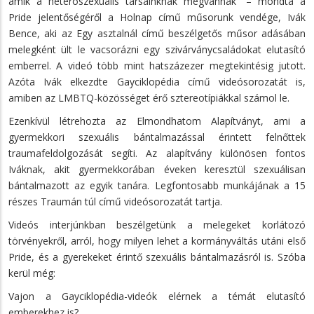
amik a heteroszexuális társainknak megvannak” – mondta a
Pride jelentőségéről a Holnap című műsorunk vendége, Ivák
Bence, aki az Egy asztalnál című beszélgetős műsor adásában
melegként ült le vacsorázni egy szivárványcsaládokat elutasító
emberrel. A videó több mint hatszázezer megtekintésig jutott.
Azóta Ivák elkezdte Gayciklopédia című videósorozatát is,
amiben az LMBTQ-közösséget érő sztereotípiákkal számol le.
Ezenkívül létrehozta az Elmondhatom Alapítványt, ami a
gyermekkori szexuális bántalmazással érintett felnőttek
traumafeldolgozását segíti. Az alapítvány különösen fontos
Iváknak, akit gyermekkorában éveken keresztül szexuálisan
bántalmazott az egyik tanára. Legfontosabb munkájának a 15
részes Traumán túl című videósorozatát tartja.
Videós interjúnkban beszélgetünk a melegeket korlátozó
törvényekről, arról, hogy milyen lehet a kormányváltás utáni első
Pride, és a gyerekeket érintő szexuális bántalmazásról is. Szóba
kerül még:
Vajon a Gayciklopédia-videók elérnek a témát elutasító
emberekhez is?