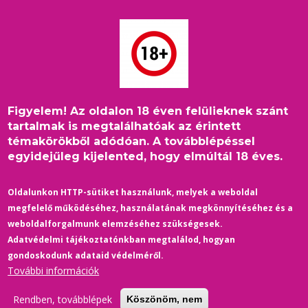
Ugrás
a
tartalomra
Figyelem! Az oldalon 18 éven felülieknek szánt
Címlap
/
Külföld
/
Morzsa
tartalmak is megtalálhatóak az érintett
Tényellenőrzés: Ukrajna legalizálta az azonos neműek
témakörökből adódóan. A továbblépéssel
házasságát?
egyidejűleg kijelented, hogy elmúltál 18 éves.
Oldalunkon HTTP-sütiket használunk, melyek a weboldal
megfelelő működéséhez, használatának megkönnyítéséhez és a
weboldalforgalmunk elemzéséhez szükségesek.
Adatvédelmi tájékoztatónkban megtalálod, hogyan
gondoskodunk adataid védelméről.
További információk
Rendben, továbblépek
Köszönöm, nem