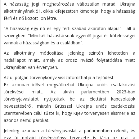
A házasság jogi meghatározása változatlan marad, Ukrajna
alkotmányának 51. cikke kifejezetten kimondja, hogy a házasság
férfi és nő között jön létre.
"A házasság egy nő és egy férfi szabad akaratán alapul" - áll a
szövegben. "Mindkét házastársnak egyenlő jogai és kötelességei
vannak a házasságban és a családban".
Az alkotmány módosítása jelenleg szintén lehetetlen a
hadiállapot miatt, amely az orosz invázió folytatódása miatt
Ukrajnában van érvényben.
Az új polgári törvénykönyv visszafordíthatja a fejlődést
Ez azonban idővel megváltozhat Ukrajna uniós csatlakozási
törekvései miatt. Az ukrán parlamentben 2023-ban
törvényjavaslatot nyújtottak be az élettársi kapcsolatok
bevezetéséről, miután Brüsszel Ukrajna uniós csatlakozási
ütemtervében célul tűzte ki, hogy Kijev törvényesen elismerje az
azonos nemű párokat.
Jelenleg azonban a törvényjavaslat a parlamentben rekedt, és
egy új polgári törvénykönyv tervezete is járja az utat a