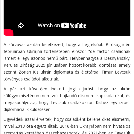
A zűrzavar azután keletkezett, hogy a Legfelsőbb Bíróság idén
februárban Ukrajna történetében először "de facto" családnak
ismert el egy azonos nemű párt. Helybenhagyta a Desnyánszkyi
Kerületi Bíróság 2025 júniusában hozott korábbi döntését, amely
szerint Zorian Kis ukrán diplomata és élettársa, Timur Levcsuk
törvényes családot alkotnak.
A pár azt követően indított jogi eljárást, hogy az ukrán
külügyminisztérium nem volt hajlandó elismerni kapcsolatukat, és
megakadályozta, hogy Levcsuk csatlakozzon Kishez egy izraeli
diplomáciai kiküldetésen.
Ügyvédeik azzal érveltek, hogy családként kellene őket elismerni,
mivel 2013 óta együtt éltek, 2016-ban Ukrajnában nem hivatalos
szertartás keretében összeházasodtak, és 2021-ben az Egyesült