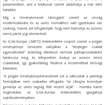
parlamentben, ami a kritikusok szerint alááshatja a már elért
haladást.
Míg a törvénytervezet támogatói szerint az ország
modernizálására és az uniós normákhoz való igazítására van
szükség, mások azt kifogásolják, hogy nem biztosítja az azonos
nemű párok jogi elismerését.
Az ILGA-Europe LMBTQ érdekvédelmi csoport szerint a polgári
törvénykönyv tervezete valójában a "tényleges családi
egyesüléseket" kizárólag ellenkező neműek párkapcsolataként
határozza meg, és kifejezetten kizárja az azonos nemű
családokat, így gyakorlatilag felülírná a közelmúltbeli bírósági
ítéleteket.
"A polgári törvénykönyvtervezetnek ezt a változatát a jelenlegi
formájában nem szabadna elfogadni, ha Ukrajna komolyan
gondolja az uniós tagság felé vezető útját" - mondta Katrin
Hugendubel, az ILGA-Europe érdekvédelmi igazgatója
sajtóközleményében.