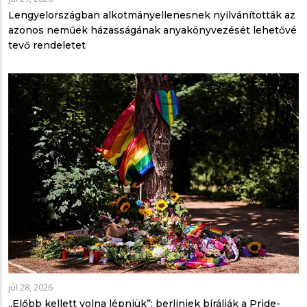
Lengyelországban alkotmányellenesnek nyilvánították az
azonos neműek házasságának anyakönyvezését lehetővé
tevő rendeletet
júl 28, 2026
„Előbb kellett volna lépniük”: berliniek bírálják a Pride-