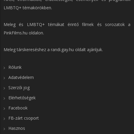
LMBTQ+ témakörökben.
Meleg és LMBTQ+ témákat érintő filmek és sorozatok a
PinkFilms.hu
oldalon.
Meleg társkereséshez a
randi.gay.hu
oldalt ajánljuk.
Rólunk
Adatvédelem
Szerzői jog
Elérhetőségek
Facebook
FB-zárt csoport
Hasznos