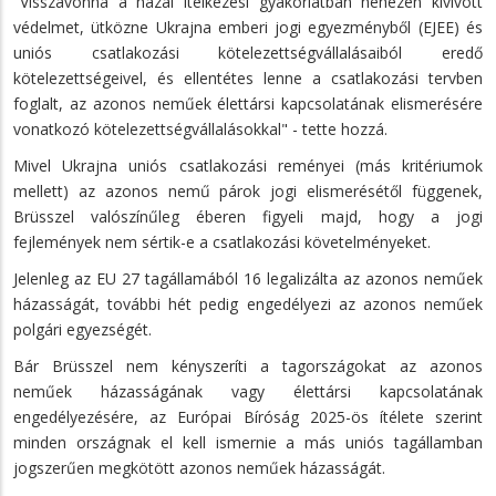
"Visszavonná a hazai ítélkezési gyakorlatban nehezen kivívott
védelmet, ütközne Ukrajna emberi jogi egyezményből (EJEE) és
uniós csatlakozási kötelezettségvállalásaiból eredő
kötelezettségeivel, és ellentétes lenne a csatlakozási tervben
foglalt, az azonos neműek élettársi kapcsolatának elismerésére
vonatkozó kötelezettségvállalásokkal" - tette hozzá.
Mivel Ukrajna uniós csatlakozási reményei (más kritériumok
mellett) az azonos nemű párok jogi elismerésétől függenek,
Brüsszel valószínűleg éberen figyeli majd, hogy a jogi
fejlemények nem sértik-e a csatlakozási követelményeket.
Jelenleg az EU 27 tagállamából 16 legalizálta az azonos neműek
házasságát, további hét pedig engedélyezi az azonos neműek
polgári egyezségét.
Bár Brüsszel nem kényszeríti a tagországokat az azonos
neműek házasságának vagy élettársi kapcsolatának
engedélyezésére, az Európai Bíróság 2025-ös ítélete szerint
minden országnak el kell ismernie a más uniós tagállamban
jogszerűen megkötött azonos neműek házasságát.