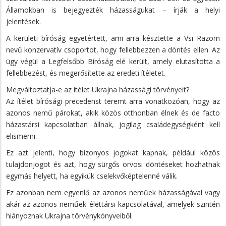
Államokban is bejegyezték házasságukat – írják a helyi
jelentések.
A kerületi bíróság egyetértett, ami arra késztette a Vsi Razom
nevű konzervatív csoportot, hogy fellebbezzen a döntés ellen. Az
ügy végül a Legfelsőbb Bíróság elé került, amely elutasította a
fellebbezést, és megerősítette az eredeti ítéletet.
Megváltoztatja-e az ítélet Ukrajna házassági törvényeit?
Az ítélet bírósági precedenst teremt arra vonatkozóan, hogy az
azonos nemű párokat, akik közös otthonban élnek és de facto
házastársi kapcsolatban állnak, jogilag családegységként kell
elismerni.
Ez azt jelenti, hogy bizonyos jogokat kapnak, például közös
tulajdonjogot és azt, hogy sürgős orvosi döntéseket hozhatnak
egymás helyett, ha egyikük cselekvőképtelenné válik.
Ez azonban nem egyenlő az azonos neműek házasságával vagy
akár az azonos neműek élettársi kapcsolatával, amelyek szintén
hiányoznak Ukrajna törvénykönyveiből.