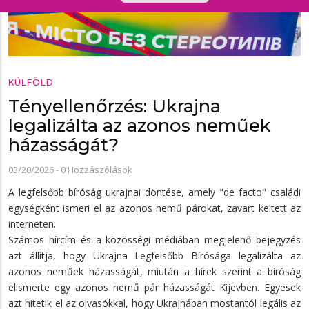
KÜLFÖLD
Tényellenőrzés: Ukrajna
legalizálta az azonos neműek
házasságát?
03/20/2026
-
0 Hozzászólások
A legfelsőbb bíróság ukrajnai döntése, amely "de facto" családi
egységként ismeri el az azonos nemű párokat, zavart keltett az
interneten.
Számos hírcím és a közösségi médiában megjelenő bejegyzés
azt állítja, hogy Ukrajna Legfelsőbb Bírósága legalizálta az
azonos neműek házasságát, miután a hírek szerint a bíróság
elismerte egy azonos nemű pár házasságát Kijevben. Egyesek
azt hitetik el az olvasókkal, hogy Ukrajnában mostantól legális az