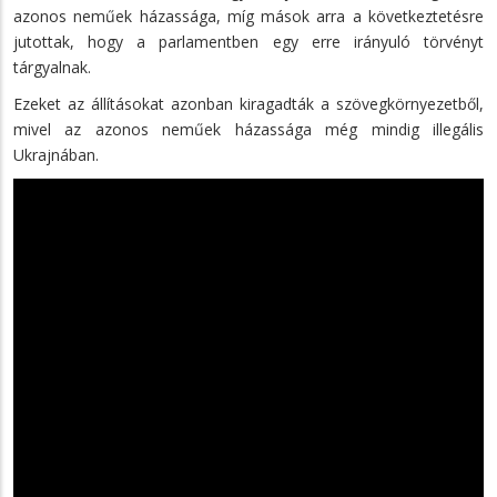
azonos neműek házassága, míg mások arra a következtetésre
jutottak, hogy a parlamentben egy erre irányuló törvényt
tárgyalnak.
Ezeket az állításokat azonban kiragadták a szövegkörnyezetből,
mivel az azonos neműek házassága még mindig illegális
Ukrajnában.