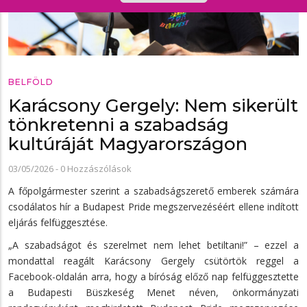
BELFÖLD
Karácsony Gergely: Nem sikerült
tönkretenni a szabadság
kultúráját Magyarországon
03/05/2026
-
0 Hozzászólások
A főpolgármester szerint a szabadságszerető emberek számára
csodálatos hír a Budapest Pride megszervezéséért ellene indított
eljárás felfüggesztése.
„A szabadságot és szerelmet nem lehet betiltani!” – ezzel a
mondattal reagált Karácsony Gergely csütörtök reggel a
Facebook-oldalán arra, hogy a bíróság előző nap felfüggesztette
a Budapesti Büszkeség Menet néven, önkormányzati