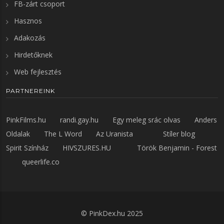
FB-zárt csoport
Hasznos
Adakozás
Hirdetőknek
Web fejlesztés
PARTNEREINK
PinkFilms.hu
randi.gay.hu
Egy meleg srác olvas
Anders
Oldalak
The L Word
Az Uranista
Stíler blog
Spirit Színház
HIVSZURES.HU
Török Benjamin - Forest
queerlife.co
©
PinkDex.hu
2025