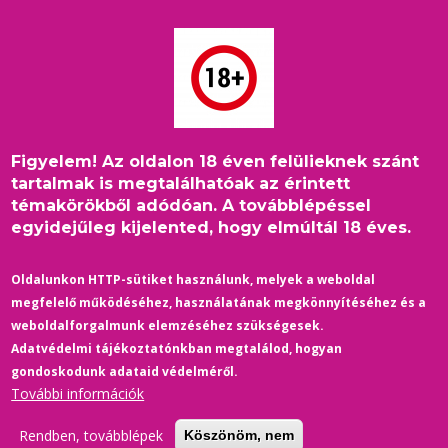
Ugrás
a
tartalomra
Figyelem! Az oldalon 18 éven felülieknek szánt
Címlap
/
Belföld
/
Morzsa
tartalmak is megtalálhatóak az érintett
Karácsony Gergely: Nem sikerült tönkretenni a szabadság
témakörökből adódóan. A továbblépéssel
kultúráját Magyarországon
egyidejűleg kijelented, hogy elmúltál 18 éves.
Oldalunkon HTTP-sütiket használunk, melyek a weboldal
megfelelő működéséhez, használatának megkönnyítéséhez és a
weboldalforgalmunk elemzéséhez szükségesek.
Adatvédelmi tájékoztatónkban megtalálod, hogyan
gondoskodunk adataid védelméről.
További információk
Rendben, továbblépek
Köszönöm, nem