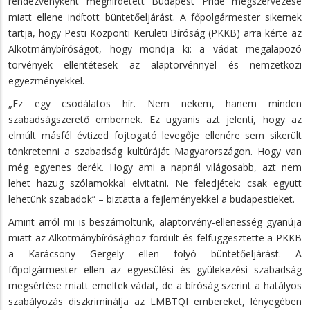
rendezvényként meghirdetett Budapest Pride megszervezése
miatt ellene indított büntetőeljárást. A főpolgármester sikernek
tartja, hogy Pesti Központi Kerületi Bíróság (PKKB) arra kérte az
Alkotmánybíróságot, hogy mondja ki: a vádat megalapozó
törvények ellentétesek az alaptörvénnyel és nemzetközi
egyezményekkel.
„Ez egy csodálatos hír. Nem nekem, hanem minden
szabadságszerető embernek. Ez ugyanis azt jelenti, hogy az
elmúlt másfél évtized fojtogató levegője ellenére sem sikerült
tönkretenni a szabadság kultúráját Magyarországon. Hogy van
még egyenes derék. Hogy ami a napnál világosabb, azt nem
lehet hazug szólamokkal elvitatni. Ne feledjétek: csak együtt
lehetünk szabadok” – biztatta a fejleményekkel a budapestieket.
Amint arról mi is beszámoltunk, alaptörvény-ellenesség gyanúja
miatt az Alkotmánybírósághoz fordult és felfüggesztette a PKKB
a Karácsony Gergely ellen folyó büntetőeljárást. A
főpolgármester ellen az egyesülési és gyülekezési szabadság
megsértése miatt emeltek vádat, de a bíróság szerint a hatályos
szabályozás diszkriminálja az LMBTQI embereket, lényegében