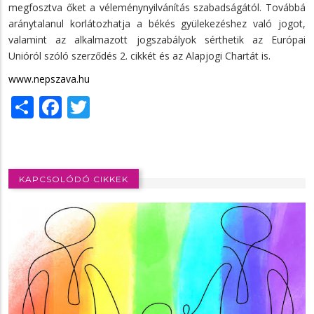
megfosztva őket a véleménynyilvánítás szabadságától. Továbbá
aránytalanul korlátozhatja a békés gyülekezéshez való jogot,
valamint az alkalmazott jogszabályok sérthetik az Európai
Unióról szóló szerződés 2. cikkét és az Alapjogi Chartát is.
www.nepszava.hu
Share
Facebook
Twitter
KAPCSOLÓDÓ CIKKEK