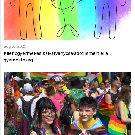
aug 05, 2026
Kilencgyermekes szivárványcsaládot ismert el a
gyámhatóság