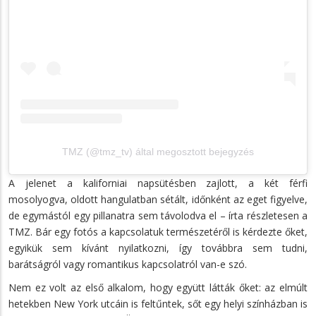
TMZ (@tmz_tv) által megosztott bejegyzés
A jelenet a kaliforniai napsütésben zajlott, a két férfi
mosolyogva, oldott hangulatban sétált, időnként az eget figyelve,
de egymástól egy pillanatra sem távolodva el – írta részletesen a
TMZ. Bár egy fotós a kapcsolatuk természetéről is kérdezte őket,
egyikük sem kívánt nyilatkozni, így továbbra sem tudni,
barátságról vagy romantikus kapcsolatról van-e szó.
Nem ez volt az első alkalom, hogy együtt látták őket: az elmúlt
hetekben New York utcáin is feltűntek, sőt egy helyi színházban is