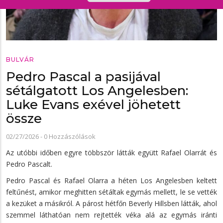
BULVÁR
Pedro Pascal a pasijával
sétálgatott Los Angelesben:
Luke Evans exével jöhetett
össze
02/27/2026
-
0 Hozzászólások
Az utóbbi időben egyre többször látták együtt Rafael Olarrát és
Pedro Pascalt.
Pedro Pascal és Rafael Olarra a héten Los Angelesben keltett
feltűnést, amikor meghitten sétáltak egymás mellett, le se vették
a kezüket a másikról. A párost hétfőn Beverly Hillsben látták, ahol
szemmel láthatóan nem rejtették véka alá az egymás iránti