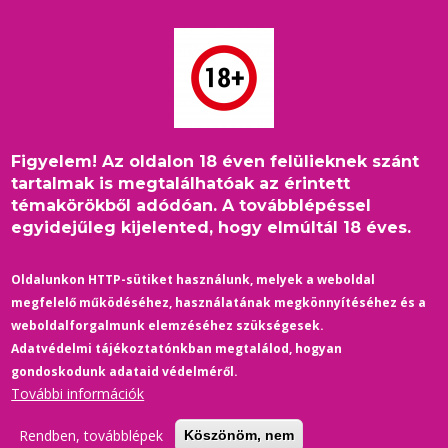
Ugrás
a
tartalomra
Figyelem! Az oldalon 18 éven felülieknek szánt
Címlap
/
Bulvár
/
Morzsa
tartalmak is megtalálhatóak az érintett
Pedro Pascal a pasijával sétálgatott Los Angelesben: Luke
témakörökből adódóan. A továbblépéssel
Evans exével jöhetett össze
egyidejűleg kijelented, hogy elmúltál 18 éves.
Oldalunkon HTTP-sütiket használunk, melyek a weboldal
megfelelő működéséhez, használatának megkönnyítéséhez és a
weboldalforgalmunk elemzéséhez szükségesek.
Adatvédelmi tájékoztatónkban megtalálod, hogyan
gondoskodunk adataid védelméről.
További információk
Rendben, továbblépek
Köszönöm, nem