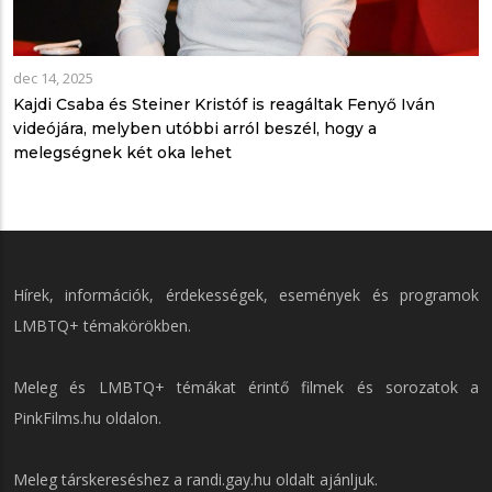
dec 14, 2025
Kajdi Csaba és Steiner Kristóf is reagáltak Fenyő Iván
videójára, melyben utóbbi arról beszél, hogy a
melegségnek két oka lehet
Hírek, információk, érdekességek, események és programok
LMBTQ+ témakörökben.
Meleg és LMBTQ+ témákat érintő filmek és sorozatok a
PinkFilms.hu
oldalon.
Meleg társkereséshez a
randi.gay.hu
oldalt ajánljuk.