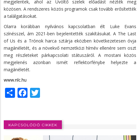
megjelentek, ahol az Üvöltő szelek előadást nézték meg
közösen. A rendszeres közös programok csak tovább erősítették
a találgatásokat.
Olarra korábban nyilvános kapcsolatban élt Luke Evans
színésszel, ám 2021-ben bejelentették szakításukat. A The Last
of Us és a Trónok harca sztárja eközben következetesen óvja
magánéletét, és a növekvő nemzetközi hírnév ellenére sem oszt
meg részleteket párkapcsolati státuszáról. A mostani közös
megjelenés azonban ismét reflektorfénybe helyezte a
magánéletét.
www.nlc.hu
Share
Facebook
Twitter
KAPCSOLÓDÓ CIKKEK